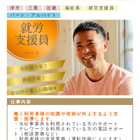
津市
三重
近畿
福祉系
就労支援員
パート・アルバイト
仕事内容
働く利用者様の知識や技術が向上するよう支
援・指導します。
・当社事業所を利用されている方のサポート
・テレワークを利用されている方の電話サポー
ト（相談業務など）
・利用者様の送迎業務（運転技能によります）