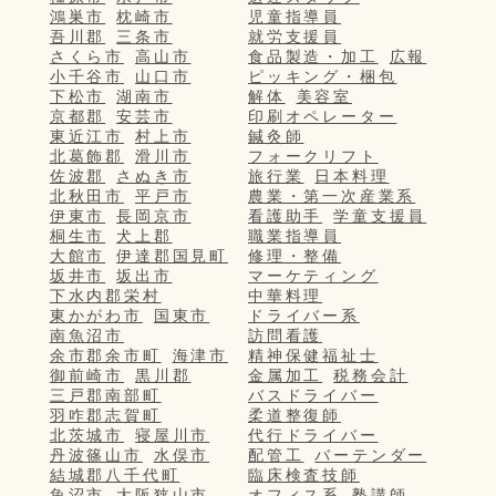
鴻巣市
枕崎市
児童指導員
吾川郡
三条市
就労支援員
さくら市
高山市
食品製造・加工
広報
小千谷市
山口市
ピッキング・梱包
下松市
湖南市
解体
美容室
京都郡
安芸市
印刷オペレーター
東近江市
村上市
鍼灸師
北葛飾郡
滑川市
フォークリフト
佐波郡
さぬき市
旅行業
日本料理
北秋田市
平戸市
農業・第一次産業系
伊東市
長岡京市
看護助手
学童支援員
桐生市
犬上郡
職業指導員
大館市
伊達郡国見町
修理・整備
坂井市
坂出市
マーケティング
下水内郡栄村
中華料理
東かがわ市
国東市
ドライバー系
南魚沼市
訪問看護
余市郡余市町
海津市
精神保健福祉士
御前崎市
黒川郡
金属加工
税務会計
三戸郡南部町
バスドライバー
羽咋郡志賀町
柔道整復師
北茨城市
寝屋川市
代行ドライバー
丹波篠山市
水俣市
配管工
バーテンダー
結城郡八千代町
臨床検査技師
魚沼市
大阪狭山市
オフィス系
塾講師