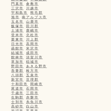
門真市
倉敷市
三沢市
川越市
宇和島市
熊毛郡
旭市
南アルプス市
玉名市
山鹿市
飯塚市
田川郡
土浦市
鹿嶋市
登米市
北杜市
栗東市
川上郡
日光市
高岡市
函館市
米沢市
結城市
成田市
館林市
須賀川市
草加市
稲城市
野田市
あきる野市
吾妻郡
枚方市
八頭郡
五泉市
新宮市
亘理郡
十和田市
岡崎市
尾道市
石岡市
千歳市
三田市
生駒郡
赤磐市
士別市
糸魚川市
高砂市
白山市
岩沼市
富里市