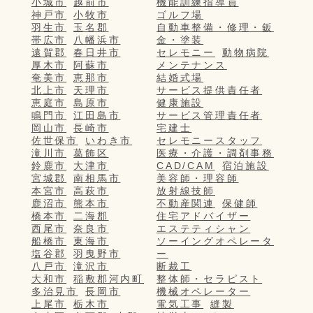
小城市
越前市
機能訓練指導員
神戸市
小牧市
ゴルフ場
羽生市
玉名郡
自動車整備・修理・鈑
帯広市
八幡浜市
金・塗装
遠賀郡
春日井市
セレモニー
動物病院
厚木市
阿蘇市
メンテナンス
奄美市
恵那市
結婚式場
北上市
天理市
サービス提供責任者
恵庭市
島原市
健康施設
鳴門市
江田島市
サービス管理責任者
岡山市
長崎市
宅建士
佐世保市
いわき市
セレモニースタッフ
滝川市
葛飾区
医療・介護・調剤事務
鈴鹿市
大津市
CAD/CAM
宿泊施設
宮城郡
南相馬市
美容師・理容師
本宮市
高萩市
放射線技師
鹿沼市
熊本市
不動産関連
保健師
橋本市
二海郡
住宅アドバイザー
西尾市
奈良市
エステティシャン
船橋市
東海市
ソーイングオペレータ
塩谷郡
羽曳野市
ー
八戸市
滝沢市
断裁工
大和市
稲敷郡河内町
整体師・セラピスト
多治見市
長岡市
機械オペレーター
上尾市
栃木市
電気工事
縫製