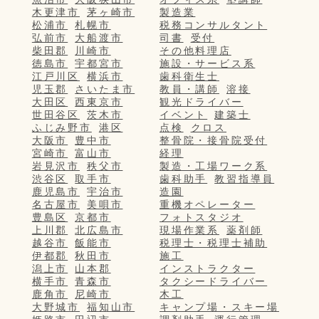
木更津市
茅ヶ崎市
製造業
松浦市
札幌市
税務コンサルタント
弘前市
大船渡市
司書
受付
柴田郡
川崎市
その他料理店
徳島市
宇都宮市
施設・サービス系
江戸川区
横浜市
歯科衛生士
児玉郡
さいたま市
教員・講師
溶接
大田区
西東京市
観光ドライバー
世田谷区
茨木市
イベント
建築士
ふじみ野市
港区
点検
クロス
大阪市
豊中市
整骨院・接骨院受付
宮崎市
富山市
経理
岩見沢市
秩父市
製造・工場ワーク系
渋谷区
取手市
歯科助手
教習指導員
鹿児島市
宇治市
造園
名古屋市
美唄市
重機オペレーター
豊島区
京都市
フォトスタジオ
上川郡
北広島市
現場作業系
薬剤師
越谷市
飯能市
税理士・税理士補助
伊都郡
秋田市
施工
潟上市
山本郡
インストラクター
横手市
青森市
タクシードライバー
鹿角市
尼崎市
木工
大野城市
福知山市
キャンプ場・スキー場