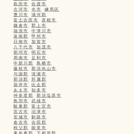
島田市
佐渡市
古河市
光市
練馬区
豊川市
浦河郡
富士吉田市
彦根市
鎌倉市
郡上市
瑞浪市
中津川市
泉南郡
甲州市
日南市
加賀市
八千代市
加茂市
那珂市
明石市
周南市
足利市
中新川郡
鳥栖市
藤枝市
那須烏山市
与謝郡
清瀬市
那須郡
肝属郡
袋井市
比企郡
あま市
知多市
仲多度郡
那須塩原市
鳥羽市
武雄市
駿東郡
富士宮市
宮古市
沼津市
安城市
釧路市
倉吉市
吉田郡
秩父郡
能美市
東牟婁郡
下都賀郡