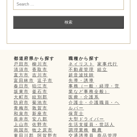
都道府県から探す
職種から探す
戸田市
柳川市
ネイリスト
家事代行
清須市
香取市
不動産管理
組立
直方市
吉川市
超音波技師
富田林市
逗子市
先導・誘導
春日市
狛江市
事務（一般・経理・営
坂東市
釜石市
業など事務全般）
大町市
紋別郡
医療・介護系
防府市
菊池市
介護士・介護職員・ヘ
青梅市
敦賀市
ルパー
和泉市
新座市
保育士
長井市
安八郡
大型ドライバー
上山市
佐野市
生活支援員・世話人
南国市
牧之原市
調理業務
酪農
東田川郡
阿賀野市
交通誘導員
商品管理