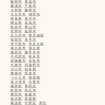
飯田市
東温市
勝浦市
千葉市
大和郡
藤岡市
廿日市市
酒田市
雨竜郡
所沢市
網走郡
高知市
姶良市
郡山市
笠岡市
延岡市
北九州市
東茨城郡
指宿市
幸手市
伊万里市
北足立郡
東広島市
蒲生郡
備前市
藤井寺市
千代田区
射水市
四條畷市
浜松市
大東市
武蔵野市
川口市
知多郡
豊橋市
田原市
つがる市
揖保郡
泉大津市
古賀市
綴喜郡
墨田区
町田市
高石市
豊田市
南砺市
泉北郡
双葉郡
紫波郡
中野区
津市