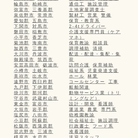
輪島市
柏崎市
通信工
施設管理
弥富市
三養基郡
土地家屋調査士
泉佐野市
常滑市
製材工
営業
警備
愛知郡
五島市
保育・教育系
下関市
対馬市
2-4tドライバー
磐田市
稲敷市
介護支援専門員（ケア
小平市
香芝市
マネ）
菊池郡
海南市
保育教諭
相談員
加西市
三豊市
調理補助
清掃
大川市
丹波市
配送・配達・集配・集
御殿場市
筑西市
荷
安芸高田市
砺波市
訪問介護
保育補助
小樽市
土岐市
福祉系
児童発達支援
美祢市
出水市
ホール
林業
遠野市
西臼杵郡
コールセンター
工事
九戸郡
下伊那郡
船舶関連
掛川市
那珂郡
動物サービス業（トリ
守谷市
武蔵村山市
ミングなど）
東金市
富谷市
設計・開発
看護師
大垣市
岩手郡
運送業
農業
専門系
塩尻市
八街市
幼稚園教諭
小豆郡
阿蘇郡
社会福祉士
施設調理
松阪市
西蒲原郡
行政書士
フード系
習志野市
三浦市
准看護師
橿原市
水戸市
送迎スタッフ