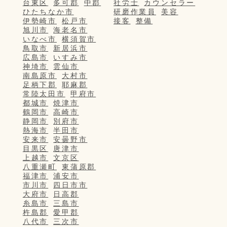
台東区
多可郡
中郡
社労士
カウンセラー
ひたちなか市
研磨作業員
美容
伊勢崎市
松戸市
接客
整備
旭川市
海老名市
いなべ市
横須賀市
鳥取市
新居浜市
広島市
いすみ市
神埼市
雲仙市
南島原市
大村市
足柄下郡
耶麻郡
常陸太田市
甲府市
都城市
焼津市
鶴岡市
高崎市
静岡市
別府市
熱海市
半田市
安来市
安曇野市
目黒区
唐津市
上越市
文京区
八重瀬町
東蒲原郡
福津市
浦安市
市川市
四日市市
大府市
日高郡
糸島市
三島市
杵島郡
愛甲郡
八代市
三次市