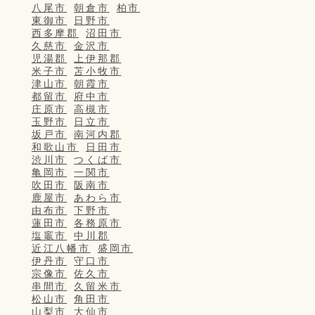
八尾市
朝倉市
柏市
東御市
日野市
西多摩郡
沼田市
久慈市
金沢市
児湯郡
上伊那郡
米子市
苫小牧市
津山市
朝霞市
都留市
府中市
庄原市
高槻市
玉野市
日立市
坂戸市
南河内郡
和歌山市
日田市
渋川市
つくば市
亀岡市
一関市
吹田市
阪南市
鹿屋市
あわら市
由布市
下野市
蓮田市
各務原市
塩竈市
中川郡
近江八幡市
盛岡市
伊丹市
守口市
宗像市
佐久市
串間市
久留米市
松山市
角田市
山梨市
大仙市