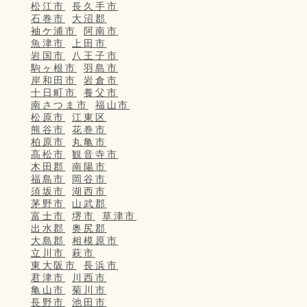
松江市
長久手市
石巻市
大沼郡
袖ケ浦市
阿南市
魚津市
上田市
岩国市
八王子市
駒ヶ根市
羽島市
岸和田市
岩倉市
十日町市
養父市
南さつま市
福山市
松原市
江東区
熊谷市
花巻市
柏原市
丸亀市
高松市
観音寺市
木田郡
南陽市
福島市
岡谷市
須坂市
湖西市
茅野市
山武郡
富士市
堺市
草津市
出水郡
奥尻郡
大島郡
相模原市
立川市
萩市
東大阪市
長浜市
君津市
川西市
亀山市
菊川市
長野市
池田市