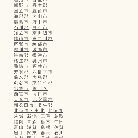
熊野市
丹生郡
国立市
豊前市
海部郡
犬山市
鹿島市
府中市
石川郡
白石市
知立市
京田辺市
勝山市
東白川郡
尾鷲市
綾部市
鴨川市
城陽市
神崎郡
摂津市
糟屋郡
奥州市
諏訪市
福井市
芳賀郡
八幡平市
桑名郡
大島郡
刈谷市
東臼杵郡
出雲市
荒川区
西宮市
向日市
天童市
北安曇郡
新発田市
長生郡
北海道・東北
北海道
茨城
新潟
三重
鳥取
福岡
青森
栃木
中部
富山
滋賀
島根
佐賀
岩手
関東
群馬
石川