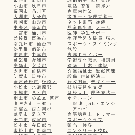
姫路市
田辺市
調剤助手
運行管理
小山市
岐阜市
電話
警備・清掃系
福岡市
品川区
倉庫内作業
大洲市
大分市
栄養士・管理栄養士
豊岡市
山形市
ネット販売
塗装
中央区
藤沢市
児童厚生員
メール
一宮市
桶川市
医師
学生サポート
曽於郡
西海市
生涯学習支援員
職人
南九州市
仙台市
スポーツ・スイミング
斜里郡
稲沢市
施設
市原市
中津市
専属ドライバー
邑楽郡
野洲市
学術専門職員
相談員
宇部市
安芸郡
建築・土木・建設
太田市
前橋市
介護福祉士
遊戯関連
伊賀市
臼杵市
設備
作業療法士
会津若松市
板橋区
行政関連
デザイナー
小松市
北蒲原郡
技能実習生支援
平塚市
見附市
型枠大工
理学療法士
網走市
杉並区
関市
ホテルマン
瀬戸内市
三郷市
IT関連（SE・エンジ
新宿区
西白河郡
ニアetc）
諫早市
足立区
言語聴覚士
トリマー
千曲市
佐賀市
スポーツクラブ
松本市
春日部市
販売・接客
東松山市
新潟市
コンクリート技師