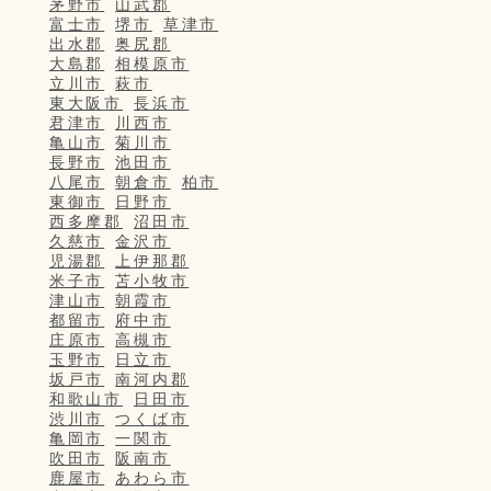
茅野市
山武郡
富士市
堺市
草津市
出水郡
奥尻郡
大島郡
相模原市
立川市
萩市
東大阪市
長浜市
君津市
川西市
亀山市
菊川市
長野市
池田市
八尾市
朝倉市
柏市
東御市
日野市
西多摩郡
沼田市
久慈市
金沢市
児湯郡
上伊那郡
米子市
苫小牧市
津山市
朝霞市
都留市
府中市
庄原市
高槻市
玉野市
日立市
坂戸市
南河内郡
和歌山市
日田市
渋川市
つくば市
亀岡市
一関市
吹田市
阪南市
鹿屋市
あわら市