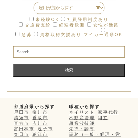
未経験OK
社員登用制度あり
交通費支給
経験者歓迎
女性が活躍
急募
資格取得支援あり
マイカー通勤OK
都道府県から探す
職種から探す
戸田市
柳川市
ネイリスト
家事代行
清須市
香取市
不動産管理
組立
直方市
吉川市
超音波技師
富田林市
逗子市
先導・誘導
春日市
狛江市
事務（一般・経理・営