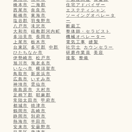
橋本市
二海郡
住宅アドバイザー
西尾市
奈良市
エステティシャン
船橋市
東海市
ソーイングオペレータ
塩谷郡
羽曳野市
ー
八戸市
滝沢市
断裁工
大和市
稲敷郡河内町
整体師・セラピスト
多治見市
長岡市
機械オペレーター
上尾市
栃木市
電気工事
縫製
台東区
多可郡
中郡
社労士
カウンセラー
ひたちなか市
研磨作業員
美容
伊勢崎市
松戸市
接客
整備
旭川市
海老名市
いなべ市
横須賀市
鳥取市
新居浜市
広島市
いすみ市
神埼市
雲仙市
南島原市
大村市
足柄下郡
耶麻郡
常陸太田市
甲府市
都城市
焼津市
鶴岡市
高崎市
静岡市
別府市
熱海市
半田市
安来市
安曇野市