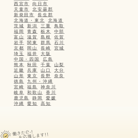
西宮市
向日市
天童市
北安曇郡
新発田市
長生郡
北海道・東北
北海道
茨城
新潟
三重
鳥取
福岡
青森
栃木
中部
富山
滋賀
島根
佐賀
岩手
関東
群馬
石川
京都
岡山
長崎
宮城
埼玉
福井
大阪
中国・四国
広島
熊本
秋田
千葉
山梨
近畿
兵庫
山口
大分
山形
東京
長野
奈良
徳島
九州・沖縄
宮崎
福島
神奈川
岐阜
和歌山
香川
鹿児島
静岡
愛媛
沖縄
愛知
高知