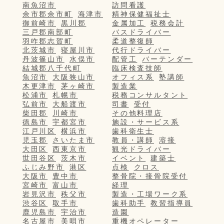
南魚沼市
訪問看護
余市郡余市町
海津市
精神保健福祉士
御前崎市
黒川郡
金属加工
税務会計
三戸郡南部町
バスドライバー
羽咋郡志賀町
柔道整復師
北茨城市
寝屋川市
代行ドライバー
丹波篠山市
水俣市
配管工
バーテンダー
結城郡八千代町
臨床検査技師
魚沼市
大阪狭山市
オフィス系
塾講師
木更津市
茅ヶ崎市
製造業
松浦市
札幌市
税務コンサルタント
弘前市
大船渡市
司書
受付
柴田郡
川崎市
その他料理店
徳島市
宇都宮市
施設・サービス系
江戸川区
横浜市
歯科衛生士
児玉郡
さいたま市
教員・講師
溶接
大田区
西東京市
観光ドライバー
世田谷区
茨木市
イベント
建築士
ふじみ野市
港区
点検
クロス
大阪市
豊中市
整骨院・接骨院受付
宮崎市
富山市
経理
岩見沢市
秩父市
製造・工場ワーク系
渋谷区
取手市
歯科助手
教習指導員
鹿児島市
宇治市
造園
名古屋市
美唄市
重機オペレーター