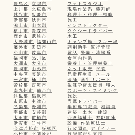
豊島区
京都市
フォトスタジオ
上川郡
北広島市
現場作業系
薬剤師
越谷市
飯能市
税理士・税理士補助
伊都郡
秋田市
施工
潟上市
山本郡
インストラクター
横手市
青森市
タクシードライバー
鹿角市
尼崎市
木工
大野城市
福知山市
キャンプ場・スキー場
姫路市
田辺市
調剤助手
運行管理
小山市
岐阜市
電話
警備・清掃系
福岡市
品川区
倉庫内作業
大洲市
大分市
栄養士・管理栄養士
豊岡市
山形市
ネット販売
塗装
中央区
藤沢市
児童厚生員
メール
一宮市
桶川市
医師
学生サポート
曽於郡
西海市
生涯学習支援員
職人
南九州市
仙台市
スポーツ・スイミング
斜里郡
稲沢市
施設
市原市
中津市
専属ドライバー
邑楽郡
野洲市
学術専門職員
相談員
宇部市
安芸郡
建築・土木・建設
太田市
前橋市
介護福祉士
遊戯関連
伊賀市
臼杵市
設備
作業療法士
会津若松市
板橋区
行政関連
デザイナー
小松市
北蒲原郡
技能実習生支援