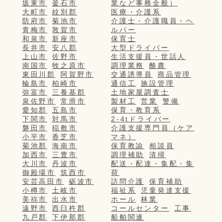
坂東市
釜石市
業など事務全般）
大町市
紋別郡
医療・介護系
防府市
菊池市
介護士・介護職員・ヘ
青梅市
敦賀市
ルパー
和泉市
新座市
保育士
長井市
安八郡
大型ドライバー
上山市
佐野市
生活支援員・世話人
南国市
牧之原市
調理業務
酪農
東田川郡
阿賀野市
交通誘導員
商品管理
輪島市
柏崎市
通信工
施設管理
弥富市
三養基郡
土地家屋調査士
泉佐野市
常滑市
製材工
営業
警備
愛知郡
五島市
保育・教育系
下関市
対馬市
2-4tドライバー
磐田市
稲敷市
介護支援専門員（ケア
小平市
香芝市
マネ）
菊池郡
海南市
保育教諭
相談員
加西市
三豊市
調理補助
清掃
大川市
丹波市
配送・配達・集配・集
御殿場市
筑西市
荷
安芸高田市
砺波市
訪問介護
保育補助
小樽市
土岐市
福祉系
児童発達支援
美祢市
出水市
ホール
林業
遠野市
西臼杵郡
コールセンター
工事
九戸郡
下伊那郡
船舶関連