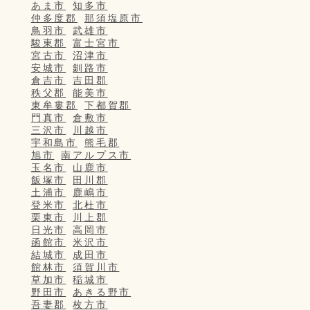
あま市
知多市
仲多度郡
那須塩原市
鳥羽市
武雄市
駿東郡
富士宮市
宮古市
沼津市
安城市
釧路市
倉吉市
吉田郡
秩父郡
能美市
東牟婁郡
下都賀郡
門真市
倉敷市
三沢市
川越市
宇和島市
熊毛郡
旭市
南アルプス市
玉名市
山鹿市
飯塚市
田川郡
土浦市
鹿嶋市
登米市
北杜市
栗東市
川上郡
日光市
高岡市
函館市
米沢市
結城市
成田市
館林市
須賀川市
草加市
稲城市
野田市
あきる野市
吾妻郡
枚方市