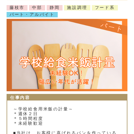
藤枝市
中部
静岡
施設調理
フード系
パート・アルバイト
仕事内容
～学校給食用米飯の計量～
＊週休２日
＊５時間程度
＊未経験歓迎
■当社は、お客様に喜ばれるパンを作っている