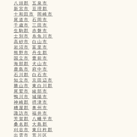
八頭郡
五泉市
新宮市
亘理郡
十和田市
岡崎市
尾道市
石岡市
千歳市
三田市
生駒郡
赤磐市
士別市
糸魚川市
高砂市
白山市
岩沼市
富里市
熊野市
丹生郡
国立市
豊前市
海部郡
犬山市
鹿島市
府中市
石川郡
白石市
知立市
京田辺市
勝山市
東白川郡
尾鷲市
綾部市
鴨川市
城陽市
神崎郡
摂津市
糟屋郡
奥州市
諏訪市
福井市
芳賀郡
八幡平市
桑名郡
大島郡
刈谷市
東臼杵郡
出雲市
荒川区