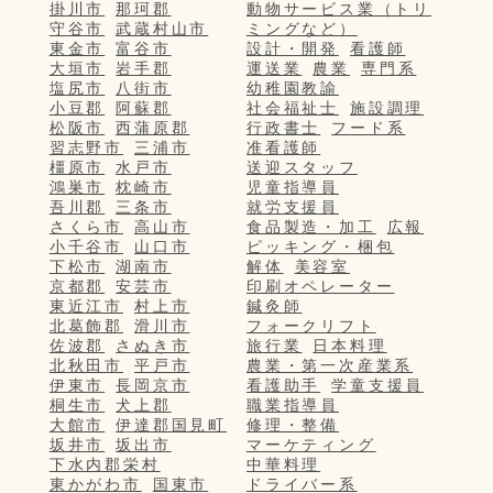
掛川市
那珂郡
動物サービス業（トリ
守谷市
武蔵村山市
ミングなど）
東金市
富谷市
設計・開発
看護師
大垣市
岩手郡
運送業
農業
専門系
塩尻市
八街市
幼稚園教諭
小豆郡
阿蘇郡
社会福祉士
施設調理
松阪市
西蒲原郡
行政書士
フード系
習志野市
三浦市
准看護師
橿原市
水戸市
送迎スタッフ
鴻巣市
枕崎市
児童指導員
吾川郡
三条市
就労支援員
さくら市
高山市
食品製造・加工
広報
小千谷市
山口市
ピッキング・梱包
下松市
湖南市
解体
美容室
京都郡
安芸市
印刷オペレーター
東近江市
村上市
鍼灸師
北葛飾郡
滑川市
フォークリフト
佐波郡
さぬき市
旅行業
日本料理
北秋田市
平戸市
農業・第一次産業系
伊東市
長岡京市
看護助手
学童支援員
桐生市
犬上郡
職業指導員
大館市
伊達郡国見町
修理・整備
坂井市
坂出市
マーケティング
下水内郡栄村
中華料理
東かがわ市
国東市
ドライバー系