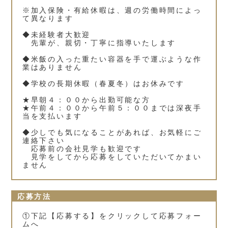
※加入保険・有給休暇は、週の労働時間によっ
て異なります
◆未経験者大歓迎
先輩が、親切・丁寧に指導いたします
◆米飯の入った重たい容器を手で運ぶような作
業はありません
◆学校の長期休暇（春夏冬）はお休みです
★早朝４：００から出勤可能な方
★午前４：００から午前５：００までは深夜手
当を支払います
◆少しでも気になることがあれば、お気軽にご
連絡下さい
応募前の会社見学も歓迎です
見学をしてから応募をしていただいてかまい
ません
応募方法
①下記【応募する】をクリックして応募フォー
ムへ