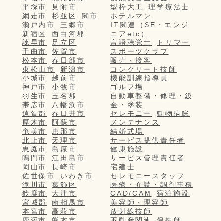
平塚市
見附市
型枠大工
理学療法士
網走市
杉並区
関市
ホテルマン
瀬戸内市
三郷市
IT関連（SE・エンジ
新宿区
西白河郡
ニアetc）
諫早市
足立区
言語聴覚士
トリマー
千曲市
佐賀市
スポーツクラブ
松本市
春日部市
販売・接客
東松山市
新潟市
コンクリート技師
小城市
越前市
機能訓練指導員
神戸市
小牧市
ゴルフ場
羽生市
玉名郡
自動車整備・修理・鈑
帯広市
八幡浜市
金・塗装
遠賀郡
春日井市
セレモニー
動物病院
厚木市
阿蘇市
メンテナンス
奄美市
恵那市
結婚式場
北上市
天理市
サービス提供責任者
恵庭市
島原市
健康施設
鳴門市
江田島市
サービス管理責任者
岡山市
長崎市
宅建士
佐世保市
いわき市
セレモニースタッフ
滝川市
葛飾区
医療・介護・調剤事務
鈴鹿市
大津市
CAD/CAM
宿泊施設
宮城郡
南相馬市
美容師・理容師
本宮市
高萩市
放射線技師
鹿沼市
熊本市
不動産関連
保健師