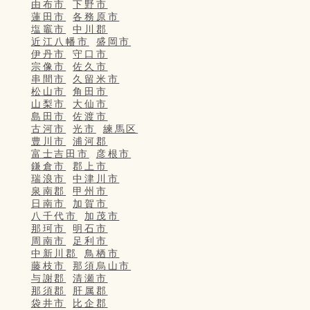
由布市
下野市
蓮田市
各務原市
塩竈市
中川郡
近江八幡市
盛岡市
伊丹市
守口市
宗像市
佐久市
串間市
久留米市
松山市
角田市
山梨市
大仙市
島田市
佐渡市
古河市
光市
練馬区
豊川市
浦河郡
富士吉田市
彦根市
鎌倉市
郡上市
瑞浪市
中津川市
泉南郡
甲州市
日南市
加賀市
八千代市
加茂市
那珂市
明石市
周南市
足利市
中新川郡
鳥栖市
藤枝市
那須烏山市
与謝郡
清瀬市
那須郡
肝属郡
袋井市
比企郡