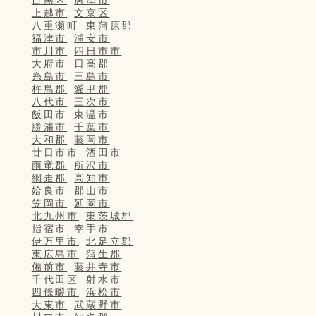
目黒区
唐津市
上越市
文京区
八重瀬町
東蒲原郡
福津市
浦安市
市川市
四日市市
大府市
日高郡
糸島市
三島市
杵島郡
愛甲郡
八代市
三次市
飯田市
東温市
勝浦市
千葉市
大和郡
藤岡市
廿日市市
酒田市
雨竜郡
所沢市
網走郡
高知市
姶良市
郡山市
笠岡市
延岡市
北九州市
東茨城郡
指宿市
幸手市
伊万里市
北足立郡
東広島市
蒲生郡
備前市
藤井寺市
千代田区
射水市
四條畷市
浜松市
大東市
武蔵野市