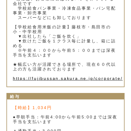
会社です
学校給食パン事業・冷凍食品事業・パン宅配
事業・卸売事業
スーパーなどにも卸しております
【学校給食用米飯の計量】藤枝市・島田市の
小・中学校用
▼出社したら「ご飯を炊く」
▼炊けたご飯を１クラス毎に計量し、箱に詰
める
※午前４：００から午前５：００までは深夜
手当を支払います
★幅広い方が活躍できる場所で、現在６０代以
上の方も活躍されております
https://fujibussan.sakura.ne.jp/corporate/
給与
【時給】1,034円
●早朝手当：午前4:00から午前5:00までは深夜
手当を支払います