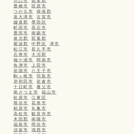
川口市
知多郡
豊橋市
田原市
つがる市
揖保郡
泉大津市
古賀市
綴喜郡
墨田区
町田市
高石市
豊田市
南砺市
泉北郡
双葉郡
紫波郡
中野区
津市
松江市
長久手市
石巻市
大沼郡
袖ケ浦市
阿南市
魚津市
上田市
岩国市
八王子市
駒ヶ根市
羽島市
岸和田市
岩倉市
十日町市
養父市
南さつま市
福山市
松原市
江東区
熊谷市
花巻市
柏原市
丸亀市
高松市
観音寺市
木田郡
南陽市
福島市
岡谷市
須坂市
湖西市