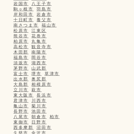
岩国市
八王子市
駒ヶ根市
羽島市
岸和田市
岩倉市
十日町市
養父市
南さつま市
福山市
松原市
江東区
熊谷市
花巻市
柏原市
丸亀市
高松市
観音寺市
木田郡
南陽市
福島市
岡谷市
須坂市
湖西市
茅野市
山武郡
富士市
堺市
草津市
出水郡
奥尻郡
大島郡
相模原市
立川市
萩市
東大阪市
長浜市
君津市
川西市
亀山市
菊川市
長野市
池田市
八尾市
朝倉市
柏市
東御市
日野市
西多摩郡
沼田市
久慈市
金沢市