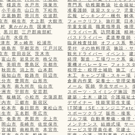
市
橿原市
水戸市
鴻巣市
専門系
幼稚園教諭
社会福祉
小千谷市
山口市
下松市
准看護師
送迎スタッフ
児童
北葛飾郡
滑川市
佐波郡
広報
ピッキング・梱包
解体
京市
桐生市
犬上郡
大館市
フォークリフト
旅行業
日本
栄村
東かがわ市
国東市
学童支援員
職業指導員
修理
市
黒川郡
三戸郡南部町
ドライバー系
訪問看護
精神
篠山市
水俣市
バスドライバー
柔道整復師
更津市
茅ヶ崎市
松浦市
臨床検査技師
オフィス系
塾
徳島市
宇都宮市
江戸川区
受付
その他料理店
施設・サ
京市
世田谷区
茨木市
観光ドライバー
イベント
建
富山市
岩見沢市
秩父市
経理
製造・工場ワーク系
歯
市
美唄市
豊島区
京都市
重機オペレーター
フォトス
秋田市
潟上市
山本郡
税理士・税理士補助
施工
イ
福知山市
姫路市
田辺市
木工
キャンプ場・スキー場
大分市
豊岡市
山形市
倉庫内作業
栄養士・管理栄
西海市
南九州市
仙台市
メール
医師
学生サポート
野洲市
宇部市
安芸郡
スポーツ・スイミング施設
市
板橋区
小松市
北蒲原郡
建築・土木・建設
介護福祉
戸内市
三郷市
新宿区
デザイナー
技能実習生支援
松本市
春日部市
東松山市
IT関連（SE・エンジニアetc
羽生市
玉名郡
帯広市
スポーツクラブ
販売・接客
市
奄美市
恵那市
北上市
ゴルフ場
自動車整備・修理
岡山市
長崎市
佐世保市
メンテナンス
結婚式場
サー
宮城郡
南相馬市
本宮市
サービス管理責任者
宅建士