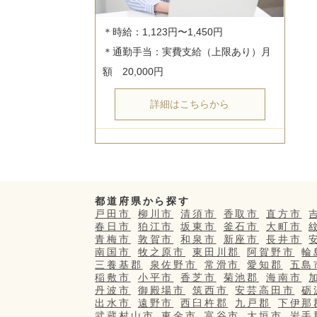
＊時給：1,123円〜1,450円

＊通勤手当：実費支給（上限あり）月
詳細はこちらから
都道府県から探す
戸田市
柳川市
清須市
香取市
直方市
春日市
狛江市
坂東市
釜石市
大町市
青梅市
敦賀市
和泉市
新座市
長井市
南国市
牧之原市
東田川郡
阿賀野市
輪
三養基郡
泉佐野市
常滑市
愛知郡
五島
稲敷市
小平市
香芝市
菊池郡
海南市
丹波市
御殿場市
筑西市
安芸高田市
砺
出水市
遠野市
西臼杵郡
九戸郡
下伊那
武蔵村山市
東金市
富谷市
大垣市
岩手