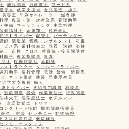
士
施設調理
行政書士
フード系
指導員
就労支援員
食品製造・加工
美容室
印刷オペレーター
鍼灸師
料理
農業・第一次産業系
看護助手
・整備
マーケティング
中華料理
保健福祉士
金属加工
税務会計
代行ドライバー
配管工
バーテンダー
講師
製造業
税務コンサルタント
司書
ービス系
歯科衛生士
教員・講師
溶接
築士
点検
クロス
整骨院・接骨院受付
科助手
教習指導員
造園
タジオ
現場作業系
薬剤師
ンストラクター
タクシードライバー
調剤助手
運行管理
電話
警備・清掃系
養士
ネット販売
塗装
児童厚生員
生涯学習支援員
職人
専属ドライバー
学術専門職員
相談員
士
遊戯関連
設備
作業療法士
行政関連
型枠大工
理学療法士
ホテルマン
）
言語聴覚士
トリマー
コンクリート技師
機能訓練指導員
・鈑金・塗装
セレモニー
動物病院
ビス提供責任者
健康施設
セレモニースタッフ