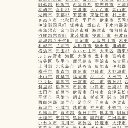
阿蘇郡
松阪市
西蒲原郡
習志野市
三浦
枕崎市
吾川郡
三条市
さくら市
高山市
湖南市
京都郡
安芸市
東近江市
村上市
さぬき市
北秋田市
平戸市
伊東市
長岡
伊達郡国見町
坂井市
坂出市
下水内郡
南魚沼市
余市郡余市町
海津市
御前崎
羽咋郡志賀町
北茨城市
寝屋川市
丹波
結城郡八千代町
魚沼市
大阪狭山市
木
札幌市
弘前市
大船渡市
柴田郡
川崎市
横浜市
児玉郡
さいたま市
大田区
西東
ふじみ野市
港区
大阪市
豊中市
宮崎市
渋谷区
取手市
鹿児島市
宇治市
名古屋
上川郡
北広島市
越谷市
飯能市
伊都郡
横手市
青森市
鹿角市
尼崎市
大野城市
小山市
岐阜市
福岡市
品川区
大洲市
中央区
藤沢市
一宮市
桶川市
曽於郡
斜里郡
稲沢市
市原市
中津市
邑楽郡
太田市
前橋市
伊賀市
臼杵市
会津若松
平塚市
見附市
網走市
杉並区
関市
瀬
西白河郡
諫早市
足立区
千曲市
佐賀市
新潟市
小城市
越前市
神戸市
小牧市
八幡浜市
遠賀郡
春日井市
厚木市
阿蘇
天理市
恵庭市
島原市
鳴門市
江田島市
いわき市
滝川市
葛飾区
鈴鹿市
大津市