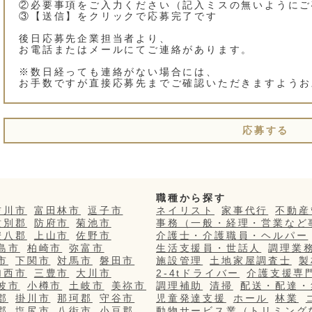
②必要事項をご入力ください（記入ミスの無いようにご
③【送信】をクリックで応募完了です
後日応募先企業担当者より、
お電話またはメールにてご連絡があります。
※数日経っても連絡がない場合には、
お手数ですが直接応募先までご確認いただきますようお
応募する
職種から探す
吉川市
富田林市
逗子市
ネイリスト
家事代行
不動産
紋別郡
防府市
菊池市
事務（一般・経理・営業など
安八郡
上山市
佐野市
介護士・介護職員・ヘルパー
島市
柏崎市
弥富市
生活支援員・世話人
調理業
市
下関市
対馬市
磐田市
施設管理
土地家屋調査士
製
加西市
三豊市
大川市
2-4tドライバー
介護支援専
波市
小樽市
土岐市
美祢市
調理補助
清掃
配送・配達・
郡
掛川市
那珂郡
守谷市
児童発達支援
ホール
林業
郡
塩尻市
八街市
小豆郡
動物サービス業（トリミング