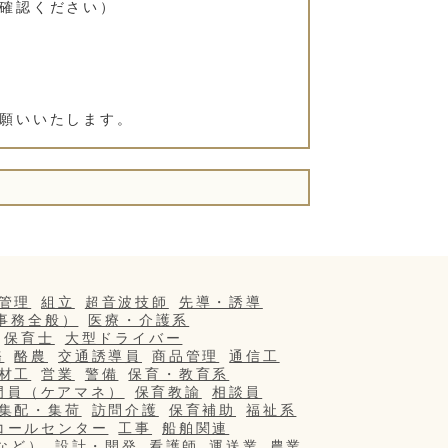
確認ください）
願いいたします。
管理
組立
超音波技師
先導・誘導
事務全般）
医療・介護系
保育士
大型ドライバー
務
酪農
交通誘導員
商品管理
通信工
材工
営業
警備
保育・教育系
門員（ケアマネ）
保育教諭
相談員
集配・集荷
訪問介護
保育補助
福祉系
コールセンター
工事
船舶関連
など）
設計・開発
看護師
運送業
農業