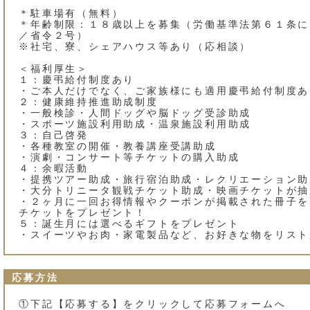
＊駐車場有（無料）
＊年齢制限：１８歳以上を募集（労働基準法第６１条に
／省令２号）
※社宅、寮、シェアハウス等あり（応相談）
＜福利厚生＞
１：慶弔給付制度あり
・ご本人だけでなく、ご家族様にも適用慶弔給付制度あ
２：健康維持推進助成制度
・一般検診・人間ドッグや脳ドッグ受診助成
・スポーツ施設利用助成・温泉施設利用助成
３：自己啓発
・各種教室の開催・教養講座受講助成
・演劇・コンサート等チケットの購入助成
４：余暇活動
・提携ツアー助成・旅行宿泊助成・レクリエーション助
・大分トリニータ観戦チケット助成・映画チケットが抽
・２ヶ月に一回お得情報やクーポンが掲載された冊子を配
チケットをプレゼント！
５：誕生月には選べるギフトをプレゼント
・スイーツやお肉・家電製品など、お好きな物をリスト
応募方法
①下記【応募する】をクリックして応募フォームへ