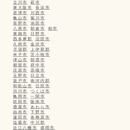
立川市
萩市
東大阪市
長浜市
君津市
川西市
亀山市
菊川市
長野市
池田市
八尾市
朝倉市
柏市
東御市
日野市
西多摩郡
沼田市
久慈市
金沢市
児湯郡
上伊那郡
米子市
苫小牧市
津山市
朝霞市
都留市
府中市
庄原市
高槻市
玉野市
日立市
坂戸市
南河内郡
和歌山市
日田市
渋川市
つくば市
亀岡市
一関市
吹田市
阪南市
鹿屋市
あわら市
由布市
下野市
蓮田市
各務原市
塩竈市
中川郡
近江八幡市
盛岡市