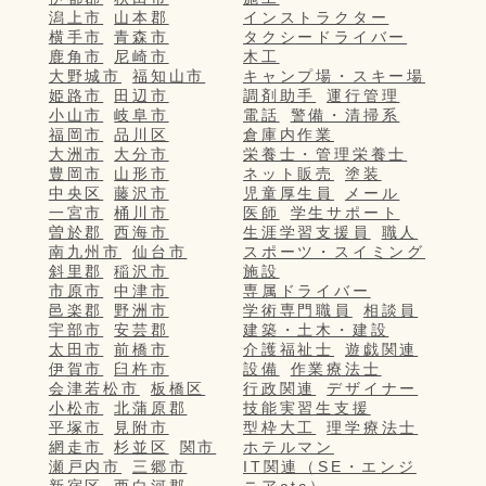
潟上市
山本郡
インストラクター
横手市
青森市
タクシードライバー
鹿角市
尼崎市
木工
大野城市
福知山市
キャンプ場・スキー場
姫路市
田辺市
調剤助手
運行管理
小山市
岐阜市
電話
警備・清掃系
福岡市
品川区
倉庫内作業
大洲市
大分市
栄養士・管理栄養士
豊岡市
山形市
ネット販売
塗装
中央区
藤沢市
児童厚生員
メール
一宮市
桶川市
医師
学生サポート
曽於郡
西海市
生涯学習支援員
職人
南九州市
仙台市
スポーツ・スイミング
斜里郡
稲沢市
施設
市原市
中津市
専属ドライバー
邑楽郡
野洲市
学術専門職員
相談員
宇部市
安芸郡
建築・土木・建設
太田市
前橋市
介護福祉士
遊戯関連
伊賀市
臼杵市
設備
作業療法士
会津若松市
板橋区
行政関連
デザイナー
小松市
北蒲原郡
技能実習生支援
平塚市
見附市
型枠大工
理学療法士
網走市
杉並区
関市
ホテルマン
瀬戸内市
三郷市
IT関連（SE・エンジ
新宿区
西白河郡
ニアetc）