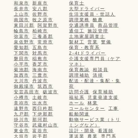
和泉市
新座市
保育士
長井市
安八郡
大型ドライバー
上山市
佐野市
生活支援員・世話人
南国市
牧之原市
調理業務
酪農
東田川郡
阿賀野市
交通誘導員
商品管理
輪島市
柏崎市
通信工
施設管理
弥富市
三養基郡
土地家屋調査士
泉佐野市
常滑市
製材工
営業
警備
愛知郡
五島市
保育・教育系
下関市
対馬市
2-4tドライバー
磐田市
稲敷市
介護支援専門員（ケア
小平市
香芝市
マネ）
菊池郡
海南市
保育教諭
相談員
加西市
三豊市
調理補助
清掃
大川市
丹波市
配送・配達・集配・集
御殿場市
筑西市
荷
安芸高田市
砺波市
訪問介護
保育補助
小樽市
土岐市
福祉系
児童発達支援
美祢市
出水市
ホール
林業
遠野市
西臼杵郡
コールセンター
工事
九戸郡
下伊那郡
船舶関連
掛川市
那珂郡
動物サービス業（トリ
守谷市
武蔵村山市
ミングなど）
東金市
富谷市
設計・開発
看護師
大垣市
岩手郡
運送業
農業
専門系