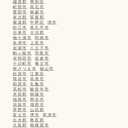
綴喜郡
墨田区
町田市
高石市
豊田市
南砺市
泉北郡
双葉郡
紫波郡
中野区
津市
松江市
長久手市
石巻市
大沼郡
袖ケ浦市
阿南市
魚津市
上田市
岩国市
八王子市
駒ヶ根市
羽島市
岸和田市
岩倉市
十日町市
養父市
南さつま市
福山市
松原市
江東区
熊谷市
花巻市
柏原市
丸亀市
高松市
観音寺市
木田郡
南陽市
福島市
岡谷市
須坂市
湖西市
茅野市
山武郡
富士市
堺市
草津市
出水郡
奥尻郡
大島郡
相模原市