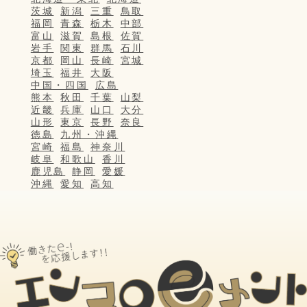
茨城
新潟
三重
鳥取
福岡
青森
栃木
中部
富山
滋賀
島根
佐賀
岩手
関東
群馬
石川
京都
岡山
長崎
宮城
埼玉
福井
大阪
中国・四国
広島
熊本
秋田
千葉
山梨
近畿
兵庫
山口
大分
山形
東京
長野
奈良
徳島
九州・沖縄
宮崎
福島
神奈川
岐阜
和歌山
香川
鹿児島
静岡
愛媛
沖縄
愛知
高知