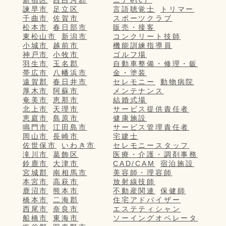
諫早市
足立区
言語聴覚士
トリマー
千曲市
佐賀市
スポーツクラブ
松本市
春日部市
販売・接客
東松山市
新潟市
コンクリート技師
小城市
越前市
機能訓練指導員
神戸市
小牧市
ゴルフ場
羽生市
玉名郡
自動車整備・修理・鈑
帯広市
八幡浜市
金・塗装
遠賀郡
春日井市
セレモニー
動物病院
厚木市
阿蘇市
メンテナンス
奄美市
恵那市
結婚式場
北上市
天理市
サービス提供責任者
恵庭市
島原市
健康施設
鳴門市
江田島市
サービス管理責任者
岡山市
長崎市
宅建士
佐世保市
いわき市
セレモニースタッフ
滝川市
葛飾区
医療・介護・調剤事務
鈴鹿市
大津市
CAD/CAM
宿泊施設
宮城郡
南相馬市
美容師・理容師
本宮市
高萩市
放射線技師
鹿沼市
熊本市
不動産関連
保健師
橋本市
二海郡
住宅アドバイザー
西尾市
奈良市
エステティシャン
船橋市
東海市
ソーイングオペレータ