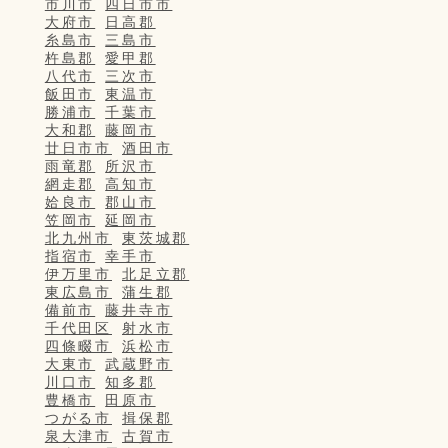
市川市
四日市市
大府市
日高郡
糸島市
三島市
杵島郡
愛甲郡
八代市
三次市
飯田市
東温市
勝浦市
千葉市
大和郡
藤岡市
廿日市市
酒田市
雨竜郡
所沢市
網走郡
高知市
姶良市
郡山市
笠岡市
延岡市
北九州市
東茨城郡
指宿市
幸手市
伊万里市
北足立郡
東広島市
蒲生郡
備前市
藤井寺市
千代田区
射水市
四條畷市
浜松市
大東市
武蔵野市
川口市
知多郡
豊橋市
田原市
つがる市
揖保郡
泉大津市
古賀市