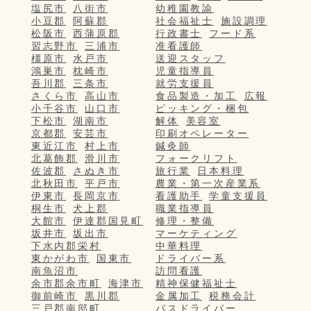
塩尻市
八街市
幼稚園教諭
小豆郡
阿蘇郡
社会福祉士
施設調理
松阪市
西蒲原郡
行政書士
フード系
習志野市
三浦市
准看護師
橿原市
水戸市
送迎スタッフ
鴻巣市
枕崎市
児童指導員
吾川郡
三条市
就労支援員
さくら市
高山市
食品製造・加工
広報
小千谷市
山口市
ピッキング・梱包
下松市
湖南市
解体
美容室
京都郡
安芸市
印刷オペレーター
東近江市
村上市
鍼灸師
北葛飾郡
滑川市
フォークリフト
佐波郡
さぬき市
旅行業
日本料理
北秋田市
平戸市
農業・第一次産業系
伊東市
長岡京市
看護助手
学童支援員
桐生市
犬上郡
職業指導員
大館市
伊達郡国見町
修理・整備
坂井市
坂出市
マーケティング
下水内郡栄村
中華料理
東かがわ市
国東市
ドライバー系
南魚沼市
訪問看護
余市郡余市町
海津市
精神保健福祉士
御前崎市
黒川郡
金属加工
税務会計
三戸郡南部町
バスドライバー