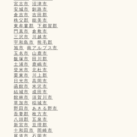
宮古市
沼津市
安城市
釧路市
倉吉市
吉田郡
秩父郡
能美市
東牟婁郡
下都賀郡
門真市
倉敷市
三沢市
川越市
宇和島市
熊毛郡
旭市
南アルプス市
玉名市
山鹿市
飯塚市
田川郡
土浦市
鹿嶋市
登米市
北杜市
栗東市
川上郡
日光市
高岡市
函館市
米沢市
結城市
成田市
館林市
須賀川市
草加市
稲城市
野田市
あきる野市
吾妻郡
枚方市
八頭郡
五泉市
新宮市
亘理郡
十和田市
岡崎市
尾道市
石岡市