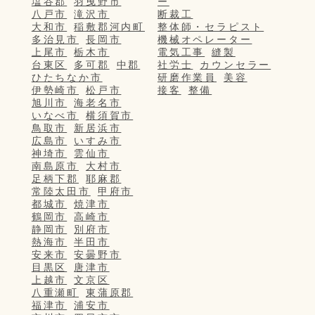
塩谷郡
羽曳野市
ー
八戸市
滝沢市
断裁工
大和市
稲敷郡河内町
整体師・セラピスト
多治見市
長岡市
機械オペレーター
上尾市
栃木市
電気工事
縫製
台東区
多可郡
中郡
社労士
カウンセラー
ひたちなか市
研磨作業員
美容
伊勢崎市
松戸市
接客
整備
旭川市
海老名市
いなべ市
横須賀市
鳥取市
新居浜市
広島市
いすみ市
神埼市
雲仙市
南島原市
大村市
足柄下郡
耶麻郡
常陸太田市
甲府市
都城市
焼津市
鶴岡市
高崎市
静岡市
別府市
熱海市
半田市
安来市
安曇野市
目黒区
唐津市
上越市
文京区
八重瀬町
東蒲原郡
福津市
浦安市