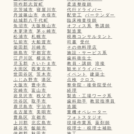
羽咋郡志賀町
柔道整復師
北茨城市
寝屋川市
代行ドライバー
丹波篠山市
水俣市
配管工
バーテンダー
結城郡八千代町
臨床検査技師
魚沼市
大阪狭山市
オフィス系
塾講師
木更津市
茅ヶ崎市
製造業
松浦市
札幌市
税務コンサルタント
弘前市
大船渡市
司書
受付
柴田郡
川崎市
その他料理店
徳島市
宇都宮市
施設・サービス系
江戸川区
横浜市
歯科衛生士
児玉郡
さいたま市
教員・講師
溶接
大田区
西東京市
観光ドライバー
世田谷区
茨木市
イベント
建築士
ふじみ野市
港区
点検
クロス
大阪市
豊中市
整骨院・接骨院受付
宮崎市
富山市
経理
岩見沢市
秩父市
製造・工場ワーク系
渋谷区
取手市
歯科助手
教習指導員
鹿児島市
宇治市
造園
名古屋市
美唄市
重機オペレーター
豊島区
京都市
フォトスタジオ
上川郡
北広島市
現場作業系
薬剤師
越谷市
飯能市
税理士・税理士補助
伊都郡
秋田市
施工