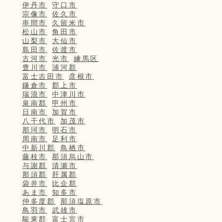
伊丹市
守口市
宗像市
佐久市
串間市
久留米市
松山市
角田市
山梨市
大仙市
島田市
佐渡市
古河市
光市
練馬区
豊川市
浦河郡
富士吉田市
彦根市
鎌倉市
郡上市
瑞浪市
中津川市
泉南郡
甲州市
日南市
加賀市
八千代市
加茂市
那珂市
明石市
周南市
足利市
中新川郡
鳥栖市
藤枝市
那須烏山市
与謝郡
清瀬市
那須郡
肝属郡
袋井市
比企郡
あま市
知多市
仲多度郡
那須塩原市
鳥羽市
武雄市
駿東郡
富士宮市