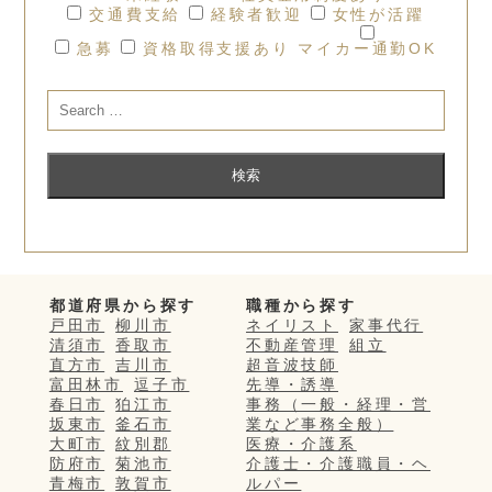
交通費支給
経験者歓迎
女性が活躍
急募
資格取得支援あり
マイカー通勤OK
都道府県から探す
職種から探す
戸田市
柳川市
ネイリスト
家事代行
清須市
香取市
不動産管理
組立
直方市
吉川市
超音波技師
富田林市
逗子市
先導・誘導
春日市
狛江市
事務（一般・経理・営
坂東市
釜石市
業など事務全般）
大町市
紋別郡
医療・介護系
防府市
菊池市
介護士・介護職員・ヘ
青梅市
敦賀市
ルパー