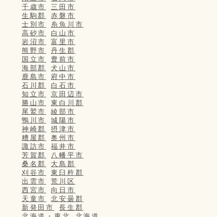
千歳市
三田市
生駒郡
赤磐市
士別市
糸魚川市
高砂市
白山市
岩沼市
富里市
熊野市
丹生郡
国立市
豊前市
海部郡
犬山市
鹿島市
府中市
石川郡
白石市
知立市
京田辺市
勝山市
東白川郡
尾鷲市
綾部市
鴨川市
城陽市
神崎郡
摂津市
糟屋郡
奥州市
諏訪市
福井市
芳賀郡
八幡平市
桑名郡
大島郡
刈谷市
東臼杵郡
出雲市
荒川区
西宮市
向日市
天童市
北安曇郡
新発田市
長生郡
北海道・東北
北海道