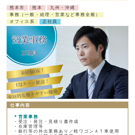
熊本市
熊本
九州・沖縄
事務（一般・経理・営業など事務全般）
オフィス系
正社員
仕事内容
＊営業事務
・受注・発注・見積り書作成
・在庫管理等
・銀行等の外出業務あり／軽ワゴンＡＴ車使用