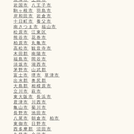
岩国市
八王子市
駒ヶ根市
羽島市
岸和田市
岩倉市
十日町市
養父市
南さつま市
福山市
松原市
江東区
熊谷市
花巻市
柏原市
丸亀市
高松市
観音寺市
木田郡
南陽市
福島市
岡谷市
須坂市
湖西市
茅野市
山武郡
富士市
堺市
草津市
出水郡
奥尻郡
大島郡
相模原市
立川市
萩市
東大阪市
長浜市
君津市
川西市
亀山市
菊川市
長野市
池田市
八尾市
朝倉市
柏市
東御市
日野市
西多摩郡
沼田市