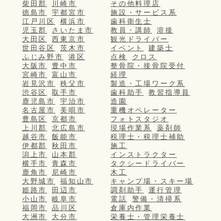
柴田郡
川崎市
その他料理店
徳島市
宇都宮市
施設・サービス系
江戸川区
横浜市
歯科衛生士
児玉郡
さいたま市
教員・講師
溶接
大田区
西東京市
観光ドライバー
世田谷区
茨木市
イベント
建築士
ふじみ野市
港区
点検
クロス
大阪市
豊中市
整骨院・接骨院受付
宮崎市
富山市
経理
岩見沢市
秩父市
製造・工場ワーク系
渋谷区
取手市
歯科助手
教習指導員
鹿児島市
宇治市
造園
名古屋市
美唄市
重機オペレーター
豊島区
京都市
フォトスタジオ
上川郡
北広島市
現場作業系
薬剤師
越谷市
飯能市
税理士・税理士補助
伊都郡
秋田市
施工
潟上市
山本郡
インストラクター
横手市
青森市
タクシードライバー
鹿角市
尼崎市
木工
大野城市
福知山市
キャンプ場・スキー場
姫路市
田辺市
調剤助手
運行管理
小山市
岐阜市
電話
警備・清掃系
福岡市
品川区
倉庫内作業
大洲市
大分市
栄養士・管理栄養士