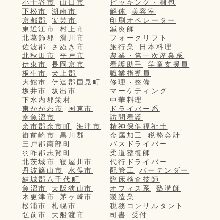
小千谷市
山口市
ピッキング・梱包
下松市
湖南市
解体
美容室
京都郡
安芸市
印刷オペレーター
東近江市
村上市
鍼灸師
北葛飾郡
滑川市
フォークリフト
佐波郡
さぬき市
旅行業
日本料理
北秋田市
平戸市
農業・第一次産業系
伊東市
長岡京市
看護助手
学童支援員
桐生市
犬上郡
職業指導員
大館市
伊達郡国見町
修理・整備
坂井市
坂出市
マーケティング
下水内郡栄村
中華料理
東かがわ市
国東市
ドライバー系
南魚沼市
訪問看護
余市郡余市町
海津市
精神保健福祉士
御前崎市
黒川郡
金属加工
税務会計
三戸郡南部町
バスドライバー
羽咋郡志賀町
柔道整復師
北茨城市
寝屋川市
代行ドライバー
丹波篠山市
水俣市
配管工
バーテンダー
結城郡八千代町
臨床検査技師
魚沼市
大阪狭山市
オフィス系
塾講師
木更津市
茅ヶ崎市
製造業
松浦市
札幌市
税務コンサルタント
弘前市
大船渡市
司書
受付