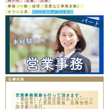
神戸市
近畿
兵庫
事務（一般・経理・営業など事務全般）
オフィス系
パート・アルバイト
仕事内容
営業事務業務を行って頂きます。
・電話等による受注受付およびパソコ
ンを使用した受発注業務、在庫管理や
請求書の発行。