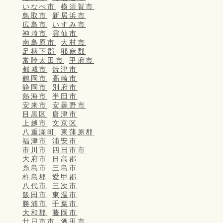
いなべ市
横須賀市
鳥取市
新居浜市
広島市
いすみ市
神埼市
雲仙市
南島原市
大村市
足柄下郡
耶麻郡
常陸太田市
甲府市
都城市
焼津市
鶴岡市
高崎市
静岡市
別府市
熱海市
半田市
安来市
安曇野市
目黒区
唐津市
上越市
文京区
八重瀬町
東蒲原郡
福津市
浦安市
市川市
四日市市
大府市
日高郡
糸島市
三島市
杵島郡
愛甲郡
八代市
三次市
飯田市
東温市
勝浦市
千葉市
大和郡
藤岡市
廿日市市
酒田市