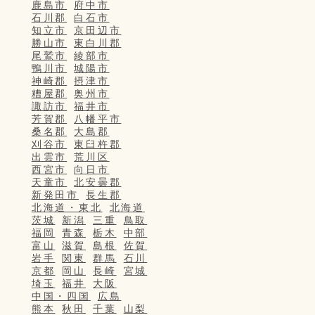
鹿島市
府中市
石川郡
白石市
知立市
京田辺市
勝山市
東白川郡
尾鷲市
綾部市
鴨川市
城陽市
神崎郡
摂津市
糟屋郡
奥州市
諏訪市
福井市
芳賀郡
八幡平市
桑名郡
大島郡
刈谷市
東臼杵郡
出雲市
荒川区
西宮市
向日市
天童市
北安曇郡
新発田市
長生郡
北海道・東北
北海道
茨城
新潟
三重
鳥取
福岡
青森
栃木
中部
富山
滋賀
島根
佐賀
岩手
関東
群馬
石川
京都
岡山
長崎
宮城
埼玉
福井
大阪
中国・四国
広島
熊本
秋田
千葉
山梨