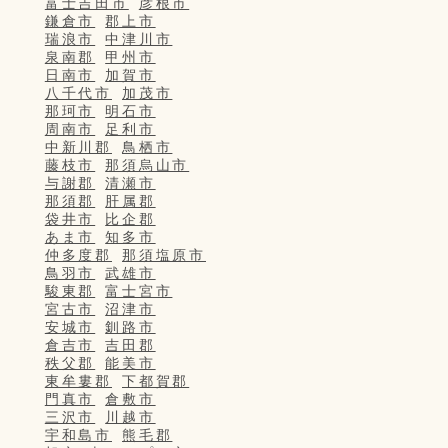
富士吉田市
彦根市
鎌倉市
郡上市
瑞浪市
中津川市
泉南郡
甲州市
日南市
加賀市
八千代市
加茂市
那珂市
明石市
周南市
足利市
中新川郡
鳥栖市
藤枝市
那須烏山市
与謝郡
清瀬市
那須郡
肝属郡
袋井市
比企郡
あま市
知多市
仲多度郡
那須塩原市
鳥羽市
武雄市
駿東郡
富士宮市
宮古市
沼津市
安城市
釧路市
倉吉市
吉田郡
秩父郡
能美市
東牟婁郡
下都賀郡
門真市
倉敷市
三沢市
川越市
宇和島市
熊毛郡