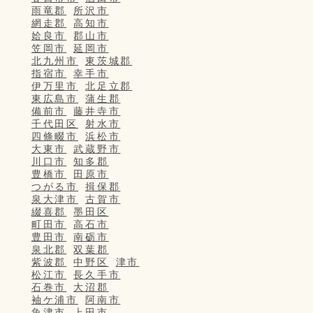
雨竜郡
所沢市
網走郡
高知市
姶良市
郡山市
笠岡市
延岡市
北九州市
東茨城郡
指宿市
幸手市
伊万里市
北足立郡
東広島市
蒲生郡
備前市
藤井寺市
千代田区
射水市
四條畷市
浜松市
大東市
武蔵野市
川口市
知多郡
豊橋市
田原市
つがる市
揖保郡
泉大津市
古賀市
綴喜郡
墨田区
町田市
高石市
豊田市
南砺市
泉北郡
双葉郡
紫波郡
中野区
津市
松江市
長久手市
石巻市
大沼郡
袖ケ浦市
阿南市
魚津市
上田市