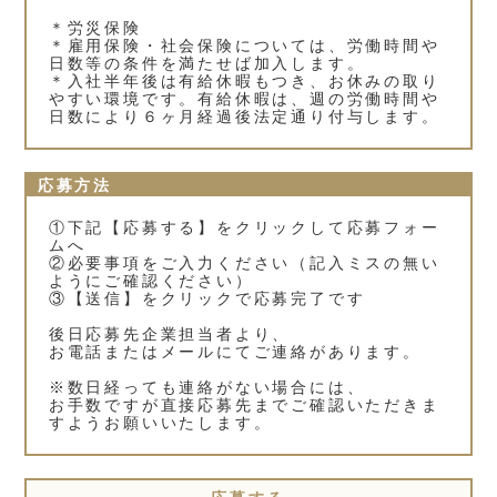
＊労災保険
＊雇用保険・社会保険については、労働時間や
日数等の条件を満たせば加入します。
＊入社半年後は有給休暇もつき、お休みの取り
やすい環境です。有給休暇は、週の労働時間や
日数により６ヶ月経過後法定通り付与します。
応募方法
①下記【応募する】をクリックして応募フォー
ムへ
②必要事項をご入力ください（記入ミスの無い
ようにご確認ください）
③【送信】をクリックで応募完了です
後日応募先企業担当者より、
お電話またはメールにてご連絡があります。
※数日経っても連絡がない場合には、
お手数ですが直接応募先までご確認いただきま
すようお願いいたします。