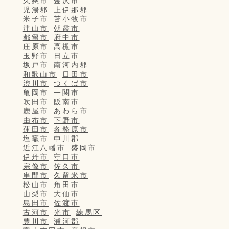
久慈市
金沢市
児湯郡
上伊那郡
米子市
苫小牧市
津山市
朝霞市
都留市
府中市
庄原市
高槻市
玉野市
日立市
坂戸市
南河内郡
和歌山市
日田市
渋川市
つくば市
亀岡市
一関市
吹田市
阪南市
鹿屋市
あわら市
由布市
下野市
蓮田市
各務原市
塩竈市
中川郡
近江八幡市
盛岡市
伊丹市
守口市
宗像市
佐久市
串間市
久留米市
松山市
角田市
山梨市
大仙市
島田市
佐渡市
古河市
光市
練馬区
豊川市
浦河郡