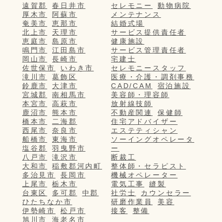
遠賀郡
春日井市
セレモニー
動物病院
厚木市
阿蘇市
メンテナンス
奄美市
恵那市
結婚式場
北上市
天理市
サービス提供責任者
恵庭市
島原市
健康施設
鳴門市
江田島市
サービス管理責任者
岡山市
長崎市
宅建士
佐世保市
いわき市
セレモニースタッフ
滝川市
葛飾区
医療・介護・調剤事務
鈴鹿市
大津市
CAD/CAM
宿泊施設
宮城郡
南相馬市
美容師・理容師
本宮市
高萩市
放射線技師
鹿沼市
熊本市
不動産関連
保健師
橋本市
二海郡
住宅アドバイザー
西尾市
奈良市
エステティシャン
船橋市
東海市
ソーイングオペレータ
塩谷郡
羽曳野市
ー
八戸市
滝沢市
断裁工
大和市
稲敷郡河内町
整体師・セラピスト
多治見市
長岡市
機械オペレーター
上尾市
栃木市
電気工事
縫製
台東区
多可郡
中郡
社労士
カウンセラー
ひたちなか市
研磨作業員
美容
伊勢崎市
松戸市
接客
整備
旭川市
海老名市