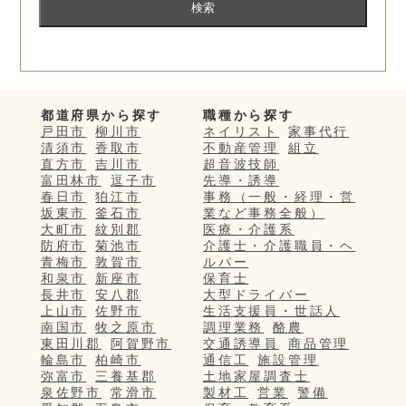
都道府県から探す
職種から探す
戸田市
柳川市
ネイリスト
家事代行
清須市
香取市
不動産管理
組立
直方市
吉川市
超音波技師
富田林市
逗子市
先導・誘導
春日市
狛江市
事務（一般・経理・営
坂東市
釜石市
業など事務全般）
大町市
紋別郡
医療・介護系
防府市
菊池市
介護士・介護職員・ヘ
青梅市
敦賀市
ルパー
和泉市
新座市
保育士
長井市
安八郡
大型ドライバー
上山市
佐野市
生活支援員・世話人
南国市
牧之原市
調理業務
酪農
東田川郡
阿賀野市
交通誘導員
商品管理
輪島市
柏崎市
通信工
施設管理
弥富市
三養基郡
土地家屋調査士
泉佐野市
常滑市
製材工
営業
警備