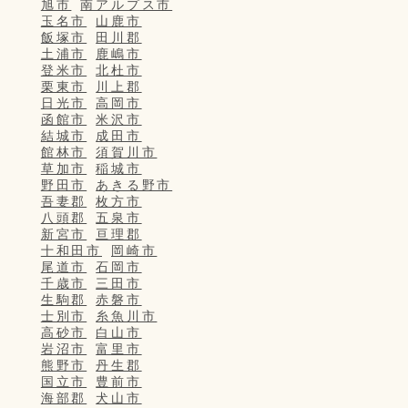
旭市
南アルプス市
玉名市
山鹿市
飯塚市
田川郡
土浦市
鹿嶋市
登米市
北杜市
栗東市
川上郡
日光市
高岡市
函館市
米沢市
結城市
成田市
館林市
須賀川市
草加市
稲城市
野田市
あきる野市
吾妻郡
枚方市
八頭郡
五泉市
新宮市
亘理郡
十和田市
岡崎市
尾道市
石岡市
千歳市
三田市
生駒郡
赤磐市
士別市
糸魚川市
高砂市
白山市
岩沼市
富里市
熊野市
丹生郡
国立市
豊前市
海部郡
犬山市