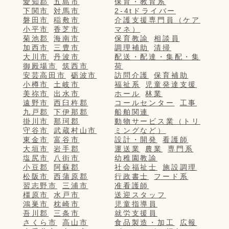
愛知郡
五島市
保育・教育系
下関市
対馬市
2-4tドライバー
磐田市
稲敷市
介護支援専門員（ケア
小平市
香芝市
マネ）
菊池郡
海南市
保育教諭
相談員
加西市
三豊市
調理補助
清掃
大川市
丹波市
配送・配達・集配・集
御殿場市
筑西市
荷
安芸高田市
砺波市
訪問介護
保育補助
小樽市
土岐市
福祉系
児童発達支援
美祢市
出水市
ホール
林業
遠野市
西臼杵郡
コールセンター
工事
九戸郡
下伊那郡
船舶関連
掛川市
那珂郡
動物サービス業（トリ
守谷市
武蔵村山市
ミングなど）
東金市
富谷市
設計・開発
看護師
大垣市
岩手郡
運送業
農業
専門系
塩尻市
八街市
幼稚園教諭
小豆郡
阿蘇郡
社会福祉士
施設調理
松阪市
西蒲原郡
行政書士
フード系
習志野市
三浦市
准看護師
橿原市
水戸市
送迎スタッフ
鴻巣市
枕崎市
児童指導員
吾川郡
三条市
就労支援員
さくら市
高山市
食品製造・加工
広報