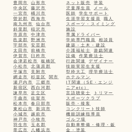
豊岡市
山形市
ネット販売
塗装
中央区
藤沢市
児童厚生員
メール
一宮市
桶川市
医師
学生サポート
曽於郡
西海市
生涯学習支援員
職人
南九州市
仙台市
スポーツ・スイミング
斜里郡
稲沢市
施設
市原市
中津市
専属ドライバー
邑楽郡
野洲市
学術専門職員
相談員
宇部市
安芸郡
建築・土木・建設
太田市
前橋市
介護福祉士
遊戯関連
伊賀市
臼杵市
設備
作業療法士
会津若松市
板橋区
行政関連
デザイナー
小松市
北蒲原郡
技能実習生支援
平塚市
見附市
型枠大工
理学療法士
網走市
杉並区
関市
ホテルマン
瀬戸内市
三郷市
IT関連（SE・エンジ
新宿区
西白河郡
ニアetc）
諫早市
足立区
言語聴覚士
トリマー
千曲市
佐賀市
スポーツクラブ
松本市
春日部市
販売・接客
東松山市
新潟市
コンクリート技師
小城市
越前市
機能訓練指導員
神戸市
小牧市
ゴルフ場
羽生市
玉名郡
自動車整備・修理・鈑
帯広市
八幡浜市
金・塗装