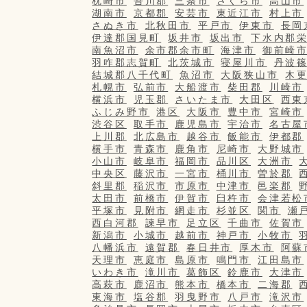
枕崎市
吾川郡
三条市
さくら市
高山市
湖南市
京都郡
安芸市
東近江市
村上市
さぬき市
北秋田市
平戸市
伊東市
長岡
伊達郡国見町
坂井市
坂出市
下水内郡
南魚沼市
余市郡余市町
海津市
御前崎
羽咋郡志賀町
北茨城市
寝屋川市
丹波
結城郡八千代町
魚沼市
大阪狭山市
木
札幌市
弘前市
大船渡市
柴田郡
川崎市
横浜市
児玉郡
さいたま市
大田区
西東
ふじみ野市
港区
大阪市
豊中市
宮崎市
渋谷区
取手市
鹿児島市
宇治市
名古屋
上川郡
北広島市
越谷市
飯能市
伊都郡
横手市
青森市
鹿角市
尼崎市
大野城市
小山市
岐阜市
福岡市
品川区
大洲市
中央区
藤沢市
一宮市
桶川市
曽於郡
斜里郡
稲沢市
市原市
中津市
邑楽郡
太田市
前橋市
伊賀市
臼杵市
会津若松
平塚市
見附市
網走市
杉並区
関市
瀬
西白河郡
諫早市
足立区
千曲市
佐賀市
新潟市
小城市
越前市
神戸市
小牧市
八幡浜市
遠賀郡
春日井市
厚木市
阿蘇
天理市
恵庭市
島原市
鳴門市
江田島市
いわき市
滝川市
葛飾区
鈴鹿市
大津市
高萩市
鹿沼市
熊本市
橋本市
二海郡
東海市
塩谷郡
羽曳野市
八戸市
滝沢市