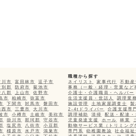
職種から探す
吉川市
富田林市
逗子市
ネイリスト
家事代行
不動産
紋別郡
防府市
菊池市
事務（一般・経理・営業など
安八郡
上山市
佐野市
介護士・介護職員・ヘルパー
島市
柏崎市
弥富市
生活支援員・世話人
調理業
市
下関市
対馬市
磐田市
施設管理
土地家屋調査士
製
加西市
三豊市
大川市
2-4tドライバー
介護支援専
波市
小樽市
土岐市
美祢市
調理補助
清掃
配送・配達・
郡
掛川市
那珂郡
守谷市
児童発達支援
ホール
林業
郡
塩尻市
八街市
小豆郡
動物サービス業（トリミング
市
橿原市
水戸市
鴻巣市
専門系
幼稚園教諭
社会福祉