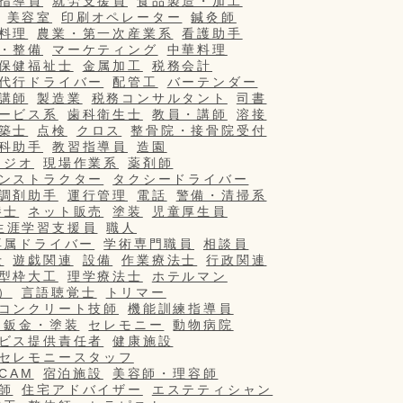
指導員
就労支援員
食品製造・加工
美容室
印刷オペレーター
鍼灸師
料理
農業・第一次産業系
看護助手
・整備
マーケティング
中華料理
保健福祉士
金属加工
税務会計
代行ドライバー
配管工
バーテンダー
講師
製造業
税務コンサルタント
司書
ービス系
歯科衛生士
教員・講師
溶接
築士
点検
クロス
整骨院・接骨院受付
科助手
教習指導員
造園
タジオ
現場作業系
薬剤師
ンストラクター
タクシードライバー
調剤助手
運行管理
電話
警備・清掃系
養士
ネット販売
塗装
児童厚生員
生涯学習支援員
職人
専属ドライバー
学術専門職員
相談員
士
遊戯関連
設備
作業療法士
行政関連
型枠大工
理学療法士
ホテルマン
）
言語聴覚士
トリマー
コンクリート技師
機能訓練指導員
・鈑金・塗装
セレモニー
動物病院
ビス提供責任者
健康施設
セレモニースタッフ
/CAM
宿泊施設
美容師・理容師
師
住宅アドバイザー
エステティシャン