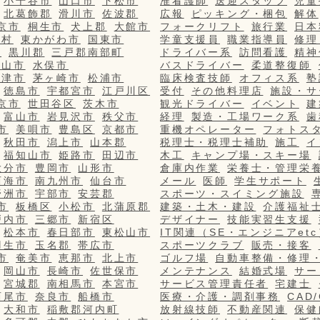
小千谷市
山口市
下松市
准看護師
送迎スタッフ
児童
北葛飾郡
滑川市
佐波郡
広報
ピッキング・梱包
解体
京市
桐生市
犬上郡
大館市
フォークリフト
旅行業
日本
栄村
東かがわ市
国東市
学童支援員
職業指導員
修理
市
黒川郡
三戸郡南部町
ドライバー系
訪問看護
精神
篠山市
水俣市
バスドライバー
柔道整復師
更津市
茅ヶ崎市
松浦市
臨床検査技師
オフィス系
塾
徳島市
宇都宮市
江戸川区
受付
その他料理店
施設・サ
京市
世田谷区
茨木市
観光ドライバー
イベント
建
富山市
岩見沢市
秩父市
経理
製造・工場ワーク系
歯
市
美唄市
豊島区
京都市
重機オペレーター
フォトス
秋田市
潟上市
山本郡
税理士・税理士補助
施工
イ
福知山市
姫路市
田辺市
木工
キャンプ場・スキー場
大分市
豊岡市
山形市
倉庫内作業
栄養士・管理栄
西海市
南九州市
仙台市
メール
医師
学生サポート
野洲市
宇部市
安芸郡
スポーツ・スイミング施設
市
板橋区
小松市
北蒲原郡
建築・土木・建設
介護福祉
戸内市
三郷市
新宿区
デザイナー
技能実習生支援
松本市
春日部市
東松山市
IT関連（SE・エンジニアetc
羽生市
玉名郡
帯広市
スポーツクラブ
販売・接客
市
奄美市
恵那市
北上市
ゴルフ場
自動車整備・修理
岡山市
長崎市
佐世保市
メンテナンス
結婚式場
サー
宮城郡
南相馬市
本宮市
サービス管理責任者
宅建士
西尾市
奈良市
船橋市
医療・介護・調剤事務
CAD
大和市
稲敷郡河内町
放射線技師
不動産関連
保健