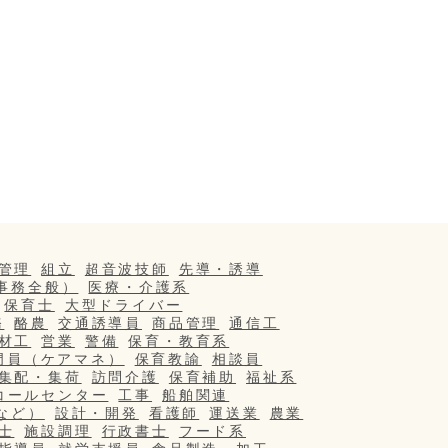
管理
組立
超音波技師
先導・誘導
事務全般）
医療・介護系
保育士
大型ドライバー
務
酪農
交通誘導員
商品管理
通信工
材工
営業
警備
保育・教育系
門員（ケアマネ）
保育教諭
相談員
集配・集荷
訪問介護
保育補助
福祉系
コールセンター
工事
船舶関連
など）
設計・開発
看護師
運送業
農業
士
施設調理
行政書士
フード系