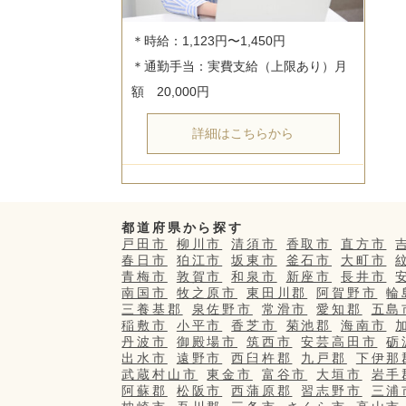
＊時給：1,123円〜1,450円

＊通勤手当：実費支給（上限あり）月
詳細はこちらから
都道府県から探す
戸田市
柳川市
清須市
香取市
直方市
春日市
狛江市
坂東市
釜石市
大町市
青梅市
敦賀市
和泉市
新座市
長井市
南国市
牧之原市
東田川郡
阿賀野市
輪
三養基郡
泉佐野市
常滑市
愛知郡
五島
稲敷市
小平市
香芝市
菊池郡
海南市
丹波市
御殿場市
筑西市
安芸高田市
砺
出水市
遠野市
西臼杵郡
九戸郡
下伊那
武蔵村山市
東金市
富谷市
大垣市
岩手
阿蘇郡
松阪市
西蒲原郡
習志野市
三浦