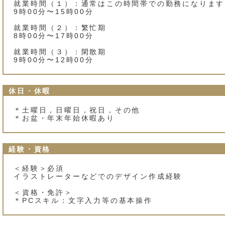
就業時間（１）：通常はこの時間帯での勤務になります
9時00分〜15時00分
就業時間（２）：繁忙期
8時00分〜17時00分
就業時間（３）：閑散期
9時00分〜12時00分
休日・休暇
＊土曜日，日曜日，祝日，その他
＊お盆・年末年始休暇あり
経験・資格
＜経験＞必須
イラストレーターなどでのデザイン作成経験
＜資格・免許＞
＊PCスキル：文字入力等の基本操作