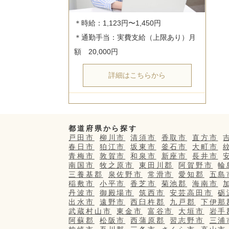
＊時給：1,123円〜1,450円

＊通勤手当：実費支給（上限あり）月
詳細はこちらから
都道府県から探す
戸田市
柳川市
清須市
香取市
直方市
春日市
狛江市
坂東市
釜石市
大町市
青梅市
敦賀市
和泉市
新座市
長井市
南国市
牧之原市
東田川郡
阿賀野市
輪
三養基郡
泉佐野市
常滑市
愛知郡
五島
稲敷市
小平市
香芝市
菊池郡
海南市
丹波市
御殿場市
筑西市
安芸高田市
砺
出水市
遠野市
西臼杵郡
九戸郡
下伊那
武蔵村山市
東金市
富谷市
大垣市
岩手
阿蘇郡
松阪市
西蒲原郡
習志野市
三浦