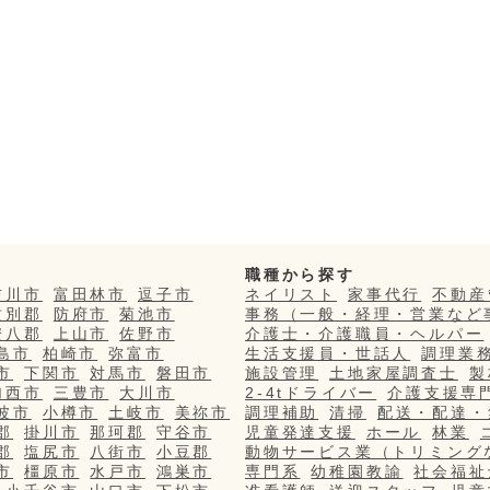
職種から探す
吉川市
富田林市
逗子市
ネイリスト
家事代行
不動産
紋別郡
防府市
菊池市
事務（一般・経理・営業など
安八郡
上山市
佐野市
介護士・介護職員・ヘルパー
島市
柏崎市
弥富市
生活支援員・世話人
調理業
市
下関市
対馬市
磐田市
施設管理
土地家屋調査士
製
加西市
三豊市
大川市
2-4tドライバー
介護支援専
波市
小樽市
土岐市
美祢市
調理補助
清掃
配送・配達・
郡
掛川市
那珂郡
守谷市
児童発達支援
ホール
林業
郡
塩尻市
八街市
小豆郡
動物サービス業（トリミング
市
橿原市
水戸市
鴻巣市
専門系
幼稚園教諭
社会福祉