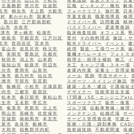
小千谷市
山口市
下松市
准看護師
送迎スタッフ
児童
北葛飾郡
滑川市
佐波郡
広報
ピッキング・梱包
解体
京市
桐生市
犬上郡
大館市
フォークリフト
旅行業
日本
栄村
東かがわ市
国東市
学童支援員
職業指導員
修理
市
黒川郡
三戸郡南部町
ドライバー系
訪問看護
精神
篠山市
水俣市
バスドライバー
柔道整復師
更津市
茅ヶ崎市
松浦市
臨床検査技師
オフィス系
塾
徳島市
宇都宮市
江戸川区
受付
その他料理店
施設・サ
京市
世田谷区
茨木市
観光ドライバー
イベント
建
富山市
岩見沢市
秩父市
経理
製造・工場ワーク系
歯
市
美唄市
豊島区
京都市
重機オペレーター
フォトス
秋田市
潟上市
山本郡
税理士・税理士補助
施工
イ
福知山市
姫路市
田辺市
木工
キャンプ場・スキー場
大分市
豊岡市
山形市
倉庫内作業
栄養士・管理栄
西海市
南九州市
仙台市
メール
医師
学生サポート
野洲市
宇部市
安芸郡
スポーツ・スイミング施設
市
板橋区
小松市
北蒲原郡
建築・土木・建設
介護福祉
戸内市
三郷市
新宿区
デザイナー
技能実習生支援
松本市
春日部市
東松山市
IT関連（SE・エンジニアetc
羽生市
玉名郡
帯広市
スポーツクラブ
販売・接客
市
奄美市
恵那市
北上市
ゴルフ場
自動車整備・修理
岡山市
長崎市
佐世保市
メンテナンス
結婚式場
サー
宮城郡
南相馬市
本宮市
サービス管理責任者
宅建士
西尾市
奈良市
船橋市
医療・介護・調剤事務
CAD
大和市
稲敷郡河内町
放射線技師
不動産関連
保健