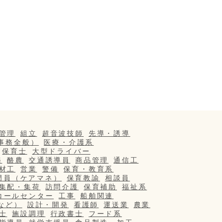
管理
組立
超音波技師
先導・誘導
事務全般）
医療・介護系
保育士
大型ドライバー
務
酪農
交通誘導員
商品管理
通信工
材工
営業
警備
保育・教育系
門員（ケアマネ）
保育教諭
相談員
集配・集荷
訪問介護
保育補助
福祉系
コールセンター
工事
船舶関連
など）
設計・開発
看護師
運送業
農業
士
施設調理
行政書士
フード系