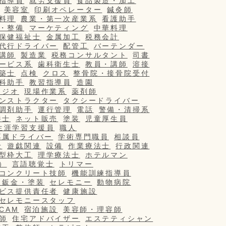
指導員
就労支援員
食品製造・加工
美容室
印刷オペレーター
鍼灸師
料理
農業・第一次産業系
看護助手
・整備
マーケティング
中華料理
保健福祉士
金属加工
税務会計
代行ドライバー
配管工
バーテンダー
講師
製造業
税務コンサルタント
司書
ービス系
歯科衛生士
教員・講師
溶接
築士
点検
クロス
整骨院・接骨院受付
科助手
教習指導員
造園
タジオ
現場作業系
薬剤師
ンストラクター
タクシードライバー
調剤助手
運行管理
電話
警備・清掃系
養士
ネット販売
塗装
児童厚生員
生涯学習支援員
職人
専属ドライバー
学術専門職員
相談員
士
遊戯関連
設備
作業療法士
行政関連
型枠大工
理学療法士
ホテルマン
）
言語聴覚士
トリマー
コンクリート技師
機能訓練指導員
・鈑金・塗装
セレモニー
動物病院
ビス提供責任者
健康施設
セレモニースタッフ
/CAM
宿泊施設
美容師・理容師
師
住宅アドバイザー
エステティシャン