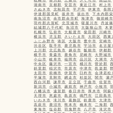
枕崎市
吾川郡
三条市
さくら市
高山市
湖南市
京都郡
安芸市
東近江市
村上市
さぬき市
北秋田市
平戸市
伊東市
長岡
伊達郡国見町
坂井市
坂出市
下水内郡
南魚沼市
余市郡余市町
海津市
御前崎
羽咋郡志賀町
北茨城市
寝屋川市
丹波
結城郡八千代町
魚沼市
大阪狭山市
木
札幌市
弘前市
大船渡市
柴田郡
川崎市
横浜市
児玉郡
さいたま市
大田区
西東
ふじみ野市
港区
大阪市
豊中市
宮崎市
渋谷区
取手市
鹿児島市
宇治市
名古屋
上川郡
北広島市
越谷市
飯能市
伊都郡
横手市
青森市
鹿角市
尼崎市
大野城市
小山市
岐阜市
福岡市
品川区
大洲市
中央区
藤沢市
一宮市
桶川市
曽於郡
斜里郡
稲沢市
市原市
中津市
邑楽郡
太田市
前橋市
伊賀市
臼杵市
会津若松
平塚市
見附市
網走市
杉並区
関市
瀬
西白河郡
諫早市
足立区
千曲市
佐賀市
新潟市
小城市
越前市
神戸市
小牧市
八幡浜市
遠賀郡
春日井市
厚木市
阿蘇
天理市
恵庭市
島原市
鳴門市
江田島市
いわき市
滝川市
葛飾区
鈴鹿市
大津市
高萩市
鹿沼市
熊本市
橋本市
二海郡
東海市
塩谷郡
羽曳野市
八戸市
滝沢市