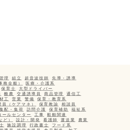
管理
組立
超音波技師
先導・誘導
事務全般）
医療・介護系
保育士
大型ドライバー
務
酪農
交通誘導員
商品管理
通信工
材工
営業
警備
保育・教育系
門員（ケアマネ）
保育教諭
相談員
集配・集荷
訪問介護
保育補助
福祉系
コールセンター
工事
船舶関連
など）
設計・開発
看護師
運送業
農業
士
施設調理
行政書士
フード系