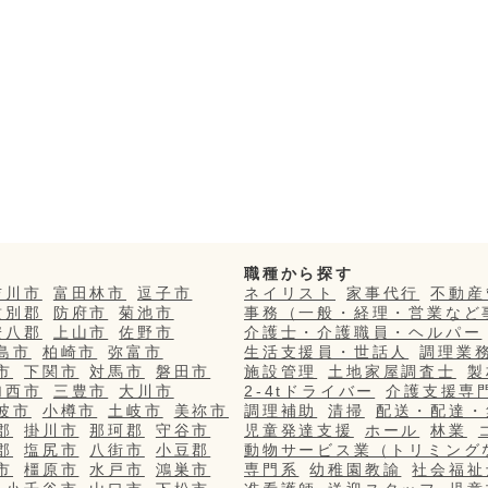
職種から探す
吉川市
富田林市
逗子市
ネイリスト
家事代行
不動産
紋別郡
防府市
菊池市
事務（一般・経理・営業など
安八郡
上山市
佐野市
介護士・介護職員・ヘルパー
島市
柏崎市
弥富市
生活支援員・世話人
調理業
市
下関市
対馬市
磐田市
施設管理
土地家屋調査士
製
加西市
三豊市
大川市
2-4tドライバー
介護支援専
波市
小樽市
土岐市
美祢市
調理補助
清掃
配送・配達・
郡
掛川市
那珂郡
守谷市
児童発達支援
ホール
林業
郡
塩尻市
八街市
小豆郡
動物サービス業（トリミング
市
橿原市
水戸市
鴻巣市
専門系
幼稚園教諭
社会福祉