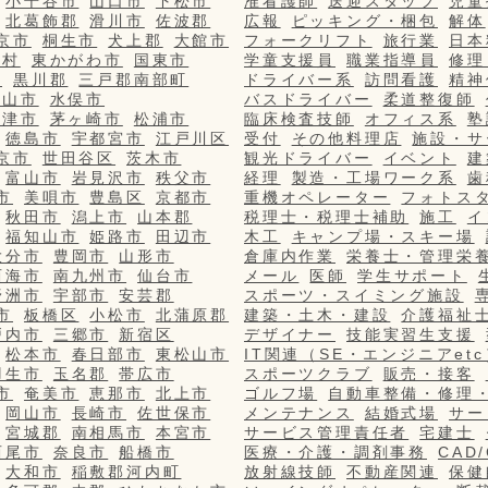
小千谷市
山口市
下松市
准看護師
送迎スタッフ
児童
北葛飾郡
滑川市
佐波郡
広報
ピッキング・梱包
解体
京市
桐生市
犬上郡
大館市
フォークリフト
旅行業
日本
栄村
東かがわ市
国東市
学童支援員
職業指導員
修理
市
黒川郡
三戸郡南部町
ドライバー系
訪問看護
精神
篠山市
水俣市
バスドライバー
柔道整復師
更津市
茅ヶ崎市
松浦市
臨床検査技師
オフィス系
塾
徳島市
宇都宮市
江戸川区
受付
その他料理店
施設・サ
京市
世田谷区
茨木市
観光ドライバー
イベント
建
富山市
岩見沢市
秩父市
経理
製造・工場ワーク系
歯
市
美唄市
豊島区
京都市
重機オペレーター
フォトス
秋田市
潟上市
山本郡
税理士・税理士補助
施工
イ
福知山市
姫路市
田辺市
木工
キャンプ場・スキー場
大分市
豊岡市
山形市
倉庫内作業
栄養士・管理栄
西海市
南九州市
仙台市
メール
医師
学生サポート
野洲市
宇部市
安芸郡
スポーツ・スイミング施設
市
板橋区
小松市
北蒲原郡
建築・土木・建設
介護福祉
戸内市
三郷市
新宿区
デザイナー
技能実習生支援
松本市
春日部市
東松山市
IT関連（SE・エンジニアetc
羽生市
玉名郡
帯広市
スポーツクラブ
販売・接客
市
奄美市
恵那市
北上市
ゴルフ場
自動車整備・修理
岡山市
長崎市
佐世保市
メンテナンス
結婚式場
サー
宮城郡
南相馬市
本宮市
サービス管理責任者
宅建士
西尾市
奈良市
船橋市
医療・介護・調剤事務
CAD
大和市
稲敷郡河内町
放射線技師
不動産関連
保健