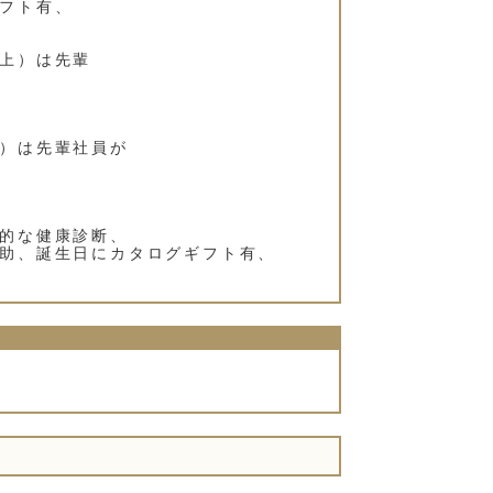
フト有、
上）は先輩
）は先輩社員が
的な健康診断、
助、誕生日にカタログギフト有、