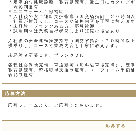
＊定期的な健康診断、教育訓練有、誕生日にカタログギ
表彰制度有
＊ユニフォーム半額補助
＊入社後の安全運転実技指導（国交省指針：２０時間以
社員が横乗りし、コースや業務内容を丁寧に教えます
＊未経験・ブランクある方、応募歓迎
＊試用期間は業務習得状況により短縮の場合あり
入社後の安全運転実技指導（国交省指針：２０時間以上
横乗りし、コースや業務内容を丁寧に教えます。
未経験者応募ＯＫ、ブランクＯＫ
各種社会保険完備、車通勤可（無料駐車場完備）、定期
教育訓練有、資格取得支援制度有、ユニフォーム半額補
表彰制度有
応募方法
応募フォームより、ご応募くださいませ。
応募する