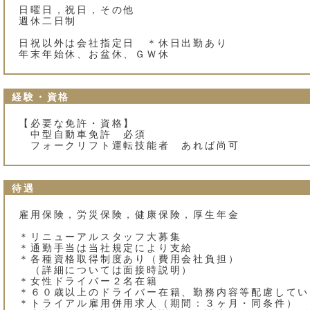
日曜日，祝日，その他
週休二日制
日祝以外は会社指定日 ＊休日出勤あり
年末年始休、お盆休、ＧＷ休
経験・資格
【必要な免許・資格】
中型自動車免許 必須
フォークリフト運転技能者 あれば尚可
待遇
雇用保険，労災保険，健康保険，厚生年金
＊リニューアルスタッフ大募集
＊通勤手当は当社規定により支給
＊各種資格取得制度あり（費用会社負担）
（詳細については面接時説明）
＊女性ドライバー２名在籍
＊６０歳以上のドライバー在籍、勤務内容等配慮してい
＊トライアル雇用併用求人（期間：３ヶ月・同条件）