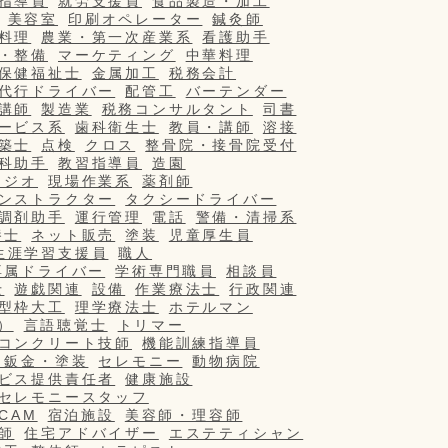
指導員
就労支援員
食品製造・加工
美容室
印刷オペレーター
鍼灸師
料理
農業・第一次産業系
看護助手
・整備
マーケティング
中華料理
保健福祉士
金属加工
税務会計
代行ドライバー
配管工
バーテンダー
講師
製造業
税務コンサルタント
司書
ービス系
歯科衛生士
教員・講師
溶接
築士
点検
クロス
整骨院・接骨院受付
科助手
教習指導員
造園
タジオ
現場作業系
薬剤師
ンストラクター
タクシードライバー
調剤助手
運行管理
電話
警備・清掃系
養士
ネット販売
塗装
児童厚生員
生涯学習支援員
職人
専属ドライバー
学術専門職員
相談員
士
遊戯関連
設備
作業療法士
行政関連
型枠大工
理学療法士
ホテルマン
）
言語聴覚士
トリマー
コンクリート技師
機能訓練指導員
・鈑金・塗装
セレモニー
動物病院
ビス提供責任者
健康施設
セレモニースタッフ
/CAM
宿泊施設
美容師・理容師
師
住宅アドバイザー
エステティシャン