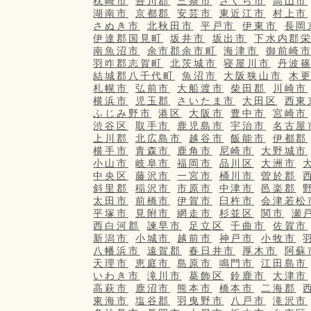
枕崎市
吾川郡
三条市
さくら市
高山市
湖南市
京都郡
安芸市
東近江市
村上市
さぬき市
北秋田市
平戸市
伊東市
長岡
伊達郡国見町
坂井市
坂出市
下水内郡
南魚沼市
余市郡余市町
海津市
御前崎
羽咋郡志賀町
北茨城市
寝屋川市
丹波
結城郡八千代町
魚沼市
大阪狭山市
木
札幌市
弘前市
大船渡市
柴田郡
川崎市
横浜市
児玉郡
さいたま市
大田区
西東
ふじみ野市
港区
大阪市
豊中市
宮崎市
渋谷区
取手市
鹿児島市
宇治市
名古屋
上川郡
北広島市
越谷市
飯能市
伊都郡
横手市
青森市
鹿角市
尼崎市
大野城市
小山市
岐阜市
福岡市
品川区
大洲市
中央区
藤沢市
一宮市
桶川市
曽於郡
斜里郡
稲沢市
市原市
中津市
邑楽郡
太田市
前橋市
伊賀市
臼杵市
会津若松
平塚市
見附市
網走市
杉並区
関市
瀬
西白河郡
諫早市
足立区
千曲市
佐賀市
新潟市
小城市
越前市
神戸市
小牧市
八幡浜市
遠賀郡
春日井市
厚木市
阿蘇
天理市
恵庭市
島原市
鳴門市
江田島市
いわき市
滝川市
葛飾区
鈴鹿市
大津市
高萩市
鹿沼市
熊本市
橋本市
二海郡
東海市
塩谷郡
羽曳野市
八戸市
滝沢市