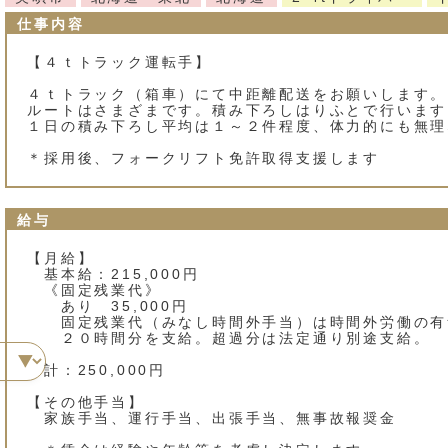
仕事内容
【４ｔトラック運転手】
４ｔトラック（箱車）にて中距離配送をお願いします。
ルートはさまざまです。積み下ろしはりふとで行います
１日の積み下ろし平均は１～２件程度、体力的にも無理
＊採用後、フォークリフト免許取得支援します
給与
【月給】
基本給：215,000円
《固定残業代》
あり 35,000円
固定残業代（みなし時間外手当）は時間外労働の有
２０時間分を支給。超過分は法定通り別途支給。
計：250,000円
【その他手当】
家族手当、運行手当、出張手当、無事故報奨金