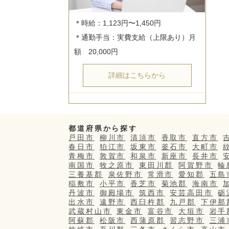
＊時給：1,123円〜1,450円

＊通勤手当：実費支給（上限あり）月
詳細はこちらから
都道府県から探す
戸田市
柳川市
清須市
香取市
直方市
春日市
狛江市
坂東市
釜石市
大町市
青梅市
敦賀市
和泉市
新座市
長井市
南国市
牧之原市
東田川郡
阿賀野市
輪
三養基郡
泉佐野市
常滑市
愛知郡
五島
稲敷市
小平市
香芝市
菊池郡
海南市
丹波市
御殿場市
筑西市
安芸高田市
砺
出水市
遠野市
西臼杵郡
九戸郡
下伊那
武蔵村山市
東金市
富谷市
大垣市
岩手
阿蘇郡
松阪市
西蒲原郡
習志野市
三浦