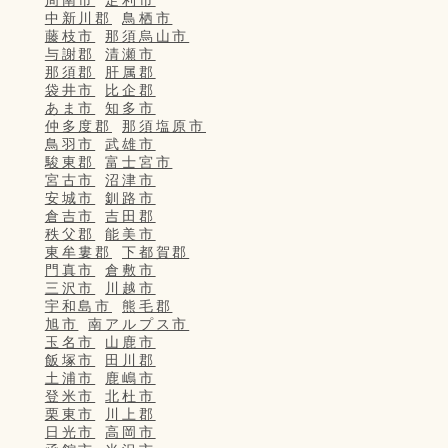
周南市
足利市
中新川郡
鳥栖市
藤枝市
那須烏山市
与謝郡
清瀬市
那須郡
肝属郡
袋井市
比企郡
あま市
知多市
仲多度郡
那須塩原市
鳥羽市
武雄市
駿東郡
富士宮市
宮古市
沼津市
安城市
釧路市
倉吉市
吉田郡
秩父郡
能美市
東牟婁郡
下都賀郡
門真市
倉敷市
三沢市
川越市
宇和島市
熊毛郡
旭市
南アルプス市
玉名市
山鹿市
飯塚市
田川郡
土浦市
鹿嶋市
登米市
北杜市
栗東市
川上郡
日光市
高岡市