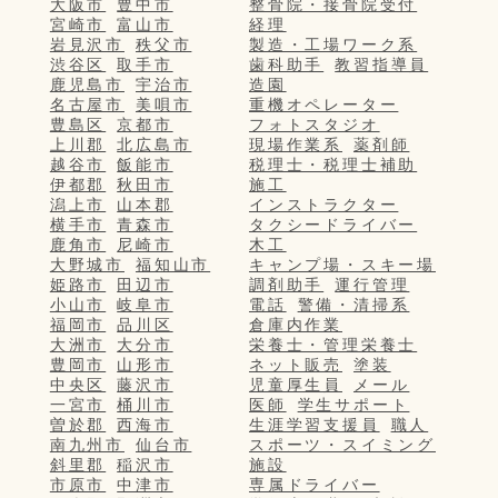
大阪市
豊中市
整骨院・接骨院受付
宮崎市
富山市
経理
岩見沢市
秩父市
製造・工場ワーク系
渋谷区
取手市
歯科助手
教習指導員
鹿児島市
宇治市
造園
名古屋市
美唄市
重機オペレーター
豊島区
京都市
フォトスタジオ
上川郡
北広島市
現場作業系
薬剤師
越谷市
飯能市
税理士・税理士補助
伊都郡
秋田市
施工
潟上市
山本郡
インストラクター
横手市
青森市
タクシードライバー
鹿角市
尼崎市
木工
大野城市
福知山市
キャンプ場・スキー場
姫路市
田辺市
調剤助手
運行管理
小山市
岐阜市
電話
警備・清掃系
福岡市
品川区
倉庫内作業
大洲市
大分市
栄養士・管理栄養士
豊岡市
山形市
ネット販売
塗装
中央区
藤沢市
児童厚生員
メール
一宮市
桶川市
医師
学生サポート
曽於郡
西海市
生涯学習支援員
職人
南九州市
仙台市
スポーツ・スイミング
斜里郡
稲沢市
施設
市原市
中津市
専属ドライバー