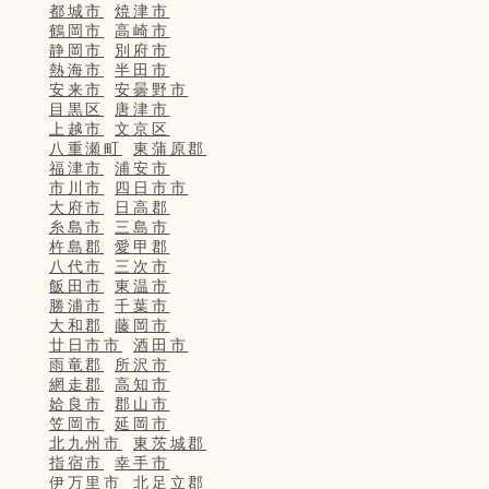
都城市
焼津市
鶴岡市
高崎市
静岡市
別府市
熱海市
半田市
安来市
安曇野市
目黒区
唐津市
上越市
文京区
八重瀬町
東蒲原郡
福津市
浦安市
市川市
四日市市
大府市
日高郡
糸島市
三島市
杵島郡
愛甲郡
八代市
三次市
飯田市
東温市
勝浦市
千葉市
大和郡
藤岡市
廿日市市
酒田市
雨竜郡
所沢市
網走郡
高知市
姶良市
郡山市
笠岡市
延岡市
北九州市
東茨城郡
指宿市
幸手市
伊万里市
北足立郡