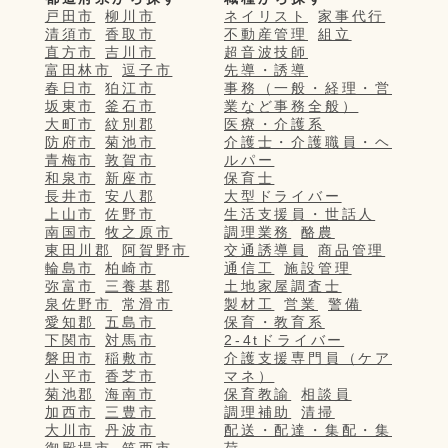
戸田市
柳川市
ネイリスト
家事代行
清須市
香取市
不動産管理
組立
直方市
吉川市
超音波技師
富田林市
逗子市
先導・誘導
春日市
狛江市
事務（一般・経理・営
坂東市
釜石市
業など事務全般）
大町市
紋別郡
医療・介護系
防府市
菊池市
介護士・介護職員・ヘ
青梅市
敦賀市
ルパー
和泉市
新座市
保育士
長井市
安八郡
大型ドライバー
上山市
佐野市
生活支援員・世話人
南国市
牧之原市
調理業務
酪農
東田川郡
阿賀野市
交通誘導員
商品管理
輪島市
柏崎市
通信工
施設管理
弥富市
三養基郡
土地家屋調査士
泉佐野市
常滑市
製材工
営業
警備
愛知郡
五島市
保育・教育系
下関市
対馬市
2-4tドライバー
磐田市
稲敷市
介護支援専門員（ケア
小平市
香芝市
マネ）
菊池郡
海南市
保育教諭
相談員
加西市
三豊市
調理補助
清掃
大川市
丹波市
配送・配達・集配・集