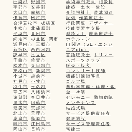
邑楽郡
野洲市
学術専門職員
相談員
宇部市
安芸郡
建築・土木・建設
太田市
前橋市
介護福祉士
遊戯関連
伊賀市
臼杵市
設備
作業療法士
会津若松市
板橋区
行政関連
デザイナー
小松市
北蒲原郡
技能実習生支援
平塚市
見附市
型枠大工
理学療法士
網走市
杉並区
関市
ホテルマン
瀬戸内市
三郷市
IT関連（SE・エンジ
新宿区
西白河郡
ニアetc）
諫早市
足立区
言語聴覚士
トリマー
千曲市
佐賀市
スポーツクラブ
松本市
春日部市
販売・接客
東松山市
新潟市
コンクリート技師
小城市
越前市
機能訓練指導員
神戸市
小牧市
ゴルフ場
羽生市
玉名郡
自動車整備・修理・鈑
帯広市
八幡浜市
金・塗装
遠賀郡
春日井市
セレモニー
動物病院
厚木市
阿蘇市
メンテナンス
奄美市
恵那市
結婚式場
北上市
天理市
サービス提供責任者
恵庭市
島原市
健康施設
鳴門市
江田島市
サービス管理責任者
岡山市
長崎市
宅建士