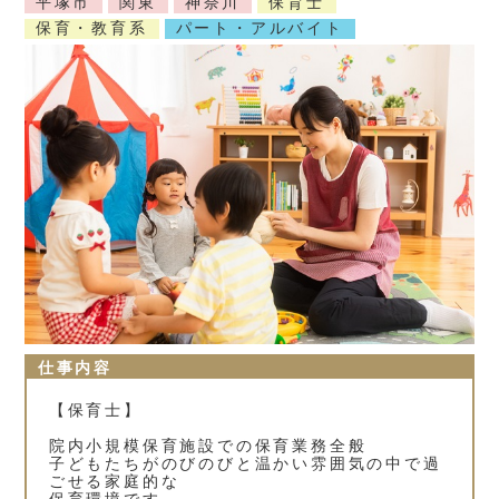
平塚市
関東
神奈川
保育士
保育・教育系
パート・アルバイト
仕事内容
【保育士】
院内小規模保育施設での保育業務全般
子どもたちがのびのびと温かい雰囲気の中で過
ごせる家庭的な