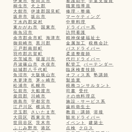
伊東市
長岡京市
看護助手
学童支援員
桐生市
犬上郡
職業指導員
大館市
伊達郡国見町
修理・整備
坂井市
坂出市
マーケティング
下水内郡栄村
中華料理
東かがわ市
国東市
ドライバー系
南魚沼市
訪問看護
余市郡余市町
海津市
精神保健福祉士
御前崎市
黒川郡
金属加工
税務会計
三戸郡南部町
バスドライバー
羽咋郡志賀町
柔道整復師
北茨城市
寝屋川市
代行ドライバー
丹波篠山市
水俣市
配管工
バーテンダー
結城郡八千代町
臨床検査技師
魚沼市
大阪狭山市
オフィス系
塾講師
木更津市
茅ヶ崎市
製造業
松浦市
札幌市
税務コンサルタント
弘前市
大船渡市
司書
受付
柴田郡
川崎市
その他料理店
徳島市
宇都宮市
施設・サービス系
江戸川区
横浜市
歯科衛生士
児玉郡
さいたま市
教員・講師
溶接
大田区
西東京市
観光ドライバー
世田谷区
茨木市
イベント
建築士
ふじみ野市
港区
点検
クロス