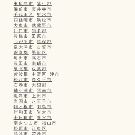
東広島市
蒲生郡
備前市
藤井寺市
千代田区
射水市
四條畷市
浜松市
大東市
武蔵野市
川口市
知多郡
豊橋市
田原市
つがる市
揖保郡
泉大津市
古賀市
綴喜郡
墨田区
町田市
高石市
豊田市
南砺市
泉北郡
双葉郡
紫波郡
中野区
津市
松江市
長久手市
石巻市
大沼郡
袖ケ浦市
阿南市
魚津市
上田市
岩国市
八王子市
駒ヶ根市
羽島市
岸和田市
岩倉市
十日町市
養父市
南さつま市
福山市
松原市
江東区
熊谷市
花巻市