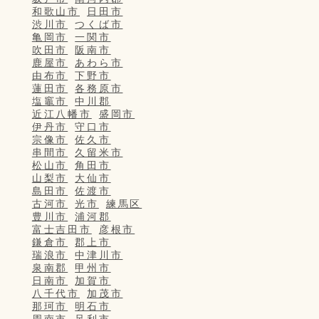
和歌山市
日田市
渋川市
つくば市
亀岡市
一関市
吹田市
阪南市
鹿屋市
あわら市
由布市
下野市
蓮田市
各務原市
塩竈市
中川郡
近江八幡市
盛岡市
伊丹市
守口市
宗像市
佐久市
串間市
久留米市
松山市
角田市
山梨市
大仙市
島田市
佐渡市
古河市
光市
練馬区
豊川市
浦河郡
富士吉田市
彦根市
鎌倉市
郡上市
瑞浪市
中津川市
泉南郡
甲州市
日南市
加賀市
八千代市
加茂市
那珂市
明石市