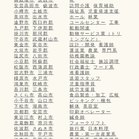
御殿場市
筑西市
荷
安芸高田市
砺波市
訪問介護
保育補助
小樽市
土岐市
福祉系
児童発達支援
美祢市
出水市
ホール
林業
遠野市
西臼杵郡
コールセンター
工事
九戸郡
下伊那郡
船舶関連
掛川市
那珂郡
動物サービス業（トリ
守谷市
武蔵村山市
ミングなど）
東金市
富谷市
設計・開発
看護師
大垣市
岩手郡
運送業
農業
専門系
塩尻市
八街市
幼稚園教諭
小豆郡
阿蘇郡
社会福祉士
施設調理
松阪市
西蒲原郡
行政書士
フード系
習志野市
三浦市
准看護師
橿原市
水戸市
送迎スタッフ
鴻巣市
枕崎市
児童指導員
吾川郡
三条市
就労支援員
さくら市
高山市
食品製造・加工
広報
小千谷市
山口市
ピッキング・梱包
下松市
湖南市
解体
美容室
京都郡
安芸市
印刷オペレーター
東近江市
村上市
鍼灸師
北葛飾郡
滑川市
フォークリフト
佐波郡
さぬき市
旅行業
日本料理
北秋田市
平戸市
農業・第一次産業系