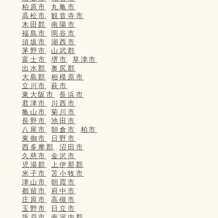
柏原市
丸亀市
高松市
観音寺市
木田郡
南陽市
福島市
岡谷市
須坂市
湖西市
茅野市
山武郡
富士市
堺市
草津市
出水郡
奥尻郡
大島郡
相模原市
立川市
萩市
東大阪市
長浜市
君津市
川西市
亀山市
菊川市
長野市
池田市
八尾市
朝倉市
柏市
東御市
日野市
西多摩郡
沼田市
久慈市
金沢市
児湯郡
上伊那郡
米子市
苫小牧市
津山市
朝霞市
都留市
府中市
庄原市
高槻市
玉野市
日立市
坂戸市
南河内郡