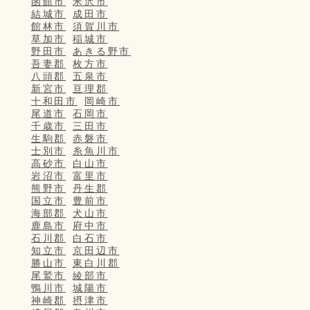
函館市
米沢市
結城市
成田市
館林市
須賀川市
草加市
稲城市
野田市
あきる野市
吾妻郡
枚方市
八頭郡
五泉市
新宮市
亘理郡
十和田市
岡崎市
尾道市
石岡市
千歳市
三田市
生駒郡
赤磐市
士別市
糸魚川市
高砂市
白山市
岩沼市
富里市
熊野市
丹生郡
国立市
豊前市
海部郡
犬山市
鹿島市
府中市
石川郡
白石市
知立市
京田辺市
勝山市
東白川郡
尾鷲市
綾部市
鴨川市
城陽市
神崎郡
摂津市