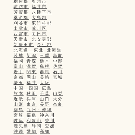
糟屋郡
奥州市
諏訪市
福井市
芳賀郡
八幡平市
桑名郡
大島郡
刈谷市
東臼杵郡
出雲市
荒川区
西宮市
向日市
天童市
北安曇郡
新発田市
長生郡
北海道・東北
北海道
茨城
新潟
三重
鳥取
福岡
青森
栃木
中部
富山
滋賀
島根
佐賀
岩手
関東
群馬
石川
京都
岡山
長崎
宮城
埼玉
福井
大阪
中国・四国
広島
熊本
秋田
千葉
山梨
近畿
兵庫
山口
大分
山形
東京
長野
奈良
徳島
九州・沖縄
宮崎
福島
神奈川
岐阜
和歌山
香川
鹿児島
静岡
愛媛
沖縄
愛知
高知