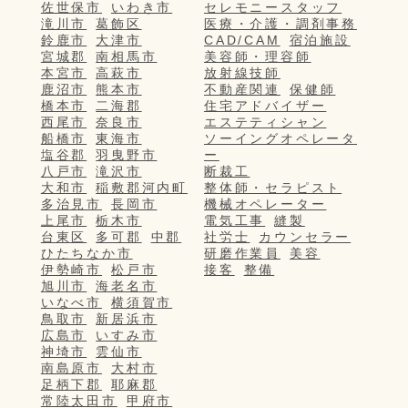
佐世保市
いわき市
セレモニースタッフ
滝川市
葛飾区
医療・介護・調剤事務
鈴鹿市
大津市
CAD/CAM
宿泊施設
宮城郡
南相馬市
美容師・理容師
本宮市
高萩市
放射線技師
鹿沼市
熊本市
不動産関連
保健師
橋本市
二海郡
住宅アドバイザー
西尾市
奈良市
エステティシャン
船橋市
東海市
ソーイングオペレータ
塩谷郡
羽曳野市
ー
八戸市
滝沢市
断裁工
大和市
稲敷郡河内町
整体師・セラピスト
多治見市
長岡市
機械オペレーター
上尾市
栃木市
電気工事
縫製
台東区
多可郡
中郡
社労士
カウンセラー
ひたちなか市
研磨作業員
美容
伊勢崎市
松戸市
接客
整備
旭川市
海老名市
いなべ市
横須賀市
鳥取市
新居浜市
広島市
いすみ市
神埼市
雲仙市
南島原市
大村市
足柄下郡
耶麻郡
常陸太田市
甲府市