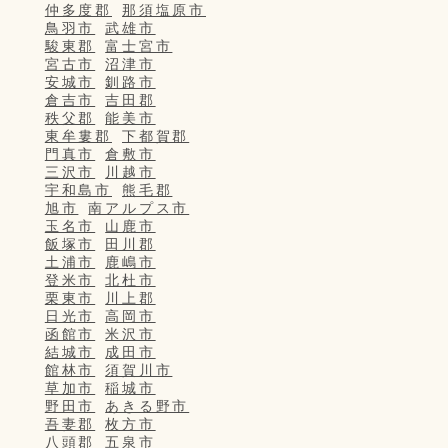
仲多度郡
那須塩原市
鳥羽市
武雄市
駿東郡
富士宮市
宮古市
沼津市
安城市
釧路市
倉吉市
吉田郡
秩父郡
能美市
東牟婁郡
下都賀郡
門真市
倉敷市
三沢市
川越市
宇和島市
熊毛郡
旭市
南アルプス市
玉名市
山鹿市
飯塚市
田川郡
土浦市
鹿嶋市
登米市
北杜市
栗東市
川上郡
日光市
高岡市
函館市
米沢市
結城市
成田市
館林市
須賀川市
草加市
稲城市
野田市
あきる野市
吾妻郡
枚方市
八頭郡
五泉市