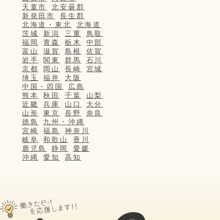
天童市
北安曇郡
新発田市
長生郡
北海道・東北
北海道
茨城
新潟
三重
鳥取
福岡
青森
栃木
中部
富山
滋賀
島根
佐賀
岩手
関東
群馬
石川
京都
岡山
長崎
宮城
埼玉
福井
大阪
中国・四国
広島
熊本
秋田
千葉
山梨
近畿
兵庫
山口
大分
山形
東京
長野
奈良
徳島
九州・沖縄
宮崎
福島
神奈川
岐阜
和歌山
香川
鹿児島
静岡
愛媛
沖縄
愛知
高知