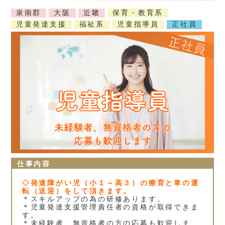
泉南郡
大阪
近畿
保育・教育系
児童発達支援
福祉系
児童指導員
正社員
仕事内容
◇発達障がい児（小１～高３）の療育と車の運
転（送迎）をして頂きます。
＊スキルアップの為の研修あります。
＊児童発達支援管理責任者の資格が取得できま
す。
＊未経験者、無資格者の方の応募も歓迎しま