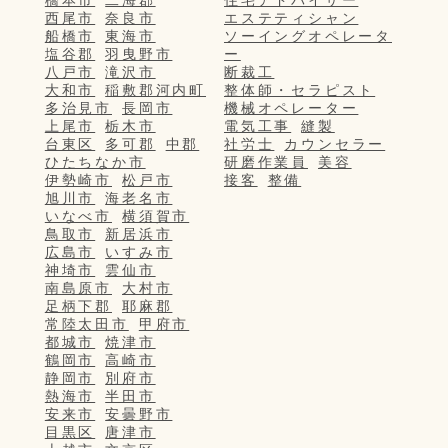
橋本市
二海郡
住宅アドバイザー
西尾市
奈良市
エステティシャン
船橋市
東海市
ソーイングオペレータ
塩谷郡
羽曳野市
ー
八戸市
滝沢市
断裁工
大和市
稲敷郡河内町
整体師・セラピスト
多治見市
長岡市
機械オペレーター
上尾市
栃木市
電気工事
縫製
台東区
多可郡
中郡
社労士
カウンセラー
ひたちなか市
研磨作業員
美容
伊勢崎市
松戸市
接客
整備
旭川市
海老名市
いなべ市
横須賀市
鳥取市
新居浜市
広島市
いすみ市
神埼市
雲仙市
南島原市
大村市
足柄下郡
耶麻郡
常陸太田市
甲府市
都城市
焼津市
鶴岡市
高崎市
静岡市
別府市
熱海市
半田市
安来市
安曇野市
目黒区
唐津市