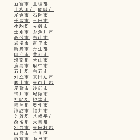
新宮市
亘理郡
十和田市
岡崎市
尾道市
石岡市
千歳市
三田市
生駒郡
赤磐市
士別市
糸魚川市
高砂市
白山市
岩沼市
富里市
熊野市
丹生郡
国立市
豊前市
海部郡
犬山市
鹿島市
府中市
石川郡
白石市
知立市
京田辺市
勝山市
東白川郡
尾鷲市
綾部市
鴨川市
城陽市
神崎郡
摂津市
糟屋郡
奥州市
諏訪市
福井市
芳賀郡
八幡平市
桑名郡
大島郡
刈谷市
東臼杵郡
出雲市
荒川区
西宮市
向日市