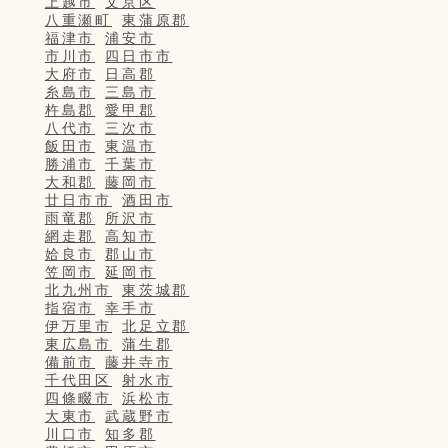
上越市
文京区
八重瀬町
東蒲原郡
福津市
浦安市
市川市
四日市市
大府市
日高郡
糸島市
三島市
杵島郡
愛甲郡
八代市
三次市
飯田市
東温市
勝浦市
千葉市
大和郡
藤岡市
廿日市市
酒田市
雨竜郡
所沢市
網走郡
高知市
姶良市
郡山市
笠岡市
延岡市
北九州市
東茨城郡
指宿市
幸手市
伊万里市
北足立郡
東広島市
蒲生郡
備前市
藤井寺市
千代田区
射水市
四條畷市
浜松市
大東市
武蔵野市
川口市
知多郡