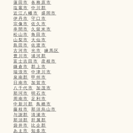
蓮田市
各務原市
塩竈市
中川郡
近江八幡市
盛岡市
伊丹市
守口市
宗像市
佐久市
串間市
久留米市
松山市
角田市
山梨市
大仙市
島田市
佐渡市
古河市
光市
練馬区
豊川市
浦河郡
富士吉田市
彦根市
鎌倉市
郡上市
瑞浪市
中津川市
泉南郡
甲州市
日南市
加賀市
八千代市
加茂市
那珂市
明石市
周南市
足利市
中新川郡
鳥栖市
藤枝市
那須烏山市
与謝郡
清瀬市
那須郡
肝属郡
袋井市
比企郡
あま市
知多市