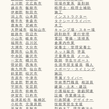
上川郡
北広島市
現場作業系
薬剤師
越谷市
飯能市
税理士・税理士補助
伊都郡
秋田市
施工
潟上市
山本郡
インストラクター
横手市
青森市
タクシードライバー
鹿角市
尼崎市
木工
大野城市
福知山市
キャンプ場・スキー場
姫路市
田辺市
調剤助手
運行管理
小山市
岐阜市
電話
警備・清掃系
福岡市
品川区
倉庫内作業
大洲市
大分市
栄養士・管理栄養士
豊岡市
山形市
ネット販売
塗装
中央区
藤沢市
児童厚生員
メール
一宮市
桶川市
医師
学生サポート
曽於郡
西海市
生涯学習支援員
職人
南九州市
仙台市
スポーツ・スイミング
斜里郡
稲沢市
施設
市原市
中津市
専属ドライバー
邑楽郡
野洲市
学術専門職員
相談員
宇部市
安芸郡
建築・土木・建設
太田市
前橋市
介護福祉士
遊戯関連
伊賀市
臼杵市
設備
作業療法士
会津若松市
板橋区
行政関連
デザイナー
小松市
北蒲原郡
技能実習生支援
平塚市
見附市
型枠大工
理学療法士