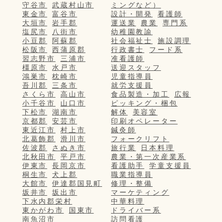
守谷市
武蔵村山市
ミングなど）
東金市
富谷市
設計・開発
看護師
大垣市
岩手郡
運送業
農業
専門系
塩尻市
八街市
幼稚園教諭
小豆郡
阿蘇郡
社会福祉士
施設調理
松阪市
西蒲原郡
行政書士
フード系
習志野市
三浦市
准看護師
橿原市
水戸市
送迎スタッフ
鴻巣市
枕崎市
児童指導員
吾川郡
三条市
就労支援員
さくら市
高山市
食品製造・加工
広報
小千谷市
山口市
ピッキング・梱包
下松市
湖南市
解体
美容室
京都郡
安芸市
印刷オペレーター
東近江市
村上市
鍼灸師
北葛飾郡
滑川市
フォークリフト
佐波郡
さぬき市
旅行業
日本料理
北秋田市
平戸市
農業・第一次産業系
伊東市
長岡京市
看護助手
学童支援員
桐生市
犬上郡
職業指導員
大館市
伊達郡国見町
修理・整備
坂井市
坂出市
マーケティング
下水内郡栄村
中華料理
東かがわ市
国東市
ドライバー系
南魚沼市
訪問看護