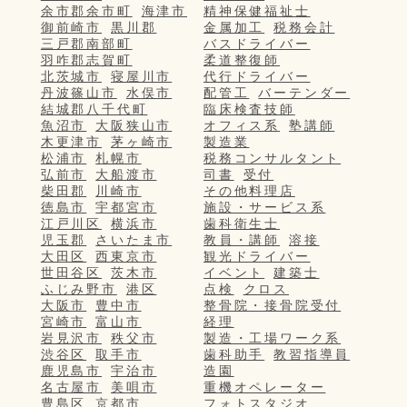
余市郡余市町
海津市
精神保健福祉士
御前崎市
黒川郡
金属加工
税務会計
三戸郡南部町
バスドライバー
羽咋郡志賀町
柔道整復師
北茨城市
寝屋川市
代行ドライバー
丹波篠山市
水俣市
配管工
バーテンダー
結城郡八千代町
臨床検査技師
魚沼市
大阪狭山市
オフィス系
塾講師
木更津市
茅ヶ崎市
製造業
松浦市
札幌市
税務コンサルタント
弘前市
大船渡市
司書
受付
柴田郡
川崎市
その他料理店
徳島市
宇都宮市
施設・サービス系
江戸川区
横浜市
歯科衛生士
児玉郡
さいたま市
教員・講師
溶接
大田区
西東京市
観光ドライバー
世田谷区
茨木市
イベント
建築士
ふじみ野市
港区
点検
クロス
大阪市
豊中市
整骨院・接骨院受付
宮崎市
富山市
経理
岩見沢市
秩父市
製造・工場ワーク系
渋谷区
取手市
歯科助手
教習指導員
鹿児島市
宇治市
造園
名古屋市
美唄市
重機オペレーター
豊島区
京都市
フォトスタジオ