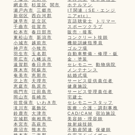
網走市
杉並区
関市
ホテルマン
瀬戸内市
三郷市
IT関連（SE・エンジ
新宿区
西白河郡
ニアetc）
諫早市
足立区
言語聴覚士
トリマー
千曲市
佐賀市
スポーツクラブ
松本市
春日部市
販売・接客
東松山市
新潟市
コンクリート技師
小城市
越前市
機能訓練指導員
神戸市
小牧市
ゴルフ場
羽生市
玉名郡
自動車整備・修理・鈑
帯広市
八幡浜市
金・塗装
遠賀郡
春日井市
セレモニー
動物病院
厚木市
阿蘇市
メンテナンス
奄美市
恵那市
結婚式場
北上市
天理市
サービス提供責任者
恵庭市
島原市
健康施設
鳴門市
江田島市
サービス管理責任者
岡山市
長崎市
宅建士
佐世保市
いわき市
セレモニースタッフ
滝川市
葛飾区
医療・介護・調剤事務
鈴鹿市
大津市
CAD/CAM
宿泊施設
宮城郡
南相馬市
美容師・理容師
本宮市
高萩市
放射線技師
鹿沼市
熊本市
不動産関連
保健師