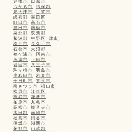
豊橋市
田原市
つがる市
揖保郡
泉大津市
古賀市
綴喜郡
墨田区
町田市
高石市
豊田市
南砺市
泉北郡
双葉郡
紫波郡
中野区
津市
松江市
長久手市
石巻市
大沼郡
袖ケ浦市
阿南市
魚津市
上田市
岩国市
八王子市
駒ヶ根市
羽島市
岸和田市
岩倉市
十日町市
養父市
南さつま市
福山市
松原市
江東区
熊谷市
花巻市
柏原市
丸亀市
高松市
観音寺市
木田郡
南陽市
福島市
岡谷市
須坂市
湖西市
茅野市
山武郡