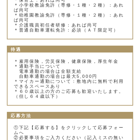
＊保育士：あれば尚可
＊小学校教諭免許（専修・１種・２種）：あれ
ば尚可
＊幼稚園教諭免許（専修・１種・２種）：あれ
ば尚可
＊介護職員初任者研修：あれば尚可
＊普通自動車運転免許：必須（ＡＴ限定可）
待遇
＊雇用保険，労災保険，健康保険，厚生年金
＊通勤手当について
電車通勤の場合は全額支給
自動車通勤の場合は最大5,000円
＊マイカー通勤について：敷地内に無料で利用
できるスペースあり
＊６０歳以上の方のご応募も歓迎いたします。
（但し６４歳以下）
応募方法
①下記【応募する】をクリックして応募フォー
ムへ
②必要事項をご入力ください（記入ミスの無い