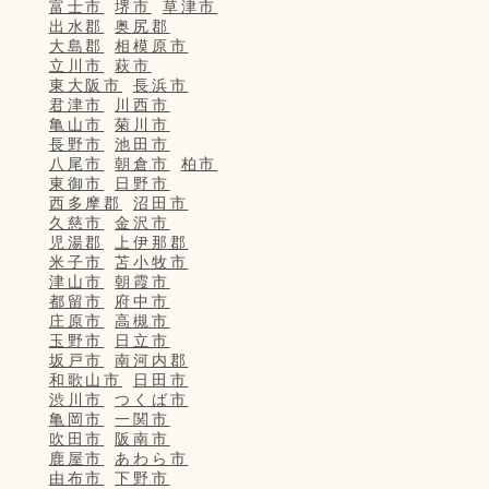
富士市
堺市
草津市
出水郡
奥尻郡
大島郡
相模原市
立川市
萩市
東大阪市
長浜市
君津市
川西市
亀山市
菊川市
長野市
池田市
八尾市
朝倉市
柏市
東御市
日野市
西多摩郡
沼田市
久慈市
金沢市
児湯郡
上伊那郡
米子市
苫小牧市
津山市
朝霞市
都留市
府中市
庄原市
高槻市
玉野市
日立市
坂戸市
南河内郡
和歌山市
日田市
渋川市
つくば市
亀岡市
一関市
吹田市
阪南市
鹿屋市
あわら市
由布市
下野市