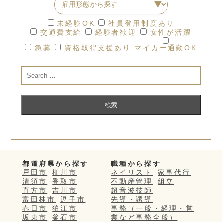
未経験OK
社員登用制度あり
交通費支給
経験者歓迎
女性が活躍
急募
資格取得支援あり
マイカー通勤OK
都道府県から探す
職種から探す
戸田市
柳川市
ネイリスト
家事代行
清須市
香取市
不動産管理
組立
直方市
吉川市
超音波技師
富田林市
逗子市
先導・誘導
春日市
狛江市
事務（一般・経理・営
坂東市
釜石市
業など事務全般）