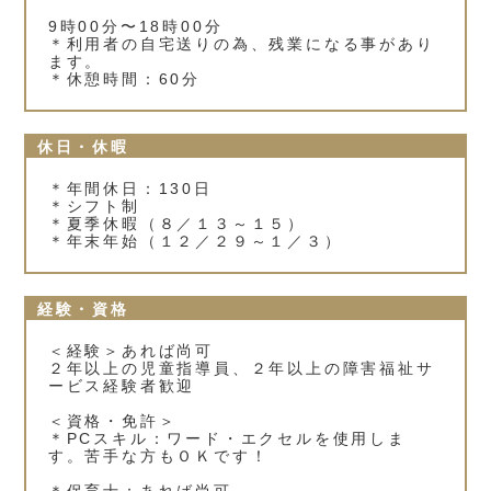
9時00分〜18時00分
＊利用者の自宅送りの為、残業になる事があり
ます。
＊休憩時間：60分
休日・休暇
＊年間休日：130日
＊シフト制
＊夏季休暇（８／１３～１５）
＊年末年始（１２／２９～１／３）
経験・資格
＜経験＞あれば尚可
２年以上の児童指導員、２年以上の障害福祉サ
ービス経験者歓迎
＜資格・免許＞
＊PCスキル：ワード・エクセルを使用しま
す。苦手な方もＯＫです！