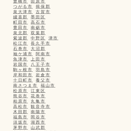
豊橋市
田原市
つがる市
揖保郡
泉大津市
古賀市
綴喜郡
墨田区
町田市
高石市
豊田市
南砺市
泉北郡
双葉郡
紫波郡
中野区
津市
松江市
長久手市
石巻市
大沼郡
袖ケ浦市
阿南市
魚津市
上田市
岩国市
八王子市
駒ヶ根市
羽島市
岸和田市
岩倉市
十日町市
養父市
南さつま市
福山市
松原市
江東区
熊谷市
花巻市
柏原市
丸亀市
高松市
観音寺市
木田郡
南陽市
福島市
岡谷市
須坂市
湖西市
茅野市
山武郡