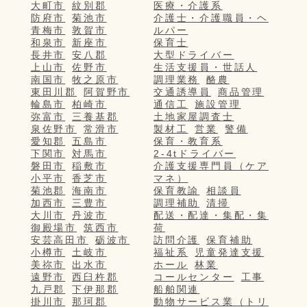
大町市
紋別郡
医療・介護系
防府市
菊池市
介護士・介護職員・ヘ
青梅市
敦賀市
ルパー
和泉市
新座市
保育士
長井市
安八郡
大型ドライバー
上山市
佐野市
生活支援員・世話人
南国市
牧之原市
調理業務
酪農
東田川郡
阿賀野市
交通誘導員
商品管理
輪島市
柏崎市
通信工
施設管理
弥富市
三養基郡
土地家屋調査士
泉佐野市
常滑市
製材工
営業
警備
愛知郡
五島市
保育・教育系
下関市
対馬市
2-4tドライバー
磐田市
稲敷市
介護支援専門員（ケア
小平市
香芝市
マネ）
菊池郡
海南市
保育教諭
相談員
加西市
三豊市
調理補助
清掃
大川市
丹波市
配送・配達・集配・集
御殿場市
筑西市
荷
安芸高田市
砺波市
訪問介護
保育補助
小樽市
土岐市
福祉系
児童発達支援
美祢市
出水市
ホール
林業
遠野市
西臼杵郡
コールセンター
工事
九戸郡
下伊那郡
船舶関連
掛川市
那珂郡
動物サービス業（トリ