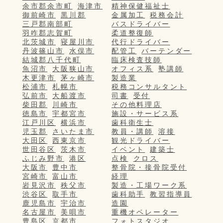
余市郡余市町
海津市
精神保健福祉士
御前崎市
黒川郡
金属加工
税務会計
三戸郡南部町
バスドライバー
羽咋郡志賀町
柔道整復師
北茨城市
寝屋川市
代行ドライバー
丹波篠山市
水俣市
配管工
バーテンダー
結城郡八千代町
臨床検査技師
魚沼市
大阪狭山市
オフィス系
塾講師
木更津市
茅ヶ崎市
製造業
松浦市
札幌市
税務コンサルタント
弘前市
大船渡市
司書
受付
柴田郡
川崎市
その他料理店
徳島市
宇都宮市
施設・サービス系
江戸川区
横浜市
歯科衛生士
児玉郡
さいたま市
教員・講師
溶接
大田区
西東京市
観光ドライバー
世田谷区
茨木市
イベント
建築士
ふじみ野市
港区
点検
クロス
大阪市
豊中市
整骨院・接骨院受付
宮崎市
富山市
経理
岩見沢市
秩父市
製造・工場ワーク系
渋谷区
取手市
歯科助手
教習指導員
鹿児島市
宇治市
造園
名古屋市
美唄市
重機オペレーター
豊島区
京都市
フォトスタジオ