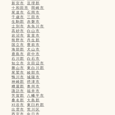
新宮市
亘理郡
十和田市
岡崎市
尾道市
石岡市
千歳市
三田市
生駒郡
赤磐市
士別市
糸魚川市
高砂市
白山市
岩沼市
富里市
熊野市
丹生郡
国立市
豊前市
海部郡
犬山市
鹿島市
府中市
石川郡
白石市
知立市
京田辺市
勝山市
東白川郡
尾鷲市
綾部市
鴨川市
城陽市
神崎郡
摂津市
糟屋郡
奥州市
諏訪市
福井市
芳賀郡
八幡平市
桑名郡
大島郡
刈谷市
東臼杵郡
出雲市
荒川区
西宮市
向日市