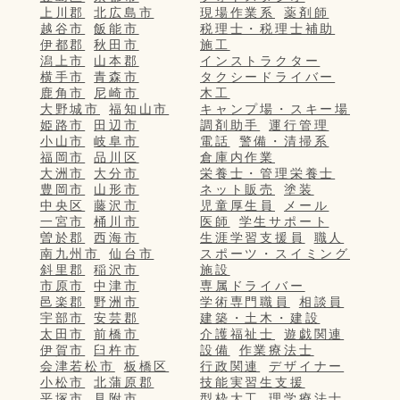
上川郡
北広島市
現場作業系
薬剤師
越谷市
飯能市
税理士・税理士補助
伊都郡
秋田市
施工
潟上市
山本郡
インストラクター
横手市
青森市
タクシードライバー
鹿角市
尼崎市
木工
大野城市
福知山市
キャンプ場・スキー場
姫路市
田辺市
調剤助手
運行管理
小山市
岐阜市
電話
警備・清掃系
福岡市
品川区
倉庫内作業
大洲市
大分市
栄養士・管理栄養士
豊岡市
山形市
ネット販売
塗装
中央区
藤沢市
児童厚生員
メール
一宮市
桶川市
医師
学生サポート
曽於郡
西海市
生涯学習支援員
職人
南九州市
仙台市
スポーツ・スイミング
斜里郡
稲沢市
施設
市原市
中津市
専属ドライバー
邑楽郡
野洲市
学術専門職員
相談員
宇部市
安芸郡
建築・土木・建設
太田市
前橋市
介護福祉士
遊戯関連
伊賀市
臼杵市
設備
作業療法士
会津若松市
板橋区
行政関連
デザイナー
小松市
北蒲原郡
技能実習生支援
平塚市
見附市
型枠大工
理学療法士