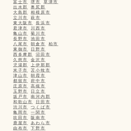
富士市
堺市
草津市
出水郡
奥尻郡
大島郡
相模原市
立川市
萩市
東大阪市
長浜市
君津市
川西市
亀山市
菊川市
長野市
池田市
八尾市
朝倉市
柏市
東御市
日野市
西多摩郡
沼田市
久慈市
金沢市
児湯郡
上伊那郡
米子市
苫小牧市
津山市
朝霞市
都留市
府中市
庄原市
高槻市
玉野市
日立市
坂戸市
南河内郡
和歌山市
日田市
渋川市
つくば市
亀岡市
一関市
吹田市
阪南市
鹿屋市
あわら市
由布市
下野市