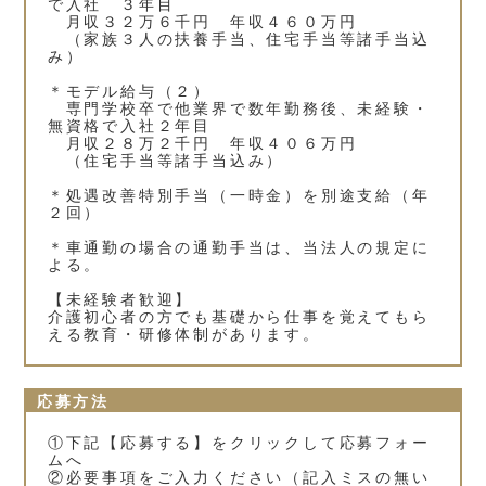
で入社 ３年目
月収３２万６千円 年収４６０万円
（家族３人の扶養手当、住宅手当等諸手当込
み）
＊モデル給与（２）
専門学校卒で他業界で数年勤務後、未経験・
無資格で入社２年目
月収２８万２千円 年収４０６万円
（住宅手当等諸手当込み）
＊処遇改善特別手当（一時金）を別途支給（年
２回）
＊車通勤の場合の通勤手当は、当法人の規定に
よる。
【未経験者歓迎】
介護初心者の方でも基礎から仕事を覚えてもら
える教育・研修体制があります。
応募方法
①下記【応募する】をクリックして応募フォー
ムへ
②必要事項をご入力ください（記入ミスの無い