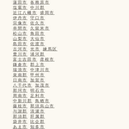
蓮田市
各務原市
塩竈市
中川郡
近江八幡市
盛岡市
伊丹市
守口市
宗像市
佐久市
串間市
久留米市
松山市
角田市
山梨市
大仙市
島田市
佐渡市
古河市
光市
練馬区
豊川市
浦河郡
富士吉田市
彦根市
鎌倉市
郡上市
瑞浪市
中津川市
泉南郡
甲州市
日南市
加賀市
八千代市
加茂市
那珂市
明石市
周南市
足利市
中新川郡
鳥栖市
藤枝市
那須烏山市
与謝郡
清瀬市
那須郡
肝属郡
袋井市
比企郡
あま市
知多市