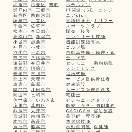
網走市
杉並区
関市
ホテルマン
瀬戸内市
三郷市
IT関連（SE・エンジ
新宿区
西白河郡
ニアetc）
諫早市
足立区
言語聴覚士
トリマー
千曲市
佐賀市
スポーツクラブ
松本市
春日部市
販売・接客
東松山市
新潟市
コンクリート技師
小城市
越前市
機能訓練指導員
神戸市
小牧市
ゴルフ場
羽生市
玉名郡
自動車整備・修理・鈑
帯広市
八幡浜市
金・塗装
遠賀郡
春日井市
セレモニー
動物病院
厚木市
阿蘇市
メンテナンス
奄美市
恵那市
結婚式場
北上市
天理市
サービス提供責任者
恵庭市
島原市
健康施設
鳴門市
江田島市
サービス管理責任者
岡山市
長崎市
宅建士
佐世保市
いわき市
セレモニースタッフ
滝川市
葛飾区
医療・介護・調剤事務
鈴鹿市
大津市
CAD/CAM
宿泊施設
宮城郡
南相馬市
美容師・理容師
本宮市
高萩市
放射線技師
鹿沼市
熊本市
不動産関連
保健師