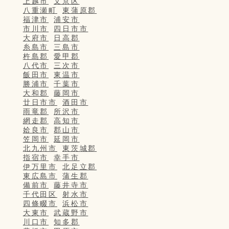
上越市
文京区
八重瀬町
東蒲原郡
福津市
浦安市
市川市
四日市市
大府市
日高郡
糸島市
三島市
杵島郡
愛甲郡
八代市
三次市
飯田市
東温市
勝浦市
千葉市
大和郡
藤岡市
廿日市市
酒田市
雨竜郡
所沢市
網走郡
高知市
姶良市
郡山市
笠岡市
延岡市
北九州市
東茨城郡
指宿市
幸手市
伊万里市
北足立郡
東広島市
蒲生郡
備前市
藤井寺市
千代田区
射水市
四條畷市
浜松市
大東市
武蔵野市
川口市
知多郡