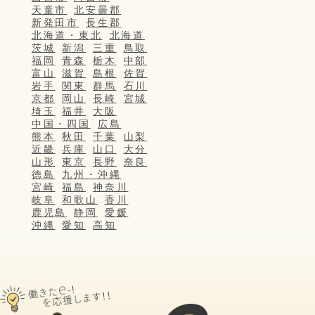
天童市
北安曇郡
新発田市
長生郡
北海道・東北
北海道
茨城
新潟
三重
鳥取
福岡
青森
栃木
中部
富山
滋賀
島根
佐賀
岩手
関東
群馬
石川
京都
岡山
長崎
宮城
埼玉
福井
大阪
中国・四国
広島
熊本
秋田
千葉
山梨
近畿
兵庫
山口
大分
山形
東京
長野
奈良
徳島
九州・沖縄
宮崎
福島
神奈川
岐阜
和歌山
香川
鹿児島
静岡
愛媛
沖縄
愛知
高知