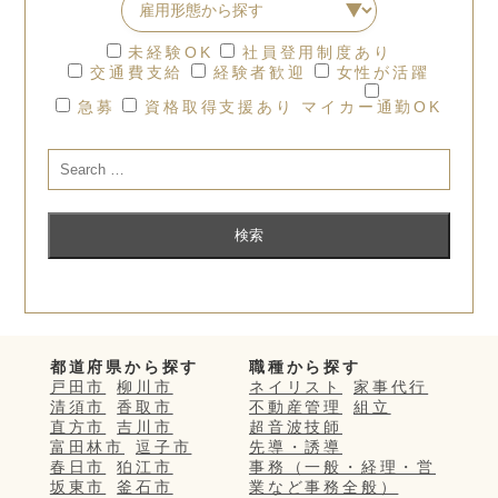
未経験OK
社員登用制度あり
交通費支給
経験者歓迎
女性が活躍
急募
資格取得支援あり
マイカー通勤OK
都道府県から探す
職種から探す
戸田市
柳川市
ネイリスト
家事代行
清須市
香取市
不動産管理
組立
直方市
吉川市
超音波技師
富田林市
逗子市
先導・誘導
春日市
狛江市
事務（一般・経理・営
坂東市
釜石市
業など事務全般）