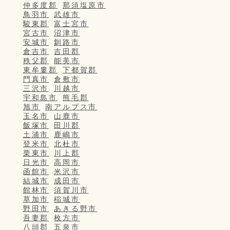
仲多度郡
那須塩原市
鳥羽市
武雄市
駿東郡
富士宮市
宮古市
沼津市
安城市
釧路市
倉吉市
吉田郡
秩父郡
能美市
東牟婁郡
下都賀郡
門真市
倉敷市
三沢市
川越市
宇和島市
熊毛郡
旭市
南アルプス市
玉名市
山鹿市
飯塚市
田川郡
土浦市
鹿嶋市
登米市
北杜市
栗東市
川上郡
日光市
高岡市
函館市
米沢市
結城市
成田市
館林市
須賀川市
草加市
稲城市
野田市
あきる野市
吾妻郡
枚方市
八頭郡
五泉市