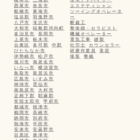
橋本市
二海郡
住宅アドバイザー
西尾市
奈良市
エステティシャン
船橋市
東海市
ソーイングオペレータ
塩谷郡
羽曳野市
ー
八戸市
滝沢市
断裁工
大和市
稲敷郡河内町
整体師・セラピスト
多治見市
長岡市
機械オペレーター
上尾市
栃木市
電気工事
縫製
台東区
多可郡
中郡
社労士
カウンセラー
ひたちなか市
研磨作業員
美容
伊勢崎市
松戸市
接客
整備
旭川市
海老名市
いなべ市
横須賀市
鳥取市
新居浜市
広島市
いすみ市
神埼市
雲仙市
南島原市
大村市
足柄下郡
耶麻郡
常陸太田市
甲府市
都城市
焼津市
鶴岡市
高崎市
静岡市
別府市
熱海市
半田市
安来市
安曇野市
目黒区
唐津市