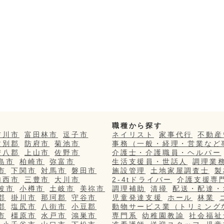
職種から探す
吉川市
富田林市
逗子市
ネイリスト
家事代行
不動産
紋別郡
防府市
菊池市
事務（一般・経理・営業など
安八郡
上山市
佐野市
介護士・介護職員・ヘルパー
島市
柏崎市
弥富市
生活支援員・世話人
調理業
市
下関市
対馬市
磐田市
施設管理
土地家屋調査士
製
加西市
三豊市
大川市
2-4tドライバー
介護支援専
波市
小樽市
土岐市
美祢市
調理補助
清掃
配送・配達・
郡
掛川市
那珂郡
守谷市
児童発達支援
ホール
林業
郡
塩尻市
八街市
小豆郡
動物サービス業（トリミング
市
橿原市
水戸市
鴻巣市
専門系
幼稚園教諭
社会福祉