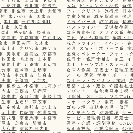
小千谷市
山口市
下松市
准看護師
送迎スタッフ
児童
北葛飾郡
滑川市
佐波郡
広報
ピッキング・梱包
解体
京市
桐生市
犬上郡
大館市
フォークリフト
旅行業
日本
栄村
東かがわ市
国東市
学童支援員
職業指導員
修理
市
黒川郡
三戸郡南部町
ドライバー系
訪問看護
精神
篠山市
水俣市
バスドライバー
柔道整復師
更津市
茅ヶ崎市
松浦市
臨床検査技師
オフィス系
塾
徳島市
宇都宮市
江戸川区
受付
その他料理店
施設・サ
京市
世田谷区
茨木市
観光ドライバー
イベント
建
富山市
岩見沢市
秩父市
経理
製造・工場ワーク系
歯
市
美唄市
豊島区
京都市
重機オペレーター
フォトス
秋田市
潟上市
山本郡
税理士・税理士補助
施工
イ
福知山市
姫路市
田辺市
木工
キャンプ場・スキー場
大分市
豊岡市
山形市
倉庫内作業
栄養士・管理栄
西海市
南九州市
仙台市
メール
医師
学生サポート
野洲市
宇部市
安芸郡
スポーツ・スイミング施設
市
板橋区
小松市
北蒲原郡
建築・土木・建設
介護福祉
戸内市
三郷市
新宿区
デザイナー
技能実習生支援
松本市
春日部市
東松山市
IT関連（SE・エンジニアetc
羽生市
玉名郡
帯広市
スポーツクラブ
販売・接客
市
奄美市
恵那市
北上市
ゴルフ場
自動車整備・修理
岡山市
長崎市
佐世保市
メンテナンス
結婚式場
サー
宮城郡
南相馬市
本宮市
サービス管理責任者
宅建士
西尾市
奈良市
船橋市
医療・介護・調剤事務
CAD
大和市
稲敷郡河内町
放射線技師
不動産関連
保健