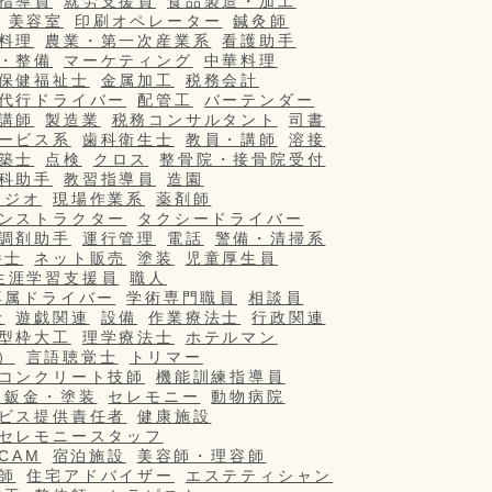
指導員
就労支援員
食品製造・加工
美容室
印刷オペレーター
鍼灸師
料理
農業・第一次産業系
看護助手
・整備
マーケティング
中華料理
保健福祉士
金属加工
税務会計
代行ドライバー
配管工
バーテンダー
講師
製造業
税務コンサルタント
司書
ービス系
歯科衛生士
教員・講師
溶接
築士
点検
クロス
整骨院・接骨院受付
科助手
教習指導員
造園
タジオ
現場作業系
薬剤師
ンストラクター
タクシードライバー
調剤助手
運行管理
電話
警備・清掃系
養士
ネット販売
塗装
児童厚生員
生涯学習支援員
職人
専属ドライバー
学術専門職員
相談員
士
遊戯関連
設備
作業療法士
行政関連
型枠大工
理学療法士
ホテルマン
）
言語聴覚士
トリマー
コンクリート技師
機能訓練指導員
・鈑金・塗装
セレモニー
動物病院
ビス提供責任者
健康施設
セレモニースタッフ
/CAM
宿泊施設
美容師・理容師
師
住宅アドバイザー
エステティシャン