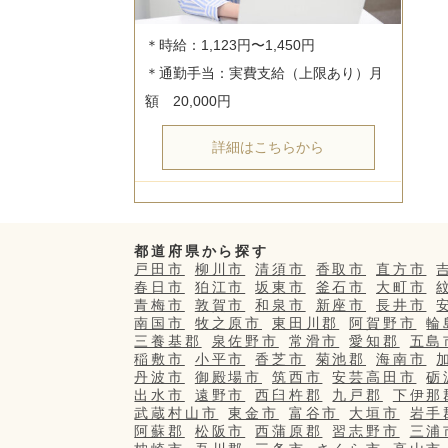
＊時給：1,123円〜1,450円

＊通勤手当：実費支給（上限あり）月
詳細はこちらから
都道府県から探す
戸田市
柳川市
清須市
香取市
直方市
春日市
狛江市
坂東市
釜石市
大町市
青梅市
敦賀市
和泉市
新座市
長井市
南国市
牧之原市
東田川郡
阿賀野市
輪
三養基郡
泉佐野市
常滑市
愛知郡
五島
稲敷市
小平市
香芝市
菊池郡
海南市
丹波市
御殿場市
筑西市
安芸高田市
砺
出水市
遠野市
西臼杵郡
九戸郡
下伊那
武蔵村山市
東金市
富谷市
大垣市
岩手
阿蘇郡
松阪市
西蒲原郡
習志野市
三浦