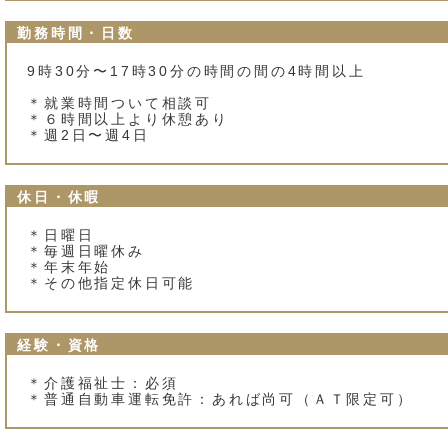
勤務時間・日数
9時30分〜17時30分の時間の間の4時間以上
＊就業時間ついて相談可
＊６時間以上より休憩あり
＊週2日〜週4日
休日・休暇
＊日曜日
＊毎週日曜休み
＊年末年始
＊その他指定休日可能
経験・資格
＊介護福祉士：必須
＊普通自動車運転免許：あれば尚可（ＡＴ限定可）