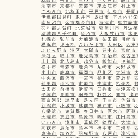
枕崎市
吾川郡
三条市
さくら市
高山市
湖南市
京都郡
安芸市
東近江市
村上市
さぬき市
北秋田市
平戸市
伊東市
長岡
伊達郡国見町
坂井市
坂出市
下水内郡
南魚沼市
余市郡余市町
海津市
御前崎
羽咋郡志賀町
北茨城市
寝屋川市
丹波
結城郡八千代町
魚沼市
大阪狭山市
木
札幌市
弘前市
大船渡市
柴田郡
川崎市
横浜市
児玉郡
さいたま市
大田区
西東
ふじみ野市
港区
大阪市
豊中市
宮崎市
渋谷区
取手市
鹿児島市
宇治市
名古屋
上川郡
北広島市
越谷市
飯能市
伊都郡
横手市
青森市
鹿角市
尼崎市
大野城市
小山市
岐阜市
福岡市
品川区
大洲市
中央区
藤沢市
一宮市
桶川市
曽於郡
斜里郡
稲沢市
市原市
中津市
邑楽郡
太田市
前橋市
伊賀市
臼杵市
会津若松
平塚市
見附市
網走市
杉並区
関市
瀬
西白河郡
諫早市
足立区
千曲市
佐賀市
新潟市
小城市
越前市
神戸市
小牧市
八幡浜市
遠賀郡
春日井市
厚木市
阿蘇
天理市
恵庭市
島原市
鳴門市
江田島市
いわき市
滝川市
葛飾区
鈴鹿市
大津市
高萩市
鹿沼市
熊本市
橋本市
二海郡
東海市
塩谷郡
羽曳野市
八戸市
滝沢市