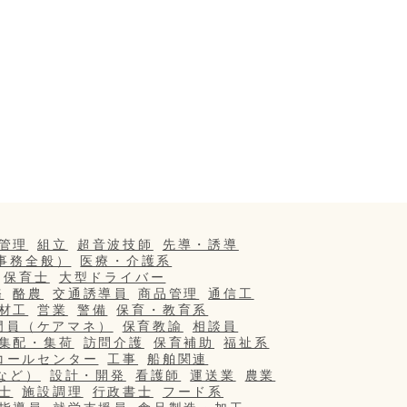
管理
組立
超音波技師
先導・誘導
事務全般）
医療・介護系
保育士
大型ドライバー
務
酪農
交通誘導員
商品管理
通信工
材工
営業
警備
保育・教育系
門員（ケアマネ）
保育教諭
相談員
集配・集荷
訪問介護
保育補助
福祉系
コールセンター
工事
船舶関連
など）
設計・開発
看護師
運送業
農業
士
施設調理
行政書士
フード系