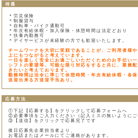
待遇
＊労災保険
＊制服貸与
＊自転車・バイク通勤可
＊年次有給休暇・加入保険・休憩時間は法定どおり
＊扶養内勤務可
＊デイサービスが未経験の方でも歓迎いたします。
チームワークを大切に笑顔であることが、ご利用者様や
上にもつながると考えています。
一日を楽しく安全にお過ごしいただくためのお手伝い一
シフトの要望等、可能な限り対応をすると共に、業務配
きたいと考えております。
勤務時間は法令に準じて休憩時間・年次有給休暇・各保
送迎出来る方送迎手当あり。
応募方法
①下記【応募する】をクリックして応募フォームへ
②必要事項をご入力ください（記入ミスの無いようにご
③【送信】をクリックで応募完了です
後日応募先企業担当者より、
お電話またはメールにてご連絡があります。