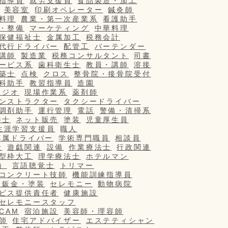
指導員
就労支援員
食品製造・加工
美容室
印刷オペレーター
鍼灸師
料理
農業・第一次産業系
看護助手
・整備
マーケティング
中華料理
保健福祉士
金属加工
税務会計
代行ドライバー
配管工
バーテンダー
講師
製造業
税務コンサルタント
司書
ービス系
歯科衛生士
教員・講師
溶接
築士
点検
クロス
整骨院・接骨院受付
科助手
教習指導員
造園
タジオ
現場作業系
薬剤師
ンストラクター
タクシードライバー
調剤助手
運行管理
電話
警備・清掃系
養士
ネット販売
塗装
児童厚生員
生涯学習支援員
職人
専属ドライバー
学術専門職員
相談員
士
遊戯関連
設備
作業療法士
行政関連
型枠大工
理学療法士
ホテルマン
）
言語聴覚士
トリマー
コンクリート技師
機能訓練指導員
・鈑金・塗装
セレモニー
動物病院
ビス提供責任者
健康施設
セレモニースタッフ
/CAM
宿泊施設
美容師・理容師
師
住宅アドバイザー
エステティシャン