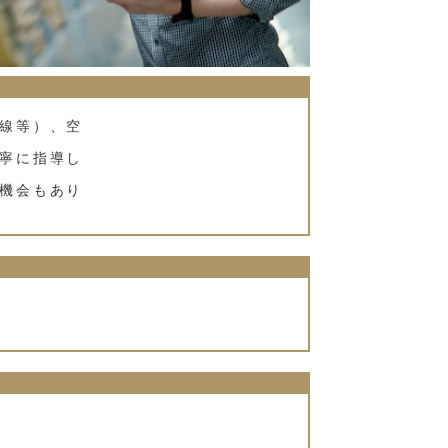
線等）、空
寧に指導し
機会もあり