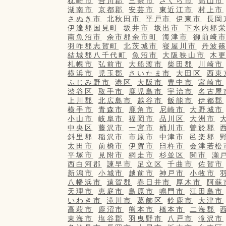
枕崎市
吾川郡
三条市
さくら市
高山市
湖南市
京都郡
安芸市
東近江市
村上市
さぬき市
北秋田市
平戸市
伊東市
長岡
伊達郡国見町
坂井市
坂出市
下水内郡
南魚沼市
余市郡余市町
海津市
御前崎
羽咋郡志賀町
北茨城市
寝屋川市
丹波
結城郡八千代町
魚沼市
大阪狭山市
木
札幌市
弘前市
大船渡市
柴田郡
川崎市
横浜市
児玉郡
さいたま市
大田区
西東
ふじみ野市
港区
大阪市
豊中市
宮崎市
渋谷区
取手市
鹿児島市
宇治市
名古屋
上川郡
北広島市
越谷市
飯能市
伊都郡
横手市
青森市
鹿角市
尼崎市
大野城市
小山市
岐阜市
福岡市
品川区
大洲市
中央区
藤沢市
一宮市
桶川市
曽於郡
斜里郡
稲沢市
市原市
中津市
邑楽郡
太田市
前橋市
伊賀市
臼杵市
会津若松
平塚市
見附市
網走市
杉並区
関市
瀬
西白河郡
諫早市
足立区
千曲市
佐賀市
新潟市
小城市
越前市
神戸市
小牧市
八幡浜市
遠賀郡
春日井市
厚木市
阿蘇
天理市
恵庭市
島原市
鳴門市
江田島市
いわき市
滝川市
葛飾区
鈴鹿市
大津市
高萩市
鹿沼市
熊本市
橋本市
二海郡
東海市
塩谷郡
羽曳野市
八戸市
滝沢市