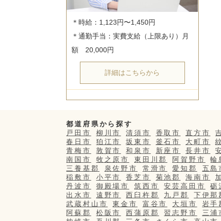
＊時給：1,123円〜1,450円

＊通勤手当：実費支給（上限あり）月
詳細はこちらから
都道府県から探す
戸田市
柳川市
清須市
香取市
直方市
春日市
狛江市
坂東市
釜石市
大町市
青梅市
敦賀市
和泉市
新座市
長井市
南国市
牧之原市
東田川郡
阿賀野市
輪
三養基郡
泉佐野市
常滑市
愛知郡
五島
稲敷市
小平市
香芝市
菊池郡
海南市
丹波市
御殿場市
筑西市
安芸高田市
砺
出水市
遠野市
西臼杵郡
九戸郡
下伊那
武蔵村山市
東金市
富谷市
大垣市
岩手
阿蘇郡
松阪市
西蒲原郡
習志野市
三浦