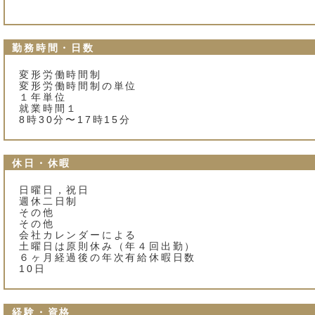
勤務時間・日数
変形労働時間制
変形労働時間制の単位
１年単位
就業時間１
8時30分〜17時15分
休日・休暇
日曜日，祝日
週休二日制
その他
その他
会社カレンダーによる
土曜日は原則休み（年４回出勤）
６ヶ月経過後の年次有給休暇日数
10日
経験・資格