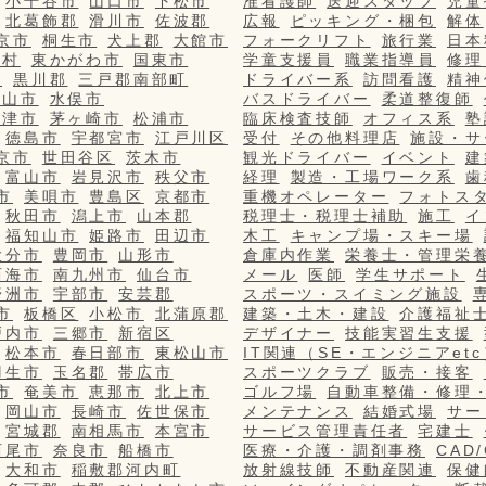
小千谷市
山口市
下松市
准看護師
送迎スタッフ
児童
北葛飾郡
滑川市
佐波郡
広報
ピッキング・梱包
解体
京市
桐生市
犬上郡
大館市
フォークリフト
旅行業
日本
栄村
東かがわ市
国東市
学童支援員
職業指導員
修理
市
黒川郡
三戸郡南部町
ドライバー系
訪問看護
精神
篠山市
水俣市
バスドライバー
柔道整復師
更津市
茅ヶ崎市
松浦市
臨床検査技師
オフィス系
塾
徳島市
宇都宮市
江戸川区
受付
その他料理店
施設・サ
京市
世田谷区
茨木市
観光ドライバー
イベント
建
富山市
岩見沢市
秩父市
経理
製造・工場ワーク系
歯
市
美唄市
豊島区
京都市
重機オペレーター
フォトス
秋田市
潟上市
山本郡
税理士・税理士補助
施工
イ
福知山市
姫路市
田辺市
木工
キャンプ場・スキー場
大分市
豊岡市
山形市
倉庫内作業
栄養士・管理栄
西海市
南九州市
仙台市
メール
医師
学生サポート
野洲市
宇部市
安芸郡
スポーツ・スイミング施設
市
板橋区
小松市
北蒲原郡
建築・土木・建設
介護福祉
戸内市
三郷市
新宿区
デザイナー
技能実習生支援
松本市
春日部市
東松山市
IT関連（SE・エンジニアetc
羽生市
玉名郡
帯広市
スポーツクラブ
販売・接客
市
奄美市
恵那市
北上市
ゴルフ場
自動車整備・修理
岡山市
長崎市
佐世保市
メンテナンス
結婚式場
サー
宮城郡
南相馬市
本宮市
サービス管理責任者
宅建士
西尾市
奈良市
船橋市
医療・介護・調剤事務
CAD
大和市
稲敷郡河内町
放射線技師
不動産関連
保健