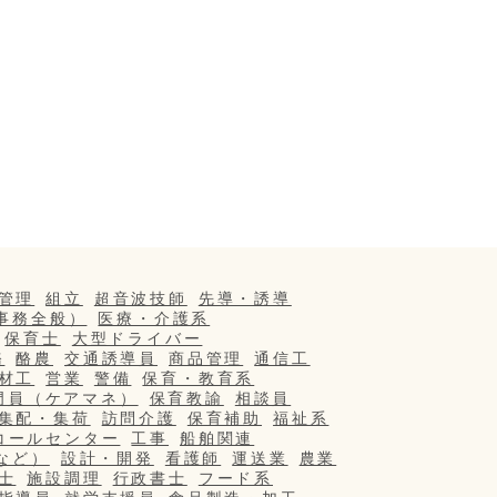
管理
組立
超音波技師
先導・誘導
事務全般）
医療・介護系
保育士
大型ドライバー
務
酪農
交通誘導員
商品管理
通信工
材工
営業
警備
保育・教育系
門員（ケアマネ）
保育教諭
相談員
集配・集荷
訪問介護
保育補助
福祉系
コールセンター
工事
船舶関連
など）
設計・開発
看護師
運送業
農業
士
施設調理
行政書士
フード系