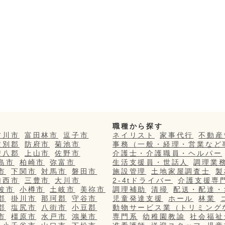
職種から探す
吉川市
富田林市
逗子市
ネイリスト
家事代行
不動産
紋別郡
防府市
菊池市
事務（一般・経理・営業など
安八郡
上山市
佐野市
介護士・介護職員・ヘルパー
島市
柏崎市
弥富市
生活支援員・世話人
調理業
市
下関市
対馬市
磐田市
施設管理
土地家屋調査士
製
加西市
三豊市
大川市
2-4tドライバー
介護支援専
波市
小樽市
土岐市
美祢市
調理補助
清掃
配送・配達・
郡
掛川市
那珂郡
守谷市
児童発達支援
ホール
林業
郡
塩尻市
八街市
小豆郡
動物サービス業（トリミング
市
橿原市
水戸市
鴻巣市
専門系
幼稚園教諭
社会福祉