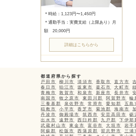
＊時給：1,123円〜1,450円

＊通勤手当：実費支給（上限あり）月
詳細はこちらから
都道府県から探す
戸田市
柳川市
清須市
香取市
直方市
春日市
狛江市
坂東市
釜石市
大町市
青梅市
敦賀市
和泉市
新座市
長井市
南国市
牧之原市
東田川郡
阿賀野市
輪
三養基郡
泉佐野市
常滑市
愛知郡
五島
稲敷市
小平市
香芝市
菊池郡
海南市
丹波市
御殿場市
筑西市
安芸高田市
砺
出水市
遠野市
西臼杵郡
九戸郡
下伊那
武蔵村山市
東金市
富谷市
大垣市
岩手
阿蘇郡
松阪市
西蒲原郡
習志野市
三浦