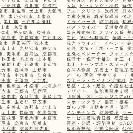
小千谷市
山口市
下松市
准看護師
送迎スタッフ
児童
北葛飾郡
滑川市
佐波郡
広報
ピッキング・梱包
解体
京市
桐生市
犬上郡
大館市
フォークリフト
旅行業
日本
栄村
東かがわ市
国東市
学童支援員
職業指導員
修理
市
黒川郡
三戸郡南部町
ドライバー系
訪問看護
精神
篠山市
水俣市
バスドライバー
柔道整復師
更津市
茅ヶ崎市
松浦市
臨床検査技師
オフィス系
塾
徳島市
宇都宮市
江戸川区
受付
その他料理店
施設・サ
京市
世田谷区
茨木市
観光ドライバー
イベント
建
富山市
岩見沢市
秩父市
経理
製造・工場ワーク系
歯
市
美唄市
豊島区
京都市
重機オペレーター
フォトス
秋田市
潟上市
山本郡
税理士・税理士補助
施工
イ
福知山市
姫路市
田辺市
木工
キャンプ場・スキー場
大分市
豊岡市
山形市
倉庫内作業
栄養士・管理栄
西海市
南九州市
仙台市
メール
医師
学生サポート
野洲市
宇部市
安芸郡
スポーツ・スイミング施設
市
板橋区
小松市
北蒲原郡
建築・土木・建設
介護福祉
戸内市
三郷市
新宿区
デザイナー
技能実習生支援
松本市
春日部市
東松山市
IT関連（SE・エンジニアetc
羽生市
玉名郡
帯広市
スポーツクラブ
販売・接客
市
奄美市
恵那市
北上市
ゴルフ場
自動車整備・修理
岡山市
長崎市
佐世保市
メンテナンス
結婚式場
サー
宮城郡
南相馬市
本宮市
サービス管理責任者
宅建士
西尾市
奈良市
船橋市
医療・介護・調剤事務
CAD
大和市
稲敷郡河内町
放射線技師
不動産関連
保健