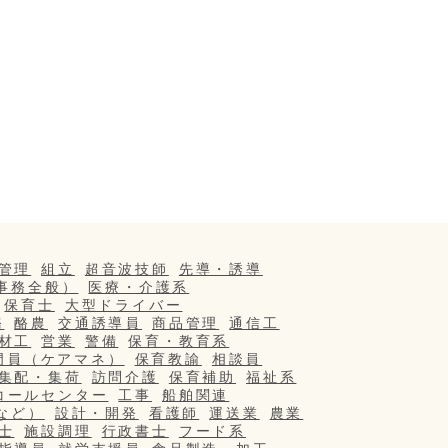
管理
組立
超音波技師
先導・誘導
事務全般）
医療・介護系
保育士
大型ドライバー
務
酪農
交通誘導員
商品管理
通信工
材工
営業
警備
保育・教育系
門員（ケアマネ）
保育教諭
相談員
集配・集荷
訪問介護
保育補助
福祉系
コールセンター
工事
船舶関連
など）
設計・開発
看護師
運送業
農業
士
施設調理
行政書士
フード系