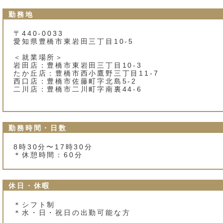
勤務地
〒440-0033
愛知県豊橋市東岩田三丁目10‐5
＜就業場所＞
岩田店：豊橋市東岩田三丁目10‐3
たか丘店：豊橋市西小鷹野三丁目11‐7
西口店：豊橋市佐藤町字北島5‐2
二川店：豊橋市二川町字南裏44‐6
勤務時間・日数
8時30分〜17時30分
＊休憩時間：60分
休日・休暇
＊シフト制
＊水・日・祝日の出勤可能な方