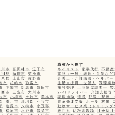
職種から探す
吉川市
富田林市
逗子市
ネイリスト
家事代行
不動産
紋別郡
防府市
菊池市
事務（一般・経理・営業など
安八郡
上山市
佐野市
介護士・介護職員・ヘルパー
島市
柏崎市
弥富市
生活支援員・世話人
調理業
市
下関市
対馬市
磐田市
施設管理
土地家屋調査士
製
加西市
三豊市
大川市
2-4tドライバー
介護支援専
波市
小樽市
土岐市
美祢市
調理補助
清掃
配送・配達・
郡
掛川市
那珂郡
守谷市
児童発達支援
ホール
林業
郡
塩尻市
八街市
小豆郡
動物サービス業（トリミング
市
橿原市
水戸市
鴻巣市
専門系
幼稚園教諭
社会福祉