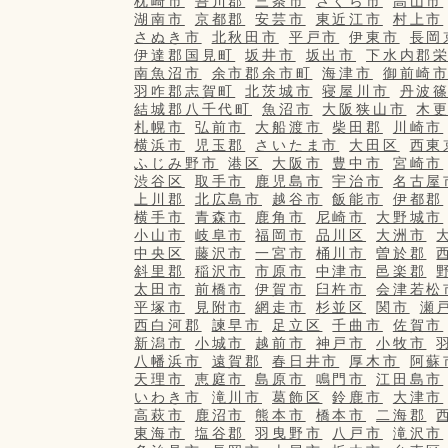
枕崎市
吾川郡
三条市
さくら市
高山市
湖南市
京都郡
安芸市
東近江市
村上市
さぬき市
北秋田市
平戸市
伊東市
長岡
伊達郡国見町
坂井市
坂出市
下水内郡
南魚沼市
余市郡余市町
海津市
御前崎
羽咋郡志賀町
北茨城市
寝屋川市
丹波
結城郡八千代町
魚沼市
大阪狭山市
木
札幌市
弘前市
大船渡市
柴田郡
川崎市
横浜市
児玉郡
さいたま市
大田区
西東
ふじみ野市
港区
大阪市
豊中市
宮崎市
渋谷区
取手市
鹿児島市
宇治市
名古屋
上川郡
北広島市
越谷市
飯能市
伊都郡
横手市
青森市
鹿角市
尼崎市
大野城市
小山市
岐阜市
福岡市
品川区
大洲市
中央区
藤沢市
一宮市
桶川市
曽於郡
斜里郡
稲沢市
市原市
中津市
邑楽郡
太田市
前橋市
伊賀市
臼杵市
会津若松
平塚市
見附市
網走市
杉並区
関市
瀬
西白河郡
諫早市
足立区
千曲市
佐賀市
新潟市
小城市
越前市
神戸市
小牧市
八幡浜市
遠賀郡
春日井市
厚木市
阿蘇
天理市
恵庭市
島原市
鳴門市
江田島市
いわき市
滝川市
葛飾区
鈴鹿市
大津市
高萩市
鹿沼市
熊本市
橋本市
二海郡
東海市
塩谷郡
羽曳野市
八戸市
滝沢市