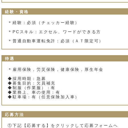
経験・資格
＊経験：必須（チェッカー経験）
＊PCスキル：エクセル、ワードができる方
＊普通自動車運転免許：必須（ＡＴ限定可）
待遇
＊雇用保険，労災保険，健康保険，厚生年金
◆採用時期：急募
◆募集目的：欠員補充
◆制服（作業服）：有
◆業務上、車の使用：有
◆駐車場：有（任意保険加入車）
応募方法
①下記【応募する】をクリックして応募フォームへ