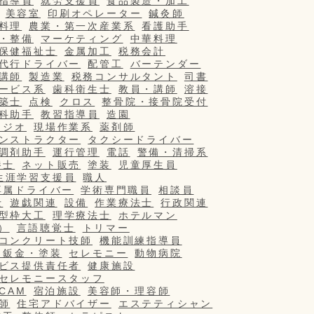
指導員
就労支援員
食品製造・加工
美容室
印刷オペレーター
鍼灸師
料理
農業・第一次産業系
看護助手
・整備
マーケティング
中華料理
保健福祉士
金属加工
税務会計
代行ドライバー
配管工
バーテンダー
講師
製造業
税務コンサルタント
司書
ービス系
歯科衛生士
教員・講師
溶接
築士
点検
クロス
整骨院・接骨院受付
科助手
教習指導員
造園
タジオ
現場作業系
薬剤師
ンストラクター
タクシードライバー
調剤助手
運行管理
電話
警備・清掃系
養士
ネット販売
塗装
児童厚生員
生涯学習支援員
職人
専属ドライバー
学術専門職員
相談員
士
遊戯関連
設備
作業療法士
行政関連
型枠大工
理学療法士
ホテルマン
）
言語聴覚士
トリマー
コンクリート技師
機能訓練指導員
・鈑金・塗装
セレモニー
動物病院
ビス提供責任者
健康施設
セレモニースタッフ
/CAM
宿泊施設
美容師・理容師
師
住宅アドバイザー
エステティシャン