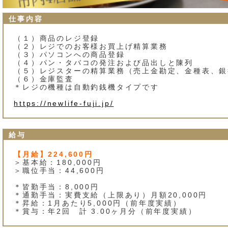
仕事内容
（１）商品のレジ登録
（２）レジでのお客様お買上げ精算業務
（３）パソコンへの商品登録
（４）パン・タバコの発注および品出しと陳列
（５）レジスターの精算業務（売上金勘定、金種表、銀
（６）金庫監査
＊レジの機種は自動釣銭機タイプです
https://newlife-fuji.jp/
給与
【月給】224,600円
＞基本給：180,000円
＞職位手当：44,600円
＊皆勤手当：8,000円
＊通勤手当：実費支給（上限あり）月額20,000円
＊昇給：1月あたり5,000円（前年度実績）
＊賞与：年2回 計 3.00ヶ月分（前年度実績）