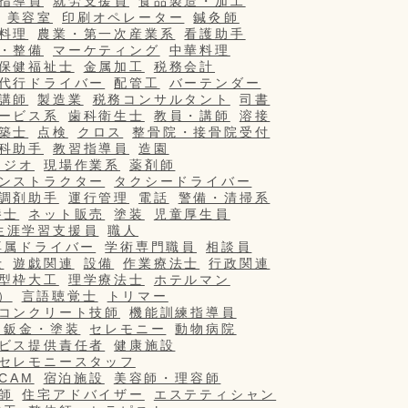
指導員
就労支援員
食品製造・加工
美容室
印刷オペレーター
鍼灸師
料理
農業・第一次産業系
看護助手
・整備
マーケティング
中華料理
保健福祉士
金属加工
税務会計
代行ドライバー
配管工
バーテンダー
講師
製造業
税務コンサルタント
司書
ービス系
歯科衛生士
教員・講師
溶接
築士
点検
クロス
整骨院・接骨院受付
科助手
教習指導員
造園
タジオ
現場作業系
薬剤師
ンストラクター
タクシードライバー
調剤助手
運行管理
電話
警備・清掃系
養士
ネット販売
塗装
児童厚生員
生涯学習支援員
職人
専属ドライバー
学術専門職員
相談員
士
遊戯関連
設備
作業療法士
行政関連
型枠大工
理学療法士
ホテルマン
）
言語聴覚士
トリマー
コンクリート技師
機能訓練指導員
・鈑金・塗装
セレモニー
動物病院
ビス提供責任者
健康施設
セレモニースタッフ
/CAM
宿泊施設
美容師・理容師
師
住宅アドバイザー
エステティシャン