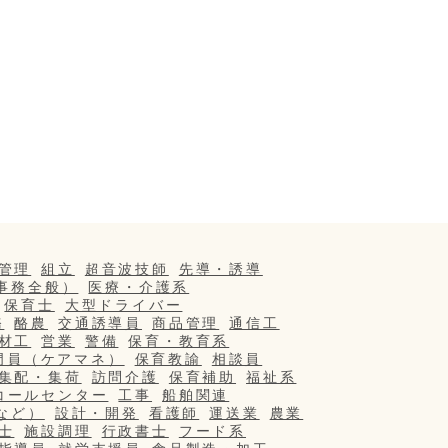
管理
組立
超音波技師
先導・誘導
事務全般）
医療・介護系
保育士
大型ドライバー
務
酪農
交通誘導員
商品管理
通信工
材工
営業
警備
保育・教育系
門員（ケアマネ）
保育教諭
相談員
集配・集荷
訪問介護
保育補助
福祉系
コールセンター
工事
船舶関連
など）
設計・開発
看護師
運送業
農業
士
施設調理
行政書士
フード系