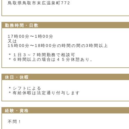
鳥取県鳥取市末広温泉町772
勤務時間・日数
17時00分〜1時00分
又は
15時00分〜18時00分の時間の間の3時間以上
＊１日３～７時間勤務で相談可
＊６時間以上の場合は４５分休憩あり。
休日・休暇
＊シフトによる
＊有給休暇は法定通り付与します
経験・資格
不問！