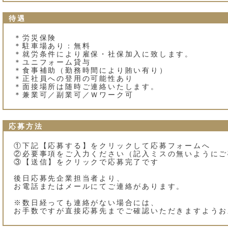
待遇
＊労災保険
＊駐車場あり：無料
＊就労条件により雇保・社保加入に致します。
＊ユニフォーム貸与
＊食事補助（勤務時間により賄い有り）
＊正社員への登用の可能性あり
＊面接場所は随時ご連絡いたします。
＊兼業可／副業可／Ｗワーク可
応募方法
①下記【応募する】をクリックして応募フォームへ
②必要事項をご入力ください（記入ミスの無いようにご
③【送信】をクリックで応募完了です
後日応募先企業担当者より、
お電話またはメールにてご連絡があります。
※数日経っても連絡がない場合には、
お手数ですが直接応募先までご確認いただきますようお