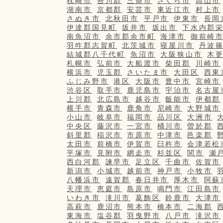
枕崎市
吾川郡
三条市
さくら市
高山市
湖南市
京都郡
安芸市
東近江市
村上市
さぬき市
北秋田市
平戸市
伊東市
長岡
伊達郡国見町
坂井市
坂出市
下水内郡
南魚沼市
余市郡余市町
海津市
御前崎
羽咋郡志賀町
北茨城市
寝屋川市
丹波
結城郡八千代町
魚沼市
大阪狭山市
木
札幌市
弘前市
大船渡市
柴田郡
川崎市
横浜市
児玉郡
さいたま市
大田区
西東
ふじみ野市
港区
大阪市
豊中市
宮崎市
渋谷区
取手市
鹿児島市
宇治市
名古屋
上川郡
北広島市
越谷市
飯能市
伊都郡
横手市
青森市
鹿角市
尼崎市
大野城市
小山市
岐阜市
福岡市
品川区
大洲市
中央区
藤沢市
一宮市
桶川市
曽於郡
斜里郡
稲沢市
市原市
中津市
邑楽郡
太田市
前橋市
伊賀市
臼杵市
会津若松
平塚市
見附市
網走市
杉並区
関市
瀬
西白河郡
諫早市
足立区
千曲市
佐賀市
新潟市
小城市
越前市
神戸市
小牧市
八幡浜市
遠賀郡
春日井市
厚木市
阿蘇
天理市
恵庭市
島原市
鳴門市
江田島市
いわき市
滝川市
葛飾区
鈴鹿市
大津市
高萩市
鹿沼市
熊本市
橋本市
二海郡
東海市
塩谷郡
羽曳野市
八戸市
滝沢市