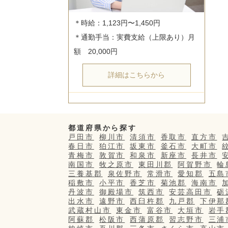
＊時給：1,123円〜1,450円

＊通勤手当：実費支給（上限あり）月
詳細はこちらから
都道府県から探す
戸田市
柳川市
清須市
香取市
直方市
春日市
狛江市
坂東市
釜石市
大町市
青梅市
敦賀市
和泉市
新座市
長井市
南国市
牧之原市
東田川郡
阿賀野市
輪
三養基郡
泉佐野市
常滑市
愛知郡
五島
稲敷市
小平市
香芝市
菊池郡
海南市
丹波市
御殿場市
筑西市
安芸高田市
砺
出水市
遠野市
西臼杵郡
九戸郡
下伊那
武蔵村山市
東金市
富谷市
大垣市
岩手
阿蘇郡
松阪市
西蒲原郡
習志野市
三浦