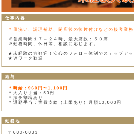
仕事内容
＊皿洗い、調理補助、閉店後の後片付けなどの接客業務
※営業時間１７～２４時、最大席数：５０席
※勤務時間、休日等、相談に応じます。
★未経験の方歓迎！安心のフォロー体制でステップアッ
★Ｗワーク歓迎
給与
＊時給：960円〜1,100円
＊大入り手当：50円
＊深夜割増あり
＊通勤手当：実費支給（上限あり）月額10,000円
勤務地
〒680-0833