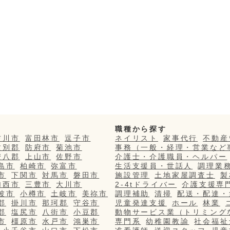
職種から探す
吉川市
富田林市
逗子市
ネイリスト
家事代行
不動産
紋別郡
防府市
菊池市
事務（一般・経理・営業など
安八郡
上山市
佐野市
介護士・介護職員・ヘルパー
島市
柏崎市
弥富市
生活支援員・世話人
調理業
市
下関市
対馬市
磐田市
施設管理
土地家屋調査士
製
加西市
三豊市
大川市
2-4tドライバー
介護支援専
波市
小樽市
土岐市
美祢市
調理補助
清掃
配送・配達・
郡
掛川市
那珂郡
守谷市
児童発達支援
ホール
林業
郡
塩尻市
八街市
小豆郡
動物サービス業（トリミング
市
橿原市
水戸市
鴻巣市
専門系
幼稚園教諭
社会福祉