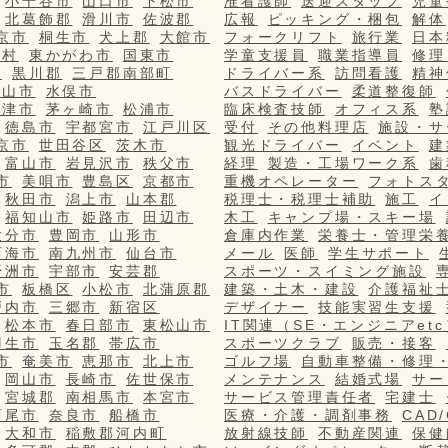
小千谷市
山口市
下松市
准看護師
送迎スタッフ
児童
北葛飾郡
滑川市
佐波郡
広報
ピッキング・梱包
解体
京市
桐生市
犬上郡
大館市
フォークリフト
旅行業
日本
栄村
東かがわ市
国東市
学童支援員
職業指導員
修理
市
黒川郡
三戸郡南部町
ドライバー系
訪問看護
精神
篠山市
水俣市
バスドライバー
柔道整復師
更津市
茅ヶ崎市
松浦市
臨床検査技師
オフィス系
塾
徳島市
宇都宮市
江戸川区
受付
その他料理店
施設・サ
京市
世田谷区
茨木市
観光ドライバー
イベント
建
富山市
岩見沢市
秩父市
経理
製造・工場ワーク系
歯
市
美唄市
豊島区
京都市
重機オペレーター
フォトス
秋田市
潟上市
山本郡
税理士・税理士補助
施工
イ
福知山市
姫路市
田辺市
木工
キャンプ場・スキー場
大分市
豊岡市
山形市
倉庫内作業
栄養士・管理栄
西海市
南九州市
仙台市
メール
医師
学生サポート
野洲市
宇部市
安芸郡
スポーツ・スイミング施設
市
板橋区
小松市
北蒲原郡
建築・土木・建設
介護福祉
戸内市
三郷市
新宿区
デザイナー
技能実習生支援
松本市
春日部市
東松山市
IT関連（SE・エンジニアetc
羽生市
玉名郡
帯広市
スポーツクラブ
販売・接客
市
奄美市
恵那市
北上市
ゴルフ場
自動車整備・修理
岡山市
長崎市
佐世保市
メンテナンス
結婚式場
サー
宮城郡
南相馬市
本宮市
サービス管理責任者
宅建士
西尾市
奈良市
船橋市
医療・介護・調剤事務
CAD
大和市
稲敷郡河内町
放射線技師
不動産関連
保健