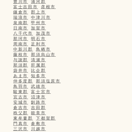
豊川市
浦河郡
富士吉田市
彦根市
鎌倉市
郡上市
瑞浪市
中津川市
泉南郡
甲州市
日南市
加賀市
八千代市
加茂市
那珂市
明石市
周南市
足利市
中新川郡
鳥栖市
藤枝市
那須烏山市
与謝郡
清瀬市
那須郡
肝属郡
袋井市
比企郡
あま市
知多市
仲多度郡
那須塩原市
鳥羽市
武雄市
駿東郡
富士宮市
宮古市
沼津市
安城市
釧路市
倉吉市
吉田郡
秩父郡
能美市
東牟婁郡
下都賀郡
門真市
倉敷市
三沢市
川越市