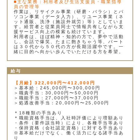
■主な業務：利用者及び生活支援員・職業指導
員の管理等
作業は、リサイクル事業（研磨・バラシ）とパ
ソコン事業（データ入力）、リユース事業（ネ
ット通販、洗浄（施設外就労）等）としていま
す。経営者と従業員同士で情報共有しながら支
援サービス向上の模索も続けています。
利用者は、ほぼ精神・知的の方で、夢中で活動
し、会話で爆笑、たまに飽きちゃう等、パート
は３０代から５０代の方が長期活躍中です。一
緒に目的へ向かい歩んでいただける方を希望。
給与
【月給】322,000円〜412,000円
＞基本給：245,000円〜300,000円
＞職責手当：30,000円〜50,000円
＞職能手当：27,000円〜37,000円
＞処遇改善手当：20,000円〜25,000円
＊18種類の手当あり
＊職能資格手当は、入社時評価により増額あり
・条件（要件該当時）により、各種手当等あり
・保持資格（会社認定資格）に対する手当あり
※基本給だけでなく、働く活力になる諸手当あ
り