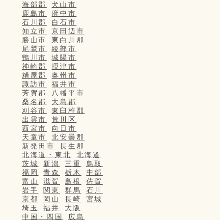
海部郡
犬山市
鹿島市
府中市
石川郡
白石市
知立市
京田辺市
勝山市
東白川郡
尾鷲市
綾部市
鴨川市
城陽市
神崎郡
摂津市
糟屋郡
奥州市
諏訪市
福井市
芳賀郡
八幡平市
桑名郡
大島郡
刈谷市
東臼杵郡
出雲市
荒川区
西宮市
向日市
天童市
北安曇郡
新発田市
長生郡
北海道・東北
北海道
茨城
新潟
三重
鳥取
福岡
青森
栃木
中部
富山
滋賀
島根
佐賀
岩手
関東
群馬
石川
京都
岡山
長崎
宮城
埼玉
福井
大阪
中国・四国
広島