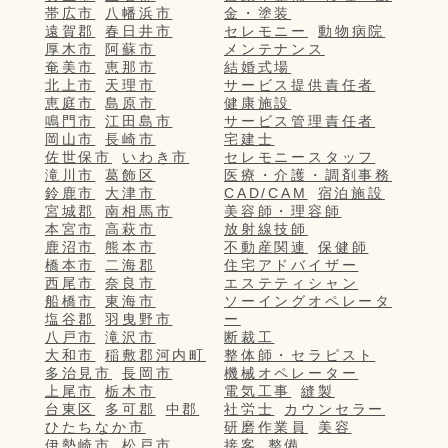
帯広市
八幡浜市
金・塗装
遠賀郡
春日井市
セレモニー
動物病院
厚木市
阿蘇市
メンテナンス
奄美市
恵那市
結婚式場
北上市
天理市
サービス提供責任者
恵庭市
島原市
健康施設
鳴門市
江田島市
サービス管理責任者
岡山市
長崎市
宅建士
佐世保市
いわき市
セレモニースタッフ
滝川市
葛飾区
医療・介護・調剤事務
鈴鹿市
大津市
CAD/CAM
宿泊施設
宮城郡
南相馬市
美容師・理容師
本宮市
高萩市
放射線技師
鹿沼市
熊本市
不動産関連
保健師
橋本市
二海郡
住宅アドバイザー
西尾市
奈良市
エステティシャン
船橋市
東海市
ソーイングオペレータ
塩谷郡
羽曳野市
ー
八戸市
滝沢市
断裁工
大和市
稲敷郡河内町
整体師・セラピスト
多治見市
長岡市
機械オペレーター
上尾市
栃木市
電気工事
縫製
台東区
多可郡
中郡
社労士
カウンセラー
ひたちなか市
研磨作業員
美容
伊勢崎市
松戸市
接客
整備