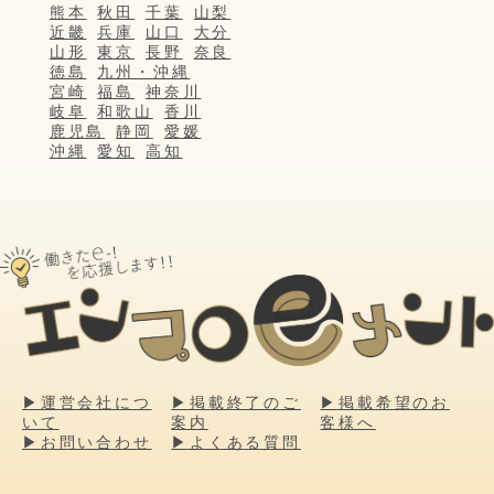
熊本
秋田
千葉
山梨
近畿
兵庫
山口
大分
山形
東京
長野
奈良
徳島
九州・沖縄
宮崎
福島
神奈川
岐阜
和歌山
香川
鹿児島
静岡
愛媛
沖縄
愛知
高知
▶運営会社につ
▶掲載終了のご
▶掲載希望のお
いて
案内
客様へ
▶お問い合わせ
▶よくある質問