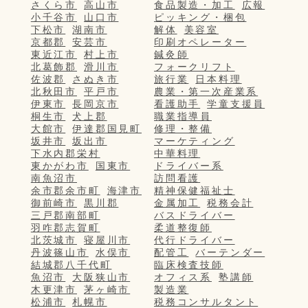
さくら市
高山市
食品製造・加工
広報
小千谷市
山口市
ピッキング・梱包
下松市
湖南市
解体
美容室
京都郡
安芸市
印刷オペレーター
東近江市
村上市
鍼灸師
北葛飾郡
滑川市
フォークリフト
佐波郡
さぬき市
旅行業
日本料理
北秋田市
平戸市
農業・第一次産業系
伊東市
長岡京市
看護助手
学童支援員
桐生市
犬上郡
職業指導員
大館市
伊達郡国見町
修理・整備
坂井市
坂出市
マーケティング
下水内郡栄村
中華料理
東かがわ市
国東市
ドライバー系
南魚沼市
訪問看護
余市郡余市町
海津市
精神保健福祉士
御前崎市
黒川郡
金属加工
税務会計
三戸郡南部町
バスドライバー
羽咋郡志賀町
柔道整復師
北茨城市
寝屋川市
代行ドライバー
丹波篠山市
水俣市
配管工
バーテンダー
結城郡八千代町
臨床検査技師
魚沼市
大阪狭山市
オフィス系
塾講師
木更津市
茅ヶ崎市
製造業
松浦市
札幌市
税務コンサルタント