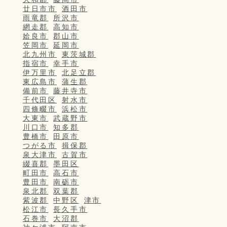
廿日市市
酒田市
雨竜郡
所沢市
網走郡
高知市
姶良市
郡山市
笠岡市
延岡市
北九州市
東茨城郡
指宿市
幸手市
伊万里市
北足立郡
東広島市
蒲生郡
備前市
藤井寺市
千代田区
射水市
四條畷市
浜松市
大東市
武蔵野市
川口市
知多郡
豊橋市
田原市
つがる市
揖保郡
泉大津市
古賀市
綴喜郡
墨田区
町田市
高石市
豊田市
南砺市
泉北郡
双葉郡
紫波郡
中野区
津市
松江市
長久手市
石巻市
大沼郡