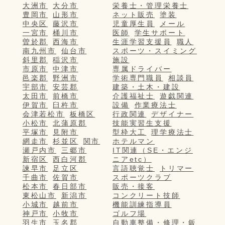
大洲市
大分市
栄養士・管理栄養士
豊岡市
山形市
ネット販売
塗装
中央区
藤沢市
児童厚生員
メール
一宮市
桶川市
医師
学生サポート
曽於郡
西海市
生涯学習支援員
職人
南九州市
仙台市
スポーツ・スイミング
斜里郡
稲沢市
施設
市原市
中津市
専属ドライバー
邑楽郡
野洲市
学術専門職員
相談員
宇部市
安芸郡
建築・土木・建設
太田市
前橋市
介護福祉士
遊戯関連
伊賀市
臼杵市
設備
作業療法士
会津若松市
板橋区
行政関連
デザイナー
小松市
北蒲原郡
技能実習生支援
平塚市
見附市
型枠大工
理学療法士
網走市
杉並区
関市
ホテルマン
瀬戸内市
三郷市
IT関連（SE・エンジ
新宿区
西白河郡
ニアetc）
諫早市
足立区
言語聴覚士
トリマー
千曲市
佐賀市
スポーツクラブ
松本市
春日部市
販売・接客
東松山市
新潟市
コンクリート技師
小城市
越前市
機能訓練指導員
神戸市
小牧市
ゴルフ場
羽生市
玉名郡
自動車整備・修理・鈑