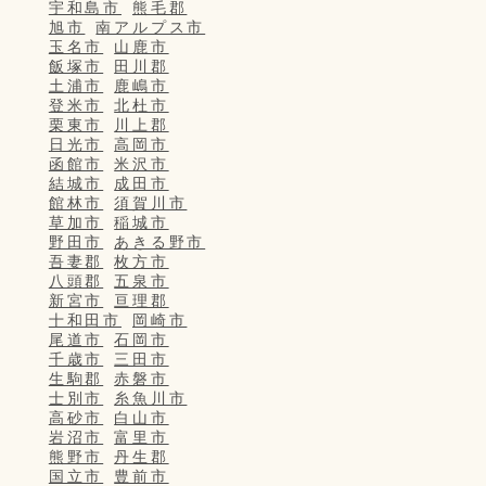
宇和島市
熊毛郡
旭市
南アルプス市
玉名市
山鹿市
飯塚市
田川郡
土浦市
鹿嶋市
登米市
北杜市
栗東市
川上郡
日光市
高岡市
函館市
米沢市
結城市
成田市
館林市
須賀川市
草加市
稲城市
野田市
あきる野市
吾妻郡
枚方市
八頭郡
五泉市
新宮市
亘理郡
十和田市
岡崎市
尾道市
石岡市
千歳市
三田市
生駒郡
赤磐市
士別市
糸魚川市
高砂市
白山市
岩沼市
富里市
熊野市
丹生郡
国立市
豊前市