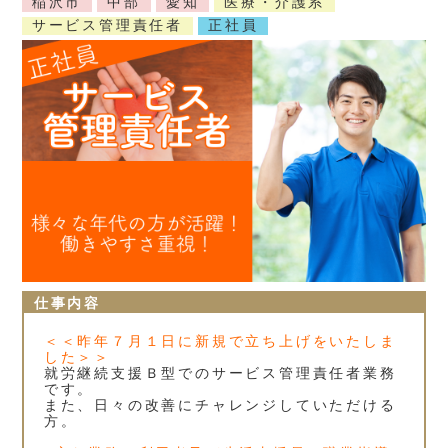
稲沢市
中部
愛知
医療・介護系
サービス管理責任者
正社員
仕事内容
＜＜昨年７月１日に新規で立ち上げをいたしま
した＞＞
就労継続支援Ｂ型でのサービス管理責任者業務
です。
また、日々の改善にチャレンジしていただける
方。