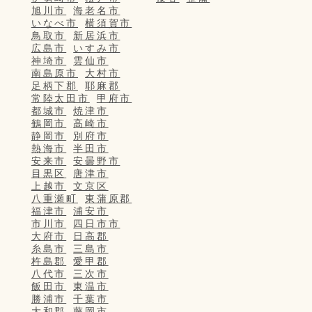
旭川市
海老名市
いなべ市
横須賀市
鳥取市
新居浜市
広島市
いすみ市
神埼市
雲仙市
南島原市
大村市
足柄下郡
耶麻郡
常陸太田市
甲府市
都城市
焼津市
鶴岡市
高崎市
静岡市
別府市
熱海市
半田市
安来市
安曇野市
目黒区
唐津市
上越市
文京区
八重瀬町
東蒲原郡
福津市
浦安市
市川市
四日市市
大府市
日高郡
糸島市
三島市
杵島郡
愛甲郡
八代市
三次市
飯田市
東温市
勝浦市
千葉市
大和郡
藤岡市