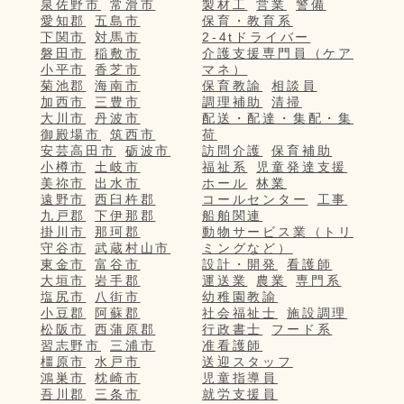
泉佐野市
常滑市
製材工
営業
警備
愛知郡
五島市
保育・教育系
下関市
対馬市
2-4tドライバー
磐田市
稲敷市
介護支援専門員（ケア
小平市
香芝市
マネ）
菊池郡
海南市
保育教諭
相談員
加西市
三豊市
調理補助
清掃
大川市
丹波市
配送・配達・集配・集
御殿場市
筑西市
荷
安芸高田市
砺波市
訪問介護
保育補助
小樽市
土岐市
福祉系
児童発達支援
美祢市
出水市
ホール
林業
遠野市
西臼杵郡
コールセンター
工事
九戸郡
下伊那郡
船舶関連
掛川市
那珂郡
動物サービス業（トリ
守谷市
武蔵村山市
ミングなど）
東金市
富谷市
設計・開発
看護師
大垣市
岩手郡
運送業
農業
専門系
塩尻市
八街市
幼稚園教諭
小豆郡
阿蘇郡
社会福祉士
施設調理
松阪市
西蒲原郡
行政書士
フード系
習志野市
三浦市
准看護師
橿原市
水戸市
送迎スタッフ
鴻巣市
枕崎市
児童指導員
吾川郡
三条市
就労支援員