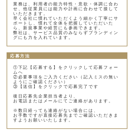
業務は、利用者の能力特性・意欲・体調に合わ
せ、他従業員には能力や計画に合わせて接して
いただきます。
早く会社に慣れていただくよう細かく丁寧にサ
ポートし、慣れて全体を把握していただいた
ら、新規事業や経営にも参画できます。
弊社は、サービス品質のみならずブランディン
グにも力を入れています。
応募方法
①下記【応募する】をクリックして応募フォー
ムへ
②必要事項をご入力ください（記入ミスの無い
ようにご確認ください）
③【送信】をクリックで応募完了です
後日応募先企業担当者より、
お電話またはメールにてご連絡があります。
※数日経っても連絡がない場合には、
お手数ですが直接応募先までご確認いただきま
すようお願いいたします。