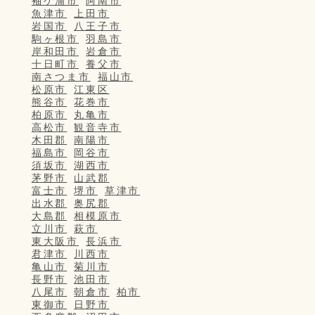
袖ケ浦市
阿南市
魚津市
上田市
岩国市
八王子市
駒ヶ根市
羽島市
岸和田市
岩倉市
十日町市
養父市
南さつま市
福山市
松原市
江東区
熊谷市
花巻市
柏原市
丸亀市
高松市
観音寺市
木田郡
南陽市
福島市
岡谷市
須坂市
湖西市
茅野市
山武郡
富士市
堺市
草津市
出水郡
奥尻郡
大島郡
相模原市
立川市
萩市
東大阪市
長浜市
君津市
川西市
亀山市
菊川市
長野市
池田市
八尾市
朝倉市
柏市
東御市
日野市