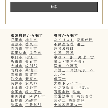
都道府県から探す
職種から探す
戸田市
柳川市
ネイリスト
家事代行
清須市
香取市
不動産管理
組立
直方市
吉川市
超音波技師
富田林市
逗子市
先導・誘導
春日市
狛江市
事務（一般・経理・営
坂東市
釜石市
業など事務全般）
大町市
紋別郡
医療・介護系
防府市
菊池市
介護士・介護職員・ヘ
青梅市
敦賀市
ルパー
和泉市
新座市
保育士
長井市
安八郡
大型ドライバー
上山市
佐野市
生活支援員・世話人
南国市
牧之原市
調理業務
酪農
東田川郡
阿賀野市
交通誘導員
商品管理
輪島市
柏崎市
通信工
施設管理
弥富市
三養基郡
土地家屋調査士