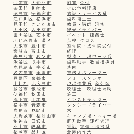
弘前市
大船渡市
司書
受付
柴田郡
川崎市
その他料理店
徳島市
宇都宮市
施設・サービス系
江戸川区
横浜市
歯科衛生士
児玉郡
さいたま市
教員・講師
溶接
大田区
西東京市
観光ドライバー
世田谷区
茨木市
イベント
建築士
ふじみ野市
港区
点検
クロス
大阪市
豊中市
整骨院・接骨院受付
宮崎市
富山市
経理
岩見沢市
秩父市
製造・工場ワーク系
渋谷区
取手市
歯科助手
教習指導員
鹿児島市
宇治市
造園
名古屋市
美唄市
重機オペレーター
豊島区
京都市
フォトスタジオ
上川郡
北広島市
現場作業系
薬剤師
越谷市
飯能市
税理士・税理士補助
伊都郡
秋田市
施工
潟上市
山本郡
インストラクター
横手市
青森市
タクシードライバー
鹿角市
尼崎市
木工
大野城市
福知山市
キャンプ場・スキー場
姫路市
田辺市
調剤助手
運行管理
小山市
岐阜市
電話
警備・清掃系
福岡市
品川区
倉庫内作業