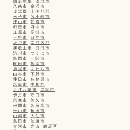
西多摩郡
沼田市
久慈市
金沢市
児湯郡
上伊那郡
米子市
苫小牧市
津山市
朝霞市
都留市
府中市
庄原市
高槻市
玉野市
日立市
坂戸市
南河内郡
和歌山市
日田市
渋川市
つくば市
亀岡市
一関市
吹田市
阪南市
鹿屋市
あわら市
由布市
下野市
蓮田市
各務原市
塩竈市
中川郡
近江八幡市
盛岡市
伊丹市
守口市
宗像市
佐久市
串間市
久留米市
松山市
角田市
山梨市
大仙市
島田市
佐渡市
古河市
光市
練馬区