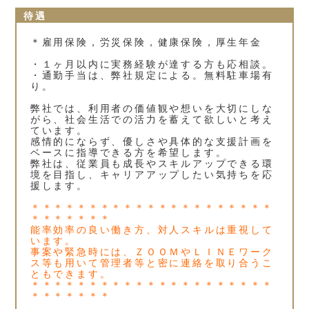
待遇
＊雇用保険，労災保険，健康保険，厚生年金
・１ヶ月以内に実務経験が達する方も応相談。
・通勤手当は、弊社規定による。無料駐車場有
り。
弊社では、利用者の価値観や想いを大切にしな
がら、社会生活での活力を蓄えて欲しいと考え
ています。
感情的にならず、優しさや具体的な支援計画を
ベースに指導できる方を希望します。
弊社は、従業員も成長やスキルアップできる環
境を目指し、キャリアアップしたい気持ちを応
援します。
＊＊＊＊＊＊＊＊＊＊＊＊＊＊＊＊＊＊＊＊＊
＊＊＊＊＊＊＊
能率効率の良い働き方、対人スキルは重視して
います。
事案や緊急時には、ＺＯＯＭやＬＩＮＥワーク
ス等も用いて管理者等と密に連絡を取り合うこ
ともできます。
＊＊＊＊＊＊＊＊＊＊＊＊＊＊＊＊＊＊＊＊＊
＊＊＊＊＊＊＊