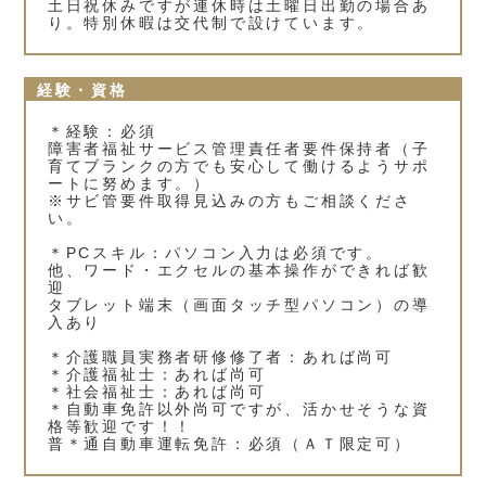
土日祝休みですが連休時は土曜日出勤の場合あ
り。特別休暇は交代制で設けています。
経験・資格
＊経験：必須
障害者福祉サービス管理責任者要件保持者（子
育てブランクの方でも安心して働けるようサポ
ートに努めます。）
※サビ管要件取得見込みの方もご相談くださ
い。
＊PCスキル：パソコン入力は必須です。
他、ワード・エクセルの基本操作ができれば歓
迎
タブレット端末（画面タッチ型パソコン）の導
入あり
＊介護職員実務者研修修了者：あれば尚可
＊介護福祉士：あれば尚可
＊社会福祉士：あれば尚可
＊自動車免許以外尚可ですが、活かせそうな資
格等歓迎です！！
普＊通自動車運転免許：必須（ＡＴ限定可）