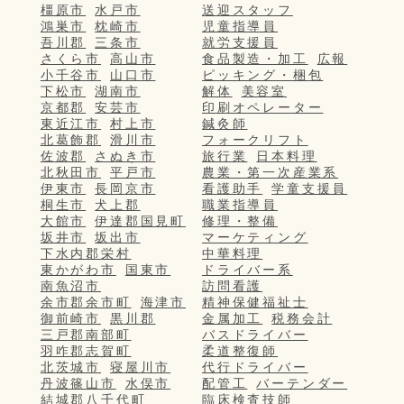
橿原市
水戸市
送迎スタッフ
鴻巣市
枕崎市
児童指導員
吾川郡
三条市
就労支援員
さくら市
高山市
食品製造・加工
広報
小千谷市
山口市
ピッキング・梱包
下松市
湖南市
解体
美容室
京都郡
安芸市
印刷オペレーター
東近江市
村上市
鍼灸師
北葛飾郡
滑川市
フォークリフト
佐波郡
さぬき市
旅行業
日本料理
北秋田市
平戸市
農業・第一次産業系
伊東市
長岡京市
看護助手
学童支援員
桐生市
犬上郡
職業指導員
大館市
伊達郡国見町
修理・整備
坂井市
坂出市
マーケティング
下水内郡栄村
中華料理
東かがわ市
国東市
ドライバー系
南魚沼市
訪問看護
余市郡余市町
海津市
精神保健福祉士
御前崎市
黒川郡
金属加工
税務会計
三戸郡南部町
バスドライバー
羽咋郡志賀町
柔道整復師
北茨城市
寝屋川市
代行ドライバー
丹波篠山市
水俣市
配管工
バーテンダー
結城郡八千代町
臨床検査技師