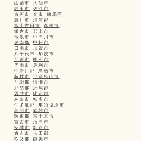
山梨市
大仙市
島田市
佐渡市
古河市
光市
練馬区
豊川市
浦河郡
富士吉田市
彦根市
鎌倉市
郡上市
瑞浪市
中津川市
泉南郡
甲州市
日南市
加賀市
八千代市
加茂市
那珂市
明石市
周南市
足利市
中新川郡
鳥栖市
藤枝市
那須烏山市
与謝郡
清瀬市
那須郡
肝属郡
袋井市
比企郡
あま市
知多市
仲多度郡
那須塩原市
鳥羽市
武雄市
駿東郡
富士宮市
宮古市
沼津市
安城市
釧路市
倉吉市
吉田郡
秩父郡
能美市