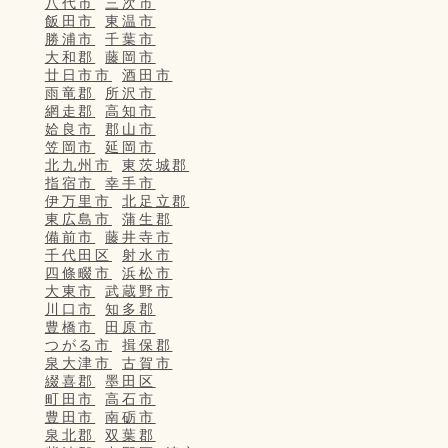
八代市
三次市
飯田市
東温市
勝浦市
千葉市
大和郡
藤岡市
廿日市市
酒田市
雨竜郡
所沢市
網走郡
高知市
姶良市
郡山市
笠岡市
延岡市
北九州市
東茨城郡
指宿市
幸手市
伊万里市
北足立郡
東広島市
蒲生郡
備前市
藤井寺市
千代田区
射水市
四條畷市
浜松市
大東市
武蔵野市
川口市
知多郡
豊橋市
田原市
つがる市
揖保郡
泉大津市
古賀市
綴喜郡
墨田区
町田市
高石市
豊田市
南砺市
泉北郡
双葉郡