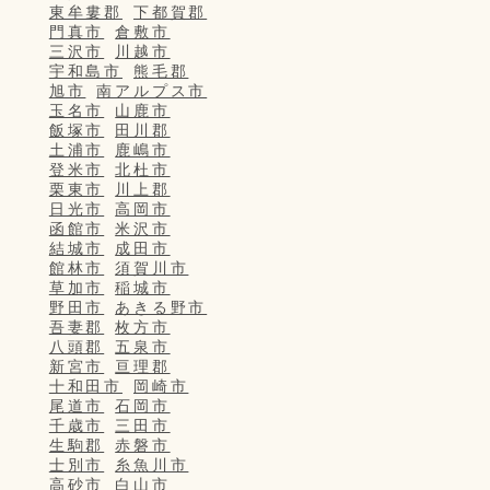
東牟婁郡
下都賀郡
門真市
倉敷市
三沢市
川越市
宇和島市
熊毛郡
旭市
南アルプス市
玉名市
山鹿市
飯塚市
田川郡
土浦市
鹿嶋市
登米市
北杜市
栗東市
川上郡
日光市
高岡市
函館市
米沢市
結城市
成田市
館林市
須賀川市
草加市
稲城市
野田市
あきる野市
吾妻郡
枚方市
八頭郡
五泉市
新宮市
亘理郡
十和田市
岡崎市
尾道市
石岡市
千歳市
三田市
生駒郡
赤磐市
士別市
糸魚川市
高砂市
白山市