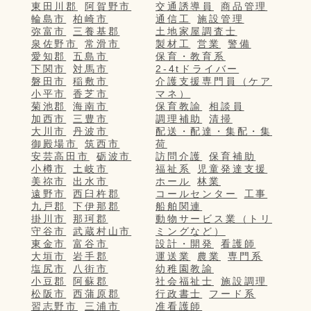
東田川郡
阿賀野市
交通誘導員
商品管理
輪島市
柏崎市
通信工
施設管理
弥富市
三養基郡
土地家屋調査士
泉佐野市
常滑市
製材工
営業
警備
愛知郡
五島市
保育・教育系
下関市
対馬市
2-4tドライバー
磐田市
稲敷市
介護支援専門員（ケア
小平市
香芝市
マネ）
菊池郡
海南市
保育教諭
相談員
加西市
三豊市
調理補助
清掃
大川市
丹波市
配送・配達・集配・集
御殿場市
筑西市
荷
安芸高田市
砺波市
訪問介護
保育補助
小樽市
土岐市
福祉系
児童発達支援
美祢市
出水市
ホール
林業
遠野市
西臼杵郡
コールセンター
工事
九戸郡
下伊那郡
船舶関連
掛川市
那珂郡
動物サービス業（トリ
守谷市
武蔵村山市
ミングなど）
東金市
富谷市
設計・開発
看護師
大垣市
岩手郡
運送業
農業
専門系
塩尻市
八街市
幼稚園教諭
小豆郡
阿蘇郡
社会福祉士
施設調理
松阪市
西蒲原郡
行政書士
フード系
習志野市
三浦市
准看護師