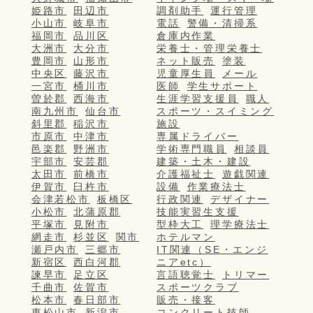
姫路市
田辺市
調剤助手
運行管理
小山市
岐阜市
電話
警備・清掃系
福岡市
品川区
倉庫内作業
大洲市
大分市
栄養士・管理栄養士
豊岡市
山形市
ネット販売
塗装
中央区
藤沢市
児童厚生員
メール
一宮市
桶川市
医師
学生サポート
曽於郡
西海市
生涯学習支援員
職人
南九州市
仙台市
スポーツ・スイミング
斜里郡
稲沢市
施設
市原市
中津市
専属ドライバー
邑楽郡
野洲市
学術専門職員
相談員
宇部市
安芸郡
建築・土木・建設
太田市
前橋市
介護福祉士
遊戯関連
伊賀市
臼杵市
設備
作業療法士
会津若松市
板橋区
行政関連
デザイナー
小松市
北蒲原郡
技能実習生支援
平塚市
見附市
型枠大工
理学療法士
網走市
杉並区
関市
ホテルマン
瀬戸内市
三郷市
IT関連（SE・エンジ
新宿区
西白河郡
ニアetc）
諫早市
足立区
言語聴覚士
トリマー
千曲市
佐賀市
スポーツクラブ
松本市
春日部市
販売・接客
東松山市
新潟市
コンクリート技師