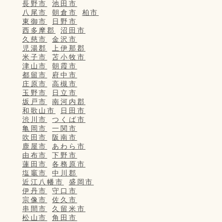
長野市
池田市
八尾市
朝倉市
柏市
東御市
日野市
西多摩郡
沼田市
久慈市
金沢市
児湯郡
上伊那郡
米子市
苫小牧市
津山市
朝霞市
都留市
府中市
庄原市
高槻市
玉野市
日立市
坂戸市
南河内郡
和歌山市
日田市
渋川市
つくば市
亀岡市
一関市
吹田市
阪南市
鹿屋市
あわら市
由布市
下野市
蓮田市
各務原市
塩竈市
中川郡
近江八幡市
盛岡市
伊丹市
守口市
宗像市
佐久市
串間市
久留米市
松山市
角田市