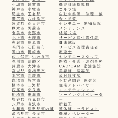
小城市
越前市
機能訓練指導員
神戸市
小牧市
ゴルフ場
羽生市
玉名郡
自動車整備・修理・鈑
帯広市
八幡浜市
金・塗装
遠賀郡
春日井市
セレモニー
動物病院
厚木市
阿蘇市
メンテナンス
奄美市
恵那市
結婚式場
北上市
天理市
サービス提供責任者
恵庭市
島原市
健康施設
鳴門市
江田島市
サービス管理責任者
岡山市
長崎市
宅建士
佐世保市
いわき市
セレモニースタッフ
滝川市
葛飾区
医療・介護・調剤事務
鈴鹿市
大津市
CAD/CAM
宿泊施設
宮城郡
南相馬市
美容師・理容師
本宮市
高萩市
放射線技師
鹿沼市
熊本市
不動産関連
保健師
橋本市
二海郡
住宅アドバイザー
西尾市
奈良市
エステティシャン
船橋市
東海市
ソーイングオペレータ
塩谷郡
羽曳野市
ー
八戸市
滝沢市
断裁工
大和市
稲敷郡河内町
整体師・セラピスト
多治見市
長岡市
機械オペレーター