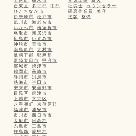
上尾市
栃木市
電気工事
縫製
台東区
多可郡
中郡
社労士
カウンセラー
ひたちなか市
研磨作業員
美容
伊勢崎市
松戸市
接客
整備
旭川市
海老名市
いなべ市
横須賀市
鳥取市
新居浜市
広島市
いすみ市
神埼市
雲仙市
南島原市
大村市
足柄下郡
耶麻郡
常陸太田市
甲府市
都城市
焼津市
鶴岡市
高崎市
静岡市
別府市
熱海市
半田市
安来市
安曇野市
目黒区
唐津市
上越市
文京区
八重瀬町
東蒲原郡
福津市
浦安市
市川市
四日市市
大府市
日高郡
糸島市
三島市
杵島郡
愛甲郡