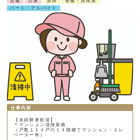
近畿
兵庫
清掃
警備・清掃系
パート・アルバイト
仕事内容
【未経験者歓迎】
＊マンション清掃業務
（戸数１１４戸の１４階建てマンション・エレ
ベーター有）