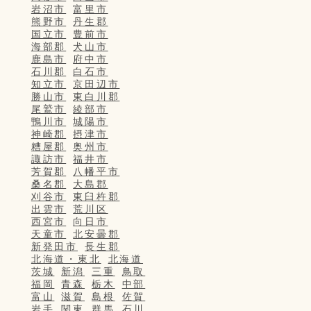
岩沼市
富里市
熊野市
丹生郡
国立市
豊前市
海部郡
犬山市
鹿島市
府中市
石川郡
白石市
知立市
京田辺市
勝山市
東白川郡
尾鷲市
綾部市
鴨川市
城陽市
神崎郡
摂津市
糟屋郡
奥州市
諏訪市
福井市
芳賀郡
八幡平市
桑名郡
大島郡
刈谷市
東臼杵郡
出雲市
荒川区
西宮市
向日市
天童市
北安曇郡
新発田市
長生郡
北海道・東北
北海道
茨城
新潟
三重
鳥取
福岡
青森
栃木
中部
富山
滋賀
島根
佐賀
岩手
関東
群馬
石川