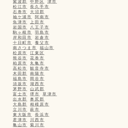
紫波郡
中野区
津市
松江市
長久手市
石巻市
大沼郡
袖ケ浦市
阿南市
魚津市
上田市
岩国市
八王子市
駒ヶ根市
羽島市
岸和田市
岩倉市
十日町市
養父市
南さつま市
福山市
松原市
江東区
熊谷市
花巻市
柏原市
丸亀市
高松市
観音寺市
木田郡
南陽市
福島市
岡谷市
須坂市
湖西市
茅野市
山武郡
富士市
堺市
草津市
出水郡
奥尻郡
大島郡
相模原市
立川市
萩市
東大阪市
長浜市
君津市
川西市
亀山市
菊川市