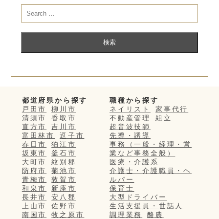
都道府県から探す
職種から探す
戸田市
柳川市
ネイリスト
家事代行
清須市
香取市
不動産管理
組立
直方市
吉川市
超音波技師
富田林市
逗子市
先導・誘導
春日市
狛江市
事務（一般・経理・営
坂東市
釜石市
業など事務全般）
大町市
紋別郡
医療・介護系
防府市
菊池市
介護士・介護職員・ヘ
青梅市
敦賀市
ルパー
和泉市
新座市
保育士
長井市
安八郡
大型ドライバー
上山市
佐野市
生活支援員・世話人
南国市
牧之原市
調理業務
酪農