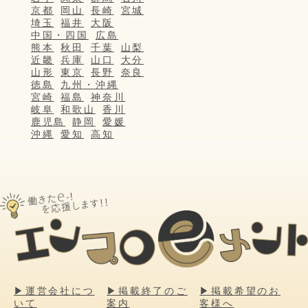
京都
岡山
長崎
宮城
埼玉
福井
大阪
中国・四国
広島
熊本
秋田
千葉
山梨
近畿
兵庫
山口
大分
山形
東京
長野
奈良
徳島
九州・沖縄
宮崎
福島
神奈川
岐阜
和歌山
香川
鹿児島
静岡
愛媛
沖縄
愛知
高知
▶運営会社につ
▶掲載終了のご
▶掲載希望のお
いて
案内
客様へ