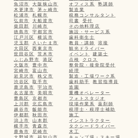
魚沼市
大阪狭山市
オフィス系
塾講師
木更津市
茅ヶ崎市
製造業
松浦市
札幌市
税務コンサルタント
弘前市
大船渡市
司書
受付
柴田郡
川崎市
その他料理店
徳島市
宇都宮市
施設・サービス系
江戸川区
横浜市
歯科衛生士
児玉郡
さいたま市
教員・講師
溶接
大田区
西東京市
観光ドライバー
世田谷区
茨木市
イベント
建築士
ふじみ野市
港区
点検
クロス
大阪市
豊中市
整骨院・接骨院受付
宮崎市
富山市
経理
岩見沢市
秩父市
製造・工場ワーク系
渋谷区
取手市
歯科助手
教習指導員
鹿児島市
宇治市
造園
名古屋市
美唄市
重機オペレーター
豊島区
京都市
フォトスタジオ
上川郡
北広島市
現場作業系
薬剤師
越谷市
飯能市
税理士・税理士補助
伊都郡
秋田市
施工
潟上市
山本郡
インストラクター
横手市
青森市
タクシードライバー
鹿角市
尼崎市
木工
大野城市
福知山市
キャンプ場・スキー場