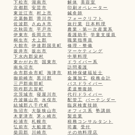
下松市
湖南市
解体
美容室
京都郡
安芸市
印刷オペレーター
東近江市
村上市
鍼灸師
北葛飾郡
滑川市
フォークリフト
佐波郡
さぬき市
旅行業
日本料理
北秋田市
平戸市
農業・第一次産業系
伊東市
長岡京市
看護助手
学童支援員
桐生市
犬上郡
職業指導員
大館市
伊達郡国見町
修理・整備
坂井市
坂出市
マーケティング
下水内郡栄村
中華料理
東かがわ市
国東市
ドライバー系
南魚沼市
訪問看護
余市郡余市町
海津市
精神保健福祉士
御前崎市
黒川郡
金属加工
税務会計
三戸郡南部町
バスドライバー
羽咋郡志賀町
柔道整復師
北茨城市
寝屋川市
代行ドライバー
丹波篠山市
水俣市
配管工
バーテンダー
結城郡八千代町
臨床検査技師
魚沼市
大阪狭山市
オフィス系
塾講師
木更津市
茅ヶ崎市
製造業
松浦市
札幌市
税務コンサルタント
弘前市
大船渡市
司書
受付
柴田郡
川崎市
その他料理店