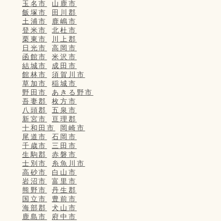
玉名市
山鹿市
飯塚市
田川郡
土浦市
鹿嶋市
登米市
北杜市
栗東市
川上郡
日光市
高岡市
函館市
米沢市
結城市
成田市
館林市
須賀川市
草加市
稲城市
野田市
あきる野市
吾妻郡
枚方市
八頭郡
五泉市
新宮市
亘理郡
十和田市
岡崎市
尾道市
石岡市
千歳市
三田市
生駒郡
赤磐市
士別市
糸魚川市
高砂市
白山市
岩沼市
富里市
熊野市
丹生郡
国立市
豊前市
海部郡
犬山市
鹿島市
府中市