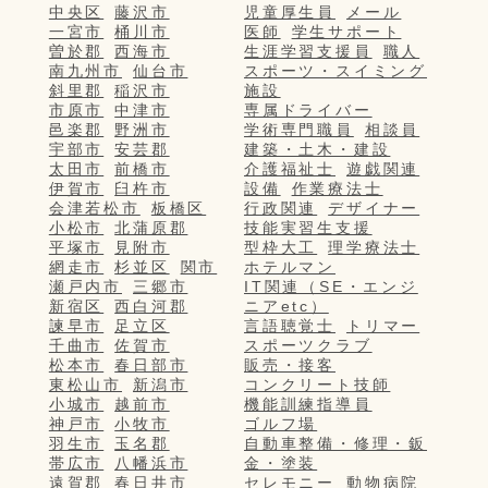
中央区
藤沢市
児童厚生員
メール
一宮市
桶川市
医師
学生サポート
曽於郡
西海市
生涯学習支援員
職人
南九州市
仙台市
スポーツ・スイミング
斜里郡
稲沢市
施設
市原市
中津市
専属ドライバー
邑楽郡
野洲市
学術専門職員
相談員
宇部市
安芸郡
建築・土木・建設
太田市
前橋市
介護福祉士
遊戯関連
伊賀市
臼杵市
設備
作業療法士
会津若松市
板橋区
行政関連
デザイナー
小松市
北蒲原郡
技能実習生支援
平塚市
見附市
型枠大工
理学療法士
網走市
杉並区
関市
ホテルマン
瀬戸内市
三郷市
IT関連（SE・エンジ
新宿区
西白河郡
ニアetc）
諫早市
足立区
言語聴覚士
トリマー
千曲市
佐賀市
スポーツクラブ
松本市
春日部市
販売・接客
東松山市
新潟市
コンクリート技師
小城市
越前市
機能訓練指導員
神戸市
小牧市
ゴルフ場
羽生市
玉名郡
自動車整備・修理・鈑
帯広市
八幡浜市
金・塗装
遠賀郡
春日井市
セレモニー
動物病院