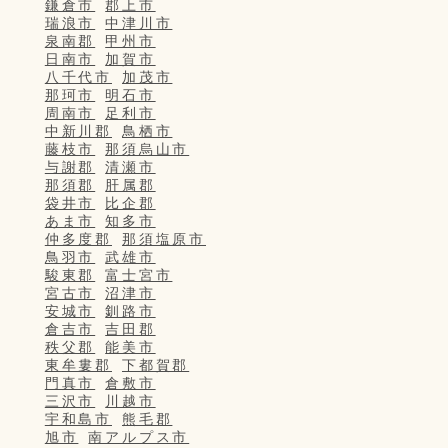
鎌倉市
郡上市
瑞浪市
中津川市
泉南郡
甲州市
日南市
加賀市
八千代市
加茂市
那珂市
明石市
周南市
足利市
中新川郡
鳥栖市
藤枝市
那須烏山市
与謝郡
清瀬市
那須郡
肝属郡
袋井市
比企郡
あま市
知多市
仲多度郡
那須塩原市
鳥羽市
武雄市
駿東郡
富士宮市
宮古市
沼津市
安城市
釧路市
倉吉市
吉田郡
秩父郡
能美市
東牟婁郡
下都賀郡
門真市
倉敷市
三沢市
川越市
宇和島市
熊毛郡
旭市
南アルプス市