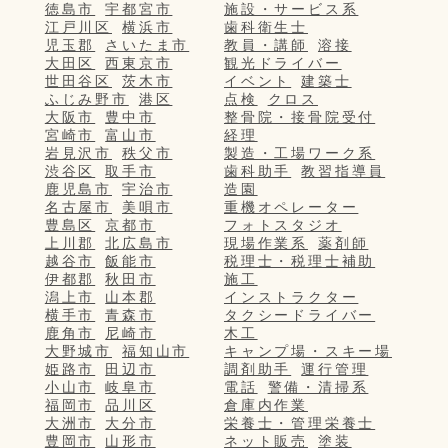
徳島市
宇都宮市
施設・サービス系
江戸川区
横浜市
歯科衛生士
児玉郡
さいたま市
教員・講師
溶接
大田区
西東京市
観光ドライバー
世田谷区
茨木市
イベント
建築士
ふじみ野市
港区
点検
クロス
大阪市
豊中市
整骨院・接骨院受付
宮崎市
富山市
経理
岩見沢市
秩父市
製造・工場ワーク系
渋谷区
取手市
歯科助手
教習指導員
鹿児島市
宇治市
造園
名古屋市
美唄市
重機オペレーター
豊島区
京都市
フォトスタジオ
上川郡
北広島市
現場作業系
薬剤師
越谷市
飯能市
税理士・税理士補助
伊都郡
秋田市
施工
潟上市
山本郡
インストラクター
横手市
青森市
タクシードライバー
鹿角市
尼崎市
木工
大野城市
福知山市
キャンプ場・スキー場
姫路市
田辺市
調剤助手
運行管理
小山市
岐阜市
電話
警備・清掃系
福岡市
品川区
倉庫内作業
大洲市
大分市
栄養士・管理栄養士
豊岡市
山形市
ネット販売
塗装