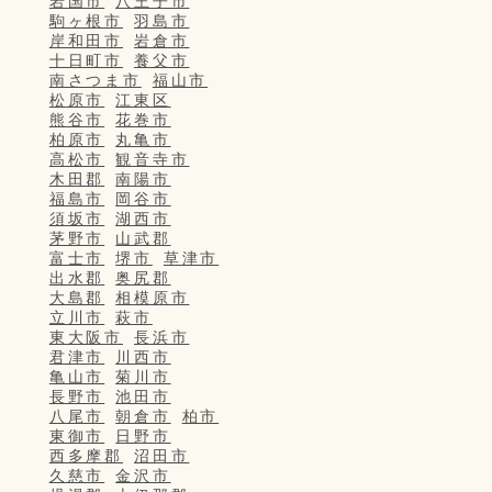
岩国市
八王子市
駒ヶ根市
羽島市
岸和田市
岩倉市
十日町市
養父市
南さつま市
福山市
松原市
江東区
熊谷市
花巻市
柏原市
丸亀市
高松市
観音寺市
木田郡
南陽市
福島市
岡谷市
須坂市
湖西市
茅野市
山武郡
富士市
堺市
草津市
出水郡
奥尻郡
大島郡
相模原市
立川市
萩市
東大阪市
長浜市
君津市
川西市
亀山市
菊川市
長野市
池田市
八尾市
朝倉市
柏市
東御市
日野市
西多摩郡
沼田市
久慈市
金沢市