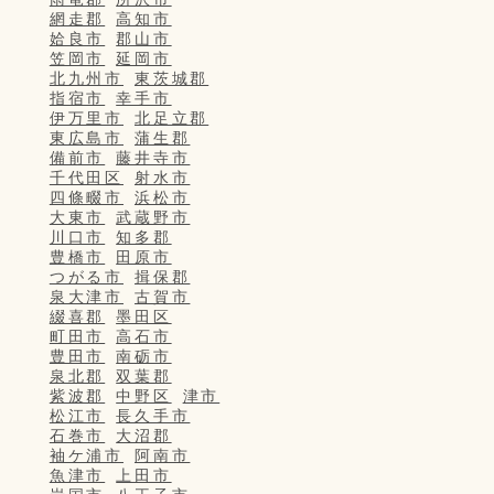
網走郡
高知市
姶良市
郡山市
笠岡市
延岡市
北九州市
東茨城郡
指宿市
幸手市
伊万里市
北足立郡
東広島市
蒲生郡
備前市
藤井寺市
千代田区
射水市
四條畷市
浜松市
大東市
武蔵野市
川口市
知多郡
豊橋市
田原市
つがる市
揖保郡
泉大津市
古賀市
綴喜郡
墨田区
町田市
高石市
豊田市
南砺市
泉北郡
双葉郡
紫波郡
中野区
津市
松江市
長久手市
石巻市
大沼郡
袖ケ浦市
阿南市
魚津市
上田市