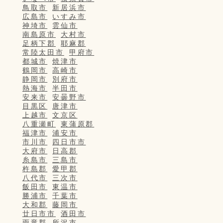
鳥取市
新居浜市
広島市
いすみ市
神埼市
雲仙市
南島原市
大村市
足柄下郡
耶麻郡
常陸太田市
甲府市
都城市
焼津市
鶴岡市
高崎市
静岡市
別府市
熱海市
半田市
安来市
安曇野市
目黒区
唐津市
上越市
文京区
八重瀬町
東蒲原郡
福津市
浦安市
市川市
四日市市
大府市
日高郡
糸島市
三島市
杵島郡
愛甲郡
八代市
三次市
飯田市
東温市
勝浦市
千葉市
大和郡
藤岡市
廿日市市
酒田市
雨竜郡
所沢市