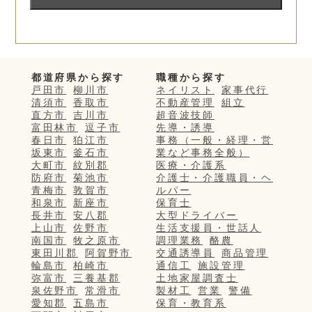
都道府県から探す
職種から探す
戸田市
柳川市
ネイリスト
家事代行
清須市
香取市
不動産管理
組立
直方市
吉川市
超音波技師
富田林市
逗子市
先導・誘導
春日市
狛江市
事務（一般・経理・営
坂東市
釜石市
業など事務全般）
大町市
紋別郡
医療・介護系
防府市
菊池市
介護士・介護職員・ヘ
青梅市
敦賀市
ルパー
和泉市
新座市
保育士
長井市
安八郡
大型ドライバー
上山市
佐野市
生活支援員・世話人
南国市
牧之原市
調理業務
酪農
東田川郡
阿賀野市
交通誘導員
商品管理
輪島市
柏崎市
通信工
施設管理
弥富市
三養基郡
土地家屋調査士
泉佐野市
常滑市
製材工
営業
警備
愛知郡
五島市
保育・教育系