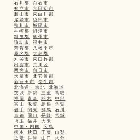
石川郡
白石市
知立市
京田辺市
勝山市
東白川郡
尾鷲市
綾部市
鴨川市
城陽市
神崎郡
摂津市
糟屋郡
奥州市
諏訪市
福井市
芳賀郡
八幡平市
桑名郡
大島郡
刈谷市
東臼杵郡
出雲市
荒川区
西宮市
向日市
天童市
北安曇郡
新発田市
長生郡
北海道・東北
北海道
茨城
新潟
三重
鳥取
福岡
青森
栃木
中部
富山
滋賀
島根
佐賀
岩手
関東
群馬
石川
京都
岡山
長崎
宮城
埼玉
福井
大阪
中国・四国
広島
熊本
秋田
千葉
山梨
近畿
兵庫
山口
大分