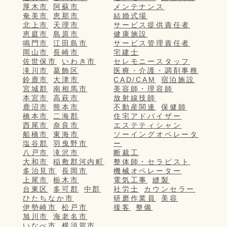
厚木市
阿蘇市
メンテナンス
奄美市
恵那市
結婚式場
北上市
天理市
サービス提供責任者
恵庭市
島原市
健康施設
鳴門市
江田島市
サービス管理責任者
岡山市
長崎市
宅建士
佐世保市
いわき市
セレモニースタッフ
滝川市
葛飾区
医療・介護・調剤事務
鈴鹿市
大津市
CAD/CAM
宿泊施設
宮城郡
南相馬市
美容師・理容師
本宮市
高萩市
放射線技師
鹿沼市
熊本市
不動産関連
保健師
橋本市
二海郡
住宅アドバイザー
西尾市
奈良市
エステティシャン
船橋市
東海市
ソーイングオペレータ
塩谷郡
羽曳野市
ー
八戸市
滝沢市
断裁工
大和市
稲敷郡河内町
整体師・セラピスト
多治見市
長岡市
機械オペレーター
上尾市
栃木市
電気工事
縫製
台東区
多可郡
中郡
社労士
カウンセラー
ひたちなか市
研磨作業員
美容
伊勢崎市
松戸市
接客
整備
旭川市
海老名市
いなべ市
横須賀市