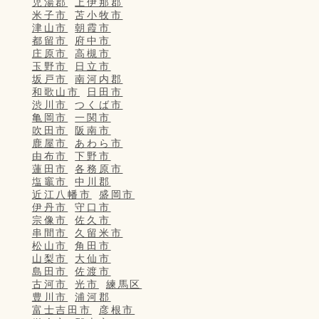
児湯郡
上伊那郡
米子市
苫小牧市
津山市
朝霞市
都留市
府中市
庄原市
高槻市
玉野市
日立市
坂戸市
南河内郡
和歌山市
日田市
渋川市
つくば市
亀岡市
一関市
吹田市
阪南市
鹿屋市
あわら市
由布市
下野市
蓮田市
各務原市
塩竈市
中川郡
近江八幡市
盛岡市
伊丹市
守口市
宗像市
佐久市
串間市
久留米市
松山市
角田市
山梨市
大仙市
島田市
佐渡市
古河市
光市
練馬区
豊川市
浦河郡
富士吉田市
彦根市