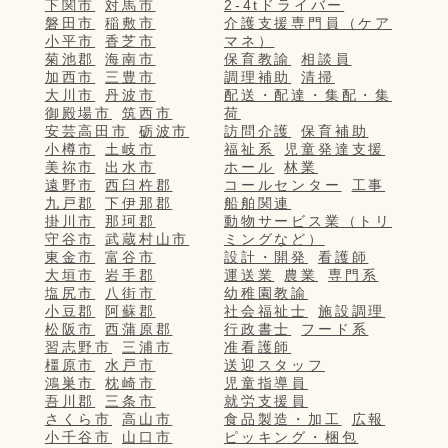
下関市
対馬市
2-4tドライバー
磐田市
稲敷市
介護支援専門員（ケア
小平市
香芝市
マネ）
菊池郡
海南市
保育教諭
相談員
加西市
三豊市
調理補助
清掃
大川市
丹波市
配送・配達・集配・集
御殿場市
筑西市
荷
安芸高田市
砺波市
訪問介護
保育補助
小樽市
土岐市
福祉系
児童発達支援
美祢市
出水市
ホール
林業
遠野市
西臼杵郡
コールセンター
工事
九戸郡
下伊那郡
船舶関連
掛川市
那珂郡
動物サービス業（トリ
守谷市
武蔵村山市
ミングなど）
東金市
富谷市
設計・開発
看護師
大垣市
岩手郡
運送業
農業
専門系
塩尻市
八街市
幼稚園教諭
小豆郡
阿蘇郡
社会福祉士
施設調理
松阪市
西蒲原郡
行政書士
フード系
習志野市
三浦市
准看護師
橿原市
水戸市
送迎スタッフ
鴻巣市
枕崎市
児童指導員
吾川郡
三条市
就労支援員
さくら市
高山市
食品製造・加工
広報
小千谷市
山口市
ピッキング・梱包