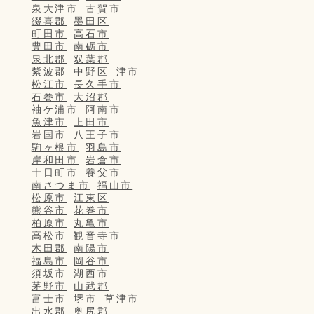
泉大津市
古賀市
綴喜郡
墨田区
町田市
高石市
豊田市
南砺市
泉北郡
双葉郡
紫波郡
中野区
津市
松江市
長久手市
石巻市
大沼郡
袖ケ浦市
阿南市
魚津市
上田市
岩国市
八王子市
駒ヶ根市
羽島市
岸和田市
岩倉市
十日町市
養父市
南さつま市
福山市
松原市
江東区
熊谷市
花巻市
柏原市
丸亀市
高松市
観音寺市
木田郡
南陽市
福島市
岡谷市
須坂市
湖西市
茅野市
山武郡
富士市
堺市
草津市
出水郡
奥尻郡