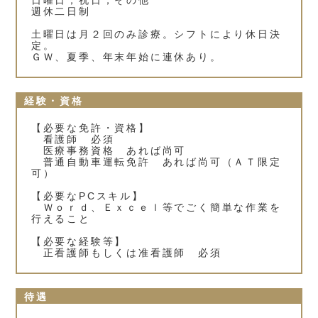
日曜日，祝日，その他
週休二日制
土曜日は月２回のみ診療。シフトにより休日決
定。
ＧＷ、夏季、年末年始に連休あり。
経験・資格
【必要な免許・資格】
看護師 必須
医療事務資格 あれば尚可
普通自動車運転免許 あれば尚可（ＡＴ限定
可）
【必要なPCスキル】
Ｗｏｒｄ、Ｅｘｃｅｌ等でごく簡単な作業を
行えること
【必要な経験等】
正看護師もしくは准看護師 必須
待遇