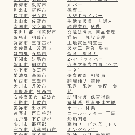
青梅市
敦賀市
ルパー
和泉市
新座市
保育士
長井市
安八郡
大型ドライバー
上山市
佐野市
生活支援員・世話人
南国市
牧之原市
調理業務
酪農
東田川郡
阿賀野市
交通誘導員
商品管理
輪島市
柏崎市
通信工
施設管理
弥富市
三養基郡
土地家屋調査士
泉佐野市
常滑市
製材工
営業
警備
愛知郡
五島市
保育・教育系
下関市
対馬市
2-4tドライバー
磐田市
稲敷市
介護支援専門員（ケア
小平市
香芝市
マネ）
菊池郡
海南市
保育教諭
相談員
加西市
三豊市
調理補助
清掃
大川市
丹波市
配送・配達・集配・集
御殿場市
筑西市
荷
安芸高田市
砺波市
訪問介護
保育補助
小樽市
土岐市
福祉系
児童発達支援
美祢市
出水市
ホール
林業
遠野市
西臼杵郡
コールセンター
工事
九戸郡
下伊那郡
船舶関連
掛川市
那珂郡
動物サービス業（トリ
守谷市
武蔵村山市
ミングなど）