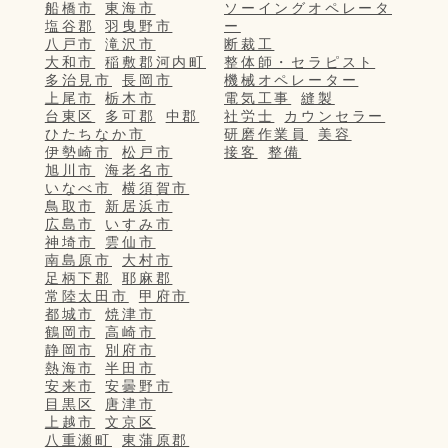
船橋市
東海市
ソーイングオペレータ
塩谷郡
羽曳野市
ー
八戸市
滝沢市
断裁工
大和市
稲敷郡河内町
整体師・セラピスト
多治見市
長岡市
機械オペレーター
上尾市
栃木市
電気工事
縫製
台東区
多可郡
中郡
社労士
カウンセラー
ひたちなか市
研磨作業員
美容
伊勢崎市
松戸市
接客
整備
旭川市
海老名市
いなべ市
横須賀市
鳥取市
新居浜市
広島市
いすみ市
神埼市
雲仙市
南島原市
大村市
足柄下郡
耶麻郡
常陸太田市
甲府市
都城市
焼津市
鶴岡市
高崎市
静岡市
別府市
熱海市
半田市
安来市
安曇野市
目黒区
唐津市
上越市
文京区
八重瀬町
東蒲原郡