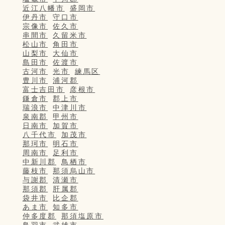
近江八幡市
盛岡市
伊丹市
守口市
宗像市
佐久市
串間市
久留米市
松山市
角田市
山梨市
大仙市
島田市
佐渡市
古河市
光市
練馬区
豊川市
浦河郡
富士吉田市
彦根市
鎌倉市
郡上市
瑞浪市
中津川市
泉南郡
甲州市
日南市
加賀市
八千代市
加茂市
那珂市
明石市
周南市
足利市
中新川郡
鳥栖市
藤枝市
那須烏山市
与謝郡
清瀬市
那須郡
肝属郡
袋井市
比企郡
あま市
知多市
仲多度郡
那須塩原市