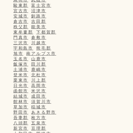
鳥羽市
武雄市
駿東郡
富士宮市
宮古市
沼津市
安城市
釧路市
倉吉市
吉田郡
秩父郡
能美市
東牟婁郡
下都賀郡
門真市
倉敷市
三沢市
川越市
宇和島市
熊毛郡
旭市
南アルプス市
玉名市
山鹿市
飯塚市
田川郡
土浦市
鹿嶋市
登米市
北杜市
栗東市
川上郡
日光市
高岡市
函館市
米沢市
結城市
成田市
館林市
須賀川市
草加市
稲城市
野田市
あきる野市
吾妻郡
枚方市
八頭郡
五泉市
新宮市
亘理郡