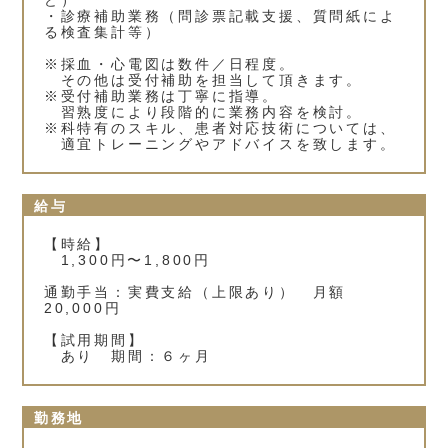
ど）
・診療補助業務（問診票記載支援、質問紙によ
る検査集計等）
※採血・心電図は数件／日程度。
その他は受付補助を担当して頂きます。
※受付補助業務は丁寧に指導。
習熟度により段階的に業務内容を検討。
※科特有のスキル、患者対応技術については、
適宜トレーニングやアドバイスを致します。
給与
【時給】
1,300円〜1,800円
通勤手当：実費支給（上限あり） 月額
20,000円
【試用期間】
あり 期間：６ヶ月
勤務地