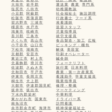
東金市
富谷市
設計・開発
看護師
大垣市
岩手郡
運送業
農業
専門系
塩尻市
八街市
幼稚園教諭
小豆郡
阿蘇郡
社会福祉士
施設調理
松阪市
西蒲原郡
行政書士
フード系
習志野市
三浦市
准看護師
橿原市
水戸市
送迎スタッフ
鴻巣市
枕崎市
児童指導員
吾川郡
三条市
就労支援員
さくら市
高山市
食品製造・加工
広報
小千谷市
山口市
ピッキング・梱包
下松市
湖南市
解体
美容室
京都郡
安芸市
印刷オペレーター
東近江市
村上市
鍼灸師
北葛飾郡
滑川市
フォークリフト
佐波郡
さぬき市
旅行業
日本料理
北秋田市
平戸市
農業・第一次産業系
伊東市
長岡京市
看護助手
学童支援員
桐生市
犬上郡
職業指導員
大館市
伊達郡国見町
修理・整備
坂井市
坂出市
マーケティング
下水内郡栄村
中華料理
東かがわ市
国東市
ドライバー系
南魚沼市
訪問看護
余市郡余市町
海津市
精神保健福祉士