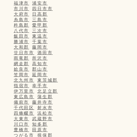
福津市
浦安市
市川市
四日市市
大府市
日高郡
糸島市
三島市
杵島郡
愛甲郡
八代市
三次市
飯田市
東温市
勝浦市
千葉市
大和郡
藤岡市
廿日市市
酒田市
雨竜郡
所沢市
網走郡
高知市
姶良市
郡山市
笠岡市
延岡市
北九州市
東茨城郡
指宿市
幸手市
伊万里市
北足立郡
東広島市
蒲生郡
備前市
藤井寺市
千代田区
射水市
四條畷市
浜松市
大東市
武蔵野市
川口市
知多郡
豊橋市
田原市
つがる市
揖保郡