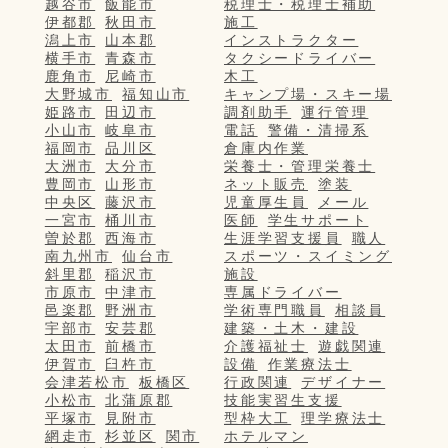
越谷市
飯能市
税理士・税理士補助
伊都郡
秋田市
施工
潟上市
山本郡
インストラクター
横手市
青森市
タクシードライバー
鹿角市
尼崎市
木工
大野城市
福知山市
キャンプ場・スキー場
姫路市
田辺市
調剤助手
運行管理
小山市
岐阜市
電話
警備・清掃系
福岡市
品川区
倉庫内作業
大洲市
大分市
栄養士・管理栄養士
豊岡市
山形市
ネット販売
塗装
中央区
藤沢市
児童厚生員
メール
一宮市
桶川市
医師
学生サポート
曽於郡
西海市
生涯学習支援員
職人
南九州市
仙台市
スポーツ・スイミング
斜里郡
稲沢市
施設
市原市
中津市
専属ドライバー
邑楽郡
野洲市
学術専門職員
相談員
宇部市
安芸郡
建築・土木・建設
太田市
前橋市
介護福祉士
遊戯関連
伊賀市
臼杵市
設備
作業療法士
会津若松市
板橋区
行政関連
デザイナー
小松市
北蒲原郡
技能実習生支援
平塚市
見附市
型枠大工
理学療法士
網走市
杉並区
関市
ホテルマン