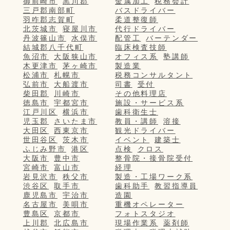
御前崎市
黒川郡
金属加工
税務会計
三戸郡南部町
バスドライバー
羽咋郡志賀町
柔道整復師
北茨城市
寝屋川市
代行ドライバー
丹波篠山市
水俣市
配管工
バーテンダー
結城郡八千代町
臨床検査技師
魚沼市
大阪狭山市
オフィス系
塾講師
木更津市
茅ヶ崎市
製造業
松浦市
札幌市
税務コンサルタント
弘前市
大船渡市
司書
受付
柴田郡
川崎市
その他料理店
徳島市
宇都宮市
施設・サービス系
江戸川区
横浜市
歯科衛生士
児玉郡
さいたま市
教員・講師
溶接
大田区
西東京市
観光ドライバー
世田谷区
茨木市
イベント
建築士
ふじみ野市
港区
点検
クロス
大阪市
豊中市
整骨院・接骨院受付
宮崎市
富山市
経理
岩見沢市
秩父市
製造・工場ワーク系
渋谷区
取手市
歯科助手
教習指導員
鹿児島市
宇治市
造園
名古屋市
美唄市
重機オペレーター
豊島区
京都市
フォトスタジオ
上川郡
北広島市
現場作業系
薬剤師