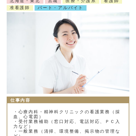
北海道・東北
宮城
医療・介護系
看護師
准看護師
パート・アルバイト
仕事内容
・心療内科・精神科クリニックの看護業務（採
血、心電図）
・受付業務補助（窓口対応、電話対応、ＰＣ入
力など）
・一般業務（清掃、環境整備、掲示物の管理な