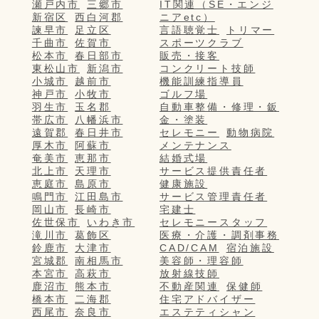
瀬戸内市
三郷市
IT関連（SE・エンジ
新宿区
西白河郡
ニアetc）
諫早市
足立区
言語聴覚士
トリマー
千曲市
佐賀市
スポーツクラブ
松本市
春日部市
販売・接客
東松山市
新潟市
コンクリート技師
小城市
越前市
機能訓練指導員
神戸市
小牧市
ゴルフ場
羽生市
玉名郡
自動車整備・修理・鈑
帯広市
八幡浜市
金・塗装
遠賀郡
春日井市
セレモニー
動物病院
厚木市
阿蘇市
メンテナンス
奄美市
恵那市
結婚式場
北上市
天理市
サービス提供責任者
恵庭市
島原市
健康施設
鳴門市
江田島市
サービス管理責任者
岡山市
長崎市
宅建士
佐世保市
いわき市
セレモニースタッフ
滝川市
葛飾区
医療・介護・調剤事務
鈴鹿市
大津市
CAD/CAM
宿泊施設
宮城郡
南相馬市
美容師・理容師
本宮市
高萩市
放射線技師
鹿沼市
熊本市
不動産関連
保健師
橋本市
二海郡
住宅アドバイザー
西尾市
奈良市
エステティシャン