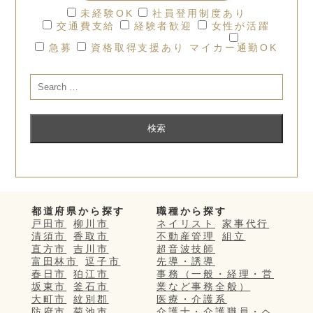
未経験OK
社員登用制度あり
交通費支給
経験者歓迎
女性が活躍
急募
資格取得支援あり
マイカー通勤OK
都道府県から探す
職種から探す
戸田市
柳川市
ネイリスト
家事代行
清須市
香取市
不動産管理
組立
直方市
吉川市
超音波技師
富田林市
逗子市
先導・誘導
春日市
狛江市
事務（一般・経理・営
坂東市
釜石市
業など事務全般）
大町市
紋別郡
医療・介護系
防府市
菊池市
介護士・介護職員・ヘ