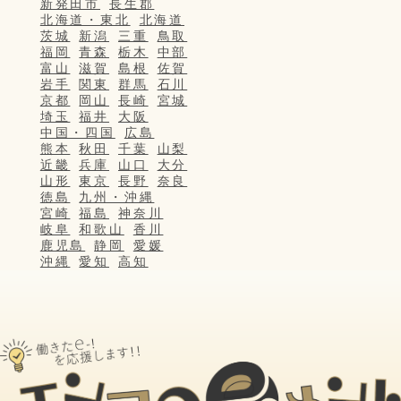
新発田市
長生郡
北海道・東北
北海道
茨城
新潟
三重
鳥取
福岡
青森
栃木
中部
富山
滋賀
島根
佐賀
岩手
関東
群馬
石川
京都
岡山
長崎
宮城
埼玉
福井
大阪
中国・四国
広島
熊本
秋田
千葉
山梨
近畿
兵庫
山口
大分
山形
東京
長野
奈良
徳島
九州・沖縄
宮崎
福島
神奈川
岐阜
和歌山
香川
鹿児島
静岡
愛媛
沖縄
愛知
高知