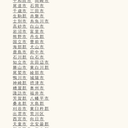
十和田市
岡崎市
尾道市
石岡市
千歳市
三田市
生駒郡
赤磐市
士別市
糸魚川市
高砂市
白山市
岩沼市
富里市
熊野市
丹生郡
国立市
豊前市
海部郡
犬山市
鹿島市
府中市
石川郡
白石市
知立市
京田辺市
勝山市
東白川郡
尾鷲市
綾部市
鴨川市
城陽市
神崎郡
摂津市
糟屋郡
奥州市
諏訪市
福井市
芳賀郡
八幡平市
桑名郡
大島郡
刈谷市
東臼杵郡
出雲市
荒川区
西宮市
向日市
天童市
北安曇郡