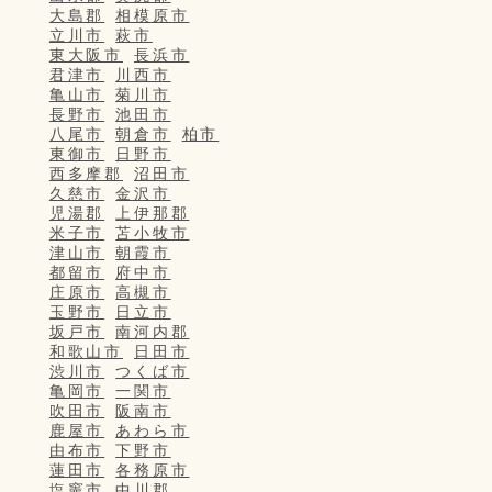
大島郡
相模原市
立川市
萩市
東大阪市
長浜市
君津市
川西市
亀山市
菊川市
長野市
池田市
八尾市
朝倉市
柏市
東御市
日野市
西多摩郡
沼田市
久慈市
金沢市
児湯郡
上伊那郡
米子市
苫小牧市
津山市
朝霞市
都留市
府中市
庄原市
高槻市
玉野市
日立市
坂戸市
南河内郡
和歌山市
日田市
渋川市
つくば市
亀岡市
一関市
吹田市
阪南市
鹿屋市
あわら市
由布市
下野市
蓮田市
各務原市
塩竈市
中川郡