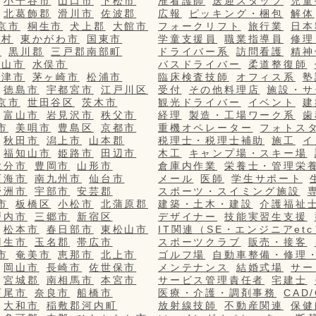
小千谷市
山口市
下松市
准看護師
送迎スタッフ
児童
北葛飾郡
滑川市
佐波郡
広報
ピッキング・梱包
解体
京市
桐生市
犬上郡
大館市
フォークリフト
旅行業
日本
栄村
東かがわ市
国東市
学童支援員
職業指導員
修理
市
黒川郡
三戸郡南部町
ドライバー系
訪問看護
精神
篠山市
水俣市
バスドライバー
柔道整復師
更津市
茅ヶ崎市
松浦市
臨床検査技師
オフィス系
塾
徳島市
宇都宮市
江戸川区
受付
その他料理店
施設・サ
京市
世田谷区
茨木市
観光ドライバー
イベント
建
富山市
岩見沢市
秩父市
経理
製造・工場ワーク系
歯
市
美唄市
豊島区
京都市
重機オペレーター
フォトス
秋田市
潟上市
山本郡
税理士・税理士補助
施工
イ
福知山市
姫路市
田辺市
木工
キャンプ場・スキー場
大分市
豊岡市
山形市
倉庫内作業
栄養士・管理栄
西海市
南九州市
仙台市
メール
医師
学生サポート
野洲市
宇部市
安芸郡
スポーツ・スイミング施設
市
板橋区
小松市
北蒲原郡
建築・土木・建設
介護福祉
戸内市
三郷市
新宿区
デザイナー
技能実習生支援
松本市
春日部市
東松山市
IT関連（SE・エンジニアetc
羽生市
玉名郡
帯広市
スポーツクラブ
販売・接客
市
奄美市
恵那市
北上市
ゴルフ場
自動車整備・修理
岡山市
長崎市
佐世保市
メンテナンス
結婚式場
サー
宮城郡
南相馬市
本宮市
サービス管理責任者
宅建士
西尾市
奈良市
船橋市
医療・介護・調剤事務
CAD
大和市
稲敷郡河内町
放射線技師
不動産関連
保健