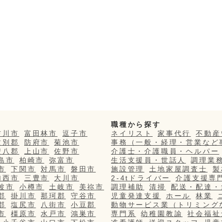
職種から探す
吉川市
富田林市
逗子市
ネイリスト
家事代行
不動産
紋別郡
防府市
菊池市
事務（一般・経理・営業など
安八郡
上山市
佐野市
介護士・介護職員・ヘルパー
島市
柏崎市
弥富市
生活支援員・世話人
調理業
市
下関市
対馬市
磐田市
施設管理
土地家屋調査士
製
加西市
三豊市
大川市
2-4tドライバー
介護支援専
波市
小樽市
土岐市
美祢市
調理補助
清掃
配送・配達・
郡
掛川市
那珂郡
守谷市
児童発達支援
ホール
林業
郡
塩尻市
八街市
小豆郡
動物サービス業（トリミング
市
橿原市
水戸市
鴻巣市
専門系
幼稚園教諭
社会福祉