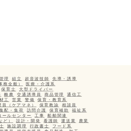
管理
組立
超音波技師
先導・誘導
事務全般）
医療・介護系
保育士
大型ドライバー
務
酪農
交通誘導員
商品管理
通信工
材工
営業
警備
保育・教育系
門員（ケアマネ）
保育教諭
相談員
集配・集荷
訪問介護
保育補助
福祉系
コールセンター
工事
船舶関連
など）
設計・開発
看護師
運送業
農業
士
施設調理
行政書士
フード系