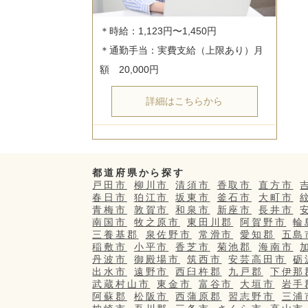
＊時給：1,123円〜1,450円

＊通勤手当：実費支給（上限あり）月
詳細はこちらから
都道府県から探す
戸田市
柳川市
清須市
香取市
直方市
春日市
狛江市
坂東市
釜石市
大町市
青梅市
敦賀市
和泉市
新座市
長井市
南国市
牧之原市
東田川郡
阿賀野市
輪
三養基郡
泉佐野市
常滑市
愛知郡
五島
稲敷市
小平市
香芝市
菊池郡
海南市
丹波市
御殿場市
筑西市
安芸高田市
砺
出水市
遠野市
西臼杵郡
九戸郡
下伊那
武蔵村山市
東金市
富谷市
大垣市
岩手
阿蘇郡
松阪市
西蒲原郡
習志野市
三浦