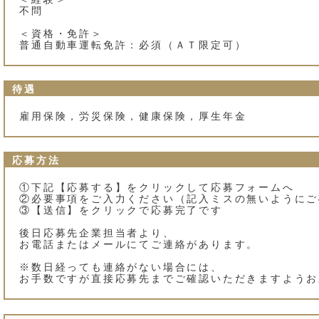
不問
＜資格・免許＞
普通自動車運転免許：必須（ＡＴ限定可）
待遇
雇用保険，労災保険，健康保険，厚生年金
応募方法
①下記【応募する】をクリックして応募フォームへ
②必要事項をご入力ください（記入ミスの無いようにご
③【送信】をクリックで応募完了です
後日応募先企業担当者より、
お電話またはメールにてご連絡があります。
※数日経っても連絡がない場合には、
お手数ですが直接応募先までご確認いただきますようお