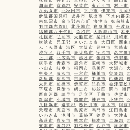
枕崎市
吾川郡
三条市
さくら市
高山市
湖南市
京都郡
安芸市
東近江市
村上市
さぬき市
北秋田市
平戸市
伊東市
長岡
伊達郡国見町
坂井市
坂出市
下水内郡
南魚沼市
余市郡余市町
海津市
御前崎
羽咋郡志賀町
北茨城市
寝屋川市
丹波
結城郡八千代町
魚沼市
大阪狭山市
木
札幌市
弘前市
大船渡市
柴田郡
川崎市
横浜市
児玉郡
さいたま市
大田区
西東
ふじみ野市
港区
大阪市
豊中市
宮崎市
渋谷区
取手市
鹿児島市
宇治市
名古屋
上川郡
北広島市
越谷市
飯能市
伊都郡
横手市
青森市
鹿角市
尼崎市
大野城市
小山市
岐阜市
福岡市
品川区
大洲市
中央区
藤沢市
一宮市
桶川市
曽於郡
斜里郡
稲沢市
市原市
中津市
邑楽郡
太田市
前橋市
伊賀市
臼杵市
会津若松
平塚市
見附市
網走市
杉並区
関市
瀬
西白河郡
諫早市
足立区
千曲市
佐賀市
新潟市
小城市
越前市
神戸市
小牧市
八幡浜市
遠賀郡
春日井市
厚木市
阿蘇
天理市
恵庭市
島原市
鳴門市
江田島市
いわき市
滝川市
葛飾区
鈴鹿市
大津市
高萩市
鹿沼市
熊本市
橋本市
二海郡
東海市
塩谷郡
羽曳野市
八戸市
滝沢市