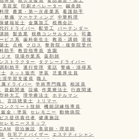
指導員
就労支援員
食品製造・加工
美容室
印刷オペレーター
鍼灸師
料理
農業・第一次産業系
看護助手
・整備
マーケティング
中華料理
保健福祉士
金属加工
税務会計
代行ドライバー
配管工
バーテンダー
講師
製造業
税務コンサルタント
司書
ービス系
歯科衛生士
教員・講師
溶接
築士
点検
クロス
整骨院・接骨院受付
科助手
教習指導員
造園
タジオ
現場作業系
薬剤師
ンストラクター
タクシードライバー
調剤助手
運行管理
電話
警備・清掃系
養士
ネット販売
塗装
児童厚生員
生涯学習支援員
職人
専属ドライバー
学術専門職員
相談員
士
遊戯関連
設備
作業療法士
行政関連
型枠大工
理学療法士
ホテルマン
）
言語聴覚士
トリマー
コンクリート技師
機能訓練指導員
・鈑金・塗装
セレモニー
動物病院
ビス提供責任者
健康施設
セレモニースタッフ
/CAM
宿泊施設
美容師・理容師
師
住宅アドバイザー
エステティシャン