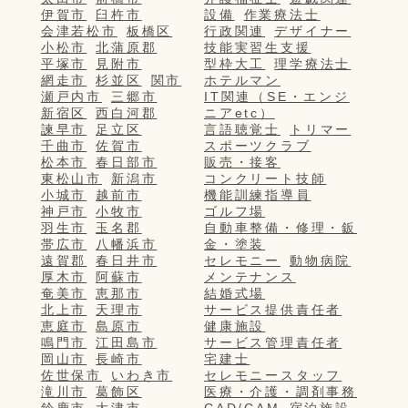
伊賀市
臼杵市
設備
作業療法士
会津若松市
板橋区
行政関連
デザイナー
小松市
北蒲原郡
技能実習生支援
平塚市
見附市
型枠大工
理学療法士
網走市
杉並区
関市
ホテルマン
瀬戸内市
三郷市
IT関連（SE・エンジ
新宿区
西白河郡
ニアetc）
諫早市
足立区
言語聴覚士
トリマー
千曲市
佐賀市
スポーツクラブ
松本市
春日部市
販売・接客
東松山市
新潟市
コンクリート技師
小城市
越前市
機能訓練指導員
神戸市
小牧市
ゴルフ場
羽生市
玉名郡
自動車整備・修理・鈑
帯広市
八幡浜市
金・塗装
遠賀郡
春日井市
セレモニー
動物病院
厚木市
阿蘇市
メンテナンス
奄美市
恵那市
結婚式場
北上市
天理市
サービス提供責任者
恵庭市
島原市
健康施設
鳴門市
江田島市
サービス管理責任者
岡山市
長崎市
宅建士
佐世保市
いわき市
セレモニースタッフ
滝川市
葛飾区
医療・介護・調剤事務
鈴鹿市
大津市
CAD/CAM
宿泊施設