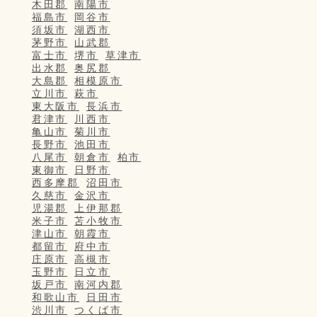
木田郡
南陽市
福島市
岡谷市
須坂市
湖西市
茅野市
山武郡
富士市
堺市
草津市
出水郡
奥尻郡
大島郡
相模原市
立川市
萩市
東大阪市
長浜市
君津市
川西市
亀山市
菊川市
長野市
池田市
八尾市
朝倉市
柏市
東御市
日野市
西多摩郡
沼田市
久慈市
金沢市
児湯郡
上伊那郡
米子市
苫小牧市
津山市
朝霞市
都留市
府中市
庄原市
高槻市
玉野市
日立市
坂戸市
南河内郡
和歌山市
日田市
渋川市
つくば市