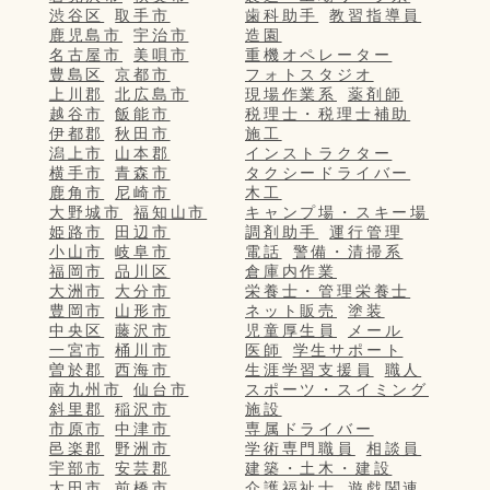
渋谷区
取手市
歯科助手
教習指導員
鹿児島市
宇治市
造園
名古屋市
美唄市
重機オペレーター
豊島区
京都市
フォトスタジオ
上川郡
北広島市
現場作業系
薬剤師
越谷市
飯能市
税理士・税理士補助
伊都郡
秋田市
施工
潟上市
山本郡
インストラクター
横手市
青森市
タクシードライバー
鹿角市
尼崎市
木工
大野城市
福知山市
キャンプ場・スキー場
姫路市
田辺市
調剤助手
運行管理
小山市
岐阜市
電話
警備・清掃系
福岡市
品川区
倉庫内作業
大洲市
大分市
栄養士・管理栄養士
豊岡市
山形市
ネット販売
塗装
中央区
藤沢市
児童厚生員
メール
一宮市
桶川市
医師
学生サポート
曽於郡
西海市
生涯学習支援員
職人
南九州市
仙台市
スポーツ・スイミング
斜里郡
稲沢市
施設
市原市
中津市
専属ドライバー
邑楽郡
野洲市
学術専門職員
相談員
宇部市
安芸郡
建築・土木・建設
太田市
前橋市
介護福祉士
遊戯関連