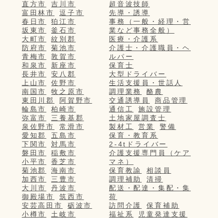
直方市
吉川市
超音波技師
富田林市
逗子市
先導・誘導
春日市
狛江市
事務（一般・経理・営
坂東市
釜石市
業など事務全般）
大町市
紋別郡
医療・介護系
防府市
菊池市
介護士・介護職員・ヘ
青梅市
敦賀市
ルパー
和泉市
新座市
保育士
長井市
安八郡
大型ドライバー
上山市
佐野市
生活支援員・世話人
南国市
牧之原市
調理業務
酪農
東田川郡
阿賀野市
交通誘導員
商品管理
輪島市
柏崎市
通信工
施設管理
弥富市
三養基郡
土地家屋調査士
泉佐野市
常滑市
製材工
営業
警備
愛知郡
五島市
保育・教育系
下関市
対馬市
2-4tドライバー
磐田市
稲敷市
介護支援専門員（ケア
小平市
香芝市
マネ）
菊池郡
海南市
保育教諭
相談員
加西市
三豊市
調理補助
清掃
大川市
丹波市
配送・配達・集配・集
御殿場市
筑西市
荷
安芸高田市
砺波市
訪問介護
保育補助
小樽市
土岐市
福祉系
児童発達支援