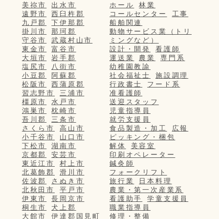
美祢市
出水市
ホール
林業
遠野市
西臼杵郡
コールセンター
工事
九戸郡
下伊那郡
船舶関連
掛川市
那珂郡
動物サービス業（トリ
守谷市
武蔵村山市
ミングなど）
東金市
富谷市
設計・開発
看護師
大垣市
岩手郡
運送業
農業
専門系
塩尻市
八街市
幼稚園教諭
小豆郡
阿蘇郡
社会福祉士
施設調理
松阪市
西蒲原郡
行政書士
フード系
習志野市
三浦市
准看護師
橿原市
水戸市
送迎スタッフ
鴻巣市
枕崎市
児童指導員
吾川郡
三条市
就労支援員
さくら市
高山市
食品製造・加工
広報
小千谷市
山口市
ピッキング・梱包
下松市
湖南市
解体
美容室
京都郡
安芸市
印刷オペレーター
東近江市
村上市
鍼灸師
北葛飾郡
滑川市
フォークリフト
佐波郡
さぬき市
旅行業
日本料理
北秋田市
平戸市
農業・第一次産業系
伊東市
長岡京市
看護助手
学童支援員
桐生市
犬上郡
職業指導員
大館市
伊達郡国見町
修理・整備