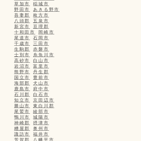
草加市
稲城市
野田市
あきる野市
吾妻郡
枚方市
八頭郡
五泉市
新宮市
亘理郡
十和田市
岡崎市
尾道市
石岡市
千歳市
三田市
生駒郡
赤磐市
士別市
糸魚川市
高砂市
白山市
岩沼市
富里市
熊野市
丹生郡
国立市
豊前市
海部郡
犬山市
鹿島市
府中市
石川郡
白石市
知立市
京田辺市
勝山市
東白川郡
尾鷲市
綾部市
鴨川市
城陽市
神崎郡
摂津市
糟屋郡
奥州市
諏訪市
福井市
芳賀郡
八幡平市