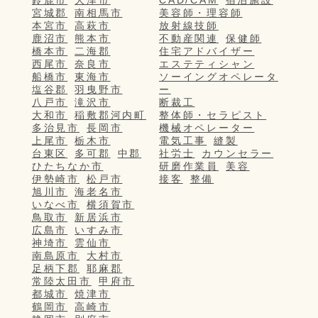
宮城郡
南相馬市
美容師・理容師
本宮市
高萩市
放射線技師
鹿沼市
熊本市
不動産関連
保健師
橋本市
二海郡
住宅アドバイザー
西尾市
奈良市
エステティシャン
船橋市
東海市
ソーイングオペレータ
塩谷郡
羽曳野市
ー
八戸市
滝沢市
断裁工
大和市
稲敷郡河内町
整体師・セラピスト
多治見市
長岡市
機械オペレーター
上尾市
栃木市
電気工事
縫製
台東区
多可郡
中郡
社労士
カウンセラー
ひたちなか市
研磨作業員
美容
伊勢崎市
松戸市
接客
整備
旭川市
海老名市
いなべ市
横須賀市
鳥取市
新居浜市
広島市
いすみ市
神埼市
雲仙市
南島原市
大村市
足柄下郡
耶麻郡
常陸太田市
甲府市
都城市
焼津市
鶴岡市
高崎市