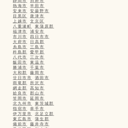
静岡市
別府市
熱海市
半田市
安来市
安曇野市
目黒区
唐津市
上越市
文京区
八重瀬町
東蒲原郡
福津市
浦安市
市川市
四日市市
大府市
日高郡
糸島市
三島市
杵島郡
愛甲郡
八代市
三次市
飯田市
東温市
勝浦市
千葉市
大和郡
藤岡市
廿日市市
酒田市
雨竜郡
所沢市
網走郡
高知市
姶良市
郡山市
笠岡市
延岡市
北九州市
東茨城郡
指宿市
幸手市
伊万里市
北足立郡
東広島市
蒲生郡
備前市
藤井寺市