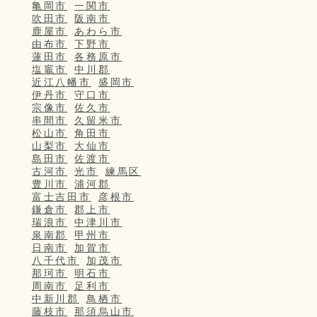
亀岡市
一関市
吹田市
阪南市
鹿屋市
あわら市
由布市
下野市
蓮田市
各務原市
塩竈市
中川郡
近江八幡市
盛岡市
伊丹市
守口市
宗像市
佐久市
串間市
久留米市
松山市
角田市
山梨市
大仙市
島田市
佐渡市
古河市
光市
練馬区
豊川市
浦河郡
富士吉田市
彦根市
鎌倉市
郡上市
瑞浪市
中津川市
泉南郡
甲州市
日南市
加賀市
八千代市
加茂市
那珂市
明石市
周南市
足利市
中新川郡
鳥栖市
藤枝市
那須烏山市