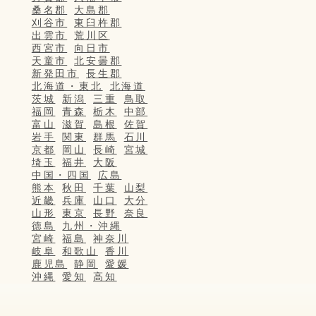
桑名郡
大島郡
刈谷市
東臼杵郡
出雲市
荒川区
西宮市
向日市
天童市
北安曇郡
新発田市
長生郡
北海道・東北
北海道
茨城
新潟
三重
鳥取
福岡
青森
栃木
中部
富山
滋賀
島根
佐賀
岩手
関東
群馬
石川
京都
岡山
長崎
宮城
埼玉
福井
大阪
中国・四国
広島
熊本
秋田
千葉
山梨
近畿
兵庫
山口
大分
山形
東京
長野
奈良
徳島
九州・沖縄
宮崎
福島
神奈川
岐阜
和歌山
香川
鹿児島
静岡
愛媛
沖縄
愛知
高知