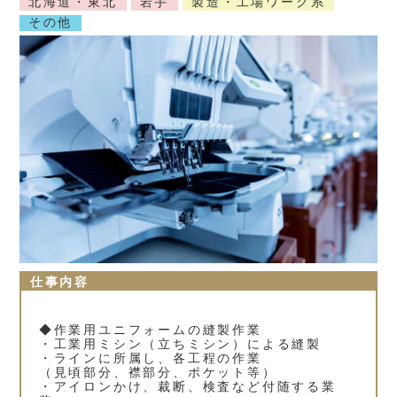
北海道・東北
岩手
製造・工場ワーク系
その他
仕事内容
◆作業用ユニフォームの縫製作業
・工業用ミシン（立ちミシン）による縫製
・ラインに所属し、各工程の作業
（見頃部分、襟部分、ポケット等）
・アイロンかけ、裁断、検査など付随する業