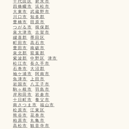
千代田区
射水市
四條畷市
浜松市
大東市
武蔵野市
川口市
知多郡
豊橋市
田原市
つがる市
揖保郡
泉大津市
古賀市
綴喜郡
墨田区
町田市
高石市
豊田市
南砺市
泉北郡
双葉郡
紫波郡
中野区
津市
松江市
長久手市
石巻市
大沼郡
袖ケ浦市
阿南市
魚津市
上田市
岩国市
八王子市
駒ヶ根市
羽島市
岸和田市
岩倉市
十日町市
養父市
南さつま市
福山市
松原市
江東区
熊谷市
花巻市
柏原市
丸亀市
高松市
観音寺市