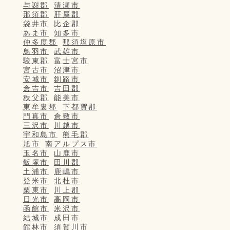
与謝郡
清瀬市
那須郡
肝属郡
袋井市
比企郡
あま市
知多市
仲多度郡
那須塩原市
鳥羽市
武雄市
駿東郡
富士宮市
宮古市
沼津市
安城市
釧路市
倉吉市
吉田郡
秩父郡
能美市
東牟婁郡
下都賀郡
門真市
倉敷市
三沢市
川越市
宇和島市
熊毛郡
旭市
南アルプス市
玉名市
山鹿市
飯塚市
田川郡
土浦市
鹿嶋市
登米市
北杜市
栗東市
川上郡
日光市
高岡市
函館市
米沢市
結城市
成田市
館林市
須賀川市