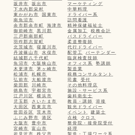
坂井市
坂出市
マーケティング
下水内郡栄村
中華料理
東かがわ市
国東市
ドライバー系
南魚沼市
訪問看護
余市郡余市町
海津市
精神保健福祉士
御前崎市
黒川郡
金属加工
税務会計
三戸郡南部町
バスドライバー
羽咋郡志賀町
柔道整復師
北茨城市
寝屋川市
代行ドライバー
丹波篠山市
水俣市
配管工
バーテンダー
結城郡八千代町
臨床検査技師
魚沼市
大阪狭山市
オフィス系
塾講師
木更津市
茅ヶ崎市
製造業
松浦市
札幌市
税務コンサルタント
弘前市
大船渡市
司書
受付
柴田郡
川崎市
その他料理店
徳島市
宇都宮市
施設・サービス系
江戸川区
横浜市
歯科衛生士
児玉郡
さいたま市
教員・講師
溶接
大田区
西東京市
観光ドライバー
世田谷区
茨木市
イベント
建築士
ふじみ野市
港区
点検
クロス
大阪市
豊中市
整骨院・接骨院受付
宮崎市
富山市
経理
岩見沢市
秩父市
製造・工場ワーク系