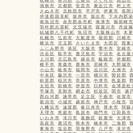
枕崎市
吾川郡
三条市
さくら市
高山市
湖南市
京都郡
安芸市
東近江市
村上市
さぬき市
北秋田市
平戸市
伊東市
長岡
伊達郡国見町
坂井市
坂出市
下水内郡
南魚沼市
余市郡余市町
海津市
御前崎
羽咋郡志賀町
北茨城市
寝屋川市
丹波
結城郡八千代町
魚沼市
大阪狭山市
木
札幌市
弘前市
大船渡市
柴田郡
川崎市
横浜市
児玉郡
さいたま市
大田区
西東
ふじみ野市
港区
大阪市
豊中市
宮崎市
渋谷区
取手市
鹿児島市
宇治市
名古屋
上川郡
北広島市
越谷市
飯能市
伊都郡
横手市
青森市
鹿角市
尼崎市
大野城市
小山市
岐阜市
福岡市
品川区
大洲市
中央区
藤沢市
一宮市
桶川市
曽於郡
斜里郡
稲沢市
市原市
中津市
邑楽郡
太田市
前橋市
伊賀市
臼杵市
会津若松
平塚市
見附市
網走市
杉並区
関市
瀬
西白河郡
諫早市
足立区
千曲市
佐賀市
新潟市
小城市
越前市
神戸市
小牧市
八幡浜市
遠賀郡
春日井市
厚木市
阿蘇
天理市
恵庭市
島原市
鳴門市
江田島市
いわき市
滝川市
葛飾区
鈴鹿市
大津市
高萩市
鹿沼市
熊本市
橋本市
二海郡
東海市
塩谷郡
羽曳野市
八戸市
滝沢市