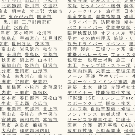
小千谷市
山口市
下松市
准看護師
送迎スタッフ
児童
北葛飾郡
滑川市
佐波郡
広報
ピッキング・梱包
解体
京市
桐生市
犬上郡
大館市
フォークリフト
旅行業
日本
栄村
東かがわ市
国東市
学童支援員
職業指導員
修理
市
黒川郡
三戸郡南部町
ドライバー系
訪問看護
精神
篠山市
水俣市
バスドライバー
柔道整復師
更津市
茅ヶ崎市
松浦市
臨床検査技師
オフィス系
塾
徳島市
宇都宮市
江戸川区
受付
その他料理店
施設・サ
京市
世田谷区
茨木市
観光ドライバー
イベント
建
富山市
岩見沢市
秩父市
経理
製造・工場ワーク系
歯
市
美唄市
豊島区
京都市
重機オペレーター
フォトス
秋田市
潟上市
山本郡
税理士・税理士補助
施工
イ
福知山市
姫路市
田辺市
木工
キャンプ場・スキー場
大分市
豊岡市
山形市
倉庫内作業
栄養士・管理栄
西海市
南九州市
仙台市
メール
医師
学生サポート
野洲市
宇部市
安芸郡
スポーツ・スイミング施設
市
板橋区
小松市
北蒲原郡
建築・土木・建設
介護福祉
戸内市
三郷市
新宿区
デザイナー
技能実習生支援
松本市
春日部市
東松山市
IT関連（SE・エンジニアetc
羽生市
玉名郡
帯広市
スポーツクラブ
販売・接客
市
奄美市
恵那市
北上市
ゴルフ場
自動車整備・修理
岡山市
長崎市
佐世保市
メンテナンス
結婚式場
サー
宮城郡
南相馬市
本宮市
サービス管理責任者
宅建士
西尾市
奈良市
船橋市
医療・介護・調剤事務
CAD
大和市
稲敷郡河内町
放射線技師
不動産関連
保健