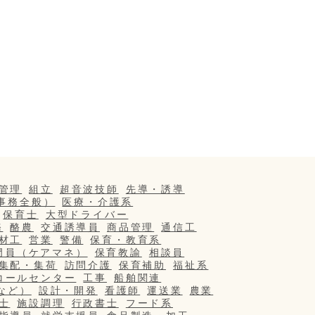
管理
組立
超音波技師
先導・誘導
事務全般）
医療・介護系
保育士
大型ドライバー
務
酪農
交通誘導員
商品管理
通信工
材工
営業
警備
保育・教育系
門員（ケアマネ）
保育教諭
相談員
集配・集荷
訪問介護
保育補助
福祉系
コールセンター
工事
船舶関連
など）
設計・開発
看護師
運送業
農業
士
施設調理
行政書士
フード系