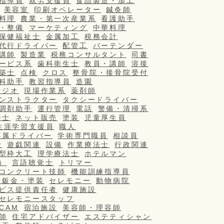
指導員
就労支援員
食品製造・加工
美容室
印刷オペレーター
鍼灸師
料理
農業・第一次産業系
看護助手
・整備
マーケティング
中華料理
保健福祉士
金属加工
税務会計
代行ドライバー
配管工
バーテンダー
講師
製造業
税務コンサルタント
司書
ービス系
歯科衛生士
教員・講師
溶接
築士
点検
クロス
整骨院・接骨院受付
科助手
教習指導員
造園
タジオ
現場作業系
薬剤師
ンストラクター
タクシードライバー
調剤助手
運行管理
電話
警備・清掃系
養士
ネット販売
塗装
児童厚生員
生涯学習支援員
職人
専属ドライバー
学術専門職員
相談員
士
遊戯関連
設備
作業療法士
行政関連
型枠大工
理学療法士
ホテルマン
）
言語聴覚士
トリマー
コンクリート技師
機能訓練指導員
・鈑金・塗装
セレモニー
動物病院
ビス提供責任者
健康施設
セレモニースタッフ
/CAM
宿泊施設
美容師・理容師
師
住宅アドバイザー
エステティシャン