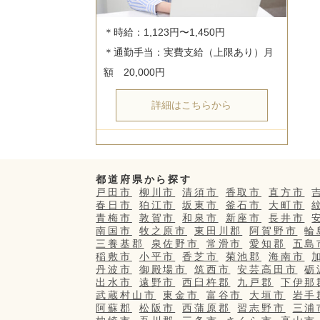
＊時給：1,123円〜1,450円

＊通勤手当：実費支給（上限あり）月
詳細はこちらから
都道府県から探す
戸田市
柳川市
清須市
香取市
直方市
春日市
狛江市
坂東市
釜石市
大町市
青梅市
敦賀市
和泉市
新座市
長井市
南国市
牧之原市
東田川郡
阿賀野市
輪
三養基郡
泉佐野市
常滑市
愛知郡
五島
稲敷市
小平市
香芝市
菊池郡
海南市
丹波市
御殿場市
筑西市
安芸高田市
砺
出水市
遠野市
西臼杵郡
九戸郡
下伊那
武蔵村山市
東金市
富谷市
大垣市
岩手
阿蘇郡
松阪市
西蒲原郡
習志野市
三浦