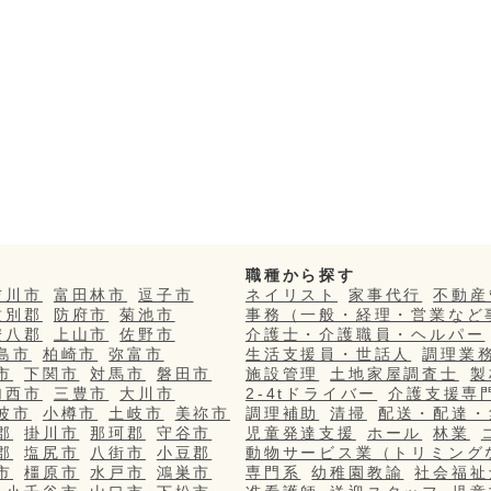
職種から探す
吉川市
富田林市
逗子市
ネイリスト
家事代行
不動産
紋別郡
防府市
菊池市
事務（一般・経理・営業など
安八郡
上山市
佐野市
介護士・介護職員・ヘルパー
島市
柏崎市
弥富市
生活支援員・世話人
調理業
市
下関市
対馬市
磐田市
施設管理
土地家屋調査士
製
加西市
三豊市
大川市
2-4tドライバー
介護支援専
波市
小樽市
土岐市
美祢市
調理補助
清掃
配送・配達・
郡
掛川市
那珂郡
守谷市
児童発達支援
ホール
林業
郡
塩尻市
八街市
小豆郡
動物サービス業（トリミング
市
橿原市
水戸市
鴻巣市
専門系
幼稚園教諭
社会福祉