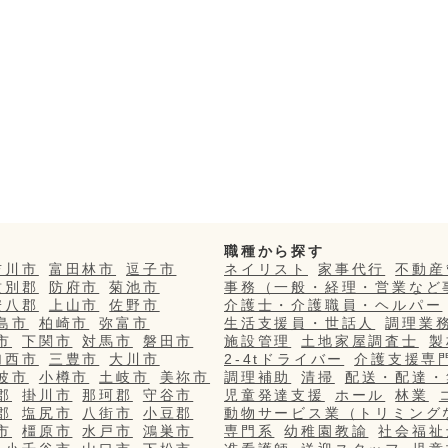
職種から探す
吉川市
富田林市
逗子市
ネイリスト
家事代行
不動産
紋別郡
防府市
菊池市
事務（一般・経理・営業など
安八郡
上山市
佐野市
介護士・介護職員・ヘルパー
島市
柏崎市
弥富市
生活支援員・世話人
調理業
市
下関市
対馬市
磐田市
施設管理
土地家屋調査士
製
加西市
三豊市
大川市
2-4tドライバー
介護支援専
波市
小樽市
土岐市
美祢市
調理補助
清掃
配送・配達・
郡
掛川市
那珂郡
守谷市
児童発達支援
ホール
林業
郡
塩尻市
八街市
小豆郡
動物サービス業（トリミング
市
橿原市
水戸市
鴻巣市
専門系
幼稚園教諭
社会福祉