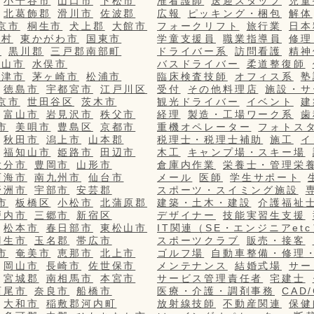
小千谷市
山口市
下松市
准看護師
送迎スタッフ
児童
北葛飾郡
滑川市
佐波郡
広報
ピッキング・梱包
解体
京市
桐生市
犬上郡
大館市
フォークリフト
旅行業
日本
栄村
東かがわ市
国東市
学童支援員
職業指導員
修理
市
黒川郡
三戸郡南部町
ドライバー系
訪問看護
精神
篠山市
水俣市
バスドライバー
柔道整復師
更津市
茅ヶ崎市
松浦市
臨床検査技師
オフィス系
塾
徳島市
宇都宮市
江戸川区
受付
その他料理店
施設・サ
京市
世田谷区
茨木市
観光ドライバー
イベント
建
富山市
岩見沢市
秩父市
経理
製造・工場ワーク系
歯
市
美唄市
豊島区
京都市
重機オペレーター
フォトス
秋田市
潟上市
山本郡
税理士・税理士補助
施工
イ
福知山市
姫路市
田辺市
木工
キャンプ場・スキー場
大分市
豊岡市
山形市
倉庫内作業
栄養士・管理栄
西海市
南九州市
仙台市
メール
医師
学生サポート
野洲市
宇部市
安芸郡
スポーツ・スイミング施設
市
板橋区
小松市
北蒲原郡
建築・土木・建設
介護福祉
戸内市
三郷市
新宿区
デザイナー
技能実習生支援
松本市
春日部市
東松山市
IT関連（SE・エンジニアetc
羽生市
玉名郡
帯広市
スポーツクラブ
販売・接客
市
奄美市
恵那市
北上市
ゴルフ場
自動車整備・修理
岡山市
長崎市
佐世保市
メンテナンス
結婚式場
サー
宮城郡
南相馬市
本宮市
サービス管理責任者
宅建士
西尾市
奈良市
船橋市
医療・介護・調剤事務
CAD
大和市
稲敷郡河内町
放射線技師
不動産関連
保健