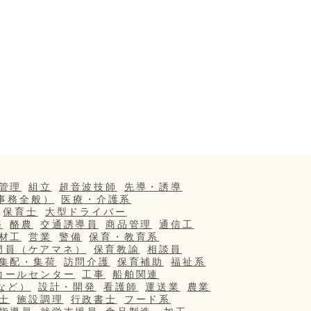
管理
組立
超音波技師
先導・誘導
事務全般）
医療・介護系
保育士
大型ドライバー
務
酪農
交通誘導員
商品管理
通信工
材工
営業
警備
保育・教育系
門員（ケアマネ）
保育教諭
相談員
集配・集荷
訪問介護
保育補助
福祉系
コールセンター
工事
船舶関連
など）
設計・開発
看護師
運送業
農業
士
施設調理
行政書士
フード系