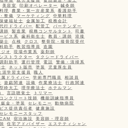
指導員
就労支援員
食品製造・加工
美容室
印刷オペレーター
鍼灸師
料理
農業・第一次産業系
看護助手
・整備
マーケティング
中華料理
保健福祉士
金属加工
税務会計
代行ドライバー
配管工
バーテンダー
講師
製造業
税務コンサルタント
司書
ービス系
歯科衛生士
教員・講師
溶接
築士
点検
クロス
整骨院・接骨院受付
科助手
教習指導員
造園
タジオ
現場作業系
薬剤師
ンストラクター
タクシードライバー
調剤助手
運行管理
電話
警備・清掃系
養士
ネット販売
塗装
児童厚生員
生涯学習支援員
職人
専属ドライバー
学術専門職員
相談員
士
遊戯関連
設備
作業療法士
行政関連
型枠大工
理学療法士
ホテルマン
）
言語聴覚士
トリマー
コンクリート技師
機能訓練指導員
・鈑金・塗装
セレモニー
動物病院
ビス提供責任者
健康施設
セレモニースタッフ
/CAM
宿泊施設
美容師・理容師
師
住宅アドバイザー
エステティシャン