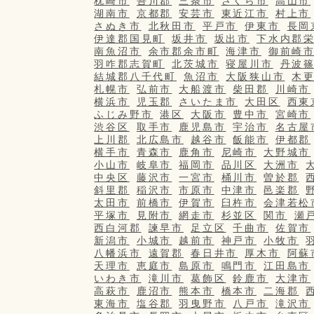
枕崎市
吾川郡
三条市
さくら市
高山市
湖南市
京都郡
安芸市
東近江市
村上市
さぬき市
北秋田市
平戸市
伊東市
長岡
伊達郡国見町
坂井市
坂出市
下水内郡
南魚沼市
余市郡余市町
海津市
御前崎
羽咋郡志賀町
北茨城市
寝屋川市
丹波
結城郡八千代町
魚沼市
大阪狭山市
木
札幌市
弘前市
大船渡市
柴田郡
川崎市
横浜市
児玉郡
さいたま市
大田区
西東
ふじみ野市
港区
大阪市
豊中市
宮崎市
渋谷区
取手市
鹿児島市
宇治市
名古屋
上川郡
北広島市
越谷市
飯能市
伊都郡
横手市
青森市
鹿角市
尼崎市
大野城市
小山市
岐阜市
福岡市
品川区
大洲市
中央区
藤沢市
一宮市
桶川市
曽於郡
斜里郡
稲沢市
市原市
中津市
邑楽郡
太田市
前橋市
伊賀市
臼杵市
会津若松
平塚市
見附市
網走市
杉並区
関市
瀬
西白河郡
諫早市
足立区
千曲市
佐賀市
新潟市
小城市
越前市
神戸市
小牧市
八幡浜市
遠賀郡
春日井市
厚木市
阿蘇
天理市
恵庭市
島原市
鳴門市
江田島市
いわき市
滝川市
葛飾区
鈴鹿市
大津市
高萩市
鹿沼市
熊本市
橋本市
二海郡
東海市
塩谷郡
羽曳野市
八戸市
滝沢市