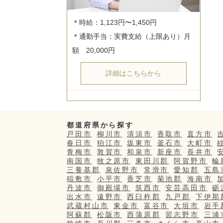
＊時給：1,123円〜1,450円

＊通勤手当：実費支給（上限あり）月
詳細はこちらから
都道府県から探す
戸田市
柳川市
清須市
香取市
直方市
春日市
狛江市
坂東市
釜石市
大町市
青梅市
敦賀市
和泉市
新座市
長井市
南国市
牧之原市
東田川郡
阿賀野市
輪
三養基郡
泉佐野市
常滑市
愛知郡
五島
稲敷市
小平市
香芝市
菊池郡
海南市
丹波市
御殿場市
筑西市
安芸高田市
砺
出水市
遠野市
西臼杵郡
九戸郡
下伊那
武蔵村山市
東金市
富谷市
大垣市
岩手
阿蘇郡
松阪市
西蒲原郡
習志野市
三浦