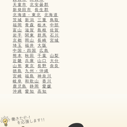
天童市
北安曇郡
新発田市
長生郡
北海道・東北
北海道
茨城
新潟
三重
鳥取
福岡
青森
栃木
中部
富山
滋賀
島根
佐賀
岩手
関東
群馬
石川
京都
岡山
長崎
宮城
埼玉
福井
大阪
中国・四国
広島
熊本
秋田
千葉
山梨
近畿
兵庫
山口
大分
山形
東京
長野
奈良
徳島
九州・沖縄
宮崎
福島
神奈川
岐阜
和歌山
香川
鹿児島
静岡
愛媛
沖縄
愛知
高知