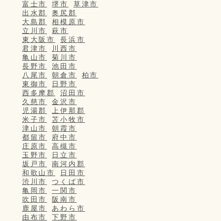
富士市
堺市
草津市
出水郡
奥尻郡
大島郡
相模原市
立川市
萩市
東大阪市
長浜市
君津市
川西市
亀山市
菊川市
長野市
池田市
八尾市
朝倉市
柏市
東御市
日野市
西多摩郡
沼田市
久慈市
金沢市
児湯郡
上伊那郡
米子市
苫小牧市
津山市
朝霞市
都留市
府中市
庄原市
高槻市
玉野市
日立市
坂戸市
南河内郡
和歌山市
日田市
渋川市
つくば市
亀岡市
一関市
吹田市
阪南市
鹿屋市
あわら市
由布市
下野市