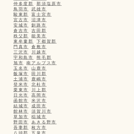
仲多度郡
那須塩原市
鳥羽市
武雄市
駿東郡
富士宮市
宮古市
沼津市
安城市
釧路市
倉吉市
吉田郡
秩父郡
能美市
東牟婁郡
下都賀郡
門真市
倉敷市
三沢市
川越市
宇和島市
熊毛郡
旭市
南アルプス市
玉名市
山鹿市
飯塚市
田川郡
土浦市
鹿嶋市
登米市
北杜市
栗東市
川上郡
日光市
高岡市
函館市
米沢市
結城市
成田市
館林市
須賀川市
草加市
稲城市
野田市
あきる野市
吾妻郡
枚方市
八頭郡
五泉市