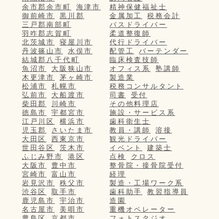
余市郡余市町
海津市
精神保健福祉士
御前崎市
黒川郡
金属加工
税務会計
三戸郡南部町
バスドライバー
羽咋郡志賀町
柔道整復師
北茨城市
寝屋川市
代行ドライバー
丹波篠山市
水俣市
配管工
バーテンダー
結城郡八千代町
臨床検査技師
魚沼市
大阪狭山市
オフィス系
塾講師
木更津市
茅ヶ崎市
製造業
松浦市
札幌市
税務コンサルタント
弘前市
大船渡市
司書
受付
柴田郡
川崎市
その他料理店
徳島市
宇都宮市
施設・サービス系
江戸川区
横浜市
歯科衛生士
児玉郡
さいたま市
教員・講師
溶接
大田区
西東京市
観光ドライバー
世田谷区
茨木市
イベント
建築士
ふじみ野市
港区
点検
クロス
大阪市
豊中市
整骨院・接骨院受付
宮崎市
富山市
経理
岩見沢市
秩父市
製造・工場ワーク系
渋谷区
取手市
歯科助手
教習指導員
鹿児島市
宇治市
造園
名古屋市
美唄市
重機オペレーター
豊島区
京都市
フォトスタジオ