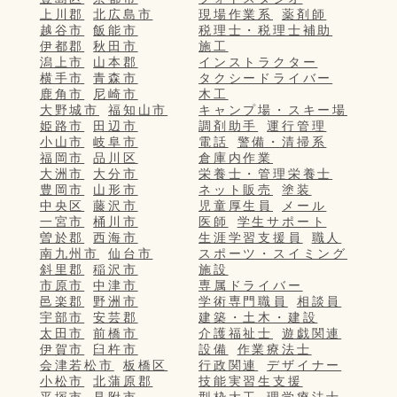
上川郡
北広島市
現場作業系
薬剤師
越谷市
飯能市
税理士・税理士補助
伊都郡
秋田市
施工
潟上市
山本郡
インストラクター
横手市
青森市
タクシードライバー
鹿角市
尼崎市
木工
大野城市
福知山市
キャンプ場・スキー場
姫路市
田辺市
調剤助手
運行管理
小山市
岐阜市
電話
警備・清掃系
福岡市
品川区
倉庫内作業
大洲市
大分市
栄養士・管理栄養士
豊岡市
山形市
ネット販売
塗装
中央区
藤沢市
児童厚生員
メール
一宮市
桶川市
医師
学生サポート
曽於郡
西海市
生涯学習支援員
職人
南九州市
仙台市
スポーツ・スイミング
斜里郡
稲沢市
施設
市原市
中津市
専属ドライバー
邑楽郡
野洲市
学術専門職員
相談員
宇部市
安芸郡
建築・土木・建設
太田市
前橋市
介護福祉士
遊戯関連
伊賀市
臼杵市
設備
作業療法士
会津若松市
板橋区
行政関連
デザイナー
小松市
北蒲原郡
技能実習生支援
平塚市
見附市
型枠大工
理学療法士