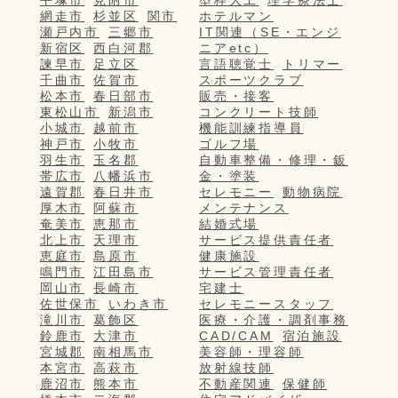
網走市
杉並区
関市
ホテルマン
瀬戸内市
三郷市
IT関連（SE・エンジ
新宿区
西白河郡
ニアetc）
諫早市
足立区
言語聴覚士
トリマー
千曲市
佐賀市
スポーツクラブ
松本市
春日部市
販売・接客
東松山市
新潟市
コンクリート技師
小城市
越前市
機能訓練指導員
神戸市
小牧市
ゴルフ場
羽生市
玉名郡
自動車整備・修理・鈑
帯広市
八幡浜市
金・塗装
遠賀郡
春日井市
セレモニー
動物病院
厚木市
阿蘇市
メンテナンス
奄美市
恵那市
結婚式場
北上市
天理市
サービス提供責任者
恵庭市
島原市
健康施設
鳴門市
江田島市
サービス管理責任者
岡山市
長崎市
宅建士
佐世保市
いわき市
セレモニースタッフ
滝川市
葛飾区
医療・介護・調剤事務
鈴鹿市
大津市
CAD/CAM
宿泊施設
宮城郡
南相馬市
美容師・理容師
本宮市
高萩市
放射線技師
鹿沼市
熊本市
不動産関連
保健師