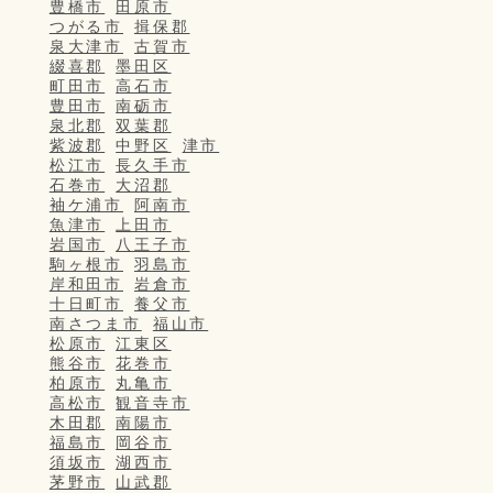
豊橋市
田原市
つがる市
揖保郡
泉大津市
古賀市
綴喜郡
墨田区
町田市
高石市
豊田市
南砺市
泉北郡
双葉郡
紫波郡
中野区
津市
松江市
長久手市
石巻市
大沼郡
袖ケ浦市
阿南市
魚津市
上田市
岩国市
八王子市
駒ヶ根市
羽島市
岸和田市
岩倉市
十日町市
養父市
南さつま市
福山市
松原市
江東区
熊谷市
花巻市
柏原市
丸亀市
高松市
観音寺市
木田郡
南陽市
福島市
岡谷市
須坂市
湖西市
茅野市
山武郡