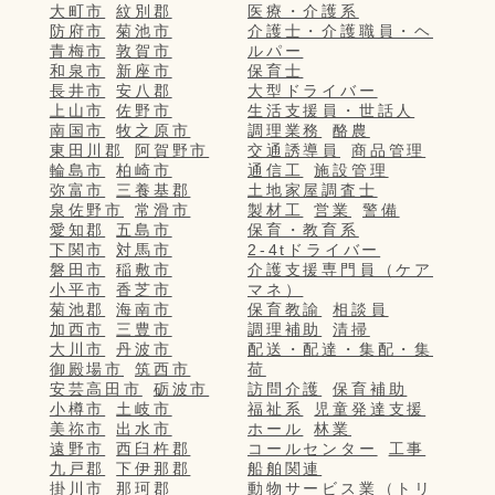
大町市
紋別郡
医療・介護系
防府市
菊池市
介護士・介護職員・ヘ
青梅市
敦賀市
ルパー
和泉市
新座市
保育士
長井市
安八郡
大型ドライバー
上山市
佐野市
生活支援員・世話人
南国市
牧之原市
調理業務
酪農
東田川郡
阿賀野市
交通誘導員
商品管理
輪島市
柏崎市
通信工
施設管理
弥富市
三養基郡
土地家屋調査士
泉佐野市
常滑市
製材工
営業
警備
愛知郡
五島市
保育・教育系
下関市
対馬市
2-4tドライバー
磐田市
稲敷市
介護支援専門員（ケア
小平市
香芝市
マネ）
菊池郡
海南市
保育教諭
相談員
加西市
三豊市
調理補助
清掃
大川市
丹波市
配送・配達・集配・集
御殿場市
筑西市
荷
安芸高田市
砺波市
訪問介護
保育補助
小樽市
土岐市
福祉系
児童発達支援
美祢市
出水市
ホール
林業
遠野市
西臼杵郡
コールセンター
工事
九戸郡
下伊那郡
船舶関連
掛川市
那珂郡
動物サービス業（トリ