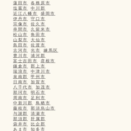
蓮田市
各務原市
塩竈市
中川郡
近江八幡市
盛岡市
伊丹市
守口市
宗像市
佐久市
串間市
久留米市
松山市
角田市
山梨市
大仙市
島田市
佐渡市
古河市
光市
練馬区
豊川市
浦河郡
富士吉田市
彦根市
鎌倉市
郡上市
瑞浪市
中津川市
泉南郡
甲州市
日南市
加賀市
八千代市
加茂市
那珂市
明石市
周南市
足利市
中新川郡
鳥栖市
藤枝市
那須烏山市
与謝郡
清瀬市
那須郡
肝属郡
袋井市
比企郡
あま市
知多市