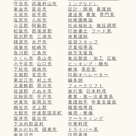
守谷市
武蔵村山市
ミングなど）
東金市
富谷市
設計・開発
看護師
大垣市
岩手郡
運送業
農業
専門系
塩尻市
八街市
幼稚園教諭
小豆郡
阿蘇郡
社会福祉士
施設調理
松阪市
西蒲原郡
行政書士
フード系
習志野市
三浦市
准看護師
橿原市
水戸市
送迎スタッフ
鴻巣市
枕崎市
児童指導員
吾川郡
三条市
就労支援員
さくら市
高山市
食品製造・加工
広報
小千谷市
山口市
ピッキング・梱包
下松市
湖南市
解体
美容室
京都郡
安芸市
印刷オペレーター
東近江市
村上市
鍼灸師
北葛飾郡
滑川市
フォークリフト
佐波郡
さぬき市
旅行業
日本料理
北秋田市
平戸市
農業・第一次産業系
伊東市
長岡京市
看護助手
学童支援員
桐生市
犬上郡
職業指導員
大館市
伊達郡国見町
修理・整備
坂井市
坂出市
マーケティング
下水内郡栄村
中華料理
東かがわ市
国東市
ドライバー系
南魚沼市
訪問看護