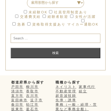
未経験OK
社員登用制度あり
交通費支給
経験者歓迎
女性が活躍
急募
資格取得支援あり
マイカー通勤OK
都道府県から探す
職種から探す
戸田市
柳川市
ネイリスト
家事代行
清須市
香取市
不動産管理
組立
直方市
吉川市
超音波技師
富田林市
逗子市
先導・誘導
春日市
狛江市
事務（一般・経理・営
坂東市
釜石市
業など事務全般）