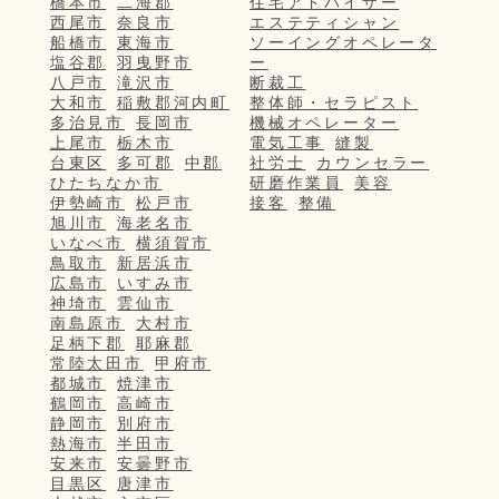
橋本市
二海郡
住宅アドバイザー
西尾市
奈良市
エステティシャン
船橋市
東海市
ソーイングオペレータ
塩谷郡
羽曳野市
ー
八戸市
滝沢市
断裁工
大和市
稲敷郡河内町
整体師・セラピスト
多治見市
長岡市
機械オペレーター
上尾市
栃木市
電気工事
縫製
台東区
多可郡
中郡
社労士
カウンセラー
ひたちなか市
研磨作業員
美容
伊勢崎市
松戸市
接客
整備
旭川市
海老名市
いなべ市
横須賀市
鳥取市
新居浜市
広島市
いすみ市
神埼市
雲仙市
南島原市
大村市
足柄下郡
耶麻郡
常陸太田市
甲府市
都城市
焼津市
鶴岡市
高崎市
静岡市
別府市
熱海市
半田市
安来市
安曇野市
目黒区
唐津市