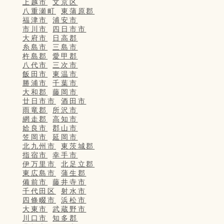
上越市
文京区
八重瀬町
東蒲原郡
福津市
浦安市
市川市
四日市市
大府市
日高郡
糸島市
三島市
杵島郡
愛甲郡
八代市
三次市
飯田市
東温市
勝浦市
千葉市
大和郡
藤岡市
廿日市市
酒田市
雨竜郡
所沢市
網走郡
高知市
姶良市
郡山市
笠岡市
延岡市
北九州市
東茨城郡
指宿市
幸手市
伊万里市
北足立郡
東広島市
蒲生郡
備前市
藤井寺市
千代田区
射水市
四條畷市
浜松市
大東市
武蔵野市
川口市
知多郡