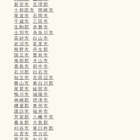
新宮市
亘理郡
十和田市
岡崎市
尾道市
石岡市
千歳市
三田市
生駒郡
赤磐市
士別市
糸魚川市
高砂市
白山市
岩沼市
富里市
熊野市
丹生郡
国立市
豊前市
海部郡
犬山市
鹿島市
府中市
石川郡
白石市
知立市
京田辺市
勝山市
東白川郡
尾鷲市
綾部市
鴨川市
城陽市
神崎郡
摂津市
糟屋郡
奥州市
諏訪市
福井市
芳賀郡
八幡平市
桑名郡
大島郡
刈谷市
東臼杵郡
出雲市
荒川区
西宮市
向日市