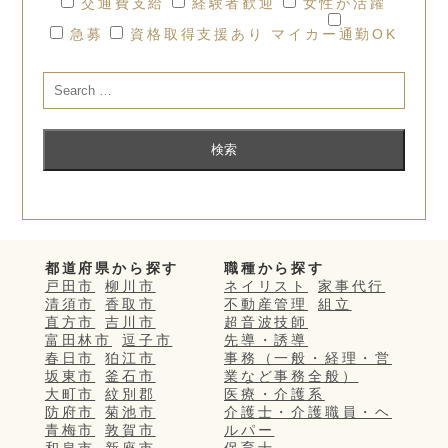
交通費支給
経験者歓迎
女性が活躍
急募
資格取得支援あり
マイカー通勤OK
都道府県から探す
職種から探す
戸田市
柳川市
ネイリスト
家事代行
清須市
香取市
不動産管理
組立
直方市
吉川市
超音波技師
富田林市
逗子市
先導・誘導
春日市
狛江市
事務（一般・経理・営
坂東市
釜石市
業など事務全般）
大町市
紋別郡
医療・介護系
防府市
菊池市
介護士・介護職員・ヘ
青梅市
敦賀市
ルパー
和泉市
新座市
保育士