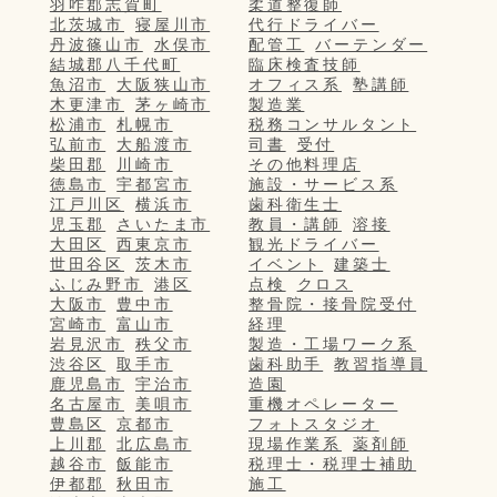
羽咋郡志賀町
柔道整復師
北茨城市
寝屋川市
代行ドライバー
丹波篠山市
水俣市
配管工
バーテンダー
結城郡八千代町
臨床検査技師
魚沼市
大阪狭山市
オフィス系
塾講師
木更津市
茅ヶ崎市
製造業
松浦市
札幌市
税務コンサルタント
弘前市
大船渡市
司書
受付
柴田郡
川崎市
その他料理店
徳島市
宇都宮市
施設・サービス系
江戸川区
横浜市
歯科衛生士
児玉郡
さいたま市
教員・講師
溶接
大田区
西東京市
観光ドライバー
世田谷区
茨木市
イベント
建築士
ふじみ野市
港区
点検
クロス
大阪市
豊中市
整骨院・接骨院受付
宮崎市
富山市
経理
岩見沢市
秩父市
製造・工場ワーク系
渋谷区
取手市
歯科助手
教習指導員
鹿児島市
宇治市
造園
名古屋市
美唄市
重機オペレーター
豊島区
京都市
フォトスタジオ
上川郡
北広島市
現場作業系
薬剤師
越谷市
飯能市
税理士・税理士補助
伊都郡
秋田市
施工