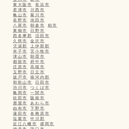
東大阪市
長浜市
君津市
川西市
亀山市
菊川市
長野市
池田市
八尾市
朝倉市
柏市
東御市
日野市
西多摩郡
沼田市
久慈市
金沢市
児湯郡
上伊那郡
米子市
苫小牧市
津山市
朝霞市
都留市
府中市
庄原市
高槻市
玉野市
日立市
坂戸市
南河内郡
和歌山市
日田市
渋川市
つくば市
亀岡市
一関市
吹田市
阪南市
鹿屋市
あわら市
由布市
下野市
蓮田市
各務原市
塩竈市
中川郡
近江八幡市
盛岡市
伊丹市
守口市