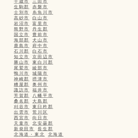
千歳市
三田市
生駒郡
赤磐市
士別市
糸魚川市
高砂市
白山市
岩沼市
富里市
熊野市
丹生郡
国立市
豊前市
海部郡
犬山市
鹿島市
府中市
石川郡
白石市
知立市
京田辺市
勝山市
東白川郡
尾鷲市
綾部市
鴨川市
城陽市
神崎郡
摂津市
糟屋郡
奥州市
諏訪市
福井市
芳賀郡
八幡平市
桑名郡
大島郡
刈谷市
東臼杵郡
出雲市
荒川区
西宮市
向日市
天童市
北安曇郡
新発田市
長生郡
北海道・東北
北海道