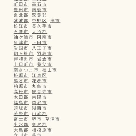
町田市
高石市
豊田市
南砺市
泉北郡
双葉郡
紫波郡
中野区
津市
松江市
長久手市
石巻市
大沼郡
袖ケ浦市
阿南市
魚津市
上田市
岩国市
八王子市
駒ヶ根市
羽島市
岸和田市
岩倉市
十日町市
養父市
南さつま市
福山市
松原市
江東区
熊谷市
花巻市
柏原市
丸亀市
高松市
観音寺市
木田郡
南陽市
福島市
岡谷市
須坂市
湖西市
茅野市
山武郡
富士市
堺市
草津市
出水郡
奥尻郡
大島郡
相模原市
立川市
萩市