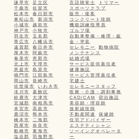
諫早市
足立区
言語聴覚士
トリマー
千曲市
佐賀市
スポーツクラブ
松本市
春日部市
販売・接客
東松山市
新潟市
コンクリート技師
小城市
越前市
機能訓練指導員
神戸市
小牧市
ゴルフ場
羽生市
玉名郡
自動車整備・修理・鈑
帯広市
八幡浜市
金・塗装
遠賀郡
春日井市
セレモニー
動物病院
厚木市
阿蘇市
メンテナンス
奄美市
恵那市
結婚式場
北上市
天理市
サービス提供責任者
恵庭市
島原市
健康施設
鳴門市
江田島市
サービス管理責任者
岡山市
長崎市
宅建士
佐世保市
いわき市
セレモニースタッフ
滝川市
葛飾区
医療・介護・調剤事務
鈴鹿市
大津市
CAD/CAM
宿泊施設
宮城郡
南相馬市
美容師・理容師
本宮市
高萩市
放射線技師
鹿沼市
熊本市
不動産関連
保健師
橋本市
二海郡
住宅アドバイザー
西尾市
奈良市
エステティシャン
船橋市
東海市
ソーイングオペレータ
塩谷郡
羽曳野市
ー