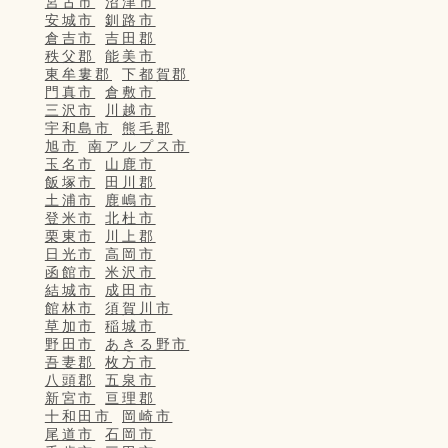
宮古市
沼津市
安城市
釧路市
倉吉市
吉田郡
秩父郡
能美市
東牟婁郡
下都賀郡
門真市
倉敷市
三沢市
川越市
宇和島市
熊毛郡
旭市
南アルプス市
玉名市
山鹿市
飯塚市
田川郡
土浦市
鹿嶋市
登米市
北杜市
栗東市
川上郡
日光市
高岡市
函館市
米沢市
結城市
成田市
館林市
須賀川市
草加市
稲城市
野田市
あきる野市
吾妻郡
枚方市
八頭郡
五泉市
新宮市
亘理郡
十和田市
岡崎市
尾道市
石岡市