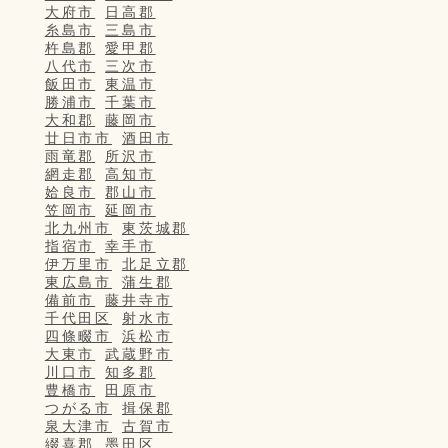
大府市
日高郡
糸島市
三島市
杵島郡
愛甲郡
八代市
三次市
飯田市
東温市
勝浦市
千葉市
大和郡
藤岡市
廿日市市
酒田市
雨竜郡
所沢市
網走郡
高知市
姶良市
郡山市
笠岡市
延岡市
北九州市
東茨城郡
指宿市
幸手市
伊万里市
北足立郡
東広島市
蒲生郡
備前市
藤井寺市
千代田区
射水市
四條畷市
浜松市
大東市
武蔵野市
川口市
知多郡
豊橋市
田原市
つがる市
揖保郡
泉大津市
古賀市
綴喜郡
墨田区