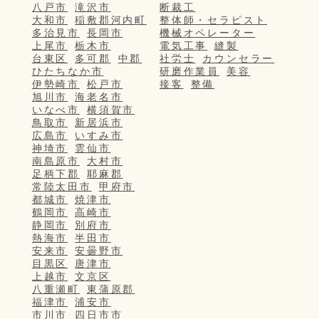
八戸市
滝沢市
断裁工
大和市
稲敷郡河内町
整体師・セラピスト
多治見市
長岡市
機械オペレーター
上尾市
栃木市
電気工事
縫製
台東区
多可郡
中郡
社労士
カウンセラー
ひたちなか市
研磨作業員
美容
伊勢崎市
松戸市
接客
整備
旭川市
海老名市
いなべ市
横須賀市
鳥取市
新居浜市
広島市
いすみ市
神埼市
雲仙市
南島原市
大村市
足柄下郡
耶麻郡
常陸太田市
甲府市
都城市
焼津市
鶴岡市
高崎市
静岡市
別府市
熱海市
半田市
安来市
安曇野市
目黒区
唐津市
上越市
文京区
八重瀬町
東蒲原郡
福津市
浦安市
市川市
四日市市