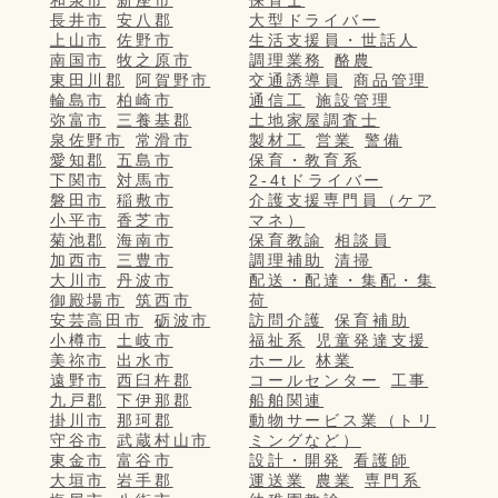
長井市
安八郡
大型ドライバー
上山市
佐野市
生活支援員・世話人
南国市
牧之原市
調理業務
酪農
東田川郡
阿賀野市
交通誘導員
商品管理
輪島市
柏崎市
通信工
施設管理
弥富市
三養基郡
土地家屋調査士
泉佐野市
常滑市
製材工
営業
警備
愛知郡
五島市
保育・教育系
下関市
対馬市
2-4tドライバー
磐田市
稲敷市
介護支援専門員（ケア
小平市
香芝市
マネ）
菊池郡
海南市
保育教諭
相談員
加西市
三豊市
調理補助
清掃
大川市
丹波市
配送・配達・集配・集
御殿場市
筑西市
荷
安芸高田市
砺波市
訪問介護
保育補助
小樽市
土岐市
福祉系
児童発達支援
美祢市
出水市
ホール
林業
遠野市
西臼杵郡
コールセンター
工事
九戸郡
下伊那郡
船舶関連
掛川市
那珂郡
動物サービス業（トリ
守谷市
武蔵村山市
ミングなど）
東金市
富谷市
設計・開発
看護師
大垣市
岩手郡
運送業
農業
専門系