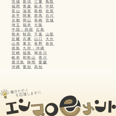
茨城
新潟
三重
鳥取
福岡
青森
栃木
中部
富山
滋賀
島根
佐賀
岩手
関東
群馬
石川
京都
岡山
長崎
宮城
埼玉
福井
大阪
中国・四国
広島
熊本
秋田
千葉
山梨
近畿
兵庫
山口
大分
山形
東京
長野
奈良
徳島
九州・沖縄
宮崎
福島
神奈川
岐阜
和歌山
香川
鹿児島
静岡
愛媛
沖縄
愛知
高知