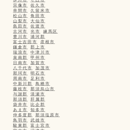
宗像市
佐久市
串間市
久留米市
松山市
角田市
山梨市
大仙市
島田市
佐渡市
古河市
光市
練馬区
豊川市
浦河郡
富士吉田市
彦根市
鎌倉市
郡上市
瑞浪市
中津川市
泉南郡
甲州市
日南市
加賀市
八千代市
加茂市
那珂市
明石市
周南市
足利市
中新川郡
鳥栖市
藤枝市
那須烏山市
与謝郡
清瀬市
那須郡
肝属郡
袋井市
比企郡
あま市
知多市
仲多度郡
那須塩原市
鳥羽市
武雄市
駿東郡
富士宮市