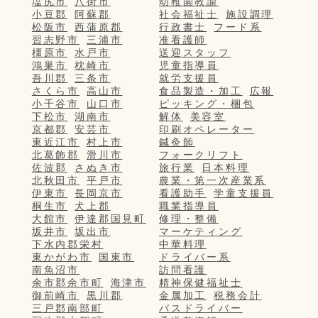
塩尻市
八街市
幼稚園教諭
小豆郡
阿蘇郡
社会福祉士
施設調理
松阪市
西蒲原郡
行政書士
フード系
習志野市
三浦市
准看護師
橿原市
水戸市
送迎スタッフ
鴻巣市
枕崎市
児童指導員
吾川郡
三条市
就労支援員
さくら市
高山市
食品製造・加工
広報
小千谷市
山口市
ピッキング・梱包
下松市
湖南市
解体
美容室
京都郡
安芸市
印刷オペレーター
東近江市
村上市
鍼灸師
北葛飾郡
滑川市
フォークリフト
佐波郡
さぬき市
旅行業
日本料理
北秋田市
平戸市
農業・第一次産業系
伊東市
長岡京市
看護助手
学童支援員
桐生市
犬上郡
職業指導員
大館市
伊達郡国見町
修理・整備
坂井市
坂出市
マーケティング
下水内郡栄村
中華料理
東かがわ市
国東市
ドライバー系
南魚沼市
訪問看護
余市郡余市町
海津市
精神保健福祉士
御前崎市
黒川郡
金属加工
税務会計
三戸郡南部町
バスドライバー