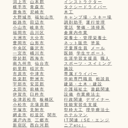
潟上市
山本郡
インストラクター
横手市
青森市
タクシードライバー
鹿角市
尼崎市
木工
大野城市
福知山市
キャンプ場・スキー場
姫路市
田辺市
調剤助手
運行管理
小山市
岐阜市
電話
警備・清掃系
福岡市
品川区
倉庫内作業
大洲市
大分市
栄養士・管理栄養士
豊岡市
山形市
ネット販売
塗装
中央区
藤沢市
児童厚生員
メール
一宮市
桶川市
医師
学生サポート
曽於郡
西海市
生涯学習支援員
職人
南九州市
仙台市
スポーツ・スイミング
斜里郡
稲沢市
施設
市原市
中津市
専属ドライバー
邑楽郡
野洲市
学術専門職員
相談員
宇部市
安芸郡
建築・土木・建設
太田市
前橋市
介護福祉士
遊戯関連
伊賀市
臼杵市
設備
作業療法士
会津若松市
板橋区
行政関連
デザイナー
小松市
北蒲原郡
技能実習生支援
平塚市
見附市
型枠大工
理学療法士
網走市
杉並区
関市
ホテルマン
瀬戸内市
三郷市
IT関連（SE・エンジ
新宿区
西白河郡
ニアetc）