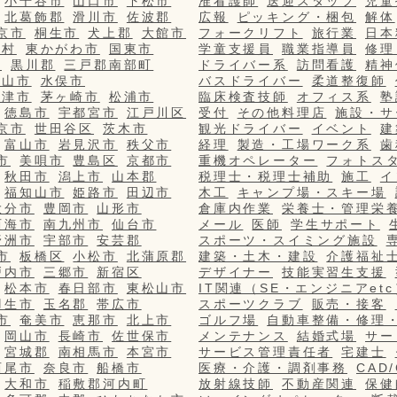
小千谷市
山口市
下松市
准看護師
送迎スタッフ
児童
北葛飾郡
滑川市
佐波郡
広報
ピッキング・梱包
解体
京市
桐生市
犬上郡
大館市
フォークリフト
旅行業
日本
栄村
東かがわ市
国東市
学童支援員
職業指導員
修理
市
黒川郡
三戸郡南部町
ドライバー系
訪問看護
精神
篠山市
水俣市
バスドライバー
柔道整復師
更津市
茅ヶ崎市
松浦市
臨床検査技師
オフィス系
塾
徳島市
宇都宮市
江戸川区
受付
その他料理店
施設・サ
京市
世田谷区
茨木市
観光ドライバー
イベント
建
富山市
岩見沢市
秩父市
経理
製造・工場ワーク系
歯
市
美唄市
豊島区
京都市
重機オペレーター
フォトス
秋田市
潟上市
山本郡
税理士・税理士補助
施工
イ
福知山市
姫路市
田辺市
木工
キャンプ場・スキー場
大分市
豊岡市
山形市
倉庫内作業
栄養士・管理栄
西海市
南九州市
仙台市
メール
医師
学生サポート
野洲市
宇部市
安芸郡
スポーツ・スイミング施設
市
板橋区
小松市
北蒲原郡
建築・土木・建設
介護福祉
戸内市
三郷市
新宿区
デザイナー
技能実習生支援
松本市
春日部市
東松山市
IT関連（SE・エンジニアetc
羽生市
玉名郡
帯広市
スポーツクラブ
販売・接客
市
奄美市
恵那市
北上市
ゴルフ場
自動車整備・修理
岡山市
長崎市
佐世保市
メンテナンス
結婚式場
サー
宮城郡
南相馬市
本宮市
サービス管理責任者
宅建士
西尾市
奈良市
船橋市
医療・介護・調剤事務
CAD
大和市
稲敷郡河内町
放射線技師
不動産関連
保健