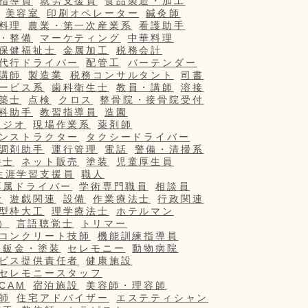
指導員
就労支援員
食品製造・加工
美容室
印刷オペレーター
鍼灸師
料理
農業・第一次産業系
看護助手
・整備
マーケティング
中華料理
保健福祉士
金属加工
税務会計
代行ドライバー
配管工
バーテンダー
講師
製造業
税務コンサルタント
司書
ービス系
歯科衛生士
教員・講師
溶接
築士
点検
クロス
整骨院・接骨院受付
科助手
教習指導員
造園
タジオ
現場作業系
薬剤師
ンストラクター
タクシードライバー
調剤助手
運行管理
電話
警備・清掃系
養士
ネット販売
塗装
児童厚生員
生涯学習支援員
職人
専属ドライバー
学術専門職員
相談員
士
遊戯関連
設備
作業療法士
行政関連
型枠大工
理学療法士
ホテルマン
）
言語聴覚士
トリマー
コンクリート技師
機能訓練指導員
・鈑金・塗装
セレモニー
動物病院
ビス提供責任者
健康施設
セレモニースタッフ
/CAM
宿泊施設
美容師・理容師
師
住宅アドバイザー
エステティシャン