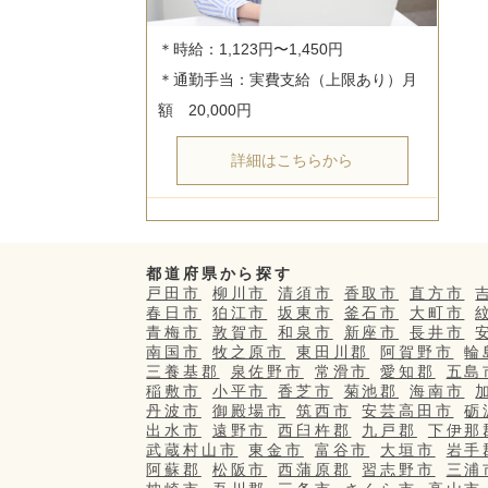
＊時給：1,123円〜1,450円

＊通勤手当：実費支給（上限あり）月
詳細はこちらから
都道府県から探す
戸田市
柳川市
清須市
香取市
直方市
春日市
狛江市
坂東市
釜石市
大町市
青梅市
敦賀市
和泉市
新座市
長井市
南国市
牧之原市
東田川郡
阿賀野市
輪
三養基郡
泉佐野市
常滑市
愛知郡
五島
稲敷市
小平市
香芝市
菊池郡
海南市
丹波市
御殿場市
筑西市
安芸高田市
砺
出水市
遠野市
西臼杵郡
九戸郡
下伊那
武蔵村山市
東金市
富谷市
大垣市
岩手
阿蘇郡
松阪市
西蒲原郡
習志野市
三浦