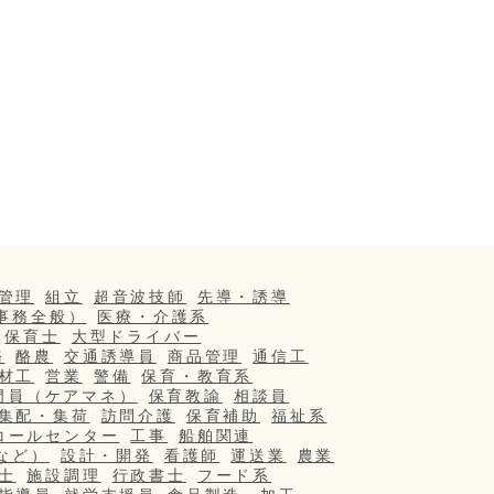
管理
組立
超音波技師
先導・誘導
事務全般）
医療・介護系
保育士
大型ドライバー
務
酪農
交通誘導員
商品管理
通信工
材工
営業
警備
保育・教育系
門員（ケアマネ）
保育教諭
相談員
集配・集荷
訪問介護
保育補助
福祉系
コールセンター
工事
船舶関連
など）
設計・開発
看護師
運送業
農業
士
施設調理
行政書士
フード系