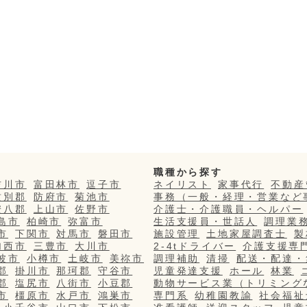
職種から探す
吉川市
富田林市
逗子市
ネイリスト
家事代行
不動産
紋別郡
防府市
菊池市
事務（一般・経理・営業など
安八郡
上山市
佐野市
介護士・介護職員・ヘルパー
島市
柏崎市
弥富市
生活支援員・世話人
調理業
市
下関市
対馬市
磐田市
施設管理
土地家屋調査士
製
加西市
三豊市
大川市
2-4tドライバー
介護支援専
波市
小樽市
土岐市
美祢市
調理補助
清掃
配送・配達・
郡
掛川市
那珂郡
守谷市
児童発達支援
ホール
林業
郡
塩尻市
八街市
小豆郡
動物サービス業（トリミング
市
橿原市
水戸市
鴻巣市
専門系
幼稚園教諭
社会福祉