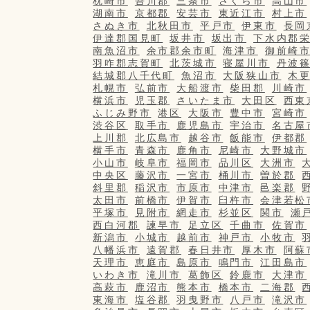
枕崎市
吾川郡
三条市
さくら市
高山市
湖南市
京都郡
安芸市
東近江市
村上市
さぬき市
北秋田市
平戸市
伊東市
長岡
伊達郡国見町
坂井市
坂出市
下水内郡
南魚沼市
余市郡余市町
海津市
御前崎
羽咋郡志賀町
北茨城市
寝屋川市
丹波
結城郡八千代町
魚沼市
大阪狭山市
木
札幌市
弘前市
大船渡市
柴田郡
川崎市
横浜市
児玉郡
さいたま市
大田区
西東
ふじみ野市
港区
大阪市
豊中市
宮崎市
渋谷区
取手市
鹿児島市
宇治市
名古屋
上川郡
北広島市
越谷市
飯能市
伊都郡
横手市
青森市
鹿角市
尼崎市
大野城市
小山市
岐阜市
福岡市
品川区
大洲市
中央区
藤沢市
一宮市
桶川市
曽於郡
斜里郡
稲沢市
市原市
中津市
邑楽郡
太田市
前橋市
伊賀市
臼杵市
会津若松
平塚市
見附市
網走市
杉並区
関市
瀬
西白河郡
諫早市
足立区
千曲市
佐賀市
新潟市
小城市
越前市
神戸市
小牧市
八幡浜市
遠賀郡
春日井市
厚木市
阿蘇
天理市
恵庭市
島原市
鳴門市
江田島市
いわき市
滝川市
葛飾区
鈴鹿市
大津市
高萩市
鹿沼市
熊本市
橋本市
二海郡
東海市
塩谷郡
羽曳野市
八戸市
滝沢市