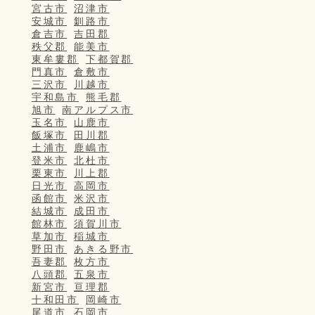
宮古市
沼津市
安城市
釧路市
倉吉市
吉田郡
秩父郡
能美市
東牟婁郡
下都賀郡
門真市
倉敷市
三沢市
川越市
宇和島市
熊毛郡
旭市
南アルプス市
玉名市
山鹿市
飯塚市
田川郡
土浦市
鹿嶋市
登米市
北杜市
栗東市
川上郡
日光市
高岡市
函館市
米沢市
結城市
成田市
館林市
須賀川市
草加市
稲城市
野田市
あきる野市
吾妻郡
枚方市
八頭郡
五泉市
新宮市
亘理郡
十和田市
岡崎市
尾道市
石岡市