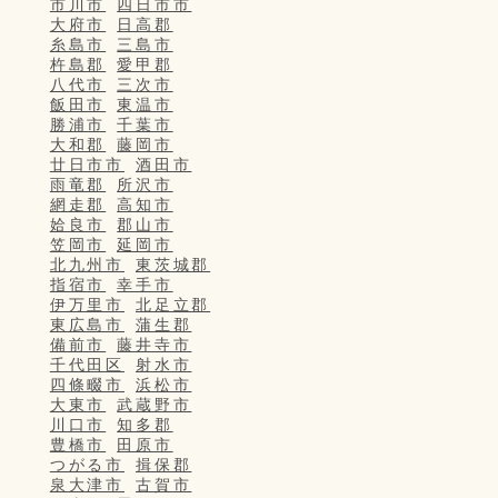
市川市
四日市市
大府市
日高郡
糸島市
三島市
杵島郡
愛甲郡
八代市
三次市
飯田市
東温市
勝浦市
千葉市
大和郡
藤岡市
廿日市市
酒田市
雨竜郡
所沢市
網走郡
高知市
姶良市
郡山市
笠岡市
延岡市
北九州市
東茨城郡
指宿市
幸手市
伊万里市
北足立郡
東広島市
蒲生郡
備前市
藤井寺市
千代田区
射水市
四條畷市
浜松市
大東市
武蔵野市
川口市
知多郡
豊橋市
田原市
つがる市
揖保郡
泉大津市
古賀市