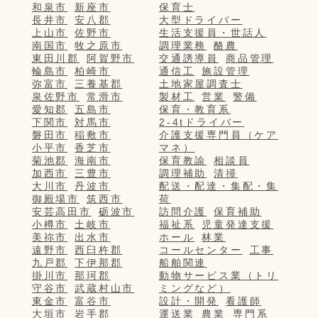
和泉市
新座市
保育士
長井市
安八郡
大型ドライバー
上山市
佐野市
生活支援員・世話人
南国市
牧之原市
調理業務
酪農
東田川郡
阿賀野市
交通誘導員
商品管理
輪島市
柏崎市
通信工
施設管理
弥富市
三養基郡
土地家屋調査士
泉佐野市
常滑市
製材工
営業
警備
愛知郡
五島市
保育・教育系
下関市
対馬市
2-4tドライバー
磐田市
稲敷市
介護支援専門員（ケア
小平市
香芝市
マネ）
菊池郡
海南市
保育教諭
相談員
加西市
三豊市
調理補助
清掃
大川市
丹波市
配送・配達・集配・集
御殿場市
筑西市
荷
安芸高田市
砺波市
訪問介護
保育補助
小樽市
土岐市
福祉系
児童発達支援
美祢市
出水市
ホール
林業
遠野市
西臼杵郡
コールセンター
工事
九戸郡
下伊那郡
船舶関連
掛川市
那珂郡
動物サービス業（トリ
守谷市
武蔵村山市
ミングなど）
東金市
富谷市
設計・開発
看護師
大垣市
岩手郡
運送業
農業
専門系