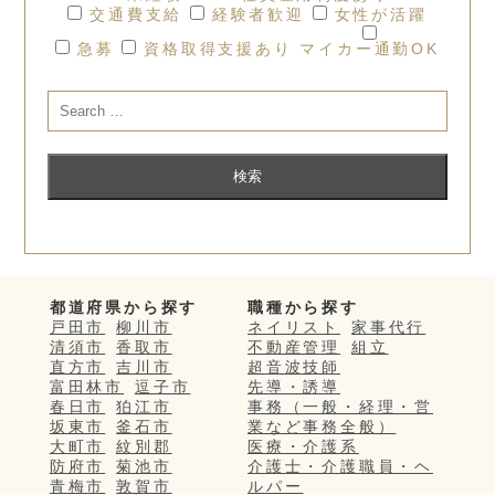
交通費支給
経験者歓迎
女性が活躍
急募
資格取得支援あり
マイカー通勤OK
都道府県から探す
職種から探す
戸田市
柳川市
ネイリスト
家事代行
清須市
香取市
不動産管理
組立
直方市
吉川市
超音波技師
富田林市
逗子市
先導・誘導
春日市
狛江市
事務（一般・経理・営
坂東市
釜石市
業など事務全般）
大町市
紋別郡
医療・介護系
防府市
菊池市
介護士・介護職員・ヘ
青梅市
敦賀市
ルパー