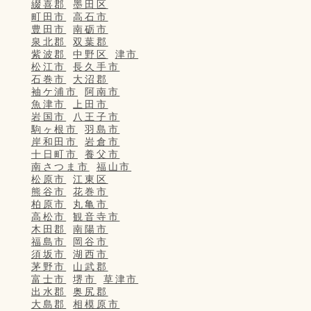
綴喜郡
墨田区
町田市
高石市
豊田市
南砺市
泉北郡
双葉郡
紫波郡
中野区
津市
松江市
長久手市
石巻市
大沼郡
袖ケ浦市
阿南市
魚津市
上田市
岩国市
八王子市
駒ヶ根市
羽島市
岸和田市
岩倉市
十日町市
養父市
南さつま市
福山市
松原市
江東区
熊谷市
花巻市
柏原市
丸亀市
高松市
観音寺市
木田郡
南陽市
福島市
岡谷市
須坂市
湖西市
茅野市
山武郡
富士市
堺市
草津市
出水郡
奥尻郡
大島郡
相模原市