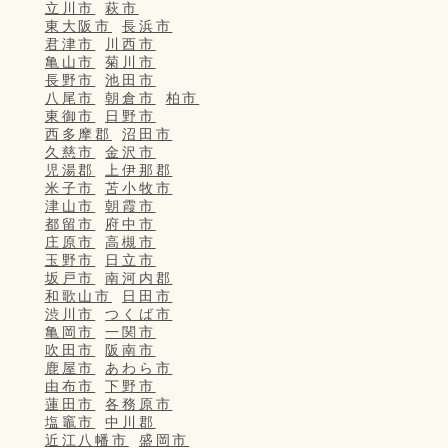
立川市
萩市
東大阪市
長浜市
君津市
川西市
亀山市
菊川市
長野市
池田市
八尾市
朝倉市
柏市
東御市
日野市
西多摩郡
沼田市
久慈市
金沢市
児湯郡
上伊那郡
米子市
苫小牧市
津山市
朝霞市
都留市
府中市
庄原市
高槻市
玉野市
日立市
坂戸市
南河内郡
和歌山市
日田市
渋川市
つくば市
亀岡市
一関市
吹田市
阪南市
鹿屋市
あわら市
由布市
下野市
蓮田市
各務原市
塩竈市
中川郡
近江八幡市
盛岡市