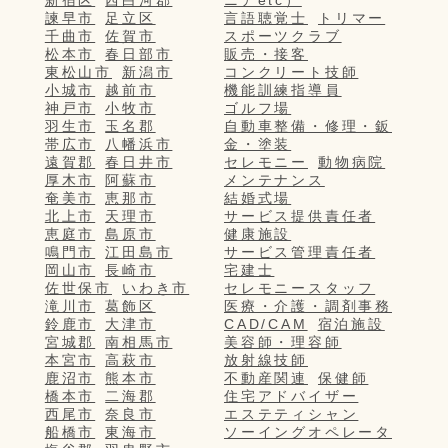
諫早市
足立区
言語聴覚士
トリマー
千曲市
佐賀市
スポーツクラブ
松本市
春日部市
販売・接客
東松山市
新潟市
コンクリート技師
小城市
越前市
機能訓練指導員
神戸市
小牧市
ゴルフ場
羽生市
玉名郡
自動車整備・修理・鈑
帯広市
八幡浜市
金・塗装
遠賀郡
春日井市
セレモニー
動物病院
厚木市
阿蘇市
メンテナンス
奄美市
恵那市
結婚式場
北上市
天理市
サービス提供責任者
恵庭市
島原市
健康施設
鳴門市
江田島市
サービス管理責任者
岡山市
長崎市
宅建士
佐世保市
いわき市
セレモニースタッフ
滝川市
葛飾区
医療・介護・調剤事務
鈴鹿市
大津市
CAD/CAM
宿泊施設
宮城郡
南相馬市
美容師・理容師
本宮市
高萩市
放射線技師
鹿沼市
熊本市
不動産関連
保健師
橋本市
二海郡
住宅アドバイザー
西尾市
奈良市
エステティシャン
船橋市
東海市
ソーイングオペレータ