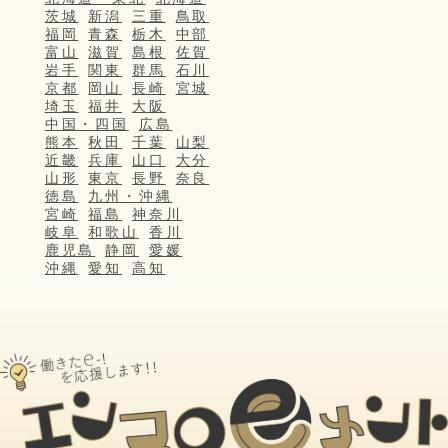
茨城
新潟
三重
鳥取
福岡
青森
栃木
中部
富山
滋賀
島根
佐賀
岩手
関東
群馬
石川
京都
岡山
長崎
宮城
埼玉
福井
大阪
中国・四国
広島
熊本
秋田
千葉
山梨
近畿
兵庫
山口
大分
山形
東京
長野
奈良
徳島
九州・沖縄
宮崎
福島
神奈川
岐阜
和歌山
香川
鹿児島
静岡
愛媛
沖縄
愛知
高知