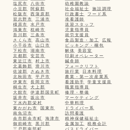
塩尻市
八街市
幼稚園教諭
小豆郡
阿蘇郡
社会福祉士
施設調理
松阪市
西蒲原郡
行政書士
フード系
習志野市
三浦市
准看護師
橿原市
水戸市
送迎スタッフ
鴻巣市
枕崎市
児童指導員
吾川郡
三条市
就労支援員
さくら市
高山市
食品製造・加工
広報
小千谷市
山口市
ピッキング・梱包
下松市
湖南市
解体
美容室
京都郡
安芸市
印刷オペレーター
東近江市
村上市
鍼灸師
北葛飾郡
滑川市
フォークリフト
佐波郡
さぬき市
旅行業
日本料理
北秋田市
平戸市
農業・第一次産業系
伊東市
長岡京市
看護助手
学童支援員
桐生市
犬上郡
職業指導員
大館市
伊達郡国見町
修理・整備
坂井市
坂出市
マーケティング
下水内郡栄村
中華料理
東かがわ市
国東市
ドライバー系
南魚沼市
訪問看護
余市郡余市町
海津市
精神保健福祉士
御前崎市
黒川郡
金属加工
税務会計
三戸郡南部町
バスドライバー