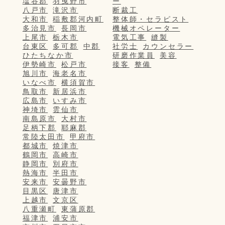
塩谷郡
羽曳野市
ー
八戸市
滝沢市
断裁工
大和市
稲敷郡河内町
整体師・セラピスト
多治見市
長岡市
機械オペレーター
上尾市
栃木市
電気工事
縫製
台東区
多可郡
中郡
社労士
カウンセラー
ひたちなか市
研磨作業員
美容
伊勢崎市
松戸市
接客
整備
旭川市
海老名市
いなべ市
横須賀市
鳥取市
新居浜市
広島市
いすみ市
神埼市
雲仙市
南島原市
大村市
足柄下郡
耶麻郡
常陸太田市
甲府市
都城市
焼津市
鶴岡市
高崎市
静岡市
別府市
熱海市
半田市
安来市
安曇野市
目黒区
唐津市
上越市
文京区
八重瀬町
東蒲原郡
福津市
浦安市