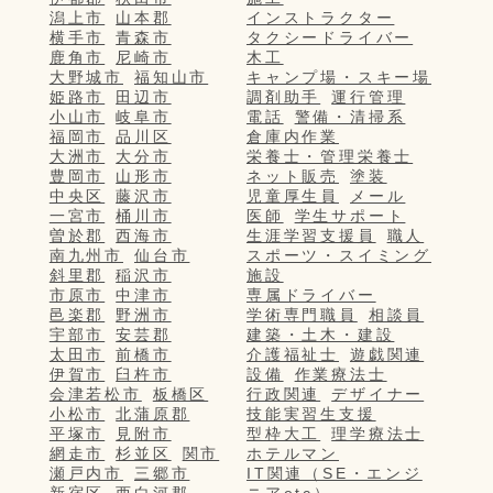
潟上市
山本郡
インストラクター
横手市
青森市
タクシードライバー
鹿角市
尼崎市
木工
大野城市
福知山市
キャンプ場・スキー場
姫路市
田辺市
調剤助手
運行管理
小山市
岐阜市
電話
警備・清掃系
福岡市
品川区
倉庫内作業
大洲市
大分市
栄養士・管理栄養士
豊岡市
山形市
ネット販売
塗装
中央区
藤沢市
児童厚生員
メール
一宮市
桶川市
医師
学生サポート
曽於郡
西海市
生涯学習支援員
職人
南九州市
仙台市
スポーツ・スイミング
斜里郡
稲沢市
施設
市原市
中津市
専属ドライバー
邑楽郡
野洲市
学術専門職員
相談員
宇部市
安芸郡
建築・土木・建設
太田市
前橋市
介護福祉士
遊戯関連
伊賀市
臼杵市
設備
作業療法士
会津若松市
板橋区
行政関連
デザイナー
小松市
北蒲原郡
技能実習生支援
平塚市
見附市
型枠大工
理学療法士
網走市
杉並区
関市
ホテルマン
瀬戸内市
三郷市
IT関連（SE・エンジ
新宿区
西白河郡
ニアetc）