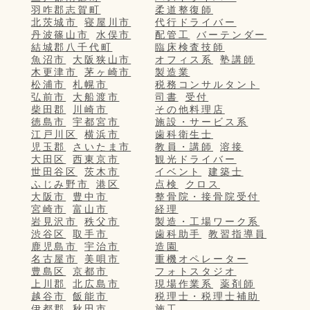
羽咋郡志賀町
柔道整復師
北茨城市
寝屋川市
代行ドライバー
丹波篠山市
水俣市
配管工
バーテンダー
結城郡八千代町
臨床検査技師
魚沼市
大阪狭山市
オフィス系
塾講師
木更津市
茅ヶ崎市
製造業
松浦市
札幌市
税務コンサルタント
弘前市
大船渡市
司書
受付
柴田郡
川崎市
その他料理店
徳島市
宇都宮市
施設・サービス系
江戸川区
横浜市
歯科衛生士
児玉郡
さいたま市
教員・講師
溶接
大田区
西東京市
観光ドライバー
世田谷区
茨木市
イベント
建築士
ふじみ野市
港区
点検
クロス
大阪市
豊中市
整骨院・接骨院受付
宮崎市
富山市
経理
岩見沢市
秩父市
製造・工場ワーク系
渋谷区
取手市
歯科助手
教習指導員
鹿児島市
宇治市
造園
名古屋市
美唄市
重機オペレーター
豊島区
京都市
フォトスタジオ
上川郡
北広島市
現場作業系
薬剤師
越谷市
飯能市
税理士・税理士補助
伊都郡
秋田市
施工