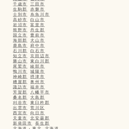
千歳市
三田市
生駒郡
赤磐市
士別市
糸魚川市
高砂市
白山市
岩沼市
富里市
熊野市
丹生郡
国立市
豊前市
海部郡
犬山市
鹿島市
府中市
石川郡
白石市
知立市
京田辺市
勝山市
東白川郡
尾鷲市
綾部市
鴨川市
城陽市
神崎郡
摂津市
糟屋郡
奥州市
諏訪市
福井市
芳賀郡
八幡平市
桑名郡
大島郡
刈谷市
東臼杵郡
出雲市
荒川区
西宮市
向日市
天童市
北安曇郡
新発田市
長生郡
北海道・東北
北海道