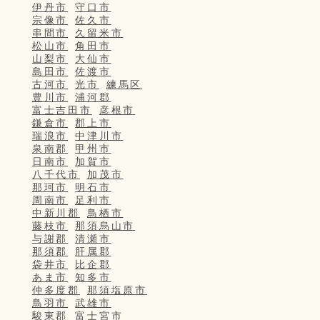
伊丹市
守口市
宗像市
佐久市
串間市
久留米市
松山市
角田市
山梨市
大仙市
島田市
佐渡市
古河市
光市
練馬区
豊川市
浦河郡
富士吉田市
彦根市
鎌倉市
郡上市
瑞浪市
中津川市
泉南郡
甲州市
日南市
加賀市
八千代市
加茂市
那珂市
明石市
周南市
足利市
中新川郡
鳥栖市
藤枝市
那須烏山市
与謝郡
清瀬市
那須郡
肝属郡
袋井市
比企郡
あま市
知多市
仲多度郡
那須塩原市
鳥羽市
武雄市
駿東郡
富士宮市