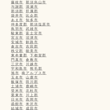
藤枝市
那須烏山市
与謝郡
清瀬市
那須郡
肝属郡
袋井市
比企郡
あま市
知多市
仲多度郡
那須塩原市
鳥羽市
武雄市
駿東郡
富士宮市
宮古市
沼津市
安城市
釧路市
倉吉市
吉田郡
秩父郡
能美市
東牟婁郡
下都賀郡
門真市
倉敷市
三沢市
川越市
宇和島市
熊毛郡
旭市
南アルプス市
玉名市
山鹿市
飯塚市
田川郡
土浦市
鹿嶋市
登米市
北杜市
栗東市
川上郡
日光市
高岡市
函館市
米沢市
結城市
成田市