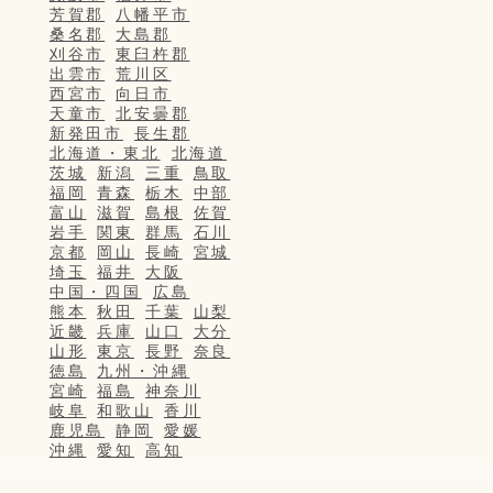
芳賀郡
八幡平市
桑名郡
大島郡
刈谷市
東臼杵郡
出雲市
荒川区
西宮市
向日市
天童市
北安曇郡
新発田市
長生郡
北海道・東北
北海道
茨城
新潟
三重
鳥取
福岡
青森
栃木
中部
富山
滋賀
島根
佐賀
岩手
関東
群馬
石川
京都
岡山
長崎
宮城
埼玉
福井
大阪
中国・四国
広島
熊本
秋田
千葉
山梨
近畿
兵庫
山口
大分
山形
東京
長野
奈良
徳島
九州・沖縄
宮崎
福島
神奈川
岐阜
和歌山
香川
鹿児島
静岡
愛媛
沖縄
愛知
高知