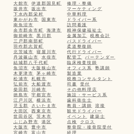
大館市
伊達郡国見町
修理・整備
坂井市
坂出市
マーケティング
下水内郡栄村
中華料理
東かがわ市
国東市
ドライバー系
南魚沼市
訪問看護
余市郡余市町
海津市
精神保健福祉士
御前崎市
黒川郡
金属加工
税務会計
三戸郡南部町
バスドライバー
羽咋郡志賀町
柔道整復師
北茨城市
寝屋川市
代行ドライバー
丹波篠山市
水俣市
配管工
バーテンダー
結城郡八千代町
臨床検査技師
魚沼市
大阪狭山市
オフィス系
塾講師
木更津市
茅ヶ崎市
製造業
松浦市
札幌市
税務コンサルタント
弘前市
大船渡市
司書
受付
柴田郡
川崎市
その他料理店
徳島市
宇都宮市
施設・サービス系
江戸川区
横浜市
歯科衛生士
児玉郡
さいたま市
教員・講師
溶接
大田区
西東京市
観光ドライバー
世田谷区
茨木市
イベント
建築士
ふじみ野市
港区
点検
クロス
大阪市
豊中市
整骨院・接骨院受付
宮崎市
富山市
経理