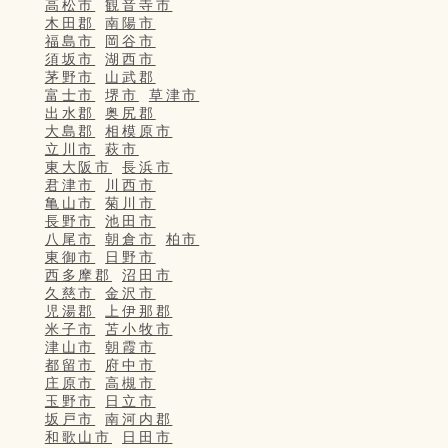
高松市
観音寺市
木田郡
南陽市
福島市
岡谷市
須坂市
湖西市
茅野市
山武郡
富士市
堺市
草津市
出水郡
奥尻郡
大島郡
相模原市
立川市
萩市
東大阪市
長浜市
君津市
川西市
亀山市
菊川市
長野市
池田市
八尾市
朝倉市
柏市
東御市
日野市
西多摩郡
沼田市
久慈市
金沢市
児湯郡
上伊那郡
米子市
苫小牧市
津山市
朝霞市
都留市
府中市
庄原市
高槻市
玉野市
日立市
坂戸市
南河内郡
和歌山市
日田市