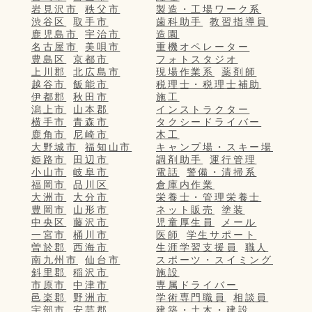
岩見沢市
秩父市
製造・工場ワーク系
渋谷区
取手市
歯科助手
教習指導員
鹿児島市
宇治市
造園
名古屋市
美唄市
重機オペレーター
豊島区
京都市
フォトスタジオ
上川郡
北広島市
現場作業系
薬剤師
越谷市
飯能市
税理士・税理士補助
伊都郡
秋田市
施工
潟上市
山本郡
インストラクター
横手市
青森市
タクシードライバー
鹿角市
尼崎市
木工
大野城市
福知山市
キャンプ場・スキー場
姫路市
田辺市
調剤助手
運行管理
小山市
岐阜市
電話
警備・清掃系
福岡市
品川区
倉庫内作業
大洲市
大分市
栄養士・管理栄養士
豊岡市
山形市
ネット販売
塗装
中央区
藤沢市
児童厚生員
メール
一宮市
桶川市
医師
学生サポート
曽於郡
西海市
生涯学習支援員
職人
南九州市
仙台市
スポーツ・スイミング
斜里郡
稲沢市
施設
市原市
中津市
専属ドライバー
邑楽郡
野洲市
学術専門職員
相談員
宇部市
安芸郡
建築・土木・建設