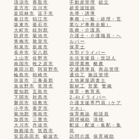
清須市
香取市
不動産管理
組立
直方市
吉川市
超音波技師
富田林市
逗子市
先導・誘導
春日市
狛江市
事務（一般・経理・営
坂東市
釜石市
業など事務全般）
大町市
紋別郡
医療・介護系
防府市
菊池市
介護士・介護職員・ヘ
青梅市
敦賀市
ルパー
和泉市
新座市
保育士
長井市
安八郡
大型ドライバー
上山市
佐野市
生活支援員・世話人
南国市
牧之原市
調理業務
酪農
東田川郡
阿賀野市
交通誘導員
商品管理
輪島市
柏崎市
通信工
施設管理
弥富市
三養基郡
土地家屋調査士
泉佐野市
常滑市
製材工
営業
警備
愛知郡
五島市
保育・教育系
下関市
対馬市
2-4tドライバー
磐田市
稲敷市
介護支援専門員（ケア
小平市
香芝市
マネ）
菊池郡
海南市
保育教諭
相談員
加西市
三豊市
調理補助
清掃
大川市
丹波市
配送・配達・集配・集
御殿場市
筑西市
荷
安芸高田市
砺波市
訪問介護
保育補助