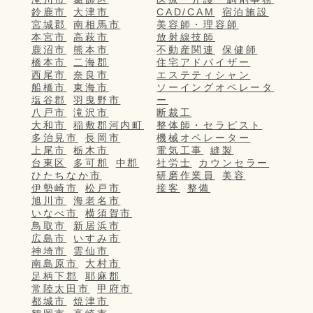
鈴鹿市
大津市
CAD/CAM
宿泊施設
宮城郡
南相馬市
美容師・理容師
本宮市
高萩市
放射線技師
鹿沼市
熊本市
不動産関連
保健師
橋本市
二海郡
住宅アドバイザー
西尾市
奈良市
エステティシャン
船橋市
東海市
ソーイングオペレータ
塩谷郡
羽曳野市
ー
八戸市
滝沢市
断裁工
大和市
稲敷郡河内町
整体師・セラピスト
多治見市
長岡市
機械オペレーター
上尾市
栃木市
電気工事
縫製
台東区
多可郡
中郡
社労士
カウンセラー
ひたちなか市
研磨作業員
美容
伊勢崎市
松戸市
接客
整備
旭川市
海老名市
いなべ市
横須賀市
鳥取市
新居浜市
広島市
いすみ市
神埼市
雲仙市
南島原市
大村市
足柄下郡
耶麻郡
常陸太田市
甲府市
都城市
焼津市