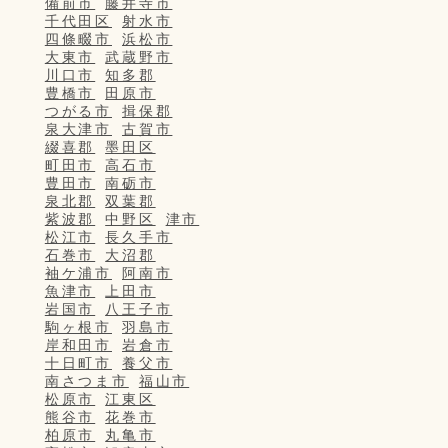
備前市
藤井寺市
千代田区
射水市
四條畷市
浜松市
大東市
武蔵野市
川口市
知多郡
豊橋市
田原市
つがる市
揖保郡
泉大津市
古賀市
綴喜郡
墨田区
町田市
高石市
豊田市
南砺市
泉北郡
双葉郡
紫波郡
中野区
津市
松江市
長久手市
石巻市
大沼郡
袖ケ浦市
阿南市
魚津市
上田市
岩国市
八王子市
駒ヶ根市
羽島市
岸和田市
岩倉市
十日町市
養父市
南さつま市
福山市
松原市
江東区
熊谷市
花巻市
柏原市
丸亀市