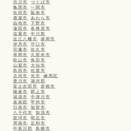
渋川市
つくば市
亀岡市
一関市
吹田市
阪南市
鹿屋市
あわら市
由布市
下野市
蓮田市
各務原市
塩竈市
中川郡
近江八幡市
盛岡市
伊丹市
守口市
宗像市
佐久市
串間市
久留米市
松山市
角田市
山梨市
大仙市
島田市
佐渡市
古河市
光市
練馬区
豊川市
浦河郡
富士吉田市
彦根市
鎌倉市
郡上市
瑞浪市
中津川市
泉南郡
甲州市
日南市
加賀市
八千代市
加茂市
那珂市
明石市
周南市
足利市
中新川郡
鳥栖市