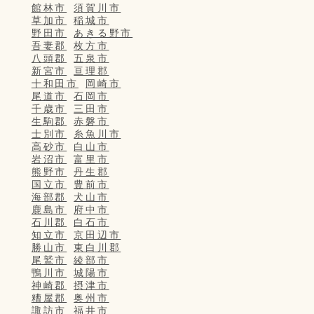
館林市
須賀川市
草加市
稲城市
野田市
あきる野市
吾妻郡
枚方市
八頭郡
五泉市
新宮市
亘理郡
十和田市
岡崎市
尾道市
石岡市
千歳市
三田市
生駒郡
赤磐市
士別市
糸魚川市
高砂市
白山市
岩沼市
富里市
熊野市
丹生郡
国立市
豊前市
海部郡
犬山市
鹿島市
府中市
石川郡
白石市
知立市
京田辺市
勝山市
東白川郡
尾鷲市
綾部市
鴨川市
城陽市
神崎郡
摂津市
糟屋郡
奥州市
諏訪市
福井市