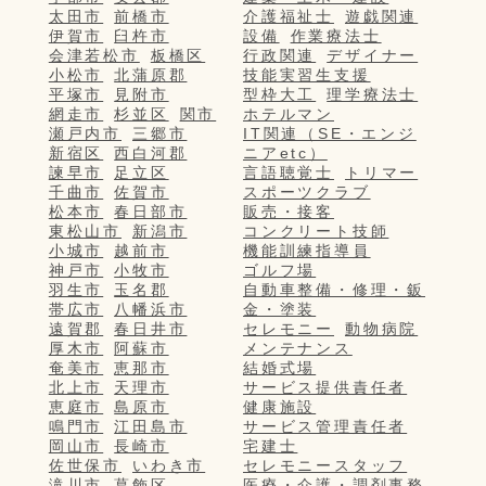
太田市
前橋市
介護福祉士
遊戯関連
伊賀市
臼杵市
設備
作業療法士
会津若松市
板橋区
行政関連
デザイナー
小松市
北蒲原郡
技能実習生支援
平塚市
見附市
型枠大工
理学療法士
網走市
杉並区
関市
ホテルマン
瀬戸内市
三郷市
IT関連（SE・エンジ
新宿区
西白河郡
ニアetc）
諫早市
足立区
言語聴覚士
トリマー
千曲市
佐賀市
スポーツクラブ
松本市
春日部市
販売・接客
東松山市
新潟市
コンクリート技師
小城市
越前市
機能訓練指導員
神戸市
小牧市
ゴルフ場
羽生市
玉名郡
自動車整備・修理・鈑
帯広市
八幡浜市
金・塗装
遠賀郡
春日井市
セレモニー
動物病院
厚木市
阿蘇市
メンテナンス
奄美市
恵那市
結婚式場
北上市
天理市
サービス提供責任者
恵庭市
島原市
健康施設
鳴門市
江田島市
サービス管理責任者
岡山市
長崎市
宅建士
佐世保市
いわき市
セレモニースタッフ
滝川市
葛飾区
医療・介護・調剤事務