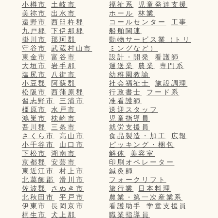
小樽市
土岐市
福祉系
児童発達支援
美祢市
出水市
ホール
林業
遠野市
西臼杵郡
コールセンター
工事
九戸郡
下伊那郡
船舶関連
掛川市
那珂郡
動物サービス業（トリ
守谷市
武蔵村山市
ミングなど）
東金市
富谷市
設計・開発
看護師
大垣市
岩手郡
運送業
農業
専門系
塩尻市
八街市
幼稚園教諭
小豆郡
阿蘇郡
社会福祉士
施設調理
松阪市
西蒲原郡
行政書士
フード系
習志野市
三浦市
准看護師
橿原市
水戸市
送迎スタッフ
鴻巣市
枕崎市
児童指導員
吾川郡
三条市
就労支援員
さくら市
高山市
食品製造・加工
広報
小千谷市
山口市
ピッキング・梱包
下松市
湖南市
解体
美容室
京都郡
安芸市
印刷オペレーター
東近江市
村上市
鍼灸師
北葛飾郡
滑川市
フォークリフト
佐波郡
さぬき市
旅行業
日本料理
北秋田市
平戸市
農業・第一次産業系
伊東市
長岡京市
看護助手
学童支援員
桐生市
犬上郡
職業指導員