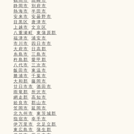
鶴岡市
高崎市
静岡市
別府市
熱海市
半田市
安来市
安曇野市
目黒区
唐津市
上越市
文京区
八重瀬町
東蒲原郡
福津市
浦安市
市川市
四日市市
大府市
日高郡
糸島市
三島市
杵島郡
愛甲郡
八代市
三次市
飯田市
東温市
勝浦市
千葉市
大和郡
藤岡市
廿日市市
酒田市
雨竜郡
所沢市
網走郡
高知市
姶良市
郡山市
笠岡市
延岡市
北九州市
東茨城郡
指宿市
幸手市
伊万里市
北足立郡
東広島市
蒲生郡