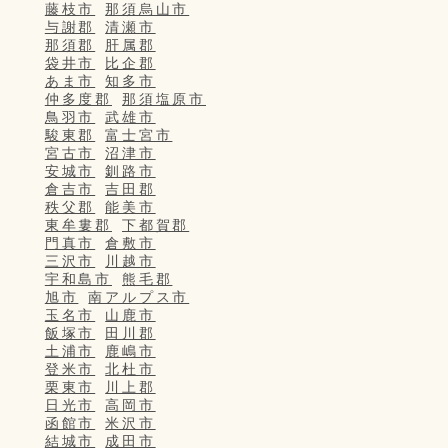
藤枝市
那須烏山市
与謝郡
清瀬市
那須郡
肝属郡
袋井市
比企郡
あま市
知多市
仲多度郡
那須塩原市
鳥羽市
武雄市
駿東郡
富士宮市
宮古市
沼津市
安城市
釧路市
倉吉市
吉田郡
秩父郡
能美市
東牟婁郡
下都賀郡
門真市
倉敷市
三沢市
川越市
宇和島市
熊毛郡
旭市
南アルプス市
玉名市
山鹿市
飯塚市
田川郡
土浦市
鹿嶋市
登米市
北杜市
栗東市
川上郡
日光市
高岡市
函館市
米沢市
結城市
成田市