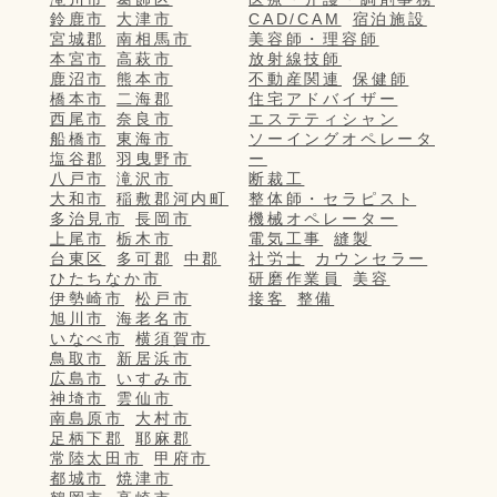
鈴鹿市
大津市
CAD/CAM
宿泊施設
宮城郡
南相馬市
美容師・理容師
本宮市
高萩市
放射線技師
鹿沼市
熊本市
不動産関連
保健師
橋本市
二海郡
住宅アドバイザー
西尾市
奈良市
エステティシャン
船橋市
東海市
ソーイングオペレータ
塩谷郡
羽曳野市
ー
八戸市
滝沢市
断裁工
大和市
稲敷郡河内町
整体師・セラピスト
多治見市
長岡市
機械オペレーター
上尾市
栃木市
電気工事
縫製
台東区
多可郡
中郡
社労士
カウンセラー
ひたちなか市
研磨作業員
美容
伊勢崎市
松戸市
接客
整備
旭川市
海老名市
いなべ市
横須賀市
鳥取市
新居浜市
広島市
いすみ市
神埼市
雲仙市
南島原市
大村市
足柄下郡
耶麻郡
常陸太田市
甲府市
都城市
焼津市