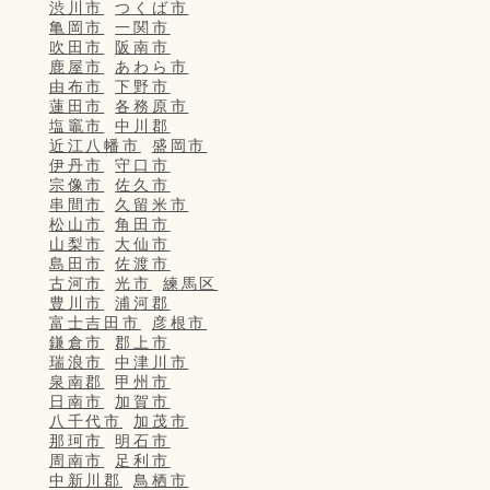
渋川市
つくば市
亀岡市
一関市
吹田市
阪南市
鹿屋市
あわら市
由布市
下野市
蓮田市
各務原市
塩竈市
中川郡
近江八幡市
盛岡市
伊丹市
守口市
宗像市
佐久市
串間市
久留米市
松山市
角田市
山梨市
大仙市
島田市
佐渡市
古河市
光市
練馬区
豊川市
浦河郡
富士吉田市
彦根市
鎌倉市
郡上市
瑞浪市
中津川市
泉南郡
甲州市
日南市
加賀市
八千代市
加茂市
那珂市
明石市
周南市
足利市
中新川郡
鳥栖市