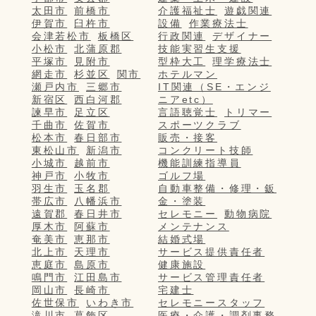
太田市
前橋市
介護福祉士
遊戯関連
伊賀市
臼杵市
設備
作業療法士
会津若松市
板橋区
行政関連
デザイナー
小松市
北蒲原郡
技能実習生支援
平塚市
見附市
型枠大工
理学療法士
網走市
杉並区
関市
ホテルマン
瀬戸内市
三郷市
IT関連（SE・エンジ
新宿区
西白河郡
ニアetc）
諫早市
足立区
言語聴覚士
トリマー
千曲市
佐賀市
スポーツクラブ
松本市
春日部市
販売・接客
東松山市
新潟市
コンクリート技師
小城市
越前市
機能訓練指導員
神戸市
小牧市
ゴルフ場
羽生市
玉名郡
自動車整備・修理・鈑
帯広市
八幡浜市
金・塗装
遠賀郡
春日井市
セレモニー
動物病院
厚木市
阿蘇市
メンテナンス
奄美市
恵那市
結婚式場
北上市
天理市
サービス提供責任者
恵庭市
島原市
健康施設
鳴門市
江田島市
サービス管理責任者
岡山市
長崎市
宅建士
佐世保市
いわき市
セレモニースタッフ
滝川市
葛飾区
医療・介護・調剤事務