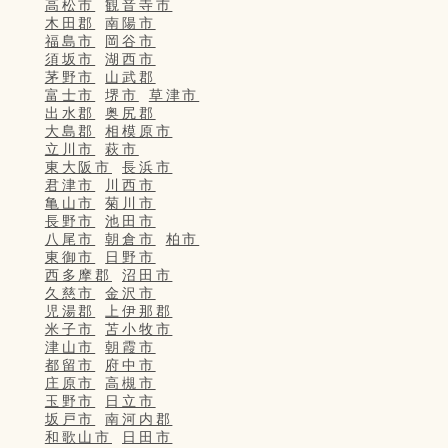
高松市
観音寺市
木田郡
南陽市
福島市
岡谷市
須坂市
湖西市
茅野市
山武郡
富士市
堺市
草津市
出水郡
奥尻郡
大島郡
相模原市
立川市
萩市
東大阪市
長浜市
君津市
川西市
亀山市
菊川市
長野市
池田市
八尾市
朝倉市
柏市
東御市
日野市
西多摩郡
沼田市
久慈市
金沢市
児湯郡
上伊那郡
米子市
苫小牧市
津山市
朝霞市
都留市
府中市
庄原市
高槻市
玉野市
日立市
坂戸市
南河内郡
和歌山市
日田市