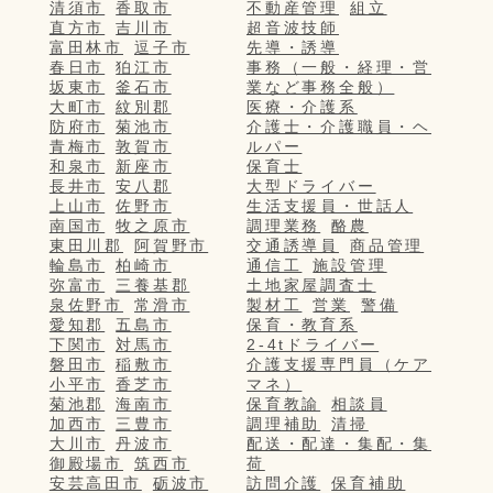
清須市
香取市
不動産管理
組立
直方市
吉川市
超音波技師
富田林市
逗子市
先導・誘導
春日市
狛江市
事務（一般・経理・営
坂東市
釜石市
業など事務全般）
大町市
紋別郡
医療・介護系
防府市
菊池市
介護士・介護職員・ヘ
青梅市
敦賀市
ルパー
和泉市
新座市
保育士
長井市
安八郡
大型ドライバー
上山市
佐野市
生活支援員・世話人
南国市
牧之原市
調理業務
酪農
東田川郡
阿賀野市
交通誘導員
商品管理
輪島市
柏崎市
通信工
施設管理
弥富市
三養基郡
土地家屋調査士
泉佐野市
常滑市
製材工
営業
警備
愛知郡
五島市
保育・教育系
下関市
対馬市
2-4tドライバー
磐田市
稲敷市
介護支援専門員（ケア
小平市
香芝市
マネ）
菊池郡
海南市
保育教諭
相談員
加西市
三豊市
調理補助
清掃
大川市
丹波市
配送・配達・集配・集
御殿場市
筑西市
荷
安芸高田市
砺波市
訪問介護
保育補助