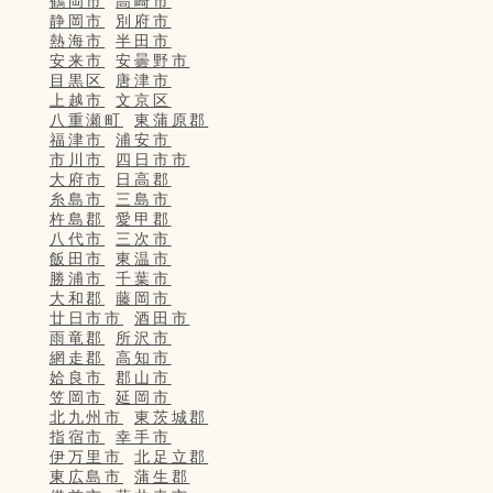
鶴岡市
高崎市
静岡市
別府市
熱海市
半田市
安来市
安曇野市
目黒区
唐津市
上越市
文京区
八重瀬町
東蒲原郡
福津市
浦安市
市川市
四日市市
大府市
日高郡
糸島市
三島市
杵島郡
愛甲郡
八代市
三次市
飯田市
東温市
勝浦市
千葉市
大和郡
藤岡市
廿日市市
酒田市
雨竜郡
所沢市
網走郡
高知市
姶良市
郡山市
笠岡市
延岡市
北九州市
東茨城郡
指宿市
幸手市
伊万里市
北足立郡
東広島市
蒲生郡