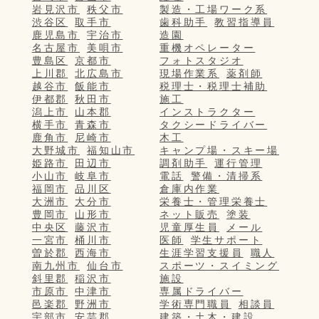
岩見沢市
秩父市
製造・工場ワーク系
渋谷区
取手市
歯科助手
教習指導員
鹿児島市
宇治市
造園
名古屋市
美唄市
重機オペレーター
豊島区
京都市
フォトスタジオ
上川郡
北広島市
現場作業系
薬剤師
越谷市
飯能市
税理士・税理士補助
伊都郡
秋田市
施工
潟上市
山本郡
インストラクター
横手市
青森市
タクシードライバー
鹿角市
尼崎市
木工
大野城市
福知山市
キャンプ場・スキー場
姫路市
田辺市
調剤助手
運行管理
小山市
岐阜市
電話
警備・清掃系
福岡市
品川区
倉庫内作業
大洲市
大分市
栄養士・管理栄養士
豊岡市
山形市
ネット販売
塗装
中央区
藤沢市
児童厚生員
メール
一宮市
桶川市
医師
学生サポート
曽於郡
西海市
生涯学習支援員
職人
南九州市
仙台市
スポーツ・スイミング
斜里郡
稲沢市
施設
市原市
中津市
専属ドライバー
邑楽郡
野洲市
学術専門職員
相談員
宇部市
安芸郡
建築・土木・建設