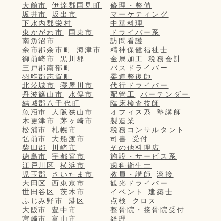
大館市
伊達郡国見町
修理・整備
坂井市
坂出市
マーケティング
下水内郡栄村
中華料理
東かがわ市
国東市
ドライバー系
南魚沼市
訪問看護
余市郡余市町
海津市
精神保健福祉士
御前崎市
黒川郡
金属加工
税務会計
三戸郡南部町
バスドライバー
羽咋郡志賀町
柔道整復師
北茨城市
寝屋川市
代行ドライバー
丹波篠山市
水俣市
配管工
バーテンダー
結城郡八千代町
臨床検査技師
魚沼市
大阪狭山市
オフィス系
塾講師
木更津市
茅ヶ崎市
製造業
松浦市
札幌市
税務コンサルタント
弘前市
大船渡市
司書
受付
柴田郡
川崎市
その他料理店
徳島市
宇都宮市
施設・サービス系
江戸川区
横浜市
歯科衛生士
児玉郡
さいたま市
教員・講師
溶接
大田区
西東京市
観光ドライバー
世田谷区
茨木市
イベント
建築士
ふじみ野市
港区
点検
クロス
大阪市
豊中市
整骨院・接骨院受付
宮崎市
富山市
経理