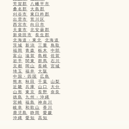
芳賀郡
八幡平市
桑名郡
大島郡
刈谷市
東臼杵郡
出雲市
荒川区
西宮市
向日市
天童市
北安曇郡
新発田市
長生郡
北海道・東北
北海道
茨城
新潟
三重
鳥取
福岡
青森
栃木
中部
富山
滋賀
島根
佐賀
岩手
関東
群馬
石川
京都
岡山
長崎
宮城
埼玉
福井
大阪
中国・四国
広島
熊本
秋田
千葉
山梨
近畿
兵庫
山口
大分
山形
東京
長野
奈良
徳島
九州・沖縄
宮崎
福島
神奈川
岐阜
和歌山
香川
鹿児島
静岡
愛媛
沖縄
愛知
高知