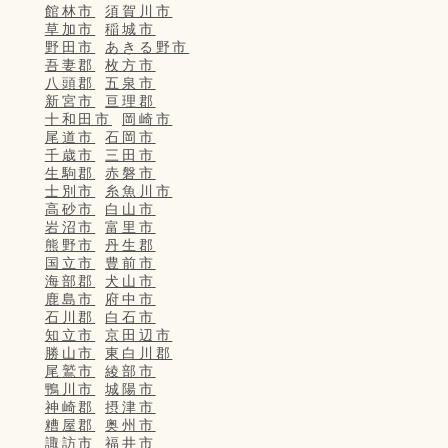
館林市
須賀川市
草加市
稲城市
野田市
あきる野市
吾妻郡
枚方市
八頭郡
五泉市
新宮市
亘理郡
十和田市
岡崎市
尾道市
石岡市
千歳市
三田市
生駒郡
赤磐市
士別市
糸魚川市
高砂市
白山市
岩沼市
富里市
熊野市
丹生郡
国立市
豊前市
海部郡
犬山市
鹿島市
府中市
石川郡
白石市
知立市
京田辺市
勝山市
東白川郡
尾鷲市
綾部市
鴨川市
城陽市
神崎郡
摂津市
糟屋郡
奥州市
諏訪市
福井市