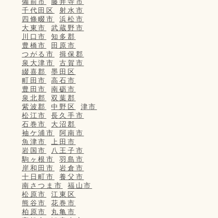
備前市
藤井寺市
千代田区
射水市
四條畷市
浜松市
大東市
武蔵野市
川口市
知多郡
豊橋市
田原市
つがる市
揖保郡
泉大津市
古賀市
綴喜郡
墨田区
町田市
高石市
豊田市
南砺市
泉北郡
双葉郡
紫波郡
中野区
津市
松江市
長久手市
石巻市
大沼郡
袖ケ浦市
阿南市
魚津市
上田市
岩国市
八王子市
駒ヶ根市
羽島市
岸和田市
岩倉市
十日町市
養父市
南さつま市
福山市
松原市
江東区
熊谷市
花巻市
柏原市
丸亀市