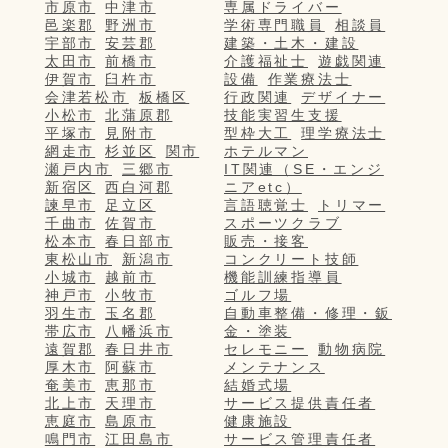
市原市
中津市
専属ドライバー
邑楽郡
野洲市
学術専門職員
相談員
宇部市
安芸郡
建築・土木・建設
太田市
前橋市
介護福祉士
遊戯関連
伊賀市
臼杵市
設備
作業療法士
会津若松市
板橋区
行政関連
デザイナー
小松市
北蒲原郡
技能実習生支援
平塚市
見附市
型枠大工
理学療法士
網走市
杉並区
関市
ホテルマン
瀬戸内市
三郷市
IT関連（SE・エンジ
新宿区
西白河郡
ニアetc）
諫早市
足立区
言語聴覚士
トリマー
千曲市
佐賀市
スポーツクラブ
松本市
春日部市
販売・接客
東松山市
新潟市
コンクリート技師
小城市
越前市
機能訓練指導員
神戸市
小牧市
ゴルフ場
羽生市
玉名郡
自動車整備・修理・鈑
帯広市
八幡浜市
金・塗装
遠賀郡
春日井市
セレモニー
動物病院
厚木市
阿蘇市
メンテナンス
奄美市
恵那市
結婚式場
北上市
天理市
サービス提供責任者
恵庭市
島原市
健康施設
鳴門市
江田島市
サービス管理責任者