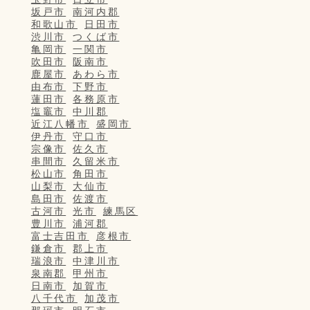
坂戸市
南河内郡
和歌山市
日田市
渋川市
つくば市
亀岡市
一関市
吹田市
阪南市
鹿屋市
あわら市
由布市
下野市
蓮田市
各務原市
塩竈市
中川郡
近江八幡市
盛岡市
伊丹市
守口市
宗像市
佐久市
串間市
久留米市
松山市
角田市
山梨市
大仙市
島田市
佐渡市
古河市
光市
練馬区
豊川市
浦河郡
富士吉田市
彦根市
鎌倉市
郡上市
瑞浪市
中津川市
泉南郡
甲州市
日南市
加賀市
八千代市
加茂市