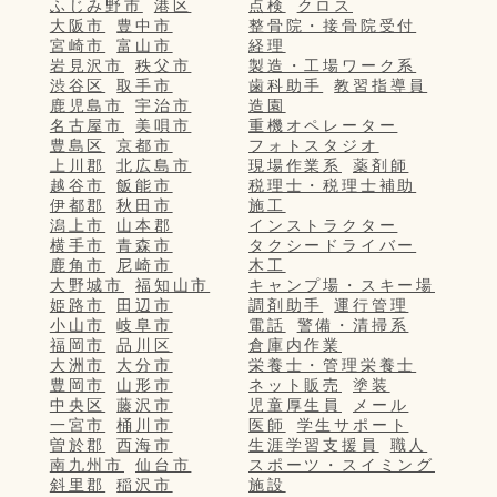
ふじみ野市
港区
点検
クロス
大阪市
豊中市
整骨院・接骨院受付
宮崎市
富山市
経理
岩見沢市
秩父市
製造・工場ワーク系
渋谷区
取手市
歯科助手
教習指導員
鹿児島市
宇治市
造園
名古屋市
美唄市
重機オペレーター
豊島区
京都市
フォトスタジオ
上川郡
北広島市
現場作業系
薬剤師
越谷市
飯能市
税理士・税理士補助
伊都郡
秋田市
施工
潟上市
山本郡
インストラクター
横手市
青森市
タクシードライバー
鹿角市
尼崎市
木工
大野城市
福知山市
キャンプ場・スキー場
姫路市
田辺市
調剤助手
運行管理
小山市
岐阜市
電話
警備・清掃系
福岡市
品川区
倉庫内作業
大洲市
大分市
栄養士・管理栄養士
豊岡市
山形市
ネット販売
塗装
中央区
藤沢市
児童厚生員
メール
一宮市
桶川市
医師
学生サポート
曽於郡
西海市
生涯学習支援員
職人
南九州市
仙台市
スポーツ・スイミング
斜里郡
稲沢市
施設