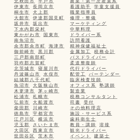
北秋田市
平戸市
農業・第一次産業系
伊東市
長岡京市
看護助手
学童支援員
桐生市
犬上郡
職業指導員
大館市
伊達郡国見町
修理・整備
坂井市
坂出市
マーケティング
下水内郡栄村
中華料理
東かがわ市
国東市
ドライバー系
南魚沼市
訪問看護
余市郡余市町
海津市
精神保健福祉士
御前崎市
黒川郡
金属加工
税務会計
三戸郡南部町
バスドライバー
羽咋郡志賀町
柔道整復師
北茨城市
寝屋川市
代行ドライバー
丹波篠山市
水俣市
配管工
バーテンダー
結城郡八千代町
臨床検査技師
魚沼市
大阪狭山市
オフィス系
塾講師
木更津市
茅ヶ崎市
製造業
松浦市
札幌市
税務コンサルタント
弘前市
大船渡市
司書
受付
柴田郡
川崎市
その他料理店
徳島市
宇都宮市
施設・サービス系
江戸川区
横浜市
歯科衛生士
児玉郡
さいたま市
教員・講師
溶接
大田区
西東京市
観光ドライバー
世田谷区
茨木市
イベント
建築士