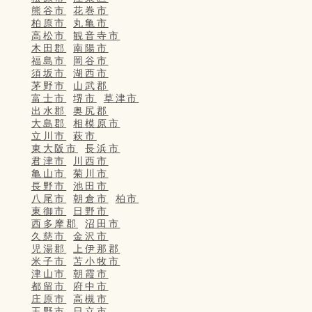
熊谷市
花巻市
柏原市
丸亀市
高松市
観音寺市
木田郡
南陽市
福島市
岡谷市
須坂市
湖西市
茅野市
山武郡
富士市
堺市
草津市
出水郡
奥尻郡
大島郡
相模原市
立川市
萩市
東大阪市
長浜市
君津市
川西市
亀山市
菊川市
長野市
池田市
八尾市
朝倉市
柏市
東御市
日野市
西多摩郡
沼田市
久慈市
金沢市
児湯郡
上伊那郡
米子市
苫小牧市
津山市
朝霞市
都留市
府中市
庄原市
高槻市
玉野市
日立市