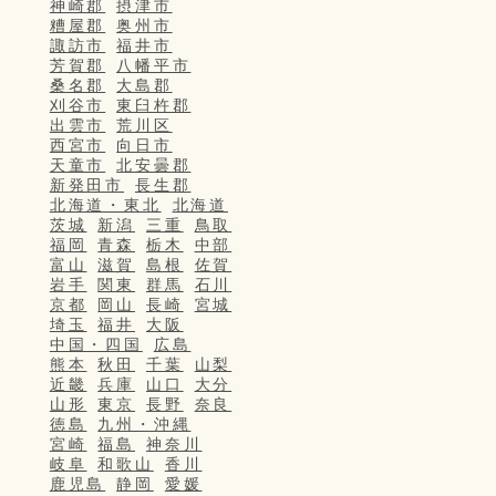
神崎郡
摂津市
糟屋郡
奥州市
諏訪市
福井市
芳賀郡
八幡平市
桑名郡
大島郡
刈谷市
東臼杵郡
出雲市
荒川区
西宮市
向日市
天童市
北安曇郡
新発田市
長生郡
北海道・東北
北海道
茨城
新潟
三重
鳥取
福岡
青森
栃木
中部
富山
滋賀
島根
佐賀
岩手
関東
群馬
石川
京都
岡山
長崎
宮城
埼玉
福井
大阪
中国・四国
広島
熊本
秋田
千葉
山梨
近畿
兵庫
山口
大分
山形
東京
長野
奈良
徳島
九州・沖縄
宮崎
福島
神奈川
岐阜
和歌山
香川
鹿児島
静岡
愛媛