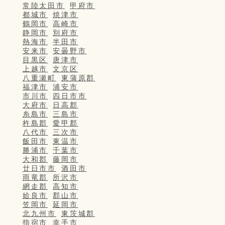
常陸太田市
甲府市
都城市
焼津市
鶴岡市
高崎市
静岡市
別府市
熱海市
半田市
安来市
安曇野市
目黒区
唐津市
上越市
文京区
八重瀬町
東蒲原郡
福津市
浦安市
市川市
四日市市
大府市
日高郡
糸島市
三島市
杵島郡
愛甲郡
八代市
三次市
飯田市
東温市
勝浦市
千葉市
大和郡
藤岡市
廿日市市
酒田市
雨竜郡
所沢市
網走郡
高知市
姶良市
郡山市
笠岡市
延岡市
北九州市
東茨城郡
指宿市
幸手市