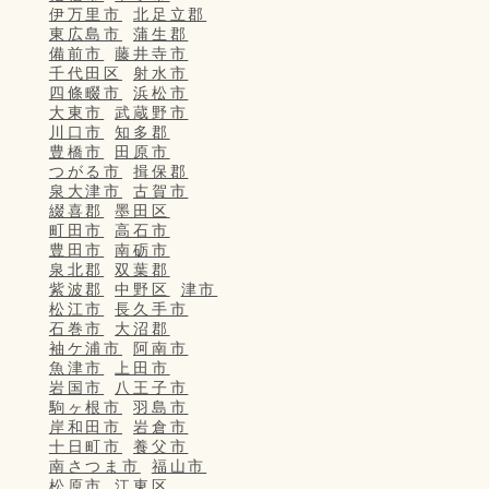
伊万里市
北足立郡
東広島市
蒲生郡
備前市
藤井寺市
千代田区
射水市
四條畷市
浜松市
大東市
武蔵野市
川口市
知多郡
豊橋市
田原市
つがる市
揖保郡
泉大津市
古賀市
綴喜郡
墨田区
町田市
高石市
豊田市
南砺市
泉北郡
双葉郡
紫波郡
中野区
津市
松江市
長久手市
石巻市
大沼郡
袖ケ浦市
阿南市
魚津市
上田市
岩国市
八王子市
駒ヶ根市
羽島市
岸和田市
岩倉市
十日町市
養父市
南さつま市
福山市
松原市
江東区