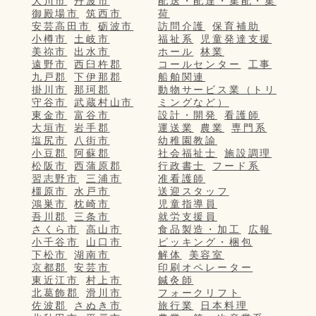
大川市
丹波市
配送・配達・集配・集
御殿場市
筑西市
荷
安芸高田市
砺波市
訪問介護
保育補助
小樽市
土岐市
福祉系
児童発達支援
美祢市
出水市
ホール
林業
遠野市
西臼杵郡
コールセンター
工事
九戸郡
下伊那郡
船舶関連
掛川市
那珂郡
動物サービス業（トリ
守谷市
武蔵村山市
ミングなど）
東金市
富谷市
設計・開発
看護師
大垣市
岩手郡
運送業
農業
専門系
塩尻市
八街市
幼稚園教諭
小豆郡
阿蘇郡
社会福祉士
施設調理
松阪市
西蒲原郡
行政書士
フード系
習志野市
三浦市
准看護師
橿原市
水戸市
送迎スタッフ
鴻巣市
枕崎市
児童指導員
吾川郡
三条市
就労支援員
さくら市
高山市
食品製造・加工
広報
小千谷市
山口市
ピッキング・梱包
下松市
湖南市
解体
美容室
京都郡
安芸市
印刷オペレーター
東近江市
村上市
鍼灸師
北葛飾郡
滑川市
フォークリフト
佐波郡
さぬき市
旅行業
日本料理