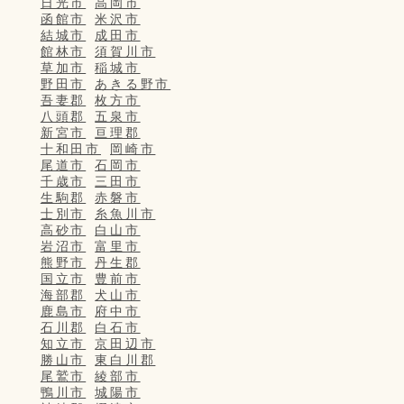
日光市
高岡市
函館市
米沢市
結城市
成田市
館林市
須賀川市
草加市
稲城市
野田市
あきる野市
吾妻郡
枚方市
八頭郡
五泉市
新宮市
亘理郡
十和田市
岡崎市
尾道市
石岡市
千歳市
三田市
生駒郡
赤磐市
士別市
糸魚川市
高砂市
白山市
岩沼市
富里市
熊野市
丹生郡
国立市
豊前市
海部郡
犬山市
鹿島市
府中市
石川郡
白石市
知立市
京田辺市
勝山市
東白川郡
尾鷲市
綾部市
鴨川市
城陽市