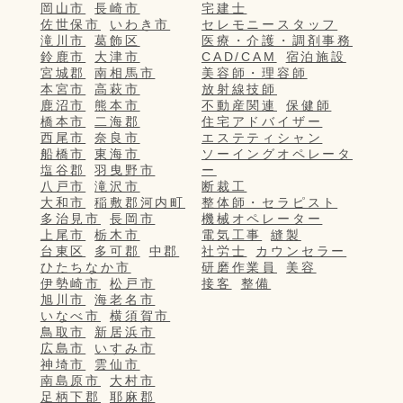
岡山市
長崎市
宅建士
佐世保市
いわき市
セレモニースタッフ
滝川市
葛飾区
医療・介護・調剤事務
鈴鹿市
大津市
CAD/CAM
宿泊施設
宮城郡
南相馬市
美容師・理容師
本宮市
高萩市
放射線技師
鹿沼市
熊本市
不動産関連
保健師
橋本市
二海郡
住宅アドバイザー
西尾市
奈良市
エステティシャン
船橋市
東海市
ソーイングオペレータ
塩谷郡
羽曳野市
ー
八戸市
滝沢市
断裁工
大和市
稲敷郡河内町
整体師・セラピスト
多治見市
長岡市
機械オペレーター
上尾市
栃木市
電気工事
縫製
台東区
多可郡
中郡
社労士
カウンセラー
ひたちなか市
研磨作業員
美容
伊勢崎市
松戸市
接客
整備
旭川市
海老名市
いなべ市
横須賀市
鳥取市
新居浜市
広島市
いすみ市
神埼市
雲仙市
南島原市
大村市
足柄下郡
耶麻郡