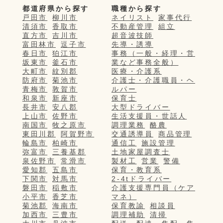
都道府県から探す
職種から探す
戸田市
柳川市
ネイリスト
家事代行
清須市
香取市
不動産管理
組立
直方市
吉川市
超音波技師
富田林市
逗子市
先導・誘導
春日市
狛江市
事務（一般・経理・営
坂東市
釜石市
業など事務全般）
大町市
紋別郡
医療・介護系
防府市
菊池市
介護士・介護職員・ヘ
青梅市
敦賀市
ルパー
和泉市
新座市
保育士
長井市
安八郡
大型ドライバー
上山市
佐野市
生活支援員・世話人
南国市
牧之原市
調理業務
酪農
東田川郡
阿賀野市
交通誘導員
商品管理
輪島市
柏崎市
通信工
施設管理
弥富市
三養基郡
土地家屋調査士
泉佐野市
常滑市
製材工
営業
警備
愛知郡
五島市
保育・教育系
下関市
対馬市
2-4tドライバー
磐田市
稲敷市
介護支援専門員（ケア
小平市
香芝市
マネ）
菊池郡
海南市
保育教諭
相談員
加西市
三豊市
調理補助
清掃