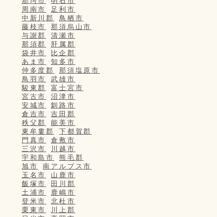
那珂市
明石市
周南市
足利市
中新川郡
鳥栖市
藤枝市
那須烏山市
与謝郡
清瀬市
那須郡
肝属郡
袋井市
比企郡
あま市
知多市
仲多度郡
那須塩原市
鳥羽市
武雄市
駿東郡
富士宮市
宮古市
沼津市
安城市
釧路市
倉吉市
吉田郡
秩父郡
能美市
東牟婁郡
下都賀郡
門真市
倉敷市
三沢市
川越市
宇和島市
熊毛郡
旭市
南アルプス市
玉名市
山鹿市
飯塚市
田川郡
土浦市
鹿嶋市
登米市
北杜市
栗東市
川上郡