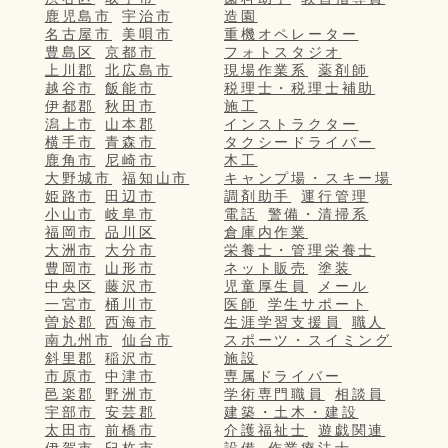
鹿児島市
宇治市
造園
名古屋市
美唄市
重機オペレーター
豊島区
京都市
フォトスタジオ
上川郡
北広島市
現場作業系
薬剤師
越谷市
飯能市
税理士・税理士補助
伊都郡
秋田市
施工
潟上市
山本郡
インストラクター
横手市
青森市
タクシードライバー
鹿角市
尼崎市
木工
大野城市
福知山市
キャンプ場・スキー場
姫路市
田辺市
調剤助手
運行管理
小山市
岐阜市
電話
警備・清掃系
福岡市
品川区
倉庫内作業
大洲市
大分市
栄養士・管理栄養士
豊岡市
山形市
ネット販売
塗装
中央区
藤沢市
児童厚生員
メール
一宮市
桶川市
医師
学生サポート
曽於郡
西海市
生涯学習支援員
職人
南九州市
仙台市
スポーツ・スイミング
斜里郡
稲沢市
施設
市原市
中津市
専属ドライバー
邑楽郡
野洲市
学術専門職員
相談員
宇部市
安芸郡
建築・土木・建設
太田市
前橋市
介護福祉士
遊戯関連