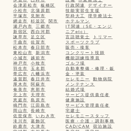
伊賀市
臼杵市
設備
作業療法士
会津若松市
板橋区
行政関連
デザイナー
小松市
北蒲原郡
技能実習生支援
平塚市
見附市
型枠大工
理学療法士
網走市
杉並区
関市
ホテルマン
瀬戸内市
三郷市
IT関連（SE・エンジ
新宿区
西白河郡
ニアetc）
諫早市
足立区
言語聴覚士
トリマー
千曲市
佐賀市
スポーツクラブ
松本市
春日部市
販売・接客
東松山市
新潟市
コンクリート技師
小城市
越前市
機能訓練指導員
神戸市
小牧市
ゴルフ場
羽生市
玉名郡
自動車整備・修理・鈑
帯広市
八幡浜市
金・塗装
遠賀郡
春日井市
セレモニー
動物病院
厚木市
阿蘇市
メンテナンス
奄美市
恵那市
結婚式場
北上市
天理市
サービス提供責任者
恵庭市
島原市
健康施設
鳴門市
江田島市
サービス管理責任者
岡山市
長崎市
宅建士
佐世保市
いわき市
セレモニースタッフ
滝川市
葛飾区
医療・介護・調剤事務
鈴鹿市
大津市
CAD/CAM
宿泊施設