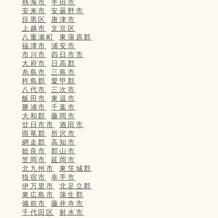
熱海市
半田市
安来市
安曇野市
目黒区
唐津市
上越市
文京区
八重瀬町
東蒲原郡
福津市
浦安市
市川市
四日市市
大府市
日高郡
糸島市
三島市
杵島郡
愛甲郡
八代市
三次市
飯田市
東温市
勝浦市
千葉市
大和郡
藤岡市
廿日市市
酒田市
雨竜郡
所沢市
網走郡
高知市
姶良市
郡山市
笠岡市
延岡市
北九州市
東茨城郡
指宿市
幸手市
伊万里市
北足立郡
東広島市
蒲生郡
備前市
藤井寺市
千代田区
射水市