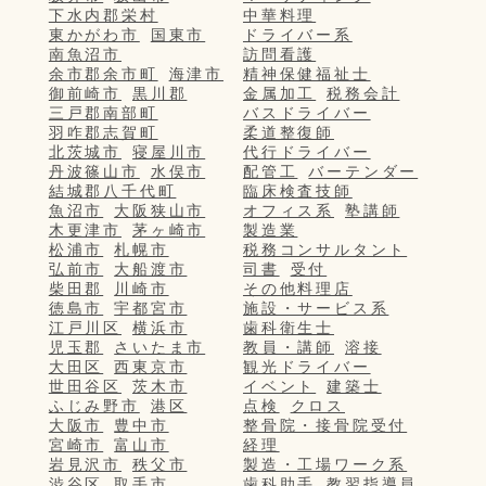
下水内郡栄村
中華料理
東かがわ市
国東市
ドライバー系
南魚沼市
訪問看護
余市郡余市町
海津市
精神保健福祉士
御前崎市
黒川郡
金属加工
税務会計
三戸郡南部町
バスドライバー
羽咋郡志賀町
柔道整復師
北茨城市
寝屋川市
代行ドライバー
丹波篠山市
水俣市
配管工
バーテンダー
結城郡八千代町
臨床検査技師
魚沼市
大阪狭山市
オフィス系
塾講師
木更津市
茅ヶ崎市
製造業
松浦市
札幌市
税務コンサルタント
弘前市
大船渡市
司書
受付
柴田郡
川崎市
その他料理店
徳島市
宇都宮市
施設・サービス系
江戸川区
横浜市
歯科衛生士
児玉郡
さいたま市
教員・講師
溶接
大田区
西東京市
観光ドライバー
世田谷区
茨木市
イベント
建築士
ふじみ野市
港区
点検
クロス
大阪市
豊中市
整骨院・接骨院受付
宮崎市
富山市
経理
岩見沢市
秩父市
製造・工場ワーク系
渋谷区
取手市
歯科助手
教習指導員