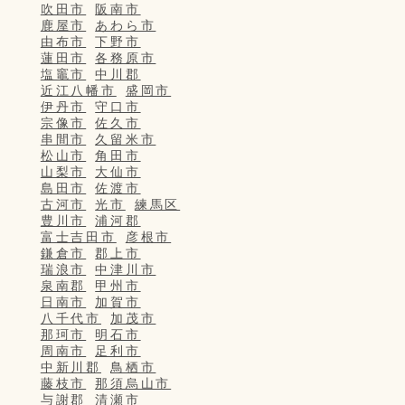
吹田市
阪南市
鹿屋市
あわら市
由布市
下野市
蓮田市
各務原市
塩竈市
中川郡
近江八幡市
盛岡市
伊丹市
守口市
宗像市
佐久市
串間市
久留米市
松山市
角田市
山梨市
大仙市
島田市
佐渡市
古河市
光市
練馬区
豊川市
浦河郡
富士吉田市
彦根市
鎌倉市
郡上市
瑞浪市
中津川市
泉南郡
甲州市
日南市
加賀市
八千代市
加茂市
那珂市
明石市
周南市
足利市
中新川郡
鳥栖市
藤枝市
那須烏山市
与謝郡
清瀬市