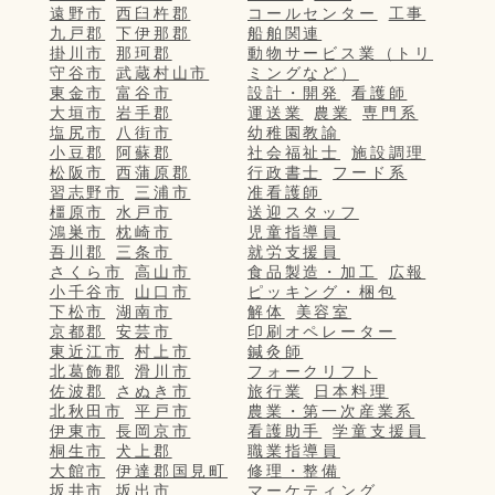
遠野市
西臼杵郡
コールセンター
工事
九戸郡
下伊那郡
船舶関連
掛川市
那珂郡
動物サービス業（トリ
守谷市
武蔵村山市
ミングなど）
東金市
富谷市
設計・開発
看護師
大垣市
岩手郡
運送業
農業
専門系
塩尻市
八街市
幼稚園教諭
小豆郡
阿蘇郡
社会福祉士
施設調理
松阪市
西蒲原郡
行政書士
フード系
習志野市
三浦市
准看護師
橿原市
水戸市
送迎スタッフ
鴻巣市
枕崎市
児童指導員
吾川郡
三条市
就労支援員
さくら市
高山市
食品製造・加工
広報
小千谷市
山口市
ピッキング・梱包
下松市
湖南市
解体
美容室
京都郡
安芸市
印刷オペレーター
東近江市
村上市
鍼灸師
北葛飾郡
滑川市
フォークリフト
佐波郡
さぬき市
旅行業
日本料理
北秋田市
平戸市
農業・第一次産業系
伊東市
長岡京市
看護助手
学童支援員
桐生市
犬上郡
職業指導員
大館市
伊達郡国見町
修理・整備
坂井市
坂出市
マーケティング