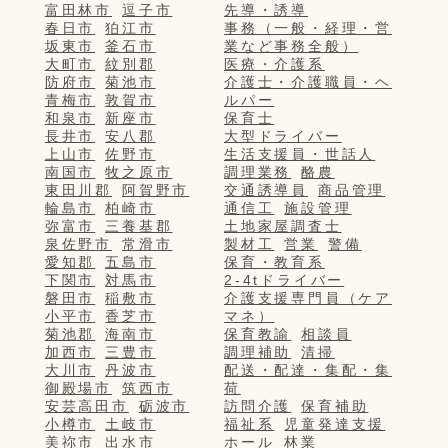
富田林市
逗子市
先導・誘導
春日市
狛江市
事務（一般・経理・営
坂東市
釜石市
業など事務全般）
大町市
紋別郡
医療・介護系
防府市
菊池市
介護士・介護職員・ヘ
青梅市
敦賀市
ルパー
和泉市
新座市
保育士
長井市
安八郡
大型ドライバー
上山市
佐野市
生活支援員・世話人
南国市
牧之原市
調理業務
酪農
東田川郡
阿賀野市
交通誘導員
商品管理
輪島市
柏崎市
通信工
施設管理
弥富市
三養基郡
土地家屋調査士
泉佐野市
常滑市
製材工
営業
警備
愛知郡
五島市
保育・教育系
下関市
対馬市
2-4tドライバー
磐田市
稲敷市
介護支援専門員（ケア
小平市
香芝市
マネ）
菊池郡
海南市
保育教諭
相談員
加西市
三豊市
調理補助
清掃
大川市
丹波市
配送・配達・集配・集
御殿場市
筑西市
荷
安芸高田市
砺波市
訪問介護
保育補助
小樽市
土岐市
福祉系
児童発達支援
美祢市
出水市
ホール
林業