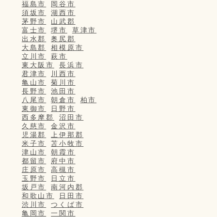
福島市
岡谷市
須坂市
湖西市
茅野市
山武郡
富士市
堺市
草津市
出水郡
奥尻郡
大島郡
相模原市
立川市
萩市
東大阪市
長浜市
君津市
川西市
亀山市
菊川市
長野市
池田市
八尾市
朝倉市
柏市
東御市
日野市
西多摩郡
沼田市
久慈市
金沢市
児湯郡
上伊那郡
米子市
苫小牧市
津山市
朝霞市
都留市
府中市
庄原市
高槻市
玉野市
日立市
坂戸市
南河内郡
和歌山市
日田市
渋川市
つくば市
亀岡市
一関市