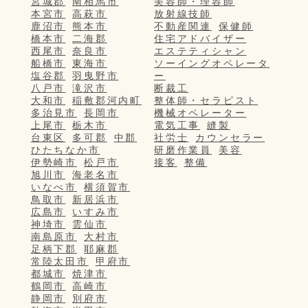
宮城郡
南相馬市
美容師・理容師
本宮市
高萩市
放射線技師
鹿沼市
熊本市
不動産関連
保健師
橋本市
二海郡
住宅アドバイザー
西尾市
奈良市
エステティシャン
船橋市
東海市
ソーイングオペレータ
塩谷郡
羽曳野市
ー
八戸市
滝沢市
断裁工
大和市
稲敷郡河内町
整体師・セラピスト
多治見市
長岡市
機械オペレーター
上尾市
栃木市
電気工事
縫製
台東区
多可郡
中郡
社労士
カウンセラー
ひたちなか市
研磨作業員
美容
伊勢崎市
松戸市
接客
整備
旭川市
海老名市
いなべ市
横須賀市
鳥取市
新居浜市
広島市
いすみ市
神埼市
雲仙市
南島原市
大村市
足柄下郡
耶麻郡
常陸太田市
甲府市
都城市
焼津市
鶴岡市
高崎市
静岡市
別府市