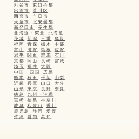
刈谷市
東臼杵郡
出雲市
荒川区
西宮市
向日市
天童市
北安曇郡
新発田市
長生郡
北海道・東北
北海道
茨城
新潟
三重
鳥取
福岡
青森
栃木
中部
富山
滋賀
島根
佐賀
岩手
関東
群馬
石川
京都
岡山
長崎
宮城
埼玉
福井
大阪
中国・四国
広島
熊本
秋田
千葉
山梨
近畿
兵庫
山口
大分
山形
東京
長野
奈良
徳島
九州・沖縄
宮崎
福島
神奈川
岐阜
和歌山
香川
鹿児島
静岡
愛媛
沖縄
愛知
高知