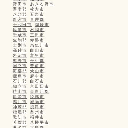
野田市
あきる野市
吾妻郡
枚方市
八頭郡
五泉市
新宮市
亘理郡
十和田市
岡崎市
尾道市
石岡市
千歳市
三田市
生駒郡
赤磐市
士別市
糸魚川市
高砂市
白山市
岩沼市
富里市
熊野市
丹生郡
国立市
豊前市
海部郡
犬山市
鹿島市
府中市
石川郡
白石市
知立市
京田辺市
勝山市
東白川郡
尾鷲市
綾部市
鴨川市
城陽市
神崎郡
摂津市
糟屋郡
奥州市
諏訪市
福井市
芳賀郡
八幡平市
桑名郡
大島郡