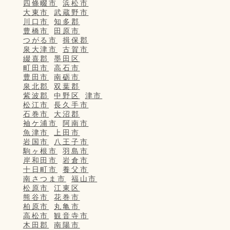
四條畷市
浜松市
大東市
武蔵野市
川口市
知多郡
豊橋市
田原市
つがる市
揖保郡
泉大津市
古賀市
綴喜郡
墨田区
町田市
高石市
豊田市
南砺市
泉北郡
双葉郡
紫波郡
中野区
津市
松江市
長久手市
石巻市
大沼郡
袖ケ浦市
阿南市
魚津市
上田市
岩国市
八王子市
駒ヶ根市
羽島市
岸和田市
岩倉市
十日町市
養父市
南さつま市
福山市
松原市
江東区
熊谷市
花巻市
柏原市
丸亀市
高松市
観音寺市
木田郡
南陽市