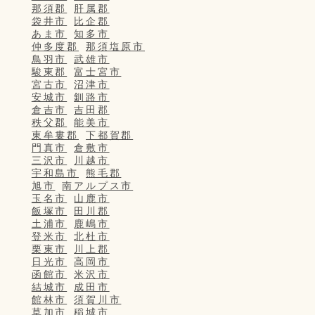
那須郡
肝属郡
袋井市
比企郡
あま市
知多市
仲多度郡
那須塩原市
鳥羽市
武雄市
駿東郡
富士宮市
宮古市
沼津市
安城市
釧路市
倉吉市
吉田郡
秩父郡
能美市
東牟婁郡
下都賀郡
門真市
倉敷市
三沢市
川越市
宇和島市
熊毛郡
旭市
南アルプス市
玉名市
山鹿市
飯塚市
田川郡
土浦市
鹿嶋市
登米市
北杜市
栗東市
川上郡
日光市
高岡市
函館市
米沢市
結城市
成田市
館林市
須賀川市
草加市
稲城市