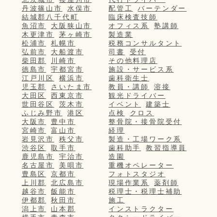
丹波篠山市
水俣市
配管工
バーテンダー
結城郡八千代町
臨床検査技師
魚沼市
大阪狭山市
オフィス系
塾講師
木更津市
茅ヶ崎市
製造業
松浦市
札幌市
税務コンサルタント
弘前市
大船渡市
司書
受付
柴田郡
川崎市
その他料理店
徳島市
宇都宮市
施設・サービス系
江戸川区
横浜市
歯科衛生士
児玉郡
さいたま市
教員・講師
溶接
大田区
西東京市
観光ドライバー
世田谷区
茨木市
イベント
建築士
ふじみ野市
港区
点検
クロス
大阪市
豊中市
整骨院・接骨院受付
宮崎市
富山市
経理
岩見沢市
秩父市
製造・工場ワーク系
渋谷区
取手市
歯科助手
教習指導員
鹿児島市
宇治市
造園
名古屋市
美唄市
重機オペレーター
豊島区
京都市
フォトスタジオ
上川郡
北広島市
現場作業系
薬剤師
越谷市
飯能市
税理士・税理士補助
伊都郡
秋田市
施工
潟上市
山本郡
インストラクター