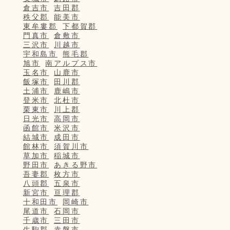
倉吉市
吉田郡
秩父郡
能美市
東牟婁郡
下都賀郡
門真市
倉敷市
三沢市
川越市
宇和島市
熊毛郡
旭市
南アルプス市
玉名市
山鹿市
飯塚市
田川郡
土浦市
鹿嶋市
登米市
北杜市
栗東市
川上郡
日光市
高岡市
函館市
米沢市
結城市
成田市
館林市
須賀川市
草加市
稲城市
野田市
あきる野市
吾妻郡
枚方市
八頭郡
五泉市
新宮市
亘理郡
十和田市
岡崎市
尾道市
石岡市
千歳市
三田市
生駒郡
赤磐市