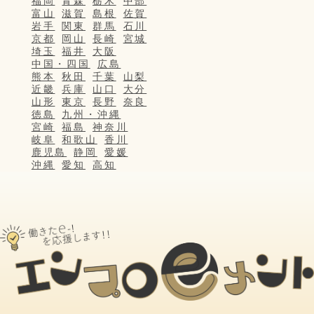
福岡
青森
栃木
中部
富山
滋賀
島根
佐賀
岩手
関東
群馬
石川
京都
岡山
長崎
宮城
埼玉
福井
大阪
中国・四国
広島
熊本
秋田
千葉
山梨
近畿
兵庫
山口
大分
山形
東京
長野
奈良
徳島
九州・沖縄
宮崎
福島
神奈川
岐阜
和歌山
香川
鹿児島
静岡
愛媛
沖縄
愛知
高知