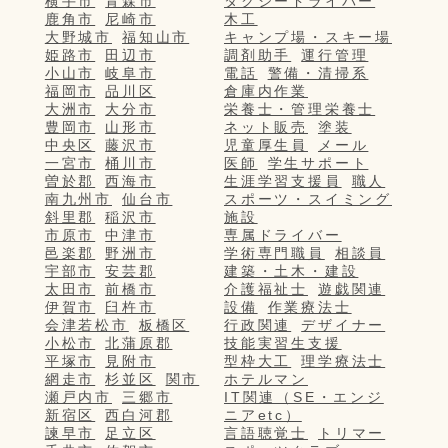
横手市
青森市
タクシードライバー
鹿角市
尼崎市
木工
大野城市
福知山市
キャンプ場・スキー場
姫路市
田辺市
調剤助手
運行管理
小山市
岐阜市
電話
警備・清掃系
福岡市
品川区
倉庫内作業
大洲市
大分市
栄養士・管理栄養士
豊岡市
山形市
ネット販売
塗装
中央区
藤沢市
児童厚生員
メール
一宮市
桶川市
医師
学生サポート
曽於郡
西海市
生涯学習支援員
職人
南九州市
仙台市
スポーツ・スイミング
斜里郡
稲沢市
施設
市原市
中津市
専属ドライバー
邑楽郡
野洲市
学術専門職員
相談員
宇部市
安芸郡
建築・土木・建設
太田市
前橋市
介護福祉士
遊戯関連
伊賀市
臼杵市
設備
作業療法士
会津若松市
板橋区
行政関連
デザイナー
小松市
北蒲原郡
技能実習生支援
平塚市
見附市
型枠大工
理学療法士
網走市
杉並区
関市
ホテルマン
瀬戸内市
三郷市
IT関連（SE・エンジ
新宿区
西白河郡
ニアetc）
諫早市
足立区
言語聴覚士
トリマー