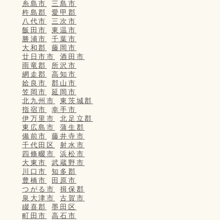
糸島市
三島市
杵島郡
愛甲郡
八代市
三次市
飯田市
東温市
勝浦市
千葉市
大和郡
藤岡市
廿日市市
酒田市
雨竜郡
所沢市
網走郡
高知市
姶良市
郡山市
笠岡市
延岡市
北九州市
東茨城郡
指宿市
幸手市
伊万里市
北足立郡
東広島市
蒲生郡
備前市
藤井寺市
千代田区
射水市
四條畷市
浜松市
大東市
武蔵野市
川口市
知多郡
豊橋市
田原市
つがる市
揖保郡
泉大津市
古賀市
綴喜郡
墨田区
町田市
高石市