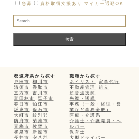
急募
資格取得支援あり
マイカー通勤OK
都道府県から探す
職種から探す
戸田市
柳川市
ネイリスト
家事代行
清須市
香取市
不動産管理
組立
直方市
吉川市
超音波技師
富田林市
逗子市
先導・誘導
春日市
狛江市
事務（一般・経理・営
坂東市
釜石市
業など事務全般）
大町市
紋別郡
医療・介護系
防府市
菊池市
介護士・介護職員・ヘ
青梅市
敦賀市
ルパー
和泉市
新座市
保育士
長井市
安八郡
大型ドライバー