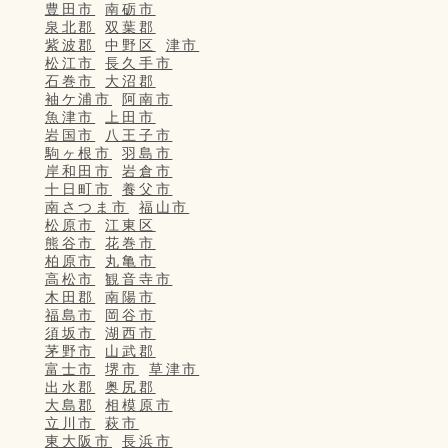
豊田市
南砺市
泉北郡
双葉郡
紫波郡
中野区
津市
松江市
長久手市
石巻市
大沼郡
袖ケ浦市
阿南市
魚津市
上田市
岩国市
八王子市
駒ヶ根市
羽島市
岸和田市
岩倉市
十日町市
養父市
南さつま市
福山市
松原市
江東区
熊谷市
花巻市
柏原市
丸亀市
高松市
観音寺市
木田郡
南陽市
福島市
岡谷市
須坂市
湖西市
茅野市
山武郡
富士市
堺市
草津市
出水郡
奥尻郡
大島郡
相模原市
立川市
萩市
東大阪市
長浜市