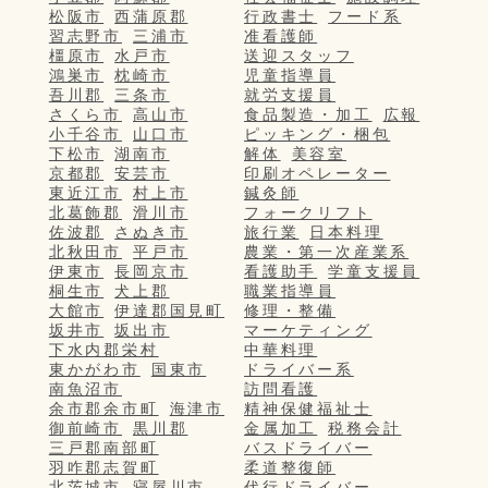
松阪市
西蒲原郡
行政書士
フード系
習志野市
三浦市
准看護師
橿原市
水戸市
送迎スタッフ
鴻巣市
枕崎市
児童指導員
吾川郡
三条市
就労支援員
さくら市
高山市
食品製造・加工
広報
小千谷市
山口市
ピッキング・梱包
下松市
湖南市
解体
美容室
京都郡
安芸市
印刷オペレーター
東近江市
村上市
鍼灸師
北葛飾郡
滑川市
フォークリフト
佐波郡
さぬき市
旅行業
日本料理
北秋田市
平戸市
農業・第一次産業系
伊東市
長岡京市
看護助手
学童支援員
桐生市
犬上郡
職業指導員
大館市
伊達郡国見町
修理・整備
坂井市
坂出市
マーケティング
下水内郡栄村
中華料理
東かがわ市
国東市
ドライバー系
南魚沼市
訪問看護
余市郡余市町
海津市
精神保健福祉士
御前崎市
黒川郡
金属加工
税務会計
三戸郡南部町
バスドライバー
羽咋郡志賀町
柔道整復師
北茨城市
寝屋川市
代行ドライバー