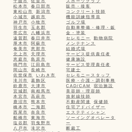
千曲市
佐賀市
スポーツクラブ
松本市
春日部市
販売・接客
東松山市
新潟市
コンクリート技師
小城市
越前市
機能訓練指導員
神戸市
小牧市
ゴルフ場
羽生市
玉名郡
自動車整備・修理・鈑
帯広市
八幡浜市
金・塗装
遠賀郡
春日井市
セレモニー
動物病院
厚木市
阿蘇市
メンテナンス
奄美市
恵那市
結婚式場
北上市
天理市
サービス提供責任者
恵庭市
島原市
健康施設
鳴門市
江田島市
サービス管理責任者
岡山市
長崎市
宅建士
佐世保市
いわき市
セレモニースタッフ
滝川市
葛飾区
医療・介護・調剤事務
鈴鹿市
大津市
CAD/CAM
宿泊施設
宮城郡
南相馬市
美容師・理容師
本宮市
高萩市
放射線技師
鹿沼市
熊本市
不動産関連
保健師
橋本市
二海郡
住宅アドバイザー
西尾市
奈良市
エステティシャン
船橋市
東海市
ソーイングオペレータ
塩谷郡
羽曳野市
ー
八戸市
滝沢市
断裁工