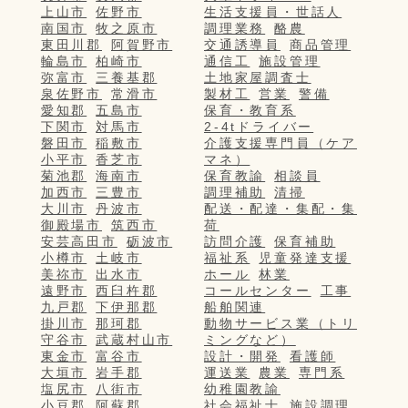
上山市
佐野市
生活支援員・世話人
南国市
牧之原市
調理業務
酪農
東田川郡
阿賀野市
交通誘導員
商品管理
輪島市
柏崎市
通信工
施設管理
弥富市
三養基郡
土地家屋調査士
泉佐野市
常滑市
製材工
営業
警備
愛知郡
五島市
保育・教育系
下関市
対馬市
2-4tドライバー
磐田市
稲敷市
介護支援専門員（ケア
小平市
香芝市
マネ）
菊池郡
海南市
保育教諭
相談員
加西市
三豊市
調理補助
清掃
大川市
丹波市
配送・配達・集配・集
御殿場市
筑西市
荷
安芸高田市
砺波市
訪問介護
保育補助
小樽市
土岐市
福祉系
児童発達支援
美祢市
出水市
ホール
林業
遠野市
西臼杵郡
コールセンター
工事
九戸郡
下伊那郡
船舶関連
掛川市
那珂郡
動物サービス業（トリ
守谷市
武蔵村山市
ミングなど）
東金市
富谷市
設計・開発
看護師
大垣市
岩手郡
運送業
農業
専門系
塩尻市
八街市
幼稚園教諭
小豆郡
阿蘇郡
社会福祉士
施設調理