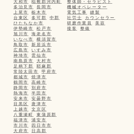
大和市
稲敷郡河内町
整体師・セラピスト
多治見市
長岡市
機械オペレーター
上尾市
栃木市
電気工事
縫製
台東区
多可郡
中郡
社労士
カウンセラー
ひたちなか市
研磨作業員
美容
伊勢崎市
松戸市
接客
整備
旭川市
海老名市
いなべ市
横須賀市
鳥取市
新居浜市
広島市
いすみ市
神埼市
雲仙市
南島原市
大村市
足柄下郡
耶麻郡
常陸太田市
甲府市
都城市
焼津市
鶴岡市
高崎市
静岡市
別府市
熱海市
半田市
安来市
安曇野市
目黒区
唐津市
上越市
文京区
八重瀬町
東蒲原郡
福津市
浦安市
市川市
四日市市
大府市
日高郡