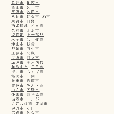
君津市
川西市
亀山市
菊川市
長野市
池田市
八尾市
朝倉市
柏市
東御市
日野市
西多摩郡
沼田市
久慈市
金沢市
児湯郡
上伊那郡
米子市
苫小牧市
津山市
朝霞市
都留市
府中市
庄原市
高槻市
玉野市
日立市
坂戸市
南河内郡
和歌山市
日田市
渋川市
つくば市
亀岡市
一関市
吹田市
阪南市
鹿屋市
あわら市
由布市
下野市
蓮田市
各務原市
塩竈市
中川郡
近江八幡市
盛岡市
伊丹市
守口市
宗像市
佐久市