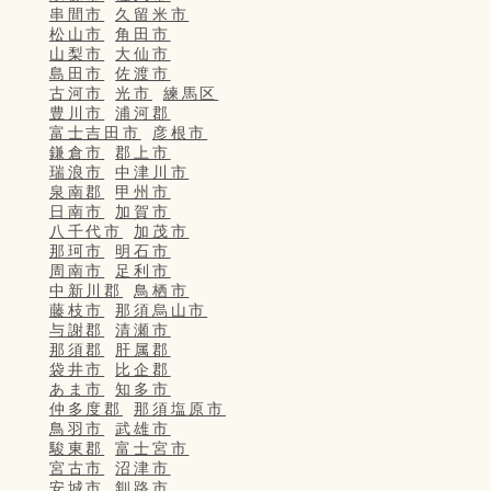
串間市
久留米市
松山市
角田市
山梨市
大仙市
島田市
佐渡市
古河市
光市
練馬区
豊川市
浦河郡
富士吉田市
彦根市
鎌倉市
郡上市
瑞浪市
中津川市
泉南郡
甲州市
日南市
加賀市
八千代市
加茂市
那珂市
明石市
周南市
足利市
中新川郡
鳥栖市
藤枝市
那須烏山市
与謝郡
清瀬市
那須郡
肝属郡
袋井市
比企郡
あま市
知多市
仲多度郡
那須塩原市
鳥羽市
武雄市
駿東郡
富士宮市
宮古市
沼津市
安城市
釧路市