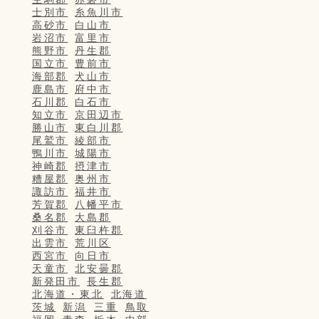
士別市
糸魚川市
高砂市
白山市
岩沼市
富里市
熊野市
丹生郡
国立市
豊前市
海部郡
犬山市
鹿島市
府中市
石川郡
白石市
知立市
京田辺市
勝山市
東白川郡
尾鷲市
綾部市
鴨川市
城陽市
神崎郡
摂津市
糟屋郡
奥州市
諏訪市
福井市
芳賀郡
八幡平市
桑名郡
大島郡
刈谷市
東臼杵郡
出雲市
荒川区
西宮市
向日市
天童市
北安曇郡
新発田市
長生郡
北海道・東北
北海道
茨城
新潟
三重
鳥取