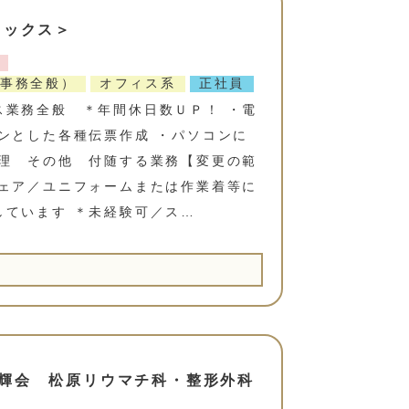
ロックス＞
事務全般）
オフィス系
正社員
ス業務全般 ＊年間休日数ＵＰ！ ・電
ンとした各種伝票作成 ・パソコンに
処理 その他 付随する業務【変更の範
ウェア／ユニフォームまたは作業着等に
しています ＊未経験可／ス…
輝会 松原リウマチ科・整形外科