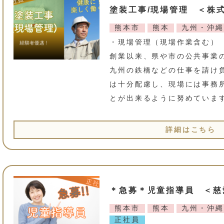
塗装工事/現場管理 ＜株
熊本市
熊本
九州・沖縄
・現場管理（現場作業含む） 
創業以来、県や市の公共事業
九州の鉄橋などの仕事を請け
は十分配慮し、現場には事務
とが出来るように努めています
詳細はこちら
＊急募＊児童指導員 ＜慈
熊本市
熊本
九州・沖縄
正社員