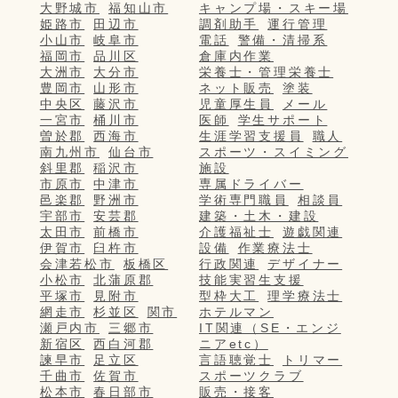
大野城市
福知山市
キャンプ場・スキー場
姫路市
田辺市
調剤助手
運行管理
小山市
岐阜市
電話
警備・清掃系
福岡市
品川区
倉庫内作業
大洲市
大分市
栄養士・管理栄養士
豊岡市
山形市
ネット販売
塗装
中央区
藤沢市
児童厚生員
メール
一宮市
桶川市
医師
学生サポート
曽於郡
西海市
生涯学習支援員
職人
南九州市
仙台市
スポーツ・スイミング
斜里郡
稲沢市
施設
市原市
中津市
専属ドライバー
邑楽郡
野洲市
学術専門職員
相談員
宇部市
安芸郡
建築・土木・建設
太田市
前橋市
介護福祉士
遊戯関連
伊賀市
臼杵市
設備
作業療法士
会津若松市
板橋区
行政関連
デザイナー
小松市
北蒲原郡
技能実習生支援
平塚市
見附市
型枠大工
理学療法士
網走市
杉並区
関市
ホテルマン
瀬戸内市
三郷市
IT関連（SE・エンジ
新宿区
西白河郡
ニアetc）
諫早市
足立区
言語聴覚士
トリマー
千曲市
佐賀市
スポーツクラブ
松本市
春日部市
販売・接客