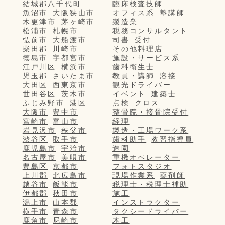
結城郡八千代町
臨床検査技師
魚沼市
大阪狭山市
オフィス系
塾講師
木更津市
茅ヶ崎市
製造業
松浦市
札幌市
税務コンサルタント
弘前市
大船渡市
司書
受付
柴田郡
川崎市
その他料理店
徳島市
宇都宮市
施設・サービス系
江戸川区
横浜市
歯科衛生士
児玉郡
さいたま市
教員・講師
溶接
大田区
西東京市
観光ドライバー
世田谷区
茨木市
イベント
建築士
ふじみ野市
港区
点検
クロス
大阪市
豊中市
整骨院・接骨院受付
宮崎市
富山市
経理
岩見沢市
秩父市
製造・工場ワーク系
渋谷区
取手市
歯科助手
教習指導員
鹿児島市
宇治市
造園
名古屋市
美唄市
重機オペレーター
豊島区
京都市
フォトスタジオ
上川郡
北広島市
現場作業系
薬剤師
越谷市
飯能市
税理士・税理士補助
伊都郡
秋田市
施工
潟上市
山本郡
インストラクター
横手市
青森市
タクシードライバー
鹿角市
尼崎市
木工