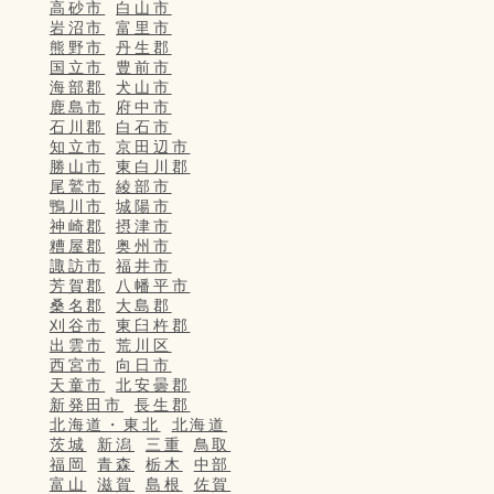
高砂市
白山市
岩沼市
富里市
熊野市
丹生郡
国立市
豊前市
海部郡
犬山市
鹿島市
府中市
石川郡
白石市
知立市
京田辺市
勝山市
東白川郡
尾鷲市
綾部市
鴨川市
城陽市
神崎郡
摂津市
糟屋郡
奥州市
諏訪市
福井市
芳賀郡
八幡平市
桑名郡
大島郡
刈谷市
東臼杵郡
出雲市
荒川区
西宮市
向日市
天童市
北安曇郡
新発田市
長生郡
北海道・東北
北海道
茨城
新潟
三重
鳥取
福岡
青森
栃木
中部
富山
滋賀
島根
佐賀