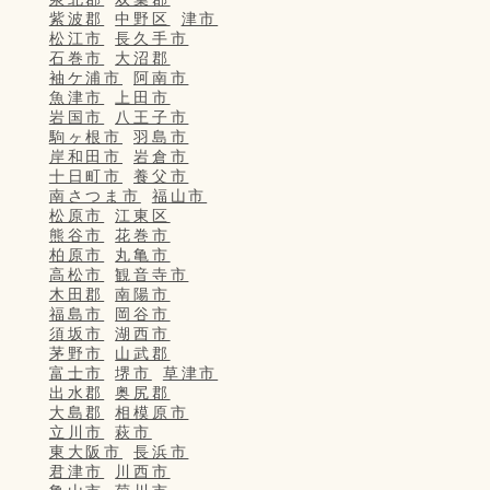
紫波郡
中野区
津市
松江市
長久手市
石巻市
大沼郡
袖ケ浦市
阿南市
魚津市
上田市
岩国市
八王子市
駒ヶ根市
羽島市
岸和田市
岩倉市
十日町市
養父市
南さつま市
福山市
松原市
江東区
熊谷市
花巻市
柏原市
丸亀市
高松市
観音寺市
木田郡
南陽市
福島市
岡谷市
須坂市
湖西市
茅野市
山武郡
富士市
堺市
草津市
出水郡
奥尻郡
大島郡
相模原市
立川市
萩市
東大阪市
長浜市
君津市
川西市