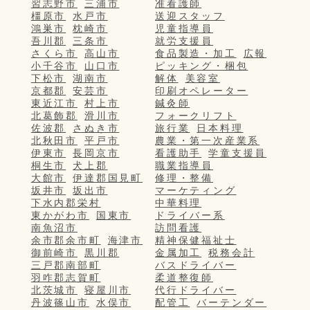
習志野市
三浦市
准看護師
橿原市
水戸市
送迎スタッフ
鴻巣市
枕崎市
児童指導員
吾川郡
三条市
就労支援員
さくら市
高山市
食品製造・加工
広報
小千谷市
山口市
ピッキング・梱包
下松市
湖南市
解体
美容室
京都郡
安芸市
印刷オペレーター
東近江市
村上市
鍼灸師
北葛飾郡
滑川市
フォークリフト
佐波郡
さぬき市
旅行業
日本料理
北秋田市
平戸市
農業・第一次産業系
伊東市
長岡京市
看護助手
学童支援員
桐生市
犬上郡
職業指導員
大館市
伊達郡国見町
修理・整備
坂井市
坂出市
マーケティング
下水内郡栄村
中華料理
東かがわ市
国東市
ドライバー系
南魚沼市
訪問看護
余市郡余市町
海津市
精神保健福祉士
御前崎市
黒川郡
金属加工
税務会計
三戸郡南部町
バスドライバー
羽咋郡志賀町
柔道整復師
北茨城市
寝屋川市
代行ドライバー
丹波篠山市
水俣市
配管工
バーテンダー