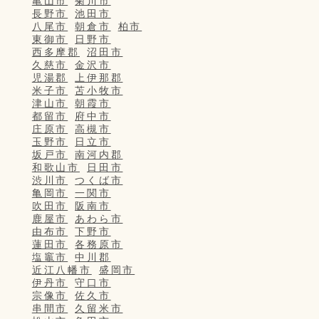
亀山市
菊川市
長野市
池田市
八尾市
朝倉市
柏市
東御市
日野市
西多摩郡
沼田市
久慈市
金沢市
児湯郡
上伊那郡
米子市
苫小牧市
津山市
朝霞市
都留市
府中市
庄原市
高槻市
玉野市
日立市
坂戸市
南河内郡
和歌山市
日田市
渋川市
つくば市
亀岡市
一関市
吹田市
阪南市
鹿屋市
あわら市
由布市
下野市
蓮田市
各務原市
塩竈市
中川郡
近江八幡市
盛岡市
伊丹市
守口市
宗像市
佐久市
串間市
久留米市