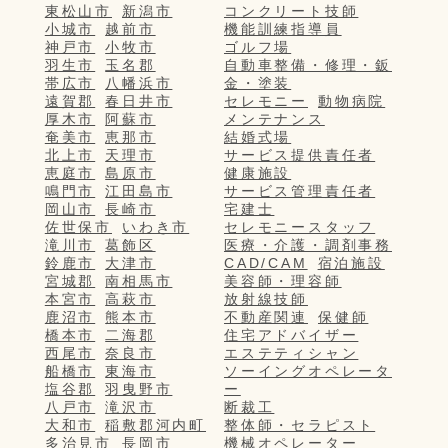
東松山市
新潟市
コンクリート技師
小城市
越前市
機能訓練指導員
神戸市
小牧市
ゴルフ場
羽生市
玉名郡
自動車整備・修理・鈑
帯広市
八幡浜市
金・塗装
遠賀郡
春日井市
セレモニー
動物病院
厚木市
阿蘇市
メンテナンス
奄美市
恵那市
結婚式場
北上市
天理市
サービス提供責任者
恵庭市
島原市
健康施設
鳴門市
江田島市
サービス管理責任者
岡山市
長崎市
宅建士
佐世保市
いわき市
セレモニースタッフ
滝川市
葛飾区
医療・介護・調剤事務
鈴鹿市
大津市
CAD/CAM
宿泊施設
宮城郡
南相馬市
美容師・理容師
本宮市
高萩市
放射線技師
鹿沼市
熊本市
不動産関連
保健師
橋本市
二海郡
住宅アドバイザー
西尾市
奈良市
エステティシャン
船橋市
東海市
ソーイングオペレータ
塩谷郡
羽曳野市
ー
八戸市
滝沢市
断裁工
大和市
稲敷郡河内町
整体師・セラピスト
多治見市
長岡市
機械オペレーター