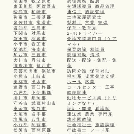
南国市
牧之原市
調理業務
酪農
東田川郡
阿賀野市
交通誘導員
商品管理
輪島市
柏崎市
通信工
施設管理
弥富市
三養基郡
土地家屋調査士
泉佐野市
常滑市
製材工
営業
警備
愛知郡
五島市
保育・教育系
下関市
対馬市
2-4tドライバー
磐田市
稲敷市
介護支援専門員（ケア
小平市
香芝市
マネ）
菊池郡
海南市
保育教諭
相談員
加西市
三豊市
調理補助
清掃
大川市
丹波市
配送・配達・集配・集
御殿場市
筑西市
荷
安芸高田市
砺波市
訪問介護
保育補助
小樽市
土岐市
福祉系
児童発達支援
美祢市
出水市
ホール
林業
遠野市
西臼杵郡
コールセンター
工事
九戸郡
下伊那郡
船舶関連
掛川市
那珂郡
動物サービス業（トリ
守谷市
武蔵村山市
ミングなど）
東金市
富谷市
設計・開発
看護師
大垣市
岩手郡
運送業
農業
専門系
塩尻市
八街市
幼稚園教諭
小豆郡
阿蘇郡
社会福祉士
施設調理
松阪市
西蒲原郡
行政書士
フード系