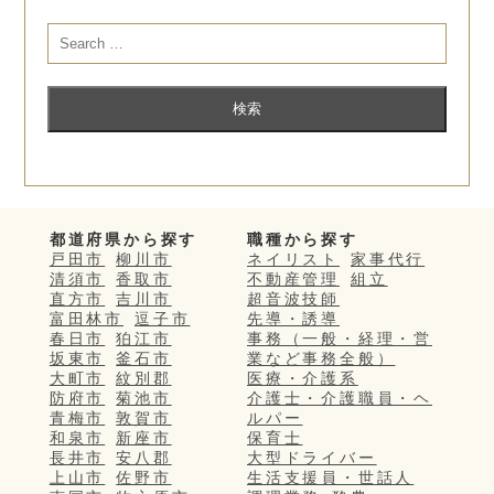
都道府県から探す
職種から探す
戸田市
柳川市
ネイリスト
家事代行
清須市
香取市
不動産管理
組立
直方市
吉川市
超音波技師
富田林市
逗子市
先導・誘導
春日市
狛江市
事務（一般・経理・営
坂東市
釜石市
業など事務全般）
大町市
紋別郡
医療・介護系
防府市
菊池市
介護士・介護職員・ヘ
青梅市
敦賀市
ルパー
和泉市
新座市
保育士
長井市
安八郡
大型ドライバー
上山市
佐野市
生活支援員・世話人