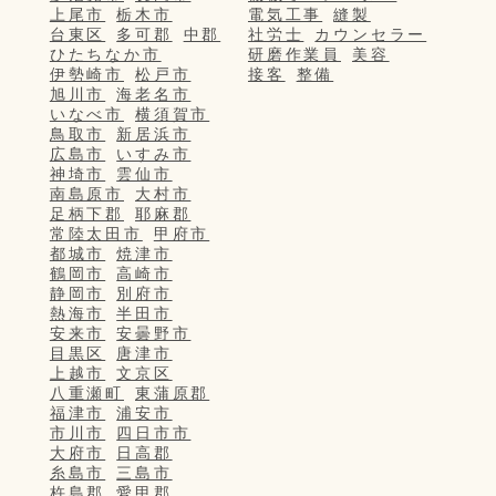
上尾市
栃木市
電気工事
縫製
台東区
多可郡
中郡
社労士
カウンセラー
ひたちなか市
研磨作業員
美容
伊勢崎市
松戸市
接客
整備
旭川市
海老名市
いなべ市
横須賀市
鳥取市
新居浜市
広島市
いすみ市
神埼市
雲仙市
南島原市
大村市
足柄下郡
耶麻郡
常陸太田市
甲府市
都城市
焼津市
鶴岡市
高崎市
静岡市
別府市
熱海市
半田市
安来市
安曇野市
目黒区
唐津市
上越市
文京区
八重瀬町
東蒲原郡
福津市
浦安市
市川市
四日市市
大府市
日高郡
糸島市
三島市
杵島郡
愛甲郡