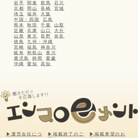
岩手
関東
群馬
石川
京都
岡山
長崎
宮城
埼玉
福井
大阪
中国・四国
広島
熊本
秋田
千葉
山梨
近畿
兵庫
山口
大分
山形
東京
長野
奈良
徳島
九州・沖縄
宮崎
福島
神奈川
岐阜
和歌山
香川
鹿児島
静岡
愛媛
沖縄
愛知
高知
▶運営会社につ
▶掲載終了のご
▶掲載希望のお