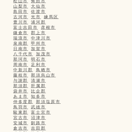
松山市
角田市
山梨市
大仙市
島田市
佐渡市
古河市
光市
練馬区
豊川市
浦河郡
富士吉田市
彦根市
鎌倉市
郡上市
瑞浪市
中津川市
泉南郡
甲州市
日南市
加賀市
八千代市
加茂市
那珂市
明石市
周南市
足利市
中新川郡
鳥栖市
藤枝市
那須烏山市
与謝郡
清瀬市
那須郡
肝属郡
袋井市
比企郡
あま市
知多市
仲多度郡
那須塩原市
鳥羽市
武雄市
駿東郡
富士宮市
宮古市
沼津市
安城市
釧路市
倉吉市
吉田郡