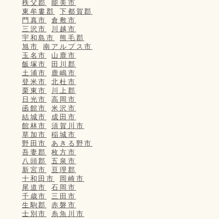
秩父郡
能美市
東牟婁郡
下都賀郡
門真市
倉敷市
三沢市
川越市
宇和島市
熊毛郡
旭市
南アルプス市
玉名市
山鹿市
飯塚市
田川郡
土浦市
鹿嶋市
登米市
北杜市
栗東市
川上郡
日光市
高岡市
函館市
米沢市
結城市
成田市
館林市
須賀川市
草加市
稲城市
野田市
あきる野市
吾妻郡
枚方市
八頭郡
五泉市
新宮市
亘理郡
十和田市
岡崎市
尾道市
石岡市
千歳市
三田市
生駒郡
赤磐市
士別市
糸魚川市