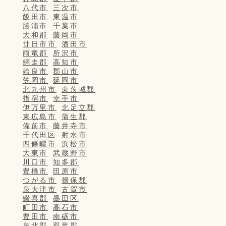
八代市
三次市
飯田市
東温市
勝浦市
千葉市
大和郡
藤岡市
廿日市市
酒田市
雨竜郡
所沢市
網走郡
高知市
姶良市
郡山市
笠岡市
延岡市
北九州市
東茨城郡
指宿市
幸手市
伊万里市
北足立郡
東広島市
蒲生郡
備前市
藤井寺市
千代田区
射水市
四條畷市
浜松市
大東市
武蔵野市
川口市
知多郡
豊橋市
田原市
つがる市
揖保郡
泉大津市
古賀市
綴喜郡
墨田区
町田市
高石市
豊田市
南砺市
泉北郡
双葉郡