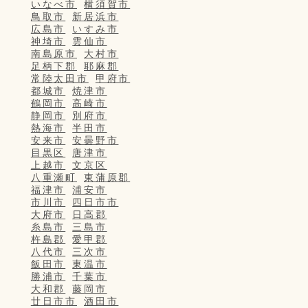
いなべ市
横須賀市
鳥取市
新居浜市
広島市
いすみ市
神埼市
雲仙市
南島原市
大村市
足柄下郡
耶麻郡
常陸太田市
甲府市
都城市
焼津市
鶴岡市
高崎市
静岡市
別府市
熱海市
半田市
安来市
安曇野市
目黒区
唐津市
上越市
文京区
八重瀬町
東蒲原郡
福津市
浦安市
市川市
四日市市
大府市
日高郡
糸島市
三島市
杵島郡
愛甲郡
八代市
三次市
飯田市
東温市
勝浦市
千葉市
大和郡
藤岡市
廿日市市
酒田市