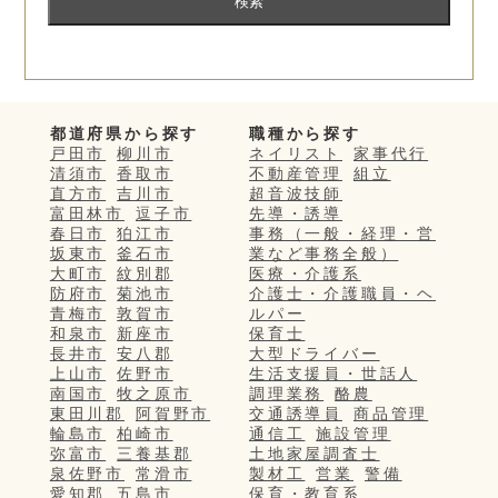
都道府県から探す
職種から探す
戸田市
柳川市
ネイリスト
家事代行
清須市
香取市
不動産管理
組立
直方市
吉川市
超音波技師
富田林市
逗子市
先導・誘導
春日市
狛江市
事務（一般・経理・営
坂東市
釜石市
業など事務全般）
大町市
紋別郡
医療・介護系
防府市
菊池市
介護士・介護職員・ヘ
青梅市
敦賀市
ルパー
和泉市
新座市
保育士
長井市
安八郡
大型ドライバー
上山市
佐野市
生活支援員・世話人
南国市
牧之原市
調理業務
酪農
東田川郡
阿賀野市
交通誘導員
商品管理
輪島市
柏崎市
通信工
施設管理
弥富市
三養基郡
土地家屋調査士
泉佐野市
常滑市
製材工
営業
警備
愛知郡
五島市
保育・教育系