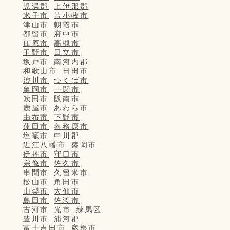
児湯郡
上伊那郡
米子市
苫小牧市
津山市
朝霞市
都留市
府中市
庄原市
高槻市
玉野市
日立市
坂戸市
南河内郡
和歌山市
日田市
渋川市
つくば市
亀岡市
一関市
吹田市
阪南市
鹿屋市
あわら市
由布市
下野市
蓮田市
各務原市
塩竈市
中川郡
近江八幡市
盛岡市
伊丹市
守口市
宗像市
佐久市
串間市
久留米市
松山市
角田市
山梨市
大仙市
島田市
佐渡市
古河市
光市
練馬区
豊川市
浦河郡
富士吉田市
彦根市