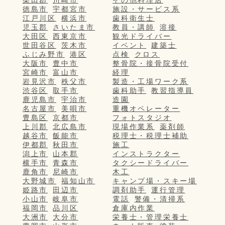
徳島市
宇都宮市
施設・サービス系
江戸川区
横浜市
歯科衛生士
児玉郡
さいたま市
教員・講師
溶接
大田区
西東京市
観光ドライバー
世田谷区
茨木市
イベント
建築士
ふじみ野市
港区
点検
クロス
大阪市
豊中市
整骨院・接骨院受付
宮崎市
富山市
経理
岩見沢市
秩父市
製造・工場ワーク系
渋谷区
取手市
歯科助手
教習指導員
鹿児島市
宇治市
造園
名古屋市
美唄市
重機オペレーター
豊島区
京都市
フォトスタジオ
上川郡
北広島市
現場作業系
薬剤師
越谷市
飯能市
税理士・税理士補助
伊都郡
秋田市
施工
潟上市
山本郡
インストラクター
横手市
青森市
タクシードライバー
鹿角市
尼崎市
木工
大野城市
福知山市
キャンプ場・スキー場
姫路市
田辺市
調剤助手
運行管理
小山市
岐阜市
電話
警備・清掃系
福岡市
品川区
倉庫内作業
大洲市
大分市
栄養士・管理栄養士