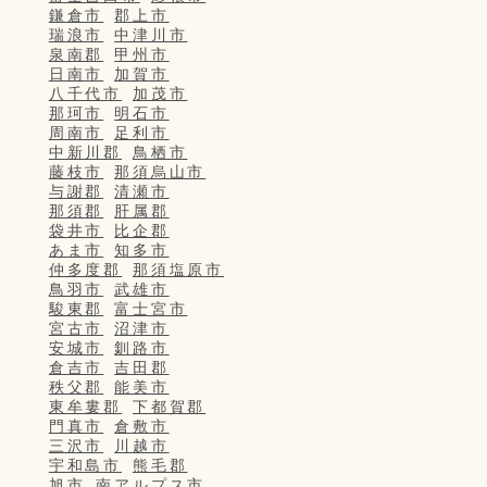
鎌倉市
郡上市
瑞浪市
中津川市
泉南郡
甲州市
日南市
加賀市
八千代市
加茂市
那珂市
明石市
周南市
足利市
中新川郡
鳥栖市
藤枝市
那須烏山市
与謝郡
清瀬市
那須郡
肝属郡
袋井市
比企郡
あま市
知多市
仲多度郡
那須塩原市
鳥羽市
武雄市
駿東郡
富士宮市
宮古市
沼津市
安城市
釧路市
倉吉市
吉田郡
秩父郡
能美市
東牟婁郡
下都賀郡
門真市
倉敷市
三沢市
川越市
宇和島市
熊毛郡
旭市
南アルプス市