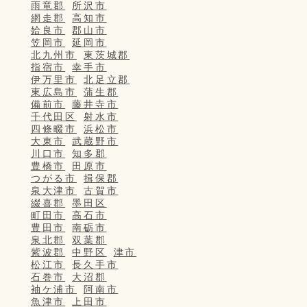
雨竜郡
所沢市
網走郡
高知市
姶良市
郡山市
笠岡市
延岡市
北九州市
東茨城郡
指宿市
幸手市
伊万里市
北足立郡
東広島市
蒲生郡
備前市
藤井寺市
千代田区
射水市
四條畷市
浜松市
大東市
武蔵野市
川口市
知多郡
豊橋市
田原市
つがる市
揖保郡
泉大津市
古賀市
綴喜郡
墨田区
町田市
高石市
豊田市
南砺市
泉北郡
双葉郡
紫波郡
中野区
津市
松江市
長久手市
石巻市
大沼郡
袖ケ浦市
阿南市
魚津市
上田市