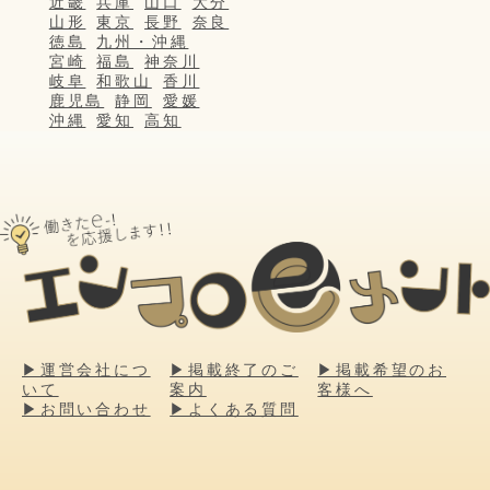
近畿
兵庫
山口
大分
山形
東京
長野
奈良
徳島
九州・沖縄
宮崎
福島
神奈川
岐阜
和歌山
香川
鹿児島
静岡
愛媛
沖縄
愛知
高知
▶運営会社につ
▶掲載終了のご
▶掲載希望のお
いて
案内
客様へ
▶お問い合わせ
▶よくある質問