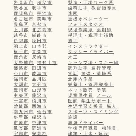
岩見沢市
秩父市
製造・工場ワーク系
渋谷区
取手市
歯科助手
教習指導員
鹿児島市
宇治市
造園
名古屋市
美唄市
重機オペレーター
豊島区
京都市
フォトスタジオ
上川郡
北広島市
現場作業系
薬剤師
越谷市
飯能市
税理士・税理士補助
伊都郡
秋田市
施工
潟上市
山本郡
インストラクター
横手市
青森市
タクシードライバー
鹿角市
尼崎市
木工
大野城市
福知山市
キャンプ場・スキー場
姫路市
田辺市
調剤助手
運行管理
小山市
岐阜市
電話
警備・清掃系
福岡市
品川区
倉庫内作業
大洲市
大分市
栄養士・管理栄養士
豊岡市
山形市
ネット販売
塗装
中央区
藤沢市
児童厚生員
メール
一宮市
桶川市
医師
学生サポート
曽於郡
西海市
生涯学習支援員
職人
南九州市
仙台市
スポーツ・スイミング
斜里郡
稲沢市
施設
市原市
中津市
専属ドライバー
邑楽郡
野洲市
学術専門職員
相談員
宇部市
安芸郡
建築・土木・建設