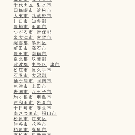
千代田区
射水市
四條畷市
浜松市
大東市
武蔵野市
川口市
知多郡
豊橋市
田原市
つがる市
揖保郡
泉大津市
古賀市
綴喜郡
墨田区
町田市
高石市
豊田市
南砺市
泉北郡
双葉郡
紫波郡
中野区
津市
松江市
長久手市
石巻市
大沼郡
袖ケ浦市
阿南市
魚津市
上田市
岩国市
八王子市
駒ヶ根市
羽島市
岸和田市
岩倉市
十日町市
養父市
南さつま市
福山市
松原市
江東区
熊谷市
花巻市
柏原市
丸亀市