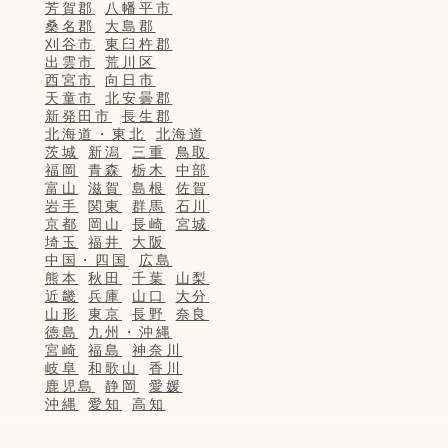
芳賀郡
八幡平市
桑名郡
大島郡
刈谷市
東臼杵郡
出雲市
荒川区
西宮市
向日市
天童市
北安曇郡
新発田市
長生郡
北海道・東北
北海道
茨城
新潟
三重
鳥取
福岡
青森
栃木
中部
富山
滋賀
島根
佐賀
岩手
関東
群馬
石川
京都
岡山
長崎
宮城
埼玉
福井
大阪
中国・四国
広島
熊本
秋田
千葉
山梨
近畿
兵庫
山口
大分
山形
東京
長野
奈良
徳島
九州・沖縄
宮崎
福島
神奈川
岐阜
和歌山
香川
鹿児島
静岡
愛媛
沖縄
愛知
高知