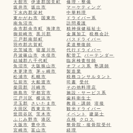
大館市
伊達郡国見町
修理・整備
坂井市
坂出市
マーケティング
下水内郡栄村
中華料理
東かがわ市
国東市
ドライバー系
南魚沼市
訪問看護
余市郡余市町
海津市
精神保健福祉士
御前崎市
黒川郡
金属加工
税務会計
三戸郡南部町
バスドライバー
羽咋郡志賀町
柔道整復師
北茨城市
寝屋川市
代行ドライバー
丹波篠山市
水俣市
配管工
バーテンダー
結城郡八千代町
臨床検査技師
魚沼市
大阪狭山市
オフィス系
塾講師
木更津市
茅ヶ崎市
製造業
松浦市
札幌市
税務コンサルタント
弘前市
大船渡市
司書
受付
柴田郡
川崎市
その他料理店
徳島市
宇都宮市
施設・サービス系
江戸川区
横浜市
歯科衛生士
児玉郡
さいたま市
教員・講師
溶接
大田区
西東京市
観光ドライバー
世田谷区
茨木市
イベント
建築士
ふじみ野市
港区
点検
クロス
大阪市
豊中市
整骨院・接骨院受付
宮崎市
富山市
経理