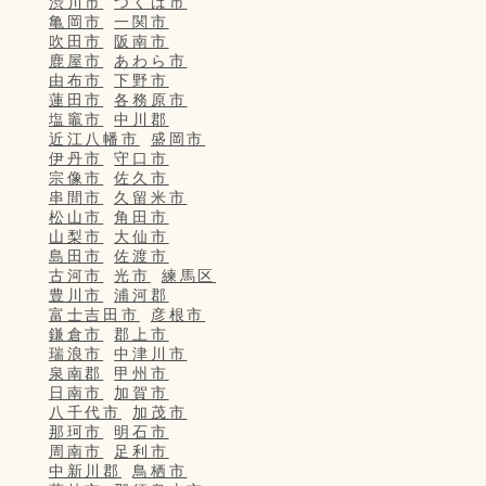
渋川市
つくば市
亀岡市
一関市
吹田市
阪南市
鹿屋市
あわら市
由布市
下野市
蓮田市
各務原市
塩竈市
中川郡
近江八幡市
盛岡市
伊丹市
守口市
宗像市
佐久市
串間市
久留米市
松山市
角田市
山梨市
大仙市
島田市
佐渡市
古河市
光市
練馬区
豊川市
浦河郡
富士吉田市
彦根市
鎌倉市
郡上市
瑞浪市
中津川市
泉南郡
甲州市
日南市
加賀市
八千代市
加茂市
那珂市
明石市
周南市
足利市
中新川郡
鳥栖市