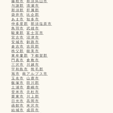
藤枝市
那須烏山市
与謝郡
清瀬市
那須郡
肝属郡
袋井市
比企郡
あま市
知多市
仲多度郡
那須塩原市
鳥羽市
武雄市
駿東郡
富士宮市
宮古市
沼津市
安城市
釧路市
倉吉市
吉田郡
秩父郡
能美市
東牟婁郡
下都賀郡
門真市
倉敷市
三沢市
川越市
宇和島市
熊毛郡
旭市
南アルプス市
玉名市
山鹿市
飯塚市
田川郡
土浦市
鹿嶋市
登米市
北杜市
栗東市
川上郡
日光市
高岡市
函館市
米沢市
結城市
成田市