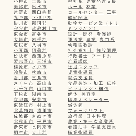
小樽市
土岐市
福祉系
児童発達支援
美祢市
出水市
ホール
林業
遠野市
西臼杵郡
コールセンター
工事
九戸郡
下伊那郡
船舶関連
掛川市
那珂郡
動物サービス業（トリ
守谷市
武蔵村山市
ミングなど）
東金市
富谷市
設計・開発
看護師
大垣市
岩手郡
運送業
農業
専門系
塩尻市
八街市
幼稚園教諭
小豆郡
阿蘇郡
社会福祉士
施設調理
松阪市
西蒲原郡
行政書士
フード系
習志野市
三浦市
准看護師
橿原市
水戸市
送迎スタッフ
鴻巣市
枕崎市
児童指導員
吾川郡
三条市
就労支援員
さくら市
高山市
食品製造・加工
広報
小千谷市
山口市
ピッキング・梱包
下松市
湖南市
解体
美容室
京都郡
安芸市
印刷オペレーター
東近江市
村上市
鍼灸師
北葛飾郡
滑川市
フォークリフト
佐波郡
さぬき市
旅行業
日本料理
北秋田市
平戸市
農業・第一次産業系
伊東市
長岡京市
看護助手
学童支援員
桐生市
犬上郡
職業指導員