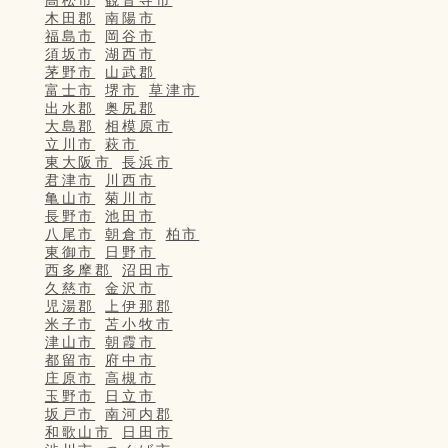
高松市
観音寺市
木田郡
南陽市
福島市
岡谷市
須坂市
湖西市
茅野市
山武郡
富士市
堺市
草津市
出水郡
奥尻郡
大島郡
相模原市
立川市
萩市
東大阪市
長浜市
君津市
川西市
亀山市
菊川市
長野市
池田市
八尾市
朝倉市
柏市
東御市
日野市
西多摩郡
沼田市
久慈市
金沢市
児湯郡
上伊那郡
米子市
苫小牧市
津山市
朝霞市
都留市
府中市
庄原市
高槻市
玉野市
日立市
坂戸市
南河内郡
和歌山市
日田市