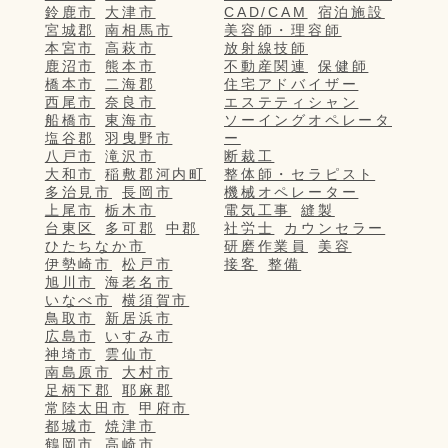
鈴鹿市
大津市
CAD/CAM
宿泊施設
宮城郡
南相馬市
美容師・理容師
本宮市
高萩市
放射線技師
鹿沼市
熊本市
不動産関連
保健師
橋本市
二海郡
住宅アドバイザー
西尾市
奈良市
エステティシャン
船橋市
東海市
ソーイングオペレータ
塩谷郡
羽曳野市
ー
八戸市
滝沢市
断裁工
大和市
稲敷郡河内町
整体師・セラピスト
多治見市
長岡市
機械オペレーター
上尾市
栃木市
電気工事
縫製
台東区
多可郡
中郡
社労士
カウンセラー
ひたちなか市
研磨作業員
美容
伊勢崎市
松戸市
接客
整備
旭川市
海老名市
いなべ市
横須賀市
鳥取市
新居浜市
広島市
いすみ市
神埼市
雲仙市
南島原市
大村市
足柄下郡
耶麻郡
常陸太田市
甲府市
都城市
焼津市
鶴岡市
高崎市