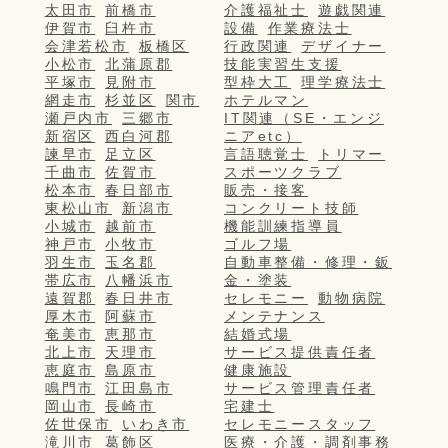
太田市
前橋市
介護福祉士
遊戯関連
伊賀市
臼杵市
設備
作業療法士
会津若松市
板橋区
行政関連
デザイナー
小松市
北蒲原郡
技能実習生支援
平塚市
見附市
型枠大工
理学療法士
網走市
杉並区
関市
ホテルマン
瀬戸内市
三郷市
IT関連（SE・エンジ
新宿区
西白河郡
ニアetc）
諫早市
足立区
言語聴覚士
トリマー
千曲市
佐賀市
スポーツクラブ
松本市
春日部市
販売・接客
東松山市
新潟市
コンクリート技師
小城市
越前市
機能訓練指導員
神戸市
小牧市
ゴルフ場
羽生市
玉名郡
自動車整備・修理・鈑
帯広市
八幡浜市
金・塗装
遠賀郡
春日井市
セレモニー
動物病院
厚木市
阿蘇市
メンテナンス
奄美市
恵那市
結婚式場
北上市
天理市
サービス提供責任者
恵庭市
島原市
健康施設
鳴門市
江田島市
サービス管理責任者
岡山市
長崎市
宅建士
佐世保市
いわき市
セレモニースタッフ
滝川市
葛飾区
医療・介護・調剤事務