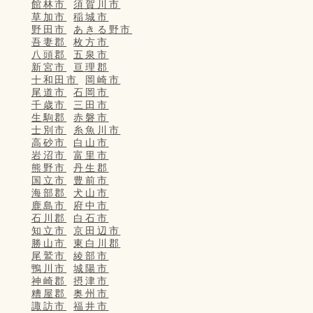
館林市
須賀川市
草加市
稲城市
野田市
あきる野市
吾妻郡
枚方市
八頭郡
五泉市
新宮市
亘理郡
十和田市
岡崎市
尾道市
石岡市
千歳市
三田市
生駒郡
赤磐市
士別市
糸魚川市
高砂市
白山市
岩沼市
富里市
熊野市
丹生郡
国立市
豊前市
海部郡
犬山市
鹿島市
府中市
石川郡
白石市
知立市
京田辺市
勝山市
東白川郡
尾鷲市
綾部市
鴨川市
城陽市
神崎郡
摂津市
糟屋郡
奥州市
諏訪市
福井市