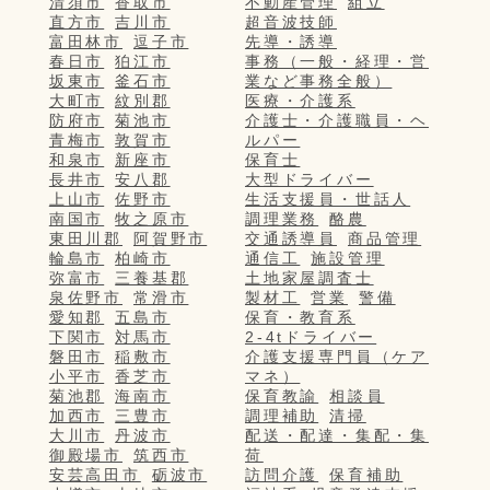
清須市
香取市
不動産管理
組立
直方市
吉川市
超音波技師
富田林市
逗子市
先導・誘導
春日市
狛江市
事務（一般・経理・営
坂東市
釜石市
業など事務全般）
大町市
紋別郡
医療・介護系
防府市
菊池市
介護士・介護職員・ヘ
青梅市
敦賀市
ルパー
和泉市
新座市
保育士
長井市
安八郡
大型ドライバー
上山市
佐野市
生活支援員・世話人
南国市
牧之原市
調理業務
酪農
東田川郡
阿賀野市
交通誘導員
商品管理
輪島市
柏崎市
通信工
施設管理
弥富市
三養基郡
土地家屋調査士
泉佐野市
常滑市
製材工
営業
警備
愛知郡
五島市
保育・教育系
下関市
対馬市
2-4tドライバー
磐田市
稲敷市
介護支援専門員（ケア
小平市
香芝市
マネ）
菊池郡
海南市
保育教諭
相談員
加西市
三豊市
調理補助
清掃
大川市
丹波市
配送・配達・集配・集
御殿場市
筑西市
荷
安芸高田市
砺波市
訪問介護
保育補助