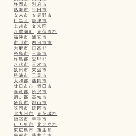
静岡市
別府市
熱海市
半田市
安来市
安曇野市
目黒区
唐津市
上越市
文京区
八重瀬町
東蒲原郡
福津市
浦安市
市川市
四日市市
大府市
日高郡
糸島市
三島市
杵島郡
愛甲郡
八代市
三次市
飯田市
東温市
勝浦市
千葉市
大和郡
藤岡市
廿日市市
酒田市
雨竜郡
所沢市
網走郡
高知市
姶良市
郡山市
笠岡市
延岡市
北九州市
東茨城郡
指宿市
幸手市
伊万里市
北足立郡
東広島市
蒲生郡
備前市
藤井寺市