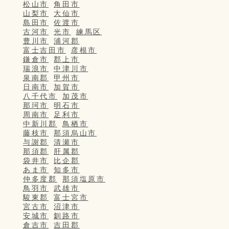
松山市
角田市
山梨市
大仙市
島田市
佐渡市
古河市
光市
練馬区
豊川市
浦河郡
富士吉田市
彦根市
鎌倉市
郡上市
瑞浪市
中津川市
泉南郡
甲州市
日南市
加賀市
八千代市
加茂市
那珂市
明石市
周南市
足利市
中新川郡
鳥栖市
藤枝市
那須烏山市
与謝郡
清瀬市
那須郡
肝属郡
袋井市
比企郡
あま市
知多市
仲多度郡
那須塩原市
鳥羽市
武雄市
駿東郡
富士宮市
宮古市
沼津市
安城市
釧路市
倉吉市
吉田郡