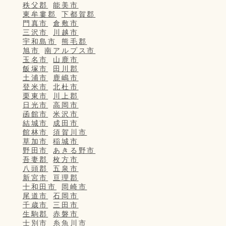
秩父郡
能美市
東牟婁郡
下都賀郡
門真市
倉敷市
三沢市
川越市
宇和島市
熊毛郡
旭市
南アルプス市
玉名市
山鹿市
飯塚市
田川郡
土浦市
鹿嶋市
登米市
北杜市
栗東市
川上郡
日光市
高岡市
函館市
米沢市
結城市
成田市
館林市
須賀川市
草加市
稲城市
野田市
あきる野市
吾妻郡
枚方市
八頭郡
五泉市
新宮市
亘理郡
十和田市
岡崎市
尾道市
石岡市
千歳市
三田市
生駒郡
赤磐市
士別市
糸魚川市