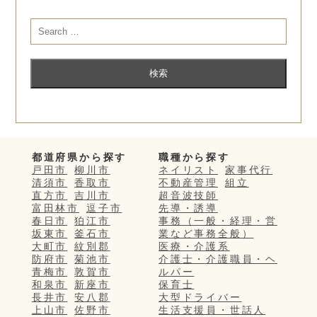
都道府県から探す
職種から探す
戸田市
柳川市
ネイリスト
家事代行
清須市
香取市
不動産管理
組立
直方市
吉川市
超音波技師
富田林市
逗子市
先導・誘導
春日市
狛江市
事務（一般・経理・営
坂東市
釜石市
業など事務全般）
大町市
紋別郡
医療・介護系
防府市
菊池市
介護士・介護職員・ヘ
青梅市
敦賀市
ルパー
和泉市
新座市
保育士
長井市
安八郡
大型ドライバー
上山市
佐野市
生活支援員・世話人