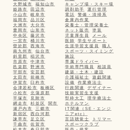
大野城市
福知山市
キャンプ場・スキー場
姫路市
田辺市
調剤助手
運行管理
小山市
岐阜市
電話
警備・清掃系
福岡市
品川区
倉庫内作業
大洲市
大分市
栄養士・管理栄養士
豊岡市
山形市
ネット販売
塗装
中央区
藤沢市
児童厚生員
メール
一宮市
桶川市
医師
学生サポート
曽於郡
西海市
生涯学習支援員
職人
南九州市
仙台市
スポーツ・スイミング
斜里郡
稲沢市
施設
市原市
中津市
専属ドライバー
邑楽郡
野洲市
学術専門職員
相談員
宇部市
安芸郡
建築・土木・建設
太田市
前橋市
介護福祉士
遊戯関連
伊賀市
臼杵市
設備
作業療法士
会津若松市
板橋区
行政関連
デザイナー
小松市
北蒲原郡
技能実習生支援
平塚市
見附市
型枠大工
理学療法士
網走市
杉並区
関市
ホテルマン
瀬戸内市
三郷市
IT関連（SE・エンジ
新宿区
西白河郡
ニアetc）
諫早市
足立区
言語聴覚士
トリマー
千曲市
佐賀市
スポーツクラブ
松本市
春日部市
販売・接客