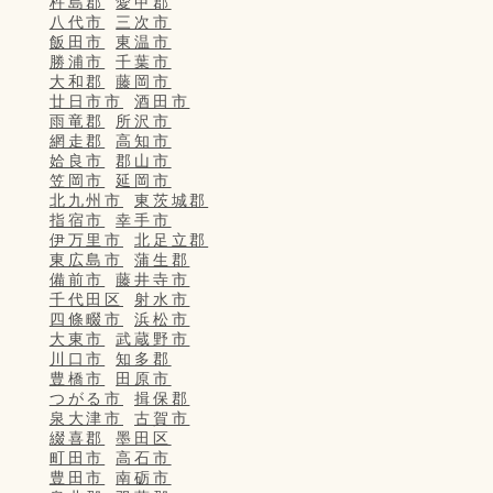
杵島郡
愛甲郡
八代市
三次市
飯田市
東温市
勝浦市
千葉市
大和郡
藤岡市
廿日市市
酒田市
雨竜郡
所沢市
網走郡
高知市
姶良市
郡山市
笠岡市
延岡市
北九州市
東茨城郡
指宿市
幸手市
伊万里市
北足立郡
東広島市
蒲生郡
備前市
藤井寺市
千代田区
射水市
四條畷市
浜松市
大東市
武蔵野市
川口市
知多郡
豊橋市
田原市
つがる市
揖保郡
泉大津市
古賀市
綴喜郡
墨田区
町田市
高石市
豊田市
南砺市