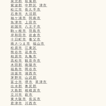
泉北郡
双葉郡
紫波郡
中野区
津市
松江市
長久手市
石巻市
大沼郡
袖ケ浦市
阿南市
魚津市
上田市
岩国市
八王子市
駒ヶ根市
羽島市
岸和田市
岩倉市
十日町市
養父市
南さつま市
福山市
松原市
江東区
熊谷市
花巻市
柏原市
丸亀市
高松市
観音寺市
木田郡
南陽市
福島市
岡谷市
須坂市
湖西市
茅野市
山武郡
富士市
堺市
草津市
出水郡
奥尻郡
大島郡
相模原市
立川市
萩市
東大阪市
長浜市
君津市
川西市