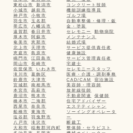
東松山市
新潟市
コンクリート技師
小城市
越前市
機能訓練指導員
神戸市
小牧市
ゴルフ場
羽生市
玉名郡
自動車整備・修理・鈑
帯広市
八幡浜市
金・塗装
遠賀郡
春日井市
セレモニー
動物病院
厚木市
阿蘇市
メンテナンス
奄美市
恵那市
結婚式場
北上市
天理市
サービス提供責任者
恵庭市
島原市
健康施設
鳴門市
江田島市
サービス管理責任者
岡山市
長崎市
宅建士
佐世保市
いわき市
セレモニースタッフ
滝川市
葛飾区
医療・介護・調剤事務
鈴鹿市
大津市
CAD/CAM
宿泊施設
宮城郡
南相馬市
美容師・理容師
本宮市
高萩市
放射線技師
鹿沼市
熊本市
不動産関連
保健師
橋本市
二海郡
住宅アドバイザー
西尾市
奈良市
エステティシャン
船橋市
東海市
ソーイングオペレータ
塩谷郡
羽曳野市
ー
八戸市
滝沢市
断裁工
大和市
稲敷郡河内町
整体師・セラピスト
多治見市
長岡市
機械オペレーター