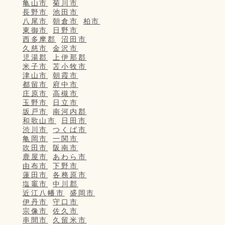
亀山市
菊川市
長野市
池田市
八尾市
朝倉市
柏市
東御市
日野市
西多摩郡
沼田市
久慈市
金沢市
児湯郡
上伊那郡
米子市
苫小牧市
津山市
朝霞市
都留市
府中市
庄原市
高槻市
玉野市
日立市
坂戸市
南河内郡
和歌山市
日田市
渋川市
つくば市
亀岡市
一関市
吹田市
阪南市
鹿屋市
あわら市
由布市
下野市
蓮田市
各務原市
塩竈市
中川郡
近江八幡市
盛岡市
伊丹市
守口市
宗像市
佐久市
串間市
久留米市