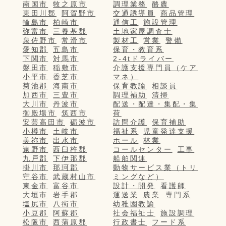
南国市
牧之原市
調理業務
酪農
東田川郡
阿賀野市
交通誘導員
商品管理
輪島市
柏崎市
通信工
施設管理
弥富市
三養基郡
土地家屋調査士
泉佐野市
常滑市
製材工
営業
警備
愛知郡
五島市
保育・教育系
下関市
対馬市
2-4tドライバー
磐田市
稲敷市
介護支援専門員（ケア
小平市
香芝市
マネ）
菊池郡
海南市
保育教諭
相談員
加西市
三豊市
調理補助
清掃
大川市
丹波市
配送・配達・集配・集
御殿場市
筑西市
荷
安芸高田市
砺波市
訪問介護
保育補助
小樽市
土岐市
福祉系
児童発達支援
美祢市
出水市
ホール
林業
遠野市
西臼杵郡
コールセンター
工事
九戸郡
下伊那郡
船舶関連
掛川市
那珂郡
動物サービス業（トリ
守谷市
武蔵村山市
ミングなど）
東金市
富谷市
設計・開発
看護師
大垣市
岩手郡
運送業
農業
専門系
塩尻市
八街市
幼稚園教諭
小豆郡
阿蘇郡
社会福祉士
施設調理
松阪市
西蒲原郡
行政書士
フード系