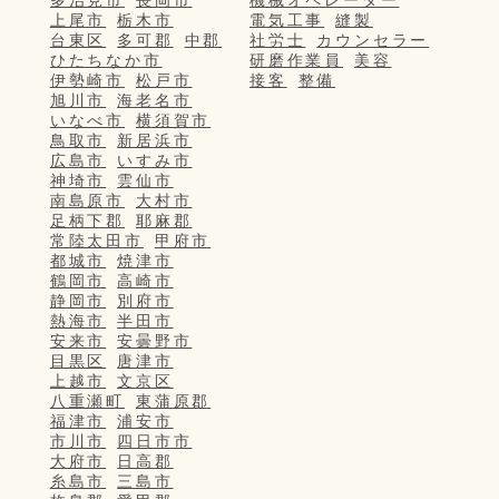
上尾市
栃木市
電気工事
縫製
台東区
多可郡
中郡
社労士
カウンセラー
ひたちなか市
研磨作業員
美容
伊勢崎市
松戸市
接客
整備
旭川市
海老名市
いなべ市
横須賀市
鳥取市
新居浜市
広島市
いすみ市
神埼市
雲仙市
南島原市
大村市
足柄下郡
耶麻郡
常陸太田市
甲府市
都城市
焼津市
鶴岡市
高崎市
静岡市
別府市
熱海市
半田市
安来市
安曇野市
目黒区
唐津市
上越市
文京区
八重瀬町
東蒲原郡
福津市
浦安市
市川市
四日市市
大府市
日高郡
糸島市
三島市