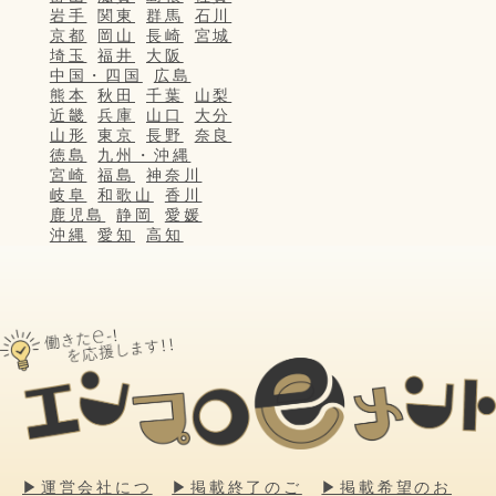
岩手
関東
群馬
石川
京都
岡山
長崎
宮城
埼玉
福井
大阪
中国・四国
広島
熊本
秋田
千葉
山梨
近畿
兵庫
山口
大分
山形
東京
長野
奈良
徳島
九州・沖縄
宮崎
福島
神奈川
岐阜
和歌山
香川
鹿児島
静岡
愛媛
沖縄
愛知
高知
▶運営会社につ
▶掲載終了のご
▶掲載希望のお