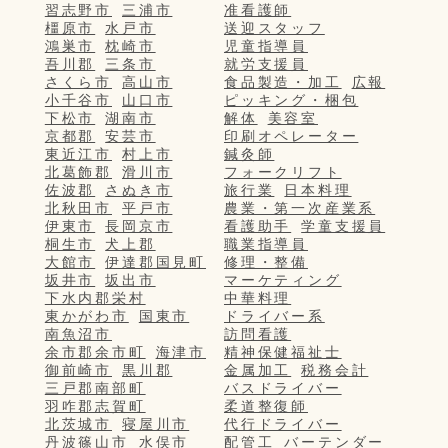
習志野市
三浦市
准看護師
橿原市
水戸市
送迎スタッフ
鴻巣市
枕崎市
児童指導員
吾川郡
三条市
就労支援員
さくら市
高山市
食品製造・加工
広報
小千谷市
山口市
ピッキング・梱包
下松市
湖南市
解体
美容室
京都郡
安芸市
印刷オペレーター
東近江市
村上市
鍼灸師
北葛飾郡
滑川市
フォークリフト
佐波郡
さぬき市
旅行業
日本料理
北秋田市
平戸市
農業・第一次産業系
伊東市
長岡京市
看護助手
学童支援員
桐生市
犬上郡
職業指導員
大館市
伊達郡国見町
修理・整備
坂井市
坂出市
マーケティング
下水内郡栄村
中華料理
東かがわ市
国東市
ドライバー系
南魚沼市
訪問看護
余市郡余市町
海津市
精神保健福祉士
御前崎市
黒川郡
金属加工
税務会計
三戸郡南部町
バスドライバー
羽咋郡志賀町
柔道整復師
北茨城市
寝屋川市
代行ドライバー
丹波篠山市
水俣市
配管工
バーテンダー