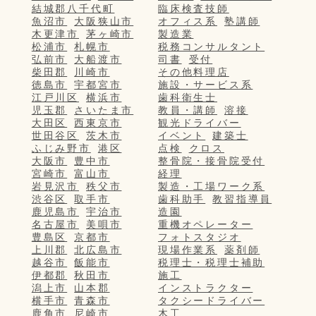
結城郡八千代町
臨床検査技師
魚沼市
大阪狭山市
オフィス系
塾講師
木更津市
茅ヶ崎市
製造業
松浦市
札幌市
税務コンサルタント
弘前市
大船渡市
司書
受付
柴田郡
川崎市
その他料理店
徳島市
宇都宮市
施設・サービス系
江戸川区
横浜市
歯科衛生士
児玉郡
さいたま市
教員・講師
溶接
大田区
西東京市
観光ドライバー
世田谷区
茨木市
イベント
建築士
ふじみ野市
港区
点検
クロス
大阪市
豊中市
整骨院・接骨院受付
宮崎市
富山市
経理
岩見沢市
秩父市
製造・工場ワーク系
渋谷区
取手市
歯科助手
教習指導員
鹿児島市
宇治市
造園
名古屋市
美唄市
重機オペレーター
豊島区
京都市
フォトスタジオ
上川郡
北広島市
現場作業系
薬剤師
越谷市
飯能市
税理士・税理士補助
伊都郡
秋田市
施工
潟上市
山本郡
インストラクター
横手市
青森市
タクシードライバー
鹿角市
尼崎市
木工