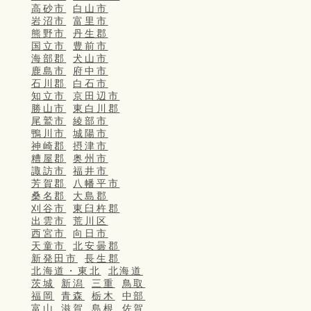
高砂市
白山市
岩沼市
富里市
熊野市
丹生郡
国立市
豊前市
海部郡
犬山市
鹿島市
府中市
石川郡
白石市
知立市
京田辺市
勝山市
東白川郡
尾鷲市
綾部市
鴨川市
城陽市
神崎郡
摂津市
糟屋郡
奥州市
諏訪市
福井市
芳賀郡
八幡平市
桑名郡
大島郡
刈谷市
東臼杵郡
出雲市
荒川区
西宮市
向日市
天童市
北安曇郡
新発田市
長生郡
北海道・東北
北海道
茨城
新潟
三重
鳥取
福岡
青森
栃木
中部
富山
滋賀
島根
佐賀