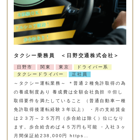
タクシー乗務員 ＜日野交通株式会社＞
日野市
関東
東京
ドライバー系
タクシードライバー
正社員
～タクシー運転業務～ ＊普通２種免許取得の為
の養成制度あり 養成費は全額会社負担 ※但し
取得要件を満たしていること （普通自動車一種
免許取得後運転経験３年以上） ・月の支給賃金
は２３万～２５万円（歩合給は除く）位になり
ます。歩合給含めば４５万円も可能 ・入社３ヶ
月間保証給238,000円 https…