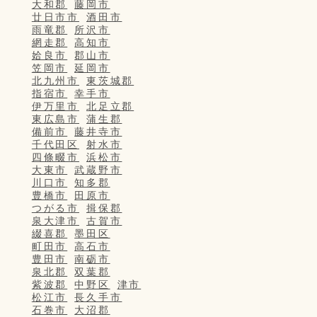
大和郡
藤岡市
廿日市市
酒田市
雨竜郡
所沢市
網走郡
高知市
姶良市
郡山市
笠岡市
延岡市
北九州市
東茨城郡
指宿市
幸手市
伊万里市
北足立郡
東広島市
蒲生郡
備前市
藤井寺市
千代田区
射水市
四條畷市
浜松市
大東市
武蔵野市
川口市
知多郡
豊橋市
田原市
つがる市
揖保郡
泉大津市
古賀市
綴喜郡
墨田区
町田市
高石市
豊田市
南砺市
泉北郡
双葉郡
紫波郡
中野区
津市
松江市
長久手市
石巻市
大沼郡