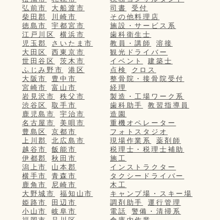
弘前市
大船渡市
司書
受付
柴田郡
川崎市
その他料理店
徳島市
宇都宮市
施設・サービス系
江戸川区
横浜市
歯科衛生士
児玉郡
さいたま市
教員・講師
溶接
大田区
西東京市
観光ドライバー
世田谷区
茨木市
イベント
建築士
ふじみ野市
港区
点検
クロス
大阪市
豊中市
整骨院・接骨院受付
宮崎市
富山市
経理
岩見沢市
秩父市
製造・工場ワーク系
渋谷区
取手市
歯科助手
教習指導員
鹿児島市
宇治市
造園
名古屋市
美唄市
重機オペレーター
豊島区
京都市
フォトスタジオ
上川郡
北広島市
現場作業系
薬剤師
越谷市
飯能市
税理士・税理士補助
伊都郡
秋田市
施工
潟上市
山本郡
インストラクター
横手市
青森市
タクシードライバー
鹿角市
尼崎市
木工
大野城市
福知山市
キャンプ場・スキー場
姫路市
田辺市
調剤助手
運行管理
小山市
岐阜市
電話
警備・清掃系
福岡市
品川区
倉庫内作業