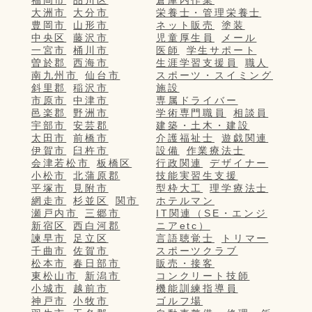
大洲市
大分市
栄養士・管理栄養士
豊岡市
山形市
ネット販売
塗装
中央区
藤沢市
児童厚生員
メール
一宮市
桶川市
医師
学生サポート
曽於郡
西海市
生涯学習支援員
職人
南九州市
仙台市
スポーツ・スイミング
斜里郡
稲沢市
施設
市原市
中津市
専属ドライバー
邑楽郡
野洲市
学術専門職員
相談員
宇部市
安芸郡
建築・土木・建設
太田市
前橋市
介護福祉士
遊戯関連
伊賀市
臼杵市
設備
作業療法士
会津若松市
板橋区
行政関連
デザイナー
小松市
北蒲原郡
技能実習生支援
平塚市
見附市
型枠大工
理学療法士
網走市
杉並区
関市
ホテルマン
瀬戸内市
三郷市
IT関連（SE・エンジ
新宿区
西白河郡
ニアetc）
諫早市
足立区
言語聴覚士
トリマー
千曲市
佐賀市
スポーツクラブ
松本市
春日部市
販売・接客
東松山市
新潟市
コンクリート技師
小城市
越前市
機能訓練指導員
神戸市
小牧市
ゴルフ場