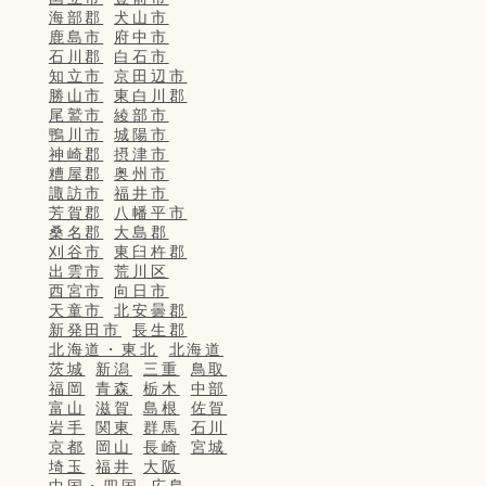
海部郡
犬山市
鹿島市
府中市
石川郡
白石市
知立市
京田辺市
勝山市
東白川郡
尾鷲市
綾部市
鴨川市
城陽市
神崎郡
摂津市
糟屋郡
奥州市
諏訪市
福井市
芳賀郡
八幡平市
桑名郡
大島郡
刈谷市
東臼杵郡
出雲市
荒川区
西宮市
向日市
天童市
北安曇郡
新発田市
長生郡
北海道・東北
北海道
茨城
新潟
三重
鳥取
福岡
青森
栃木
中部
富山
滋賀
島根
佐賀
岩手
関東
群馬
石川
京都
岡山
長崎
宮城
埼玉
福井
大阪
中国・四国
広島