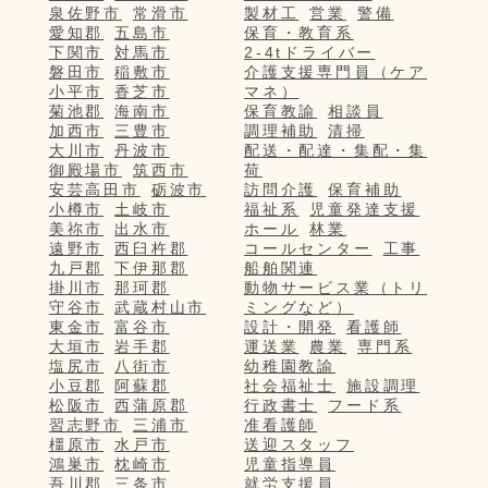
泉佐野市
常滑市
製材工
営業
警備
愛知郡
五島市
保育・教育系
下関市
対馬市
2-4tドライバー
磐田市
稲敷市
介護支援専門員（ケア
小平市
香芝市
マネ）
菊池郡
海南市
保育教諭
相談員
加西市
三豊市
調理補助
清掃
大川市
丹波市
配送・配達・集配・集
御殿場市
筑西市
荷
安芸高田市
砺波市
訪問介護
保育補助
小樽市
土岐市
福祉系
児童発達支援
美祢市
出水市
ホール
林業
遠野市
西臼杵郡
コールセンター
工事
九戸郡
下伊那郡
船舶関連
掛川市
那珂郡
動物サービス業（トリ
守谷市
武蔵村山市
ミングなど）
東金市
富谷市
設計・開発
看護師
大垣市
岩手郡
運送業
農業
専門系
塩尻市
八街市
幼稚園教諭
小豆郡
阿蘇郡
社会福祉士
施設調理
松阪市
西蒲原郡
行政書士
フード系
習志野市
三浦市
准看護師
橿原市
水戸市
送迎スタッフ
鴻巣市
枕崎市
児童指導員
吾川郡
三条市
就労支援員