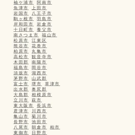
袖ケ浦市
阿南市
魚津市
上田市
岩国市
八王子市
駒ヶ根市
羽島市
岸和田市
岩倉市
十日町市
養父市
南さつま市
福山市
松原市
江東区
熊谷市
花巻市
柏原市
丸亀市
高松市
観音寺市
木田郡
南陽市
福島市
岡谷市
須坂市
湖西市
茅野市
山武郡
富士市
堺市
草津市
出水郡
奥尻郡
大島郡
相模原市
立川市
萩市
東大阪市
長浜市
君津市
川西市
亀山市
菊川市
長野市
池田市
八尾市
朝倉市
柏市
東御市
日野市