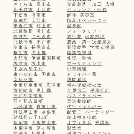
さくら市
高山市
食品製造・加工
広報
小千谷市
山口市
ピッキング・梱包
下松市
湖南市
解体
美容室
京都郡
安芸市
印刷オペレーター
東近江市
村上市
鍼灸師
北葛飾郡
滑川市
フォークリフト
佐波郡
さぬき市
旅行業
日本料理
北秋田市
平戸市
農業・第一次産業系
伊東市
長岡京市
看護助手
学童支援員
桐生市
犬上郡
職業指導員
大館市
伊達郡国見町
修理・整備
坂井市
坂出市
マーケティング
下水内郡栄村
中華料理
東かがわ市
国東市
ドライバー系
南魚沼市
訪問看護
余市郡余市町
海津市
精神保健福祉士
御前崎市
黒川郡
金属加工
税務会計
三戸郡南部町
バスドライバー
羽咋郡志賀町
柔道整復師
北茨城市
寝屋川市
代行ドライバー
丹波篠山市
水俣市
配管工
バーテンダー
結城郡八千代町
臨床検査技師
魚沼市
大阪狭山市
オフィス系
塾講師
木更津市
茅ヶ崎市
製造業
松浦市
札幌市
税務コンサルタント