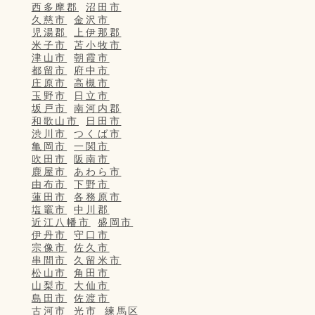
西多摩郡
沼田市
久慈市
金沢市
児湯郡
上伊那郡
米子市
苫小牧市
津山市
朝霞市
都留市
府中市
庄原市
高槻市
玉野市
日立市
坂戸市
南河内郡
和歌山市
日田市
渋川市
つくば市
亀岡市
一関市
吹田市
阪南市
鹿屋市
あわら市
由布市
下野市
蓮田市
各務原市
塩竈市
中川郡
近江八幡市
盛岡市
伊丹市
守口市
宗像市
佐久市
串間市
久留米市
松山市
角田市
山梨市
大仙市
島田市
佐渡市
古河市
光市
練馬区