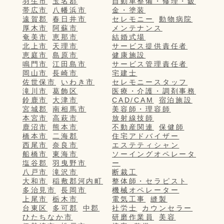
羽生市
玉名郡
自動車整備・修理・鈑
帯広市
八幡浜市
金・塗装
遠賀郡
春日井市
セレモニー
動物病院
厚木市
阿蘇市
メンテナンス
奄美市
恵那市
結婚式場
北上市
天理市
サービス提供責任者
恵庭市
島原市
健康施設
鳴門市
江田島市
サービス管理責任者
岡山市
長崎市
宅建士
佐世保市
いわき市
セレモニースタッフ
滝川市
葛飾区
医療・介護・調剤事務
鈴鹿市
大津市
CAD/CAM
宿泊施設
宮城郡
南相馬市
美容師・理容師
本宮市
高萩市
放射線技師
鹿沼市
熊本市
不動産関連
保健師
橋本市
二海郡
住宅アドバイザー
西尾市
奈良市
エステティシャン
船橋市
東海市
ソーイングオペレータ
塩谷郡
羽曳野市
ー
八戸市
滝沢市
断裁工
大和市
稲敷郡河内町
整体師・セラピスト
多治見市
長岡市
機械オペレーター
上尾市
栃木市
電気工事
縫製
台東区
多可郡
中郡
社労士
カウンセラー
ひたちなか市
研磨作業員
美容