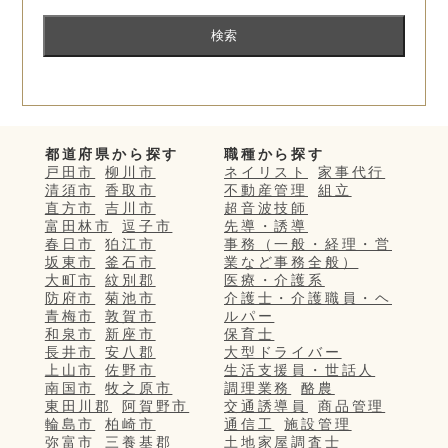
都道府県から探す
職種から探す
戸田市
柳川市
ネイリスト
家事代行
清須市
香取市
不動産管理
組立
直方市
吉川市
超音波技師
富田林市
逗子市
先導・誘導
春日市
狛江市
事務（一般・経理・営
坂東市
釜石市
業など事務全般）
大町市
紋別郡
医療・介護系
防府市
菊池市
介護士・介護職員・ヘ
青梅市
敦賀市
ルパー
和泉市
新座市
保育士
長井市
安八郡
大型ドライバー
上山市
佐野市
生活支援員・世話人
南国市
牧之原市
調理業務
酪農
東田川郡
阿賀野市
交通誘導員
商品管理
輪島市
柏崎市
通信工
施設管理
弥富市
三養基郡
土地家屋調査士