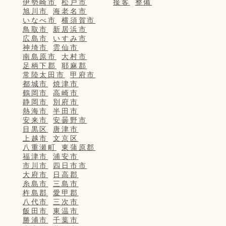
伊勢崎市
松戸市
接客
整備
旭川市
海老名市
いなべ市
横須賀市
鳥取市
新居浜市
広島市
いすみ市
神埼市
雲仙市
南島原市
大村市
足柄下郡
耶麻郡
常陸太田市
甲府市
都城市
焼津市
鶴岡市
高崎市
静岡市
別府市
熱海市
半田市
安来市
安曇野市
目黒区
唐津市
上越市
文京区
八重瀬町
東蒲原郡
福津市
浦安市
市川市
四日市市
大府市
日高郡
糸島市
三島市
杵島郡
愛甲郡
八代市
三次市
飯田市
東温市
勝浦市
千葉市