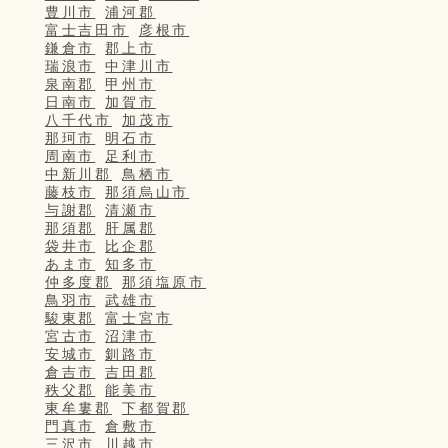
豊川市
浦河郡
富士吉田市
彦根市
鎌倉市
郡上市
瑞浪市
中津川市
泉南郡
甲州市
日南市
加賀市
八千代市
加茂市
那珂市
明石市
周南市
足利市
中新川郡
鳥栖市
藤枝市
那須烏山市
与謝郡
清瀬市
那須郡
肝属郡
袋井市
比企郡
あま市
知多市
仲多度郡
那須塩原市
鳥羽市
武雄市
駿東郡
富士宮市
宮古市
沼津市
安城市
釧路市
倉吉市
吉田郡
秩父郡
能美市
東牟婁郡
下都賀郡
門真市
倉敷市
三沢市
川越市