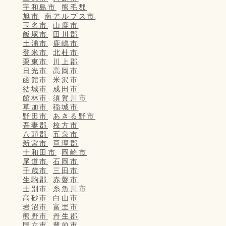
宇和島市
熊毛郡
旭市
南アルプス市
玉名市
山鹿市
飯塚市
田川郡
土浦市
鹿嶋市
登米市
北杜市
栗東市
川上郡
日光市
高岡市
函館市
米沢市
結城市
成田市
館林市
須賀川市
草加市
稲城市
野田市
あきる野市
吾妻郡
枚方市
八頭郡
五泉市
新宮市
亘理郡
十和田市
岡崎市
尾道市
石岡市
千歳市
三田市
生駒郡
赤磐市
士別市
糸魚川市
高砂市
白山市
岩沼市
富里市
熊野市
丹生郡
国立市
豊前市