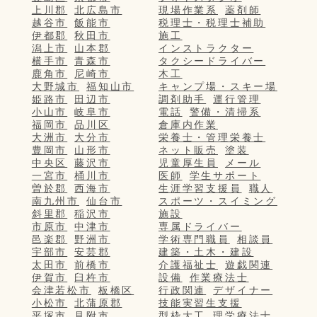
上川郡
北広島市
現場作業系
薬剤師
越谷市
飯能市
税理士・税理士補助
伊都郡
秋田市
施工
潟上市
山本郡
インストラクター
横手市
青森市
タクシードライバー
鹿角市
尼崎市
木工
大野城市
福知山市
キャンプ場・スキー場
姫路市
田辺市
調剤助手
運行管理
小山市
岐阜市
電話
警備・清掃系
福岡市
品川区
倉庫内作業
大洲市
大分市
栄養士・管理栄養士
豊岡市
山形市
ネット販売
塗装
中央区
藤沢市
児童厚生員
メール
一宮市
桶川市
医師
学生サポート
曽於郡
西海市
生涯学習支援員
職人
南九州市
仙台市
スポーツ・スイミング
斜里郡
稲沢市
施設
市原市
中津市
専属ドライバー
邑楽郡
野洲市
学術専門職員
相談員
宇部市
安芸郡
建築・土木・建設
太田市
前橋市
介護福祉士
遊戯関連
伊賀市
臼杵市
設備
作業療法士
会津若松市
板橋区
行政関連
デザイナー
小松市
北蒲原郡
技能実習生支援
平塚市
見附市
型枠大工
理学療法士