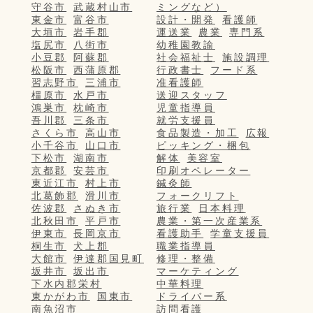
守谷市
武蔵村山市
ミングなど）
東金市
富谷市
設計・開発
看護師
大垣市
岩手郡
運送業
農業
専門系
塩尻市
八街市
幼稚園教諭
小豆郡
阿蘇郡
社会福祉士
施設調理
松阪市
西蒲原郡
行政書士
フード系
習志野市
三浦市
准看護師
橿原市
水戸市
送迎スタッフ
鴻巣市
枕崎市
児童指導員
吾川郡
三条市
就労支援員
さくら市
高山市
食品製造・加工
広報
小千谷市
山口市
ピッキング・梱包
下松市
湖南市
解体
美容室
京都郡
安芸市
印刷オペレーター
東近江市
村上市
鍼灸師
北葛飾郡
滑川市
フォークリフト
佐波郡
さぬき市
旅行業
日本料理
北秋田市
平戸市
農業・第一次産業系
伊東市
長岡京市
看護助手
学童支援員
桐生市
犬上郡
職業指導員
大館市
伊達郡国見町
修理・整備
坂井市
坂出市
マーケティング
下水内郡栄村
中華料理
東かがわ市
国東市
ドライバー系
南魚沼市
訪問看護