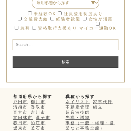
未経験OK
社員登用制度あり
交通費支給
経験者歓迎
女性が活躍
急募
資格取得支援あり
マイカー通勤OK
都道府県から探す
職種から探す
戸田市
柳川市
ネイリスト
家事代行
清須市
香取市
不動産管理
組立
直方市
吉川市
超音波技師
富田林市
逗子市
先導・誘導
春日市
狛江市
事務（一般・経理・営
坂東市
釜石市
業など事務全般）