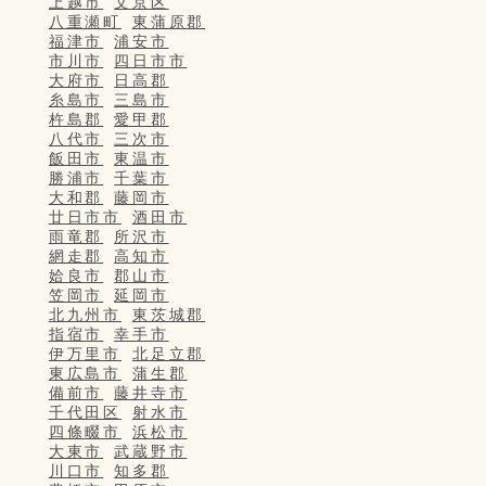
上越市
文京区
八重瀬町
東蒲原郡
福津市
浦安市
市川市
四日市市
大府市
日高郡
糸島市
三島市
杵島郡
愛甲郡
八代市
三次市
飯田市
東温市
勝浦市
千葉市
大和郡
藤岡市
廿日市市
酒田市
雨竜郡
所沢市
網走郡
高知市
姶良市
郡山市
笠岡市
延岡市
北九州市
東茨城郡
指宿市
幸手市
伊万里市
北足立郡
東広島市
蒲生郡
備前市
藤井寺市
千代田区
射水市
四條畷市
浜松市
大東市
武蔵野市
川口市
知多郡