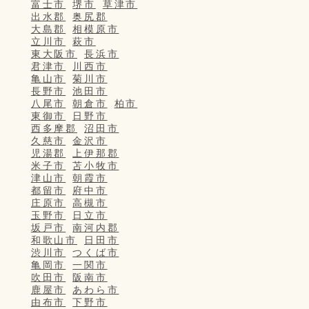
富士市
堺市
草津市
出水郡
奥尻郡
大島郡
相模原市
立川市
萩市
東大阪市
長浜市
君津市
川西市
亀山市
菊川市
長野市
池田市
八尾市
朝倉市
柏市
東御市
日野市
西多摩郡
沼田市
久慈市
金沢市
児湯郡
上伊那郡
米子市
苫小牧市
津山市
朝霞市
都留市
府中市
庄原市
高槻市
玉野市
日立市
坂戸市
南河内郡
和歌山市
日田市
渋川市
つくば市
亀岡市
一関市
吹田市
阪南市
鹿屋市
あわら市
由布市
下野市