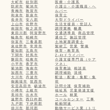
大町市
紋別郡
医療・介護系
防府市
菊池市
介護士・介護職員・ヘ
青梅市
敦賀市
ルパー
和泉市
新座市
保育士
長井市
安八郡
大型ドライバー
上山市
佐野市
生活支援員・世話人
南国市
牧之原市
調理業務
酪農
東田川郡
阿賀野市
交通誘導員
商品管理
輪島市
柏崎市
通信工
施設管理
弥富市
三養基郡
土地家屋調査士
泉佐野市
常滑市
製材工
営業
警備
愛知郡
五島市
保育・教育系
下関市
対馬市
2-4tドライバー
磐田市
稲敷市
介護支援専門員（ケア
小平市
香芝市
マネ）
菊池郡
海南市
保育教諭
相談員
加西市
三豊市
調理補助
清掃
大川市
丹波市
配送・配達・集配・集
御殿場市
筑西市
荷
安芸高田市
砺波市
訪問介護
保育補助
小樽市
土岐市
福祉系
児童発達支援
美祢市
出水市
ホール
林業
遠野市
西臼杵郡
コールセンター
工事
九戸郡
下伊那郡
船舶関連
掛川市
那珂郡
動物サービス業（トリ