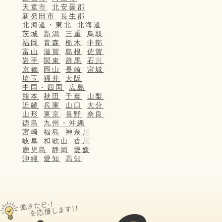
天童市
北安曇郡
新発田市
長生郡
北海道・東北
北海道
茨城
新潟
三重
鳥取
福岡
青森
栃木
中部
富山
滋賀
島根
佐賀
岩手
関東
群馬
石川
京都
岡山
長崎
宮城
埼玉
福井
大阪
中国・四国
広島
熊本
秋田
千葉
山梨
近畿
兵庫
山口
大分
山形
東京
長野
奈良
徳島
九州・沖縄
宮崎
福島
神奈川
岐阜
和歌山
香川
鹿児島
静岡
愛媛
沖縄
愛知
高知