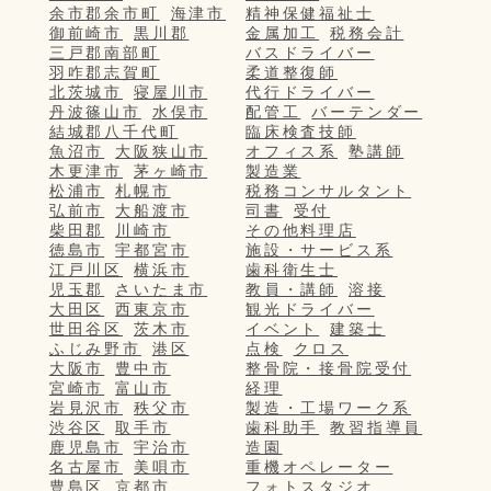
余市郡余市町
海津市
精神保健福祉士
御前崎市
黒川郡
金属加工
税務会計
三戸郡南部町
バスドライバー
羽咋郡志賀町
柔道整復師
北茨城市
寝屋川市
代行ドライバー
丹波篠山市
水俣市
配管工
バーテンダー
結城郡八千代町
臨床検査技師
魚沼市
大阪狭山市
オフィス系
塾講師
木更津市
茅ヶ崎市
製造業
松浦市
札幌市
税務コンサルタント
弘前市
大船渡市
司書
受付
柴田郡
川崎市
その他料理店
徳島市
宇都宮市
施設・サービス系
江戸川区
横浜市
歯科衛生士
児玉郡
さいたま市
教員・講師
溶接
大田区
西東京市
観光ドライバー
世田谷区
茨木市
イベント
建築士
ふじみ野市
港区
点検
クロス
大阪市
豊中市
整骨院・接骨院受付
宮崎市
富山市
経理
岩見沢市
秩父市
製造・工場ワーク系
渋谷区
取手市
歯科助手
教習指導員
鹿児島市
宇治市
造園
名古屋市
美唄市
重機オペレーター
豊島区
京都市
フォトスタジオ