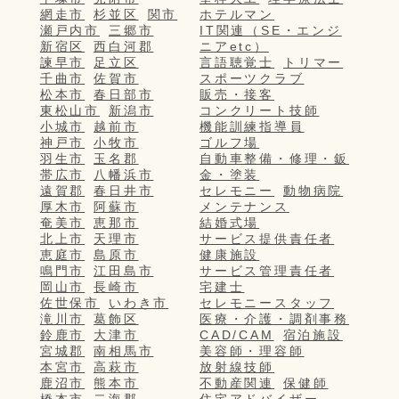
網走市
杉並区
関市
ホテルマン
瀬戸内市
三郷市
IT関連（SE・エンジ
新宿区
西白河郡
ニアetc）
諫早市
足立区
言語聴覚士
トリマー
千曲市
佐賀市
スポーツクラブ
松本市
春日部市
販売・接客
東松山市
新潟市
コンクリート技師
小城市
越前市
機能訓練指導員
神戸市
小牧市
ゴルフ場
羽生市
玉名郡
自動車整備・修理・鈑
帯広市
八幡浜市
金・塗装
遠賀郡
春日井市
セレモニー
動物病院
厚木市
阿蘇市
メンテナンス
奄美市
恵那市
結婚式場
北上市
天理市
サービス提供責任者
恵庭市
島原市
健康施設
鳴門市
江田島市
サービス管理責任者
岡山市
長崎市
宅建士
佐世保市
いわき市
セレモニースタッフ
滝川市
葛飾区
医療・介護・調剤事務
鈴鹿市
大津市
CAD/CAM
宿泊施設
宮城郡
南相馬市
美容師・理容師
本宮市
高萩市
放射線技師
鹿沼市
熊本市
不動産関連
保健師