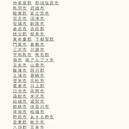
仲多度郡
那須塩原市
鳥羽市
武雄市
駿東郡
富士宮市
宮古市
沼津市
安城市
釧路市
倉吉市
吉田郡
秩父郡
能美市
東牟婁郡
下都賀郡
門真市
倉敷市
三沢市
川越市
宇和島市
熊毛郡
旭市
南アルプス市
玉名市
山鹿市
飯塚市
田川郡
土浦市
鹿嶋市
登米市
北杜市
栗東市
川上郡
日光市
高岡市
函館市
米沢市
結城市
成田市
館林市
須賀川市
草加市
稲城市
野田市
あきる野市
吾妻郡
枚方市
八頭郡
五泉市