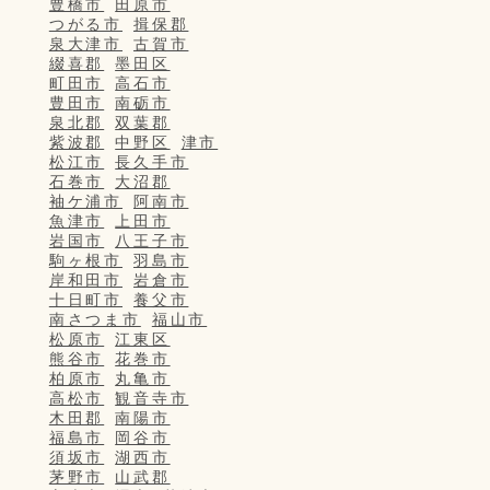
豊橋市
田原市
つがる市
揖保郡
泉大津市
古賀市
綴喜郡
墨田区
町田市
高石市
豊田市
南砺市
泉北郡
双葉郡
紫波郡
中野区
津市
松江市
長久手市
石巻市
大沼郡
袖ケ浦市
阿南市
魚津市
上田市
岩国市
八王子市
駒ヶ根市
羽島市
岸和田市
岩倉市
十日町市
養父市
南さつま市
福山市
松原市
江東区
熊谷市
花巻市
柏原市
丸亀市
高松市
観音寺市
木田郡
南陽市
福島市
岡谷市
須坂市
湖西市
茅野市
山武郡