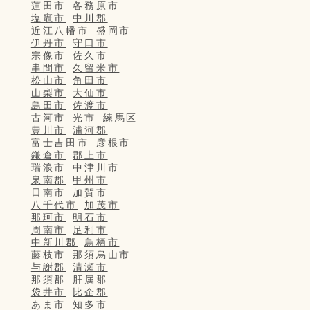
蓮田市
各務原市
塩竈市
中川郡
近江八幡市
盛岡市
伊丹市
守口市
宗像市
佐久市
串間市
久留米市
松山市
角田市
山梨市
大仙市
島田市
佐渡市
古河市
光市
練馬区
豊川市
浦河郡
富士吉田市
彦根市
鎌倉市
郡上市
瑞浪市
中津川市
泉南郡
甲州市
日南市
加賀市
八千代市
加茂市
那珂市
明石市
周南市
足利市
中新川郡
鳥栖市
藤枝市
那須烏山市
与謝郡
清瀬市
那須郡
肝属郡
袋井市
比企郡
あま市
知多市