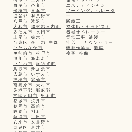
橋本市
二海郡
住宅アドバイザー
西尾市
奈良市
エステティシャン
船橋市
東海市
ソーイングオペレータ
塩谷郡
羽曳野市
ー
八戸市
滝沢市
断裁工
大和市
稲敷郡河内町
整体師・セラピスト
多治見市
長岡市
機械オペレーター
上尾市
栃木市
電気工事
縫製
台東区
多可郡
中郡
社労士
カウンセラー
ひたちなか市
研磨作業員
美容
伊勢崎市
松戸市
接客
整備
旭川市
海老名市
いなべ市
横須賀市
鳥取市
新居浜市
広島市
いすみ市
神埼市
雲仙市
南島原市
大村市
足柄下郡
耶麻郡
常陸太田市
甲府市
都城市
焼津市
鶴岡市
高崎市
静岡市
別府市
熱海市
半田市
安来市
安曇野市
目黒区
唐津市