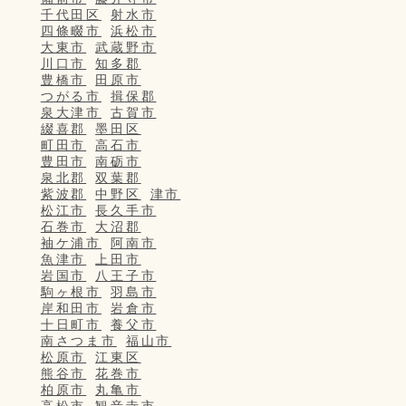
千代田区
射水市
四條畷市
浜松市
大東市
武蔵野市
川口市
知多郡
豊橋市
田原市
つがる市
揖保郡
泉大津市
古賀市
綴喜郡
墨田区
町田市
高石市
豊田市
南砺市
泉北郡
双葉郡
紫波郡
中野区
津市
松江市
長久手市
石巻市
大沼郡
袖ケ浦市
阿南市
魚津市
上田市
岩国市
八王子市
駒ヶ根市
羽島市
岸和田市
岩倉市
十日町市
養父市
南さつま市
福山市
松原市
江東区
熊谷市
花巻市
柏原市
丸亀市