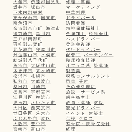
大館市
伊達郡国見町
修理・整備
坂井市
坂出市
マーケティング
下水内郡栄村
中華料理
東かがわ市
国東市
ドライバー系
南魚沼市
訪問看護
余市郡余市町
海津市
精神保健福祉士
御前崎市
黒川郡
金属加工
税務会計
三戸郡南部町
バスドライバー
羽咋郡志賀町
柔道整復師
北茨城市
寝屋川市
代行ドライバー
丹波篠山市
水俣市
配管工
バーテンダー
結城郡八千代町
臨床検査技師
魚沼市
大阪狭山市
オフィス系
塾講師
木更津市
茅ヶ崎市
製造業
松浦市
札幌市
税務コンサルタント
弘前市
大船渡市
司書
受付
柴田郡
川崎市
その他料理店
徳島市
宇都宮市
施設・サービス系
江戸川区
横浜市
歯科衛生士
児玉郡
さいたま市
教員・講師
溶接
大田区
西東京市
観光ドライバー
世田谷区
茨木市
イベント
建築士
ふじみ野市
港区
点検
クロス
大阪市
豊中市
整骨院・接骨院受付
宮崎市
富山市
経理