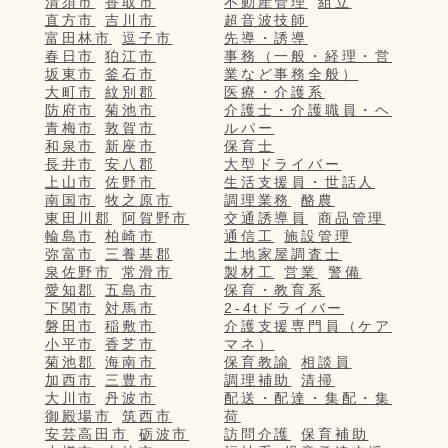
清須市
香取市
不動産管理
組立
直方市
吉川市
超音波技師
富田林市
逗子市
先導・誘導
春日市
狛江市
事務（一般・経理・営
坂東市
釜石市
業など事務全般）
大町市
紋別郡
医療・介護系
防府市
菊池市
介護士・介護職員・ヘ
青梅市
敦賀市
ルパー
和泉市
新座市
保育士
長井市
安八郡
大型ドライバー
上山市
佐野市
生活支援員・世話人
南国市
牧之原市
調理業務
酪農
東田川郡
阿賀野市
交通誘導員
商品管理
輪島市
柏崎市
通信工
施設管理
弥富市
三養基郡
土地家屋調査士
泉佐野市
常滑市
製材工
営業
警備
愛知郡
五島市
保育・教育系
下関市
対馬市
2-4tドライバー
磐田市
稲敷市
介護支援専門員（ケア
小平市
香芝市
マネ）
菊池郡
海南市
保育教諭
相談員
加西市
三豊市
調理補助
清掃
大川市
丹波市
配送・配達・集配・集
御殿場市
筑西市
荷
安芸高田市
砺波市
訪問介護
保育補助