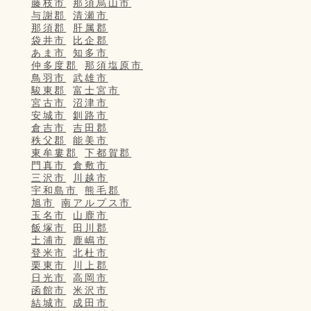
藤枝市
那須烏山市
与謝郡
清瀬市
那須郡
肝属郡
袋井市
比企郡
あま市
知多市
仲多度郡
那須塩原市
鳥羽市
武雄市
駿東郡
富士宮市
宮古市
沼津市
安城市
釧路市
倉吉市
吉田郡
秩父郡
能美市
東牟婁郡
下都賀郡
門真市
倉敷市
三沢市
川越市
宇和島市
熊毛郡
旭市
南アルプス市
玉名市
山鹿市
飯塚市
田川郡
土浦市
鹿嶋市
登米市
北杜市
栗東市
川上郡
日光市
高岡市
函館市
米沢市
結城市
成田市