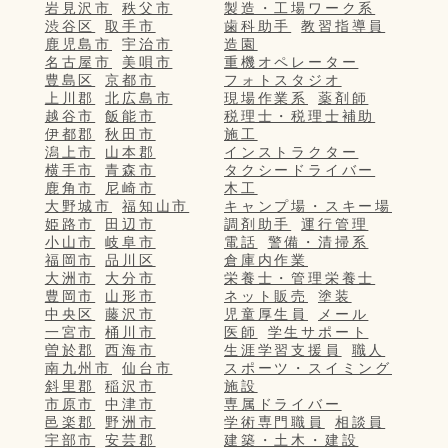
岩見沢市
秩父市
製造・工場ワーク系
渋谷区
取手市
歯科助手
教習指導員
鹿児島市
宇治市
造園
名古屋市
美唄市
重機オペレーター
豊島区
京都市
フォトスタジオ
上川郡
北広島市
現場作業系
薬剤師
越谷市
飯能市
税理士・税理士補助
伊都郡
秋田市
施工
潟上市
山本郡
インストラクター
横手市
青森市
タクシードライバー
鹿角市
尼崎市
木工
大野城市
福知山市
キャンプ場・スキー場
姫路市
田辺市
調剤助手
運行管理
小山市
岐阜市
電話
警備・清掃系
福岡市
品川区
倉庫内作業
大洲市
大分市
栄養士・管理栄養士
豊岡市
山形市
ネット販売
塗装
中央区
藤沢市
児童厚生員
メール
一宮市
桶川市
医師
学生サポート
曽於郡
西海市
生涯学習支援員
職人
南九州市
仙台市
スポーツ・スイミング
斜里郡
稲沢市
施設
市原市
中津市
専属ドライバー
邑楽郡
野洲市
学術専門職員
相談員
宇部市
安芸郡
建築・土木・建設