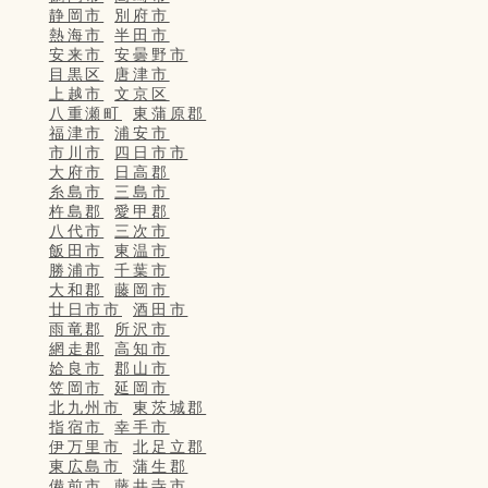
静岡市
別府市
熱海市
半田市
安来市
安曇野市
目黒区
唐津市
上越市
文京区
八重瀬町
東蒲原郡
福津市
浦安市
市川市
四日市市
大府市
日高郡
糸島市
三島市
杵島郡
愛甲郡
八代市
三次市
飯田市
東温市
勝浦市
千葉市
大和郡
藤岡市
廿日市市
酒田市
雨竜郡
所沢市
網走郡
高知市
姶良市
郡山市
笠岡市
延岡市
北九州市
東茨城郡
指宿市
幸手市
伊万里市
北足立郡
東広島市
蒲生郡
備前市
藤井寺市