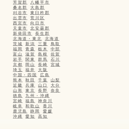
芳賀郡
八幡平市
桑名郡
大島郡
刈谷市
東臼杵郡
出雲市
荒川区
西宮市
向日市
天童市
北安曇郡
新発田市
長生郡
北海道・東北
北海道
茨城
新潟
三重
鳥取
福岡
青森
栃木
中部
富山
滋賀
島根
佐賀
岩手
関東
群馬
石川
京都
岡山
長崎
宮城
埼玉
福井
大阪
中国・四国
広島
熊本
秋田
千葉
山梨
近畿
兵庫
山口
大分
山形
東京
長野
奈良
徳島
九州・沖縄
宮崎
福島
神奈川
岐阜
和歌山
香川
鹿児島
静岡
愛媛
沖縄
愛知
高知