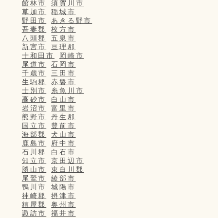
館林市
須賀川市
草加市
稲城市
野田市
あきる野市
吾妻郡
枚方市
八頭郡
五泉市
新宮市
亘理郡
十和田市
岡崎市
尾道市
石岡市
千歳市
三田市
生駒郡
赤磐市
士別市
糸魚川市
高砂市
白山市
岩沼市
富里市
熊野市
丹生郡
国立市
豊前市
海部郡
犬山市
鹿島市
府中市
石川郡
白石市
知立市
京田辺市
勝山市
東白川郡
尾鷲市
綾部市
鴨川市
城陽市
神崎郡
摂津市
糟屋郡
奥州市
諏訪市
福井市