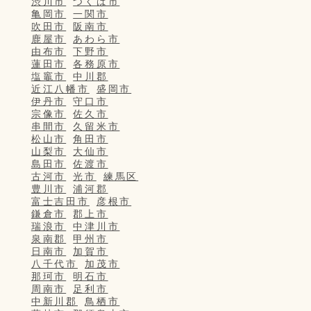
渋川市
つくば市
亀岡市
一関市
吹田市
阪南市
鹿屋市
あわら市
由布市
下野市
蓮田市
各務原市
塩竈市
中川郡
近江八幡市
盛岡市
伊丹市
守口市
宗像市
佐久市
串間市
久留米市
松山市
角田市
山梨市
大仙市
島田市
佐渡市
古河市
光市
練馬区
豊川市
浦河郡
富士吉田市
彦根市
鎌倉市
郡上市
瑞浪市
中津川市
泉南郡
甲州市
日南市
加賀市
八千代市
加茂市
那珂市
明石市
周南市
足利市
中新川郡
鳥栖市