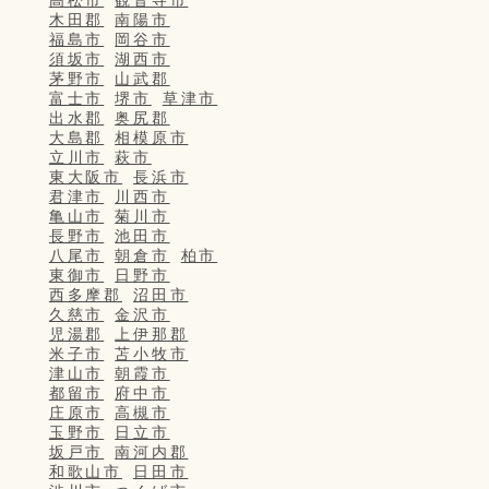
高松市
観音寺市
木田郡
南陽市
福島市
岡谷市
須坂市
湖西市
茅野市
山武郡
富士市
堺市
草津市
出水郡
奥尻郡
大島郡
相模原市
立川市
萩市
東大阪市
長浜市
君津市
川西市
亀山市
菊川市
長野市
池田市
八尾市
朝倉市
柏市
東御市
日野市
西多摩郡
沼田市
久慈市
金沢市
児湯郡
上伊那郡
米子市
苫小牧市
津山市
朝霞市
都留市
府中市
庄原市
高槻市
玉野市
日立市
坂戸市
南河内郡
和歌山市
日田市