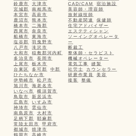
鈴鹿市
大津市
CAD/CAM
宿泊施設
宮城郡
南相馬市
美容師・理容師
本宮市
高萩市
放射線技師
鹿沼市
熊本市
不動産関連
保健師
橋本市
二海郡
住宅アドバイザー
西尾市
奈良市
エステティシャン
船橋市
東海市
ソーイングオペレータ
塩谷郡
羽曳野市
ー
八戸市
滝沢市
断裁工
大和市
稲敷郡河内町
整体師・セラピスト
多治見市
長岡市
機械オペレーター
上尾市
栃木市
電気工事
縫製
台東区
多可郡
中郡
社労士
カウンセラー
ひたちなか市
研磨作業員
美容
伊勢崎市
松戸市
接客
整備
旭川市
海老名市
いなべ市
横須賀市
鳥取市
新居浜市
広島市
いすみ市
神埼市
雲仙市
南島原市
大村市
足柄下郡
耶麻郡
常陸太田市
甲府市
都城市
焼津市
鶴岡市
高崎市