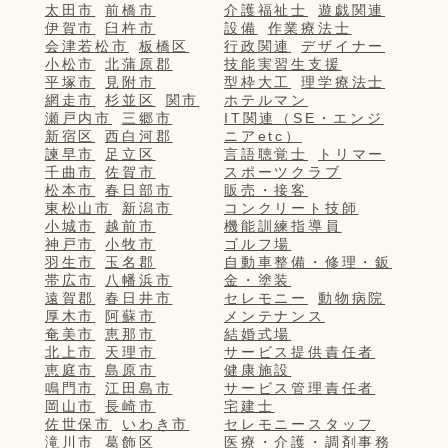
太田市
前橋市
介護福祉士
遊戯関連
伊賀市
臼杵市
設備
作業療法士
会津若松市
板橋区
行政関連
デザイナー
小松市
北蒲原郡
技能実習生支援
平塚市
見附市
型枠大工
理学療法士
網走市
杉並区
関市
ホテルマン
瀬戸内市
三郷市
IT関連（SE・エンジ
新宿区
西白河郡
ニアetc）
諫早市
足立区
言語聴覚士
トリマー
千曲市
佐賀市
スポーツクラブ
松本市
春日部市
販売・接客
東松山市
新潟市
コンクリート技師
小城市
越前市
機能訓練指導員
神戸市
小牧市
ゴルフ場
羽生市
玉名郡
自動車整備・修理・鈑
帯広市
八幡浜市
金・塗装
遠賀郡
春日井市
セレモニー
動物病院
厚木市
阿蘇市
メンテナンス
奄美市
恵那市
結婚式場
北上市
天理市
サービス提供責任者
恵庭市
島原市
健康施設
鳴門市
江田島市
サービス管理責任者
岡山市
長崎市
宅建士
佐世保市
いわき市
セレモニースタッフ
滝川市
葛飾区
医療・介護・調剤事務