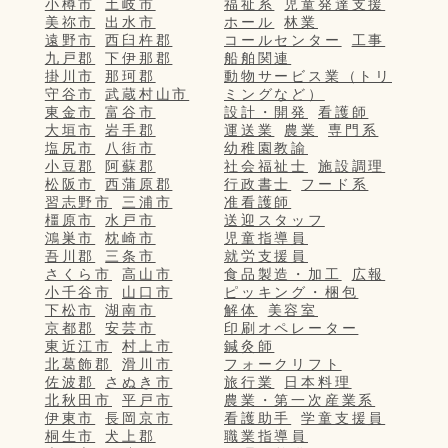
小樽市
土岐市
福祉系
児童発達支援
美祢市
出水市
ホール
林業
遠野市
西臼杵郡
コールセンター
工事
九戸郡
下伊那郡
船舶関連
掛川市
那珂郡
動物サービス業（トリ
守谷市
武蔵村山市
ミングなど）
東金市
富谷市
設計・開発
看護師
大垣市
岩手郡
運送業
農業
専門系
塩尻市
八街市
幼稚園教諭
小豆郡
阿蘇郡
社会福祉士
施設調理
松阪市
西蒲原郡
行政書士
フード系
習志野市
三浦市
准看護師
橿原市
水戸市
送迎スタッフ
鴻巣市
枕崎市
児童指導員
吾川郡
三条市
就労支援員
さくら市
高山市
食品製造・加工
広報
小千谷市
山口市
ピッキング・梱包
下松市
湖南市
解体
美容室
京都郡
安芸市
印刷オペレーター
東近江市
村上市
鍼灸師
北葛飾郡
滑川市
フォークリフト
佐波郡
さぬき市
旅行業
日本料理
北秋田市
平戸市
農業・第一次産業系
伊東市
長岡京市
看護助手
学童支援員
桐生市
犬上郡
職業指導員