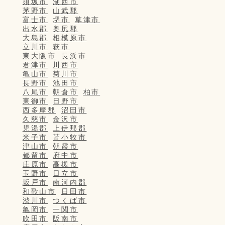
須坂市
湖西市
茅野市
山武郡
富士市
堺市
草津市
出水郡
奥尻郡
大島郡
相模原市
立川市
萩市
東大阪市
長浜市
君津市
川西市
亀山市
菊川市
長野市
池田市
八尾市
朝倉市
柏市
東御市
日野市
西多摩郡
沼田市
久慈市
金沢市
児湯郡
上伊那郡
米子市
苫小牧市
津山市
朝霞市
都留市
府中市
庄原市
高槻市
玉野市
日立市
坂戸市
南河内郡
和歌山市
日田市
渋川市
つくば市
亀岡市
一関市
吹田市
阪南市