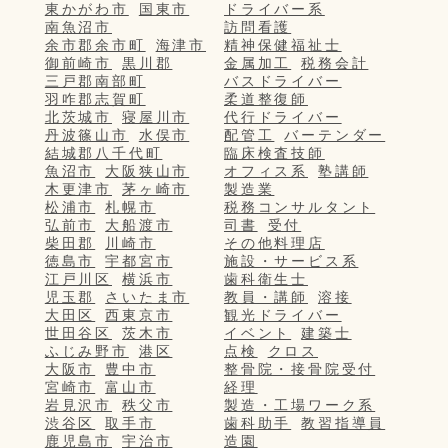
東かがわ市
国東市
ドライバー系
南魚沼市
訪問看護
余市郡余市町
海津市
精神保健福祉士
御前崎市
黒川郡
金属加工
税務会計
三戸郡南部町
バスドライバー
羽咋郡志賀町
柔道整復師
北茨城市
寝屋川市
代行ドライバー
丹波篠山市
水俣市
配管工
バーテンダー
結城郡八千代町
臨床検査技師
魚沼市
大阪狭山市
オフィス系
塾講師
木更津市
茅ヶ崎市
製造業
松浦市
札幌市
税務コンサルタント
弘前市
大船渡市
司書
受付
柴田郡
川崎市
その他料理店
徳島市
宇都宮市
施設・サービス系
江戸川区
横浜市
歯科衛生士
児玉郡
さいたま市
教員・講師
溶接
大田区
西東京市
観光ドライバー
世田谷区
茨木市
イベント
建築士
ふじみ野市
港区
点検
クロス
大阪市
豊中市
整骨院・接骨院受付
宮崎市
富山市
経理
岩見沢市
秩父市
製造・工場ワーク系
渋谷区
取手市
歯科助手
教習指導員
鹿児島市
宇治市
造園