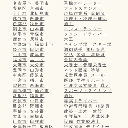
名古屋市
美唄市
重機オペレーター
豊島区
京都市
フォトスタジオ
上川郡
北広島市
現場作業系
薬剤師
越谷市
飯能市
税理士・税理士補助
伊都郡
秋田市
施工
潟上市
山本郡
インストラクター
横手市
青森市
タクシードライバー
鹿角市
尼崎市
木工
大野城市
福知山市
キャンプ場・スキー場
姫路市
田辺市
調剤助手
運行管理
小山市
岐阜市
電話
警備・清掃系
福岡市
品川区
倉庫内作業
大洲市
大分市
栄養士・管理栄養士
豊岡市
山形市
ネット販売
塗装
中央区
藤沢市
児童厚生員
メール
一宮市
桶川市
医師
学生サポート
曽於郡
西海市
生涯学習支援員
職人
南九州市
仙台市
スポーツ・スイミング
斜里郡
稲沢市
施設
市原市
中津市
専属ドライバー
邑楽郡
野洲市
学術専門職員
相談員
宇部市
安芸郡
建築・土木・建設
太田市
前橋市
介護福祉士
遊戯関連
伊賀市
臼杵市
設備
作業療法士
会津若松市
板橋区
行政関連
デザイナー