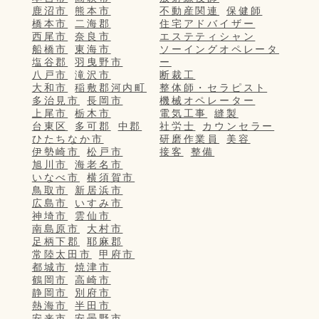
鹿沼市
熊本市
不動産関連
保健師
橋本市
二海郡
住宅アドバイザー
西尾市
奈良市
エステティシャン
船橋市
東海市
ソーイングオペレータ
塩谷郡
羽曳野市
ー
八戸市
滝沢市
断裁工
大和市
稲敷郡河内町
整体師・セラピスト
多治見市
長岡市
機械オペレーター
上尾市
栃木市
電気工事
縫製
台東区
多可郡
中郡
社労士
カウンセラー
ひたちなか市
研磨作業員
美容
伊勢崎市
松戸市
接客
整備
旭川市
海老名市
いなべ市
横須賀市
鳥取市
新居浜市
広島市
いすみ市
神埼市
雲仙市
南島原市
大村市
足柄下郡
耶麻郡
常陸太田市
甲府市
都城市
焼津市
鶴岡市
高崎市
静岡市
別府市
熱海市
半田市
安来市
安曇野市