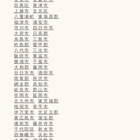
目黒区
唐津市
上越市
文京区
八重瀬町
東蒲原郡
福津市
浦安市
市川市
四日市市
大府市
日高郡
糸島市
三島市
杵島郡
愛甲郡
八代市
三次市
飯田市
東温市
勝浦市
千葉市
大和郡
藤岡市
廿日市市
酒田市
雨竜郡
所沢市
網走郡
高知市
姶良市
郡山市
笠岡市
延岡市
北九州市
東茨城郡
指宿市
幸手市
伊万里市
北足立郡
東広島市
蒲生郡
備前市
藤井寺市
千代田区
射水市
四條畷市
浜松市