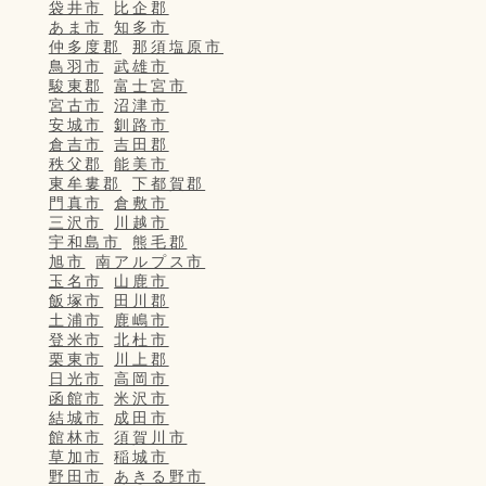
袋井市
比企郡
あま市
知多市
仲多度郡
那須塩原市
鳥羽市
武雄市
駿東郡
富士宮市
宮古市
沼津市
安城市
釧路市
倉吉市
吉田郡
秩父郡
能美市
東牟婁郡
下都賀郡
門真市
倉敷市
三沢市
川越市
宇和島市
熊毛郡
旭市
南アルプス市
玉名市
山鹿市
飯塚市
田川郡
土浦市
鹿嶋市
登米市
北杜市
栗東市
川上郡
日光市
高岡市
函館市
米沢市
結城市
成田市
館林市
須賀川市
草加市
稲城市
野田市
あきる野市