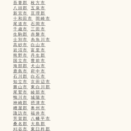
吾妻郡
枚方市
八頭郡
五泉市
新宮市
亘理郡
十和田市
岡崎市
尾道市
石岡市
千歳市
三田市
生駒郡
赤磐市
士別市
糸魚川市
高砂市
白山市
岩沼市
富里市
熊野市
丹生郡
国立市
豊前市
海部郡
犬山市
鹿島市
府中市
石川郡
白石市
知立市
京田辺市
勝山市
東白川郡
尾鷲市
綾部市
鴨川市
城陽市
神崎郡
摂津市
糟屋郡
奥州市
諏訪市
福井市
芳賀郡
八幡平市
桑名郡
大島郡
刈谷市
東臼杵郡