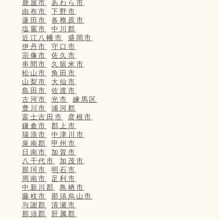
鹿屋市
あわら市
由布市
下野市
蓮田市
各務原市
塩竈市
中川郡
近江八幡市
盛岡市
伊丹市
守口市
宗像市
佐久市
串間市
久留米市
松山市
角田市
山梨市
大仙市
島田市
佐渡市
古河市
光市
練馬区
豊川市
浦河郡
富士吉田市
彦根市
鎌倉市
郡上市
瑞浪市
中津川市
泉南郡
甲州市
日南市
加賀市
八千代市
加茂市
那珂市
明石市
周南市
足利市
中新川郡
鳥栖市
藤枝市
那須烏山市
与謝郡
清瀬市
那須郡
肝属郡