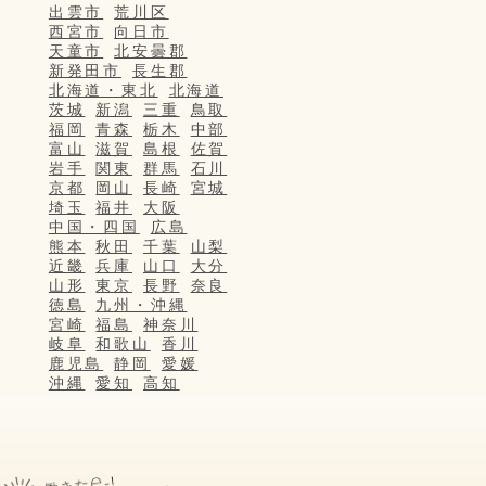
出雲市
荒川区
西宮市
向日市
天童市
北安曇郡
新発田市
長生郡
北海道・東北
北海道
茨城
新潟
三重
鳥取
福岡
青森
栃木
中部
富山
滋賀
島根
佐賀
岩手
関東
群馬
石川
京都
岡山
長崎
宮城
埼玉
福井
大阪
中国・四国
広島
熊本
秋田
千葉
山梨
近畿
兵庫
山口
大分
山形
東京
長野
奈良
徳島
九州・沖縄
宮崎
福島
神奈川
岐阜
和歌山
香川
鹿児島
静岡
愛媛
沖縄
愛知
高知