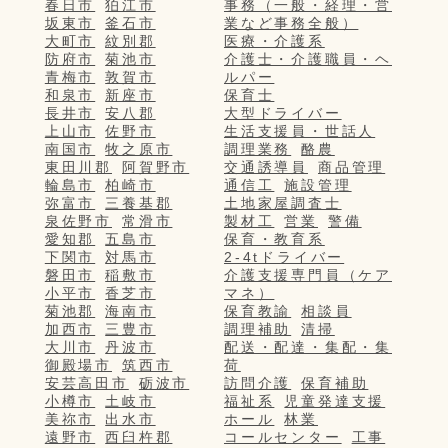
春日市
狛江市
事務（一般・経理・営
坂東市
釜石市
業など事務全般）
大町市
紋別郡
医療・介護系
防府市
菊池市
介護士・介護職員・ヘ
青梅市
敦賀市
ルパー
和泉市
新座市
保育士
長井市
安八郡
大型ドライバー
上山市
佐野市
生活支援員・世話人
南国市
牧之原市
調理業務
酪農
東田川郡
阿賀野市
交通誘導員
商品管理
輪島市
柏崎市
通信工
施設管理
弥富市
三養基郡
土地家屋調査士
泉佐野市
常滑市
製材工
営業
警備
愛知郡
五島市
保育・教育系
下関市
対馬市
2-4tドライバー
磐田市
稲敷市
介護支援専門員（ケア
小平市
香芝市
マネ）
菊池郡
海南市
保育教諭
相談員
加西市
三豊市
調理補助
清掃
大川市
丹波市
配送・配達・集配・集
御殿場市
筑西市
荷
安芸高田市
砺波市
訪問介護
保育補助
小樽市
土岐市
福祉系
児童発達支援
美祢市
出水市
ホール
林業
遠野市
西臼杵郡
コールセンター
工事