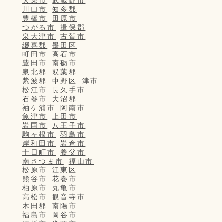
大東市
武蔵野市
川口市
知多郡
豊橋市
田原市
つがる市
揖保郡
泉大津市
古賀市
綴喜郡
墨田区
町田市
高石市
豊田市
南砺市
泉北郡
双葉郡
紫波郡
中野区
津市
松江市
長久手市
石巻市
大沼郡
袖ケ浦市
阿南市
魚津市
上田市
岩国市
八王子市
駒ヶ根市
羽島市
岸和田市
岩倉市
十日町市
養父市
南さつま市
福山市
松原市
江東区
熊谷市
花巻市
柏原市
丸亀市
高松市
観音寺市
木田郡
南陽市
福島市
岡谷市