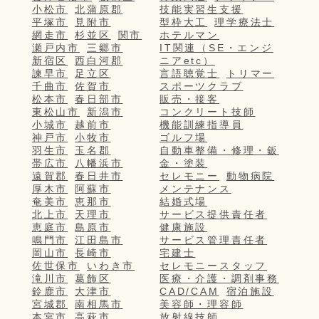
小松市
北蒲原郡
技能実習生支援
平塚市
見附市
型枠大工
理学療法士
網走市
杉並区
関市
ホテルマン
瀬戸内市
三郷市
IT関連（SE・エンジ
新宿区
西白河郡
ニアetc）
諫早市
足立区
言語聴覚士
トリマー
千曲市
佐賀市
スポーツクラブ
松本市
春日部市
販売・接客
東松山市
新潟市
コンクリート技師
小城市
越前市
機能訓練指導員
神戸市
小牧市
ゴルフ場
羽生市
玉名郡
自動車整備・修理・鈑
帯広市
八幡浜市
金・塗装
遠賀郡
春日井市
セレモニー
動物病院
厚木市
阿蘇市
メンテナンス
奄美市
恵那市
結婚式場
北上市
天理市
サービス提供責任者
恵庭市
島原市
健康施設
鳴門市
江田島市
サービス管理責任者
岡山市
長崎市
宅建士
佐世保市
いわき市
セレモニースタッフ
滝川市
葛飾区
医療・介護・調剤事務
鈴鹿市
大津市
CAD/CAM
宿泊施設
宮城郡
南相馬市
美容師・理容師
本宮市
高萩市
放射線技師