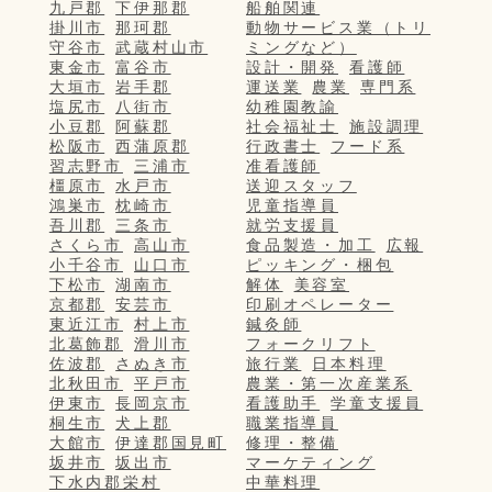
九戸郡
下伊那郡
船舶関連
掛川市
那珂郡
動物サービス業（トリ
守谷市
武蔵村山市
ミングなど）
東金市
富谷市
設計・開発
看護師
大垣市
岩手郡
運送業
農業
専門系
塩尻市
八街市
幼稚園教諭
小豆郡
阿蘇郡
社会福祉士
施設調理
松阪市
西蒲原郡
行政書士
フード系
習志野市
三浦市
准看護師
橿原市
水戸市
送迎スタッフ
鴻巣市
枕崎市
児童指導員
吾川郡
三条市
就労支援員
さくら市
高山市
食品製造・加工
広報
小千谷市
山口市
ピッキング・梱包
下松市
湖南市
解体
美容室
京都郡
安芸市
印刷オペレーター
東近江市
村上市
鍼灸師
北葛飾郡
滑川市
フォークリフト
佐波郡
さぬき市
旅行業
日本料理
北秋田市
平戸市
農業・第一次産業系
伊東市
長岡京市
看護助手
学童支援員
桐生市
犬上郡
職業指導員
大館市
伊達郡国見町
修理・整備
坂井市
坂出市
マーケティング
下水内郡栄村
中華料理