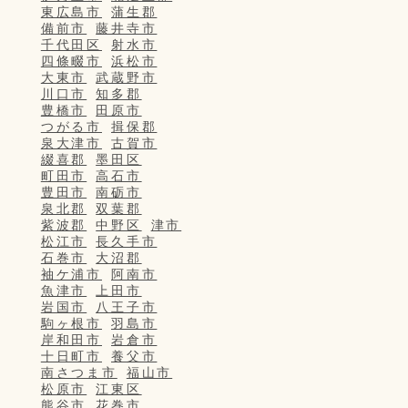
東広島市
蒲生郡
備前市
藤井寺市
千代田区
射水市
四條畷市
浜松市
大東市
武蔵野市
川口市
知多郡
豊橋市
田原市
つがる市
揖保郡
泉大津市
古賀市
綴喜郡
墨田区
町田市
高石市
豊田市
南砺市
泉北郡
双葉郡
紫波郡
中野区
津市
松江市
長久手市
石巻市
大沼郡
袖ケ浦市
阿南市
魚津市
上田市
岩国市
八王子市
駒ヶ根市
羽島市
岸和田市
岩倉市
十日町市
養父市
南さつま市
福山市
松原市
江東区
熊谷市
花巻市