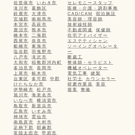
佐世保市
いわき市
セレモニースタッフ
滝川市
葛飾区
医療・介護・調剤事務
鈴鹿市
大津市
CAD/CAM
宿泊施設
宮城郡
南相馬市
美容師・理容師
本宮市
高萩市
放射線技師
鹿沼市
熊本市
不動産関連
保健師
橋本市
二海郡
住宅アドバイザー
西尾市
奈良市
エステティシャン
船橋市
東海市
ソーイングオペレータ
塩谷郡
羽曳野市
ー
八戸市
滝沢市
断裁工
大和市
稲敷郡河内町
整体師・セラピスト
多治見市
長岡市
機械オペレーター
上尾市
栃木市
電気工事
縫製
台東区
多可郡
中郡
社労士
カウンセラー
ひたちなか市
研磨作業員
美容
伊勢崎市
松戸市
接客
整備
旭川市
海老名市
いなべ市
横須賀市
鳥取市
新居浜市
広島市
いすみ市
神埼市
雲仙市
南島原市
大村市
足柄下郡
耶麻郡
常陸太田市
甲府市