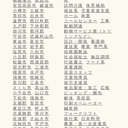
御殿場市
筑西市
荷
安芸高田市
砺波市
訪問介護
保育補助
小樽市
土岐市
福祉系
児童発達支援
美祢市
出水市
ホール
林業
遠野市
西臼杵郡
コールセンター
工事
九戸郡
下伊那郡
船舶関連
掛川市
那珂郡
動物サービス業（トリ
守谷市
武蔵村山市
ミングなど）
東金市
富谷市
設計・開発
看護師
大垣市
岩手郡
運送業
農業
専門系
塩尻市
八街市
幼稚園教諭
小豆郡
阿蘇郡
社会福祉士
施設調理
松阪市
西蒲原郡
行政書士
フード系
習志野市
三浦市
准看護師
橿原市
水戸市
送迎スタッフ
鴻巣市
枕崎市
児童指導員
吾川郡
三条市
就労支援員
さくら市
高山市
食品製造・加工
広報
小千谷市
山口市
ピッキング・梱包
下松市
湖南市
解体
美容室
京都郡
安芸市
印刷オペレーター
東近江市
村上市
鍼灸師
北葛飾郡
滑川市
フォークリフト
佐波郡
さぬき市
旅行業
日本料理
北秋田市
平戸市
農業・第一次産業系