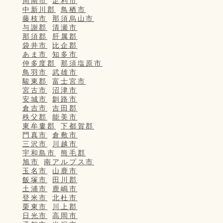
周南市
足利市
中新川郡
鳥栖市
藤枝市
那須烏山市
与謝郡
清瀬市
那須郡
肝属郡
袋井市
比企郡
あま市
知多市
仲多度郡
那須塩原市
鳥羽市
武雄市
駿東郡
富士宮市
宮古市
沼津市
安城市
釧路市
倉吉市
吉田郡
秩父郡
能美市
東牟婁郡
下都賀郡
門真市
倉敷市
三沢市
川越市
宇和島市
熊毛郡
旭市
南アルプス市
玉名市
山鹿市
飯塚市
田川郡
土浦市
鹿嶋市
登米市
北杜市
栗東市
川上郡
日光市
高岡市