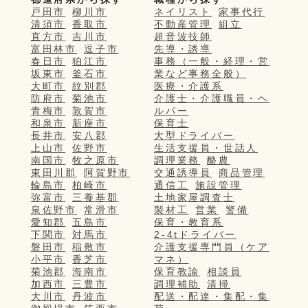
戸田市
柳川市
ネイリスト
家事代行
清須市
香取市
不動産管理
組立
直方市
吉川市
超音波技師
富田林市
逗子市
先導・誘導
春日市
狛江市
事務（一般・経理・営
坂東市
釜石市
業など事務全般）
大町市
紋別郡
医療・介護系
防府市
菊池市
介護士・介護職員・ヘ
青梅市
敦賀市
ルパー
和泉市
新座市
保育士
長井市
安八郡
大型ドライバー
上山市
佐野市
生活支援員・世話人
南国市
牧之原市
調理業務
酪農
東田川郡
阿賀野市
交通誘導員
商品管理
輪島市
柏崎市
通信工
施設管理
弥富市
三養基郡
土地家屋調査士
泉佐野市
常滑市
製材工
営業
警備
愛知郡
五島市
保育・教育系
下関市
対馬市
2-4tドライバー
磐田市
稲敷市
介護支援専門員（ケア
小平市
香芝市
マネ）
菊池郡
海南市
保育教諭
相談員
加西市
三豊市
調理補助
清掃
大川市
丹波市
配送・配達・集配・集