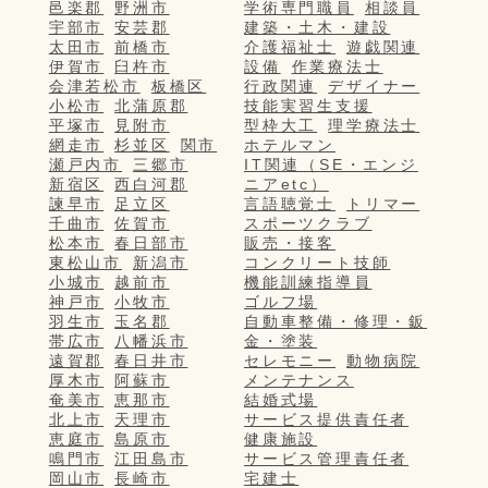
邑楽郡
野洲市
学術専門職員
相談員
宇部市
安芸郡
建築・土木・建設
太田市
前橋市
介護福祉士
遊戯関連
伊賀市
臼杵市
設備
作業療法士
会津若松市
板橋区
行政関連
デザイナー
小松市
北蒲原郡
技能実習生支援
平塚市
見附市
型枠大工
理学療法士
網走市
杉並区
関市
ホテルマン
瀬戸内市
三郷市
IT関連（SE・エンジ
新宿区
西白河郡
ニアetc）
諫早市
足立区
言語聴覚士
トリマー
千曲市
佐賀市
スポーツクラブ
松本市
春日部市
販売・接客
東松山市
新潟市
コンクリート技師
小城市
越前市
機能訓練指導員
神戸市
小牧市
ゴルフ場
羽生市
玉名郡
自動車整備・修理・鈑
帯広市
八幡浜市
金・塗装
遠賀郡
春日井市
セレモニー
動物病院
厚木市
阿蘇市
メンテナンス
奄美市
恵那市
結婚式場
北上市
天理市
サービス提供責任者
恵庭市
島原市
健康施設
鳴門市
江田島市
サービス管理責任者
岡山市
長崎市
宅建士