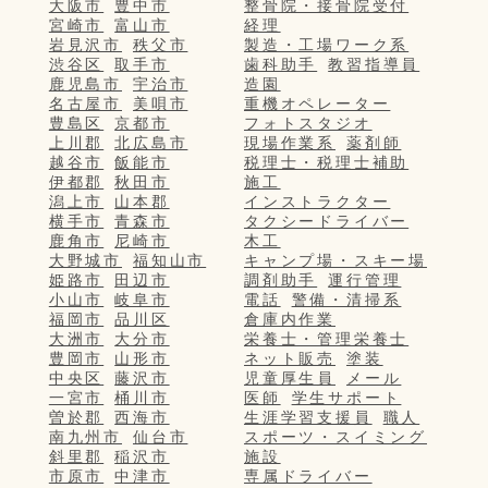
大阪市
豊中市
整骨院・接骨院受付
宮崎市
富山市
経理
岩見沢市
秩父市
製造・工場ワーク系
渋谷区
取手市
歯科助手
教習指導員
鹿児島市
宇治市
造園
名古屋市
美唄市
重機オペレーター
豊島区
京都市
フォトスタジオ
上川郡
北広島市
現場作業系
薬剤師
越谷市
飯能市
税理士・税理士補助
伊都郡
秋田市
施工
潟上市
山本郡
インストラクター
横手市
青森市
タクシードライバー
鹿角市
尼崎市
木工
大野城市
福知山市
キャンプ場・スキー場
姫路市
田辺市
調剤助手
運行管理
小山市
岐阜市
電話
警備・清掃系
福岡市
品川区
倉庫内作業
大洲市
大分市
栄養士・管理栄養士
豊岡市
山形市
ネット販売
塗装
中央区
藤沢市
児童厚生員
メール
一宮市
桶川市
医師
学生サポート
曽於郡
西海市
生涯学習支援員
職人
南九州市
仙台市
スポーツ・スイミング
斜里郡
稲沢市
施設
市原市
中津市
専属ドライバー