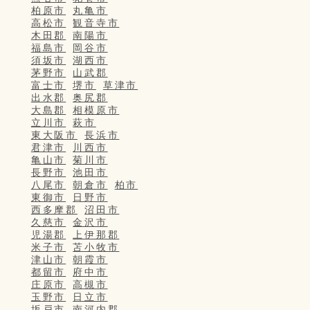
柏原市
丸亀市
高松市
観音寺市
木田郡
南陽市
福島市
岡谷市
須坂市
湖西市
茅野市
山武郡
富士市
堺市
草津市
出水郡
奥尻郡
大島郡
相模原市
立川市
萩市
東大阪市
長浜市
君津市
川西市
亀山市
菊川市
長野市
池田市
八尾市
朝倉市
柏市
東御市
日野市
西多摩郡
沼田市
久慈市
金沢市
児湯郡
上伊那郡
米子市
苫小牧市
津山市
朝霞市
都留市
府中市
庄原市
高槻市
玉野市
日立市
坂戸市
南河内郡