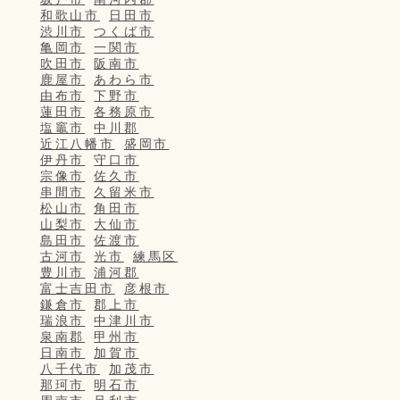
和歌山市
日田市
渋川市
つくば市
亀岡市
一関市
吹田市
阪南市
鹿屋市
あわら市
由布市
下野市
蓮田市
各務原市
塩竈市
中川郡
近江八幡市
盛岡市
伊丹市
守口市
宗像市
佐久市
串間市
久留米市
松山市
角田市
山梨市
大仙市
島田市
佐渡市
古河市
光市
練馬区
豊川市
浦河郡
富士吉田市
彦根市
鎌倉市
郡上市
瑞浪市
中津川市
泉南郡
甲州市
日南市
加賀市
八千代市
加茂市
那珂市
明石市