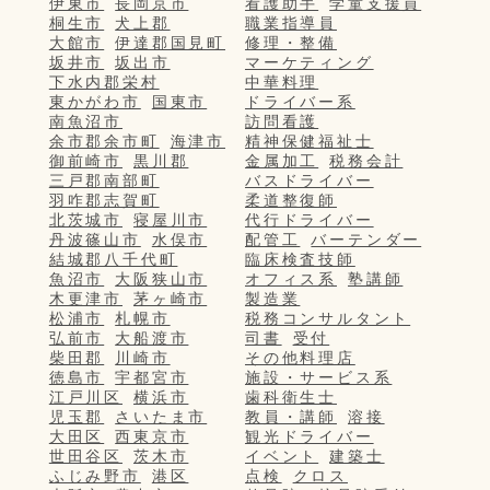
伊東市
長岡京市
看護助手
学童支援員
桐生市
犬上郡
職業指導員
大館市
伊達郡国見町
修理・整備
坂井市
坂出市
マーケティング
下水内郡栄村
中華料理
東かがわ市
国東市
ドライバー系
南魚沼市
訪問看護
余市郡余市町
海津市
精神保健福祉士
御前崎市
黒川郡
金属加工
税務会計
三戸郡南部町
バスドライバー
羽咋郡志賀町
柔道整復師
北茨城市
寝屋川市
代行ドライバー
丹波篠山市
水俣市
配管工
バーテンダー
結城郡八千代町
臨床検査技師
魚沼市
大阪狭山市
オフィス系
塾講師
木更津市
茅ヶ崎市
製造業
松浦市
札幌市
税務コンサルタント
弘前市
大船渡市
司書
受付
柴田郡
川崎市
その他料理店
徳島市
宇都宮市
施設・サービス系
江戸川区
横浜市
歯科衛生士
児玉郡
さいたま市
教員・講師
溶接
大田区
西東京市
観光ドライバー
世田谷区
茨木市
イベント
建築士
ふじみ野市
港区
点検
クロス