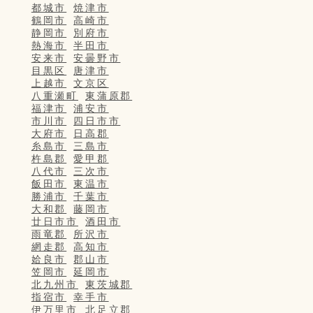
都城市
焼津市
鶴岡市
高崎市
静岡市
別府市
熱海市
半田市
安来市
安曇野市
目黒区
唐津市
上越市
文京区
八重瀬町
東蒲原郡
福津市
浦安市
市川市
四日市市
大府市
日高郡
糸島市
三島市
杵島郡
愛甲郡
八代市
三次市
飯田市
東温市
勝浦市
千葉市
大和郡
藤岡市
廿日市市
酒田市
雨竜郡
所沢市
網走郡
高知市
姶良市
郡山市
笠岡市
延岡市
北九州市
東茨城郡
指宿市
幸手市
伊万里市
北足立郡