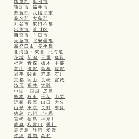
糟屋郡
奥州市
諏訪市
福井市
芳賀郡
八幡平市
桑名郡
大島郡
刈谷市
東臼杵郡
出雲市
荒川区
西宮市
向日市
天童市
北安曇郡
新発田市
長生郡
北海道・東北
北海道
茨城
新潟
三重
鳥取
福岡
青森
栃木
中部
富山
滋賀
島根
佐賀
岩手
関東
群馬
石川
京都
岡山
長崎
宮城
埼玉
福井
大阪
中国・四国
広島
熊本
秋田
千葉
山梨
近畿
兵庫
山口
大分
山形
東京
長野
奈良
徳島
九州・沖縄
宮崎
福島
神奈川
岐阜
和歌山
香川
鹿児島
静岡
愛媛
沖縄
愛知
高知