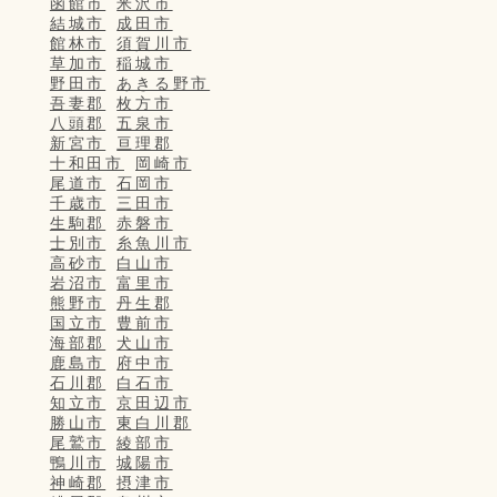
函館市
米沢市
結城市
成田市
館林市
須賀川市
草加市
稲城市
野田市
あきる野市
吾妻郡
枚方市
八頭郡
五泉市
新宮市
亘理郡
十和田市
岡崎市
尾道市
石岡市
千歳市
三田市
生駒郡
赤磐市
士別市
糸魚川市
高砂市
白山市
岩沼市
富里市
熊野市
丹生郡
国立市
豊前市
海部郡
犬山市
鹿島市
府中市
石川郡
白石市
知立市
京田辺市
勝山市
東白川郡
尾鷲市
綾部市
鴨川市
城陽市
神崎郡
摂津市