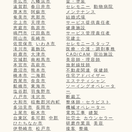
帯広市
八幡浜市
金・塗装
遠賀郡
春日井市
セレモニー
動物病院
厚木市
阿蘇市
メンテナンス
奄美市
恵那市
結婚式場
北上市
天理市
サービス提供責任者
恵庭市
島原市
健康施設
鳴門市
江田島市
サービス管理責任者
岡山市
長崎市
宅建士
佐世保市
いわき市
セレモニースタッフ
滝川市
葛飾区
医療・介護・調剤事務
鈴鹿市
大津市
CAD/CAM
宿泊施設
宮城郡
南相馬市
美容師・理容師
本宮市
高萩市
放射線技師
鹿沼市
熊本市
不動産関連
保健師
橋本市
二海郡
住宅アドバイザー
西尾市
奈良市
エステティシャン
船橋市
東海市
ソーイングオペレータ
塩谷郡
羽曳野市
ー
八戸市
滝沢市
断裁工
大和市
稲敷郡河内町
整体師・セラピスト
多治見市
長岡市
機械オペレーター
上尾市
栃木市
電気工事
縫製
台東区
多可郡
中郡
社労士
カウンセラー
ひたちなか市
研磨作業員
美容
伊勢崎市
松戸市
接客
整備