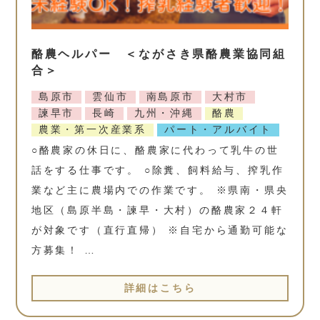
酪農ヘルパー ＜ながさき県酪農業協同組
合＞
島原市
雲仙市
南島原市
大村市
諫早市
長崎
九州・沖縄
酪農
農業・第一次産業系
パート・アルバイト
○酪農家の休日に、酪農家に代わって乳牛の世
話をする仕事です。 ○除糞、飼料給与、搾乳作
業など主に農場内での作業です。 ※県南・県央
地区（島原半島・諫早・大村）の酪農家２４軒
が対象です（直行直帰） ※自宅から通勤可能な
方募集！ …
詳細はこちら