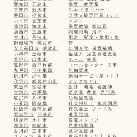
愛知郡
五島市
保育・教育系
下関市
対馬市
2-4tドライバー
磐田市
稲敷市
介護支援専門員（ケア
小平市
香芝市
マネ）
菊池郡
海南市
保育教諭
相談員
加西市
三豊市
調理補助
清掃
大川市
丹波市
配送・配達・集配・集
御殿場市
筑西市
荷
安芸高田市
砺波市
訪問介護
保育補助
小樽市
土岐市
福祉系
児童発達支援
美祢市
出水市
ホール
林業
遠野市
西臼杵郡
コールセンター
工事
九戸郡
下伊那郡
船舶関連
掛川市
那珂郡
動物サービス業（トリ
守谷市
武蔵村山市
ミングなど）
東金市
富谷市
設計・開発
看護師
大垣市
岩手郡
運送業
農業
専門系
塩尻市
八街市
幼稚園教諭
小豆郡
阿蘇郡
社会福祉士
施設調理
松阪市
西蒲原郡
行政書士
フード系
習志野市
三浦市
准看護師
橿原市
水戸市
送迎スタッフ
鴻巣市
枕崎市
児童指導員
吾川郡
三条市
就労支援員
さくら市
高山市
食品製造・加工
広報