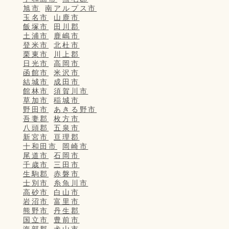
旭市
南アルプス市
玉名市
山鹿市
飯塚市
田川郡
土浦市
鹿嶋市
登米市
北杜市
栗東市
川上郡
日光市
高岡市
函館市
米沢市
結城市
成田市
館林市
須賀川市
草加市
稲城市
野田市
あきる野市
吾妻郡
枚方市
八頭郡
五泉市
新宮市
亘理郡
十和田市
岡崎市
尾道市
石岡市
千歳市
三田市
生駒郡
赤磐市
士別市
糸魚川市
高砂市
白山市
岩沼市
富里市
熊野市
丹生郡
国立市
豊前市
海部郡
犬山市