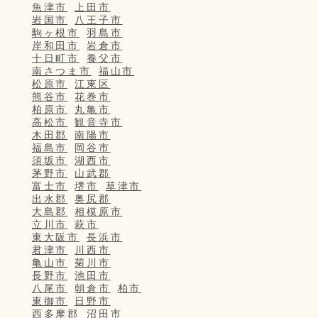
魚津市
上田市
岩国市
八王子市
駒ヶ根市
羽島市
岸和田市
岩倉市
十日町市
養父市
南さつま市
福山市
松原市
江東区
熊谷市
花巻市
柏原市
丸亀市
高松市
観音寺市
木田郡
南陽市
福島市
岡谷市
須坂市
湖西市
茅野市
山武郡
富士市
堺市
草津市
出水郡
奥尻郡
大島郡
相模原市
立川市
萩市
東大阪市
長浜市
君津市
川西市
亀山市
菊川市
長野市
池田市
八尾市
朝倉市
柏市
東御市
日野市
西多摩郡
沼田市