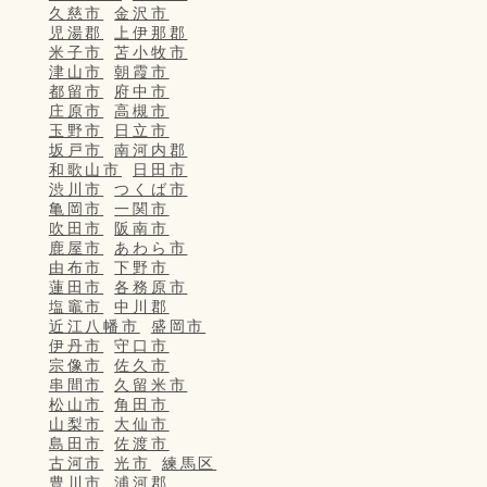
久慈市
金沢市
児湯郡
上伊那郡
米子市
苫小牧市
津山市
朝霞市
都留市
府中市
庄原市
高槻市
玉野市
日立市
坂戸市
南河内郡
和歌山市
日田市
渋川市
つくば市
亀岡市
一関市
吹田市
阪南市
鹿屋市
あわら市
由布市
下野市
蓮田市
各務原市
塩竈市
中川郡
近江八幡市
盛岡市
伊丹市
守口市
宗像市
佐久市
串間市
久留米市
松山市
角田市
山梨市
大仙市
島田市
佐渡市
古河市
光市
練馬区
豊川市
浦河郡