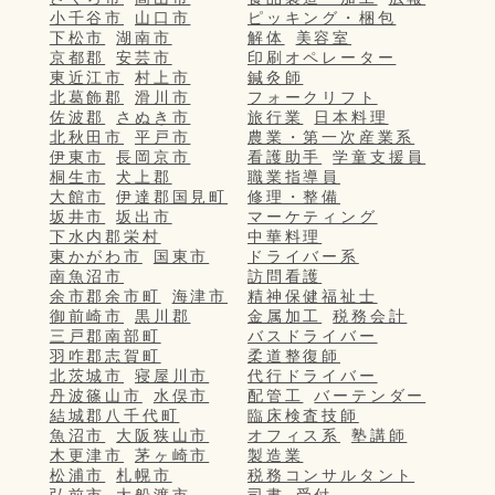
小千谷市
山口市
ピッキング・梱包
下松市
湖南市
解体
美容室
京都郡
安芸市
印刷オペレーター
東近江市
村上市
鍼灸師
北葛飾郡
滑川市
フォークリフト
佐波郡
さぬき市
旅行業
日本料理
北秋田市
平戸市
農業・第一次産業系
伊東市
長岡京市
看護助手
学童支援員
桐生市
犬上郡
職業指導員
大館市
伊達郡国見町
修理・整備
坂井市
坂出市
マーケティング
下水内郡栄村
中華料理
東かがわ市
国東市
ドライバー系
南魚沼市
訪問看護
余市郡余市町
海津市
精神保健福祉士
御前崎市
黒川郡
金属加工
税務会計
三戸郡南部町
バスドライバー
羽咋郡志賀町
柔道整復師
北茨城市
寝屋川市
代行ドライバー
丹波篠山市
水俣市
配管工
バーテンダー
結城郡八千代町
臨床検査技師
魚沼市
大阪狭山市
オフィス系
塾講師
木更津市
茅ヶ崎市
製造業
松浦市
札幌市
税務コンサルタント
弘前市
大船渡市
司書
受付