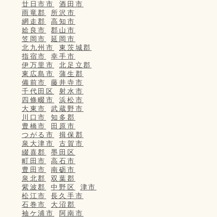
廿日市市
酒田市
雨竜郡
所沢市
網走郡
高知市
姶良市
郡山市
笠岡市
延岡市
北九州市
東茨城郡
指宿市
幸手市
伊万里市
北足立郡
東広島市
蒲生郡
備前市
藤井寺市
千代田区
射水市
四條畷市
浜松市
大東市
武蔵野市
川口市
知多郡
豊橋市
田原市
つがる市
揖保郡
泉大津市
古賀市
綴喜郡
墨田区
町田市
高石市
豊田市
南砺市
泉北郡
双葉郡
紫波郡
中野区
津市
松江市
長久手市
石巻市
大沼郡
袖ケ浦市
阿南市