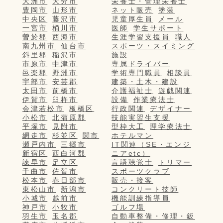
大洲市
大分市
栄養士・管理栄養士
豊岡市
山形市
ネット販売
塗装
中央区
藤沢市
児童厚生員
メール
一宮市
桶川市
医師
学生サポート
曽於郡
西海市
生涯学習支援員
職人
南九州市
仙台市
スポーツ・スイミング
斜里郡
稲沢市
施設
市原市
中津市
専属ドライバー
邑楽郡
野洲市
学術専門職員
相談員
宇部市
安芸郡
建築・土木・建設
太田市
前橋市
介護福祉士
遊戯関連
伊賀市
臼杵市
設備
作業療法士
会津若松市
板橋区
行政関連
デザイナー
小松市
北蒲原郡
技能実習生支援
平塚市
見附市
型枠大工
理学療法士
網走市
杉並区
関市
ホテルマン
瀬戸内市
三郷市
IT関連（SE・エンジ
新宿区
西白河郡
ニアetc）
諫早市
足立区
言語聴覚士
トリマー
千曲市
佐賀市
スポーツクラブ
松本市
春日部市
販売・接客
東松山市
新潟市
コンクリート技師
小城市
越前市
機能訓練指導員
神戸市
小牧市
ゴルフ場
羽生市
玉名郡
自動車整備・修理・鈑