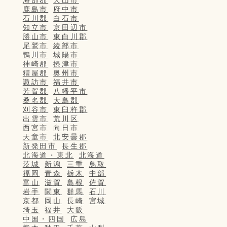
鹿島市
府中市
石川郡
白石市
知立市
京田辺市
勝山市
東白川郡
尾鷲市
綾部市
鴨川市
城陽市
神崎郡
摂津市
糟屋郡
奥州市
諏訪市
福井市
芳賀郡
八幡平市
桑名郡
大島郡
刈谷市
東臼杵郡
出雲市
荒川区
西宮市
向日市
天童市
北安曇郡
新発田市
長生郡
北海道・東北
北海道
茨城
新潟
三重
鳥取
福岡
青森
栃木
中部
富山
滋賀
島根
佐賀
岩手
関東
群馬
石川
京都
岡山
長崎
宮城
埼玉
福井
大阪
中国・四国
広島