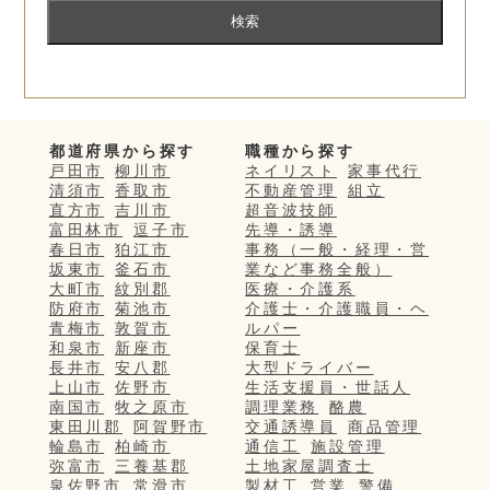
都道府県から探す
職種から探す
戸田市
柳川市
ネイリスト
家事代行
清須市
香取市
不動産管理
組立
直方市
吉川市
超音波技師
富田林市
逗子市
先導・誘導
春日市
狛江市
事務（一般・経理・営
坂東市
釜石市
業など事務全般）
大町市
紋別郡
医療・介護系
防府市
菊池市
介護士・介護職員・ヘ
青梅市
敦賀市
ルパー
和泉市
新座市
保育士
長井市
安八郡
大型ドライバー
上山市
佐野市
生活支援員・世話人
南国市
牧之原市
調理業務
酪農
東田川郡
阿賀野市
交通誘導員
商品管理
輪島市
柏崎市
通信工
施設管理
弥富市
三養基郡
土地家屋調査士
泉佐野市
常滑市
製材工
営業
警備