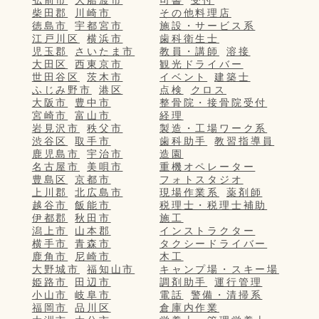
柴田郡
川崎市
その他料理店
徳島市
宇都宮市
施設・サービス系
江戸川区
横浜市
歯科衛生士
児玉郡
さいたま市
教員・講師
溶接
大田区
西東京市
観光ドライバー
世田谷区
茨木市
イベント
建築士
ふじみ野市
港区
点検
クロス
大阪市
豊中市
整骨院・接骨院受付
宮崎市
富山市
経理
岩見沢市
秩父市
製造・工場ワーク系
渋谷区
取手市
歯科助手
教習指導員
鹿児島市
宇治市
造園
名古屋市
美唄市
重機オペレーター
豊島区
京都市
フォトスタジオ
上川郡
北広島市
現場作業系
薬剤師
越谷市
飯能市
税理士・税理士補助
伊都郡
秋田市
施工
潟上市
山本郡
インストラクター
横手市
青森市
タクシードライバー
鹿角市
尼崎市
木工
大野城市
福知山市
キャンプ場・スキー場
姫路市
田辺市
調剤助手
運行管理
小山市
岐阜市
電話
警備・清掃系
福岡市
品川区
倉庫内作業