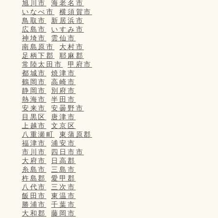
旭川市
海老名市
いなべ市
横須賀市
鳥取市
新居浜市
広島市
いすみ市
神埼市
雲仙市
南島原市
大村市
足柄下郡
耶麻郡
常陸太田市
甲府市
都城市
焼津市
鶴岡市
高崎市
静岡市
別府市
熱海市
半田市
安来市
安曇野市
目黒区
唐津市
上越市
文京区
八重瀬町
東蒲原郡
福津市
浦安市
市川市
四日市市
大府市
日高郡
糸島市
三島市
杵島郡
愛甲郡
八代市
三次市
飯田市
東温市
勝浦市
千葉市
大和郡
藤岡市