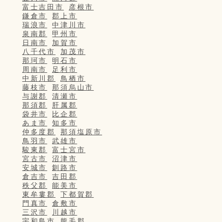
富士吉田市
彦根市
鎌倉市
郡上市
瑞浪市
中津川市
泉南郡
甲州市
日南市
加賀市
八千代市
加茂市
那珂市
明石市
周南市
足利市
中新川郡
鳥栖市
藤枝市
那須烏山市
与謝郡
清瀬市
那須郡
肝属郡
袋井市
比企郡
あま市
知多市
仲多度郡
那須塩原市
鳥羽市
武雄市
駿東郡
富士宮市
宮古市
沼津市
安城市
釧路市
倉吉市
吉田郡
秩父郡
能美市
東牟婁郡
下都賀郡
門真市
倉敷市
三沢市
川越市
宇和島市
熊毛郡