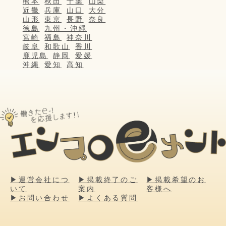
熊本
秋田
千葉
山梨
近畿
兵庫
山口
大分
山形
東京
長野
奈良
徳島
九州・沖縄
宮崎
福島
神奈川
岐阜
和歌山
香川
鹿児島
静岡
愛媛
沖縄
愛知
高知
▶運営会社につ
▶掲載終了のご
▶掲載希望のお
いて
案内
客様へ
▶お問い合わせ
▶よくある質問