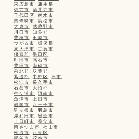
東広島市
蒲生郡
備前市
藤井寺市
千代田区
射水市
四條畷市
浜松市
大東市
武蔵野市
川口市
知多郡
豊橋市
田原市
つがる市
揖保郡
泉大津市
古賀市
綴喜郡
墨田区
町田市
高石市
豊田市
南砺市
泉北郡
双葉郡
紫波郡
中野区
津市
松江市
長久手市
石巻市
大沼郡
袖ケ浦市
阿南市
魚津市
上田市
岩国市
八王子市
駒ヶ根市
羽島市
岸和田市
岩倉市
十日町市
養父市
南さつま市
福山市
松原市
江東区
熊谷市
花巻市