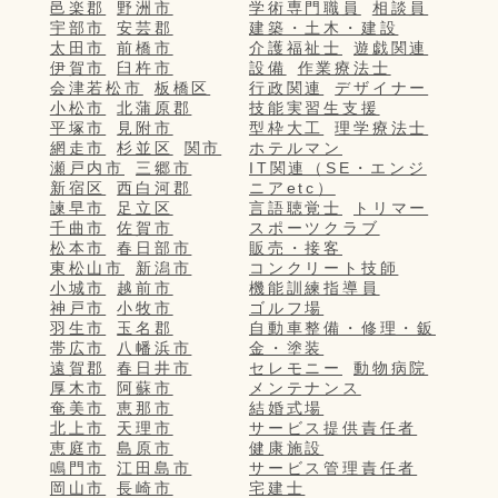
邑楽郡
野洲市
学術専門職員
相談員
宇部市
安芸郡
建築・土木・建設
太田市
前橋市
介護福祉士
遊戯関連
伊賀市
臼杵市
設備
作業療法士
会津若松市
板橋区
行政関連
デザイナー
小松市
北蒲原郡
技能実習生支援
平塚市
見附市
型枠大工
理学療法士
網走市
杉並区
関市
ホテルマン
瀬戸内市
三郷市
IT関連（SE・エンジ
新宿区
西白河郡
ニアetc）
諫早市
足立区
言語聴覚士
トリマー
千曲市
佐賀市
スポーツクラブ
松本市
春日部市
販売・接客
東松山市
新潟市
コンクリート技師
小城市
越前市
機能訓練指導員
神戸市
小牧市
ゴルフ場
羽生市
玉名郡
自動車整備・修理・鈑
帯広市
八幡浜市
金・塗装
遠賀郡
春日井市
セレモニー
動物病院
厚木市
阿蘇市
メンテナンス
奄美市
恵那市
結婚式場
北上市
天理市
サービス提供責任者
恵庭市
島原市
健康施設
鳴門市
江田島市
サービス管理責任者
岡山市
長崎市
宅建士