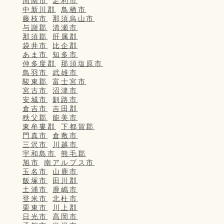
周南市
足利市
中新川郡
鳥栖市
藤枝市
那須烏山市
与謝郡
清瀬市
那須郡
肝属郡
袋井市
比企郡
あま市
知多市
仲多度郡
那須塩原市
鳥羽市
武雄市
駿東郡
富士宮市
宮古市
沼津市
安城市
釧路市
倉吉市
吉田郡
秩父郡
能美市
東牟婁郡
下都賀郡
門真市
倉敷市
三沢市
川越市
宇和島市
熊毛郡
旭市
南アルプス市
玉名市
山鹿市
飯塚市
田川郡
土浦市
鹿嶋市
登米市
北杜市
栗東市
川上郡
日光市
高岡市