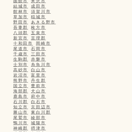
函館市
米沢市
結城市
成田市
館林市
須賀川市
草加市
稲城市
野田市
あきる野市
吾妻郡
枚方市
八頭郡
五泉市
新宮市
亘理郡
十和田市
岡崎市
尾道市
石岡市
千歳市
三田市
生駒郡
赤磐市
士別市
糸魚川市
高砂市
白山市
岩沼市
富里市
熊野市
丹生郡
国立市
豊前市
海部郡
犬山市
鹿島市
府中市
石川郡
白石市
知立市
京田辺市
勝山市
東白川郡
尾鷲市
綾部市
鴨川市
城陽市
神崎郡
摂津市