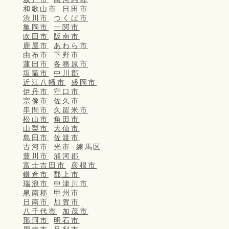
和歌山市
日田市
渋川市
つくば市
亀岡市
一関市
吹田市
阪南市
鹿屋市
あわら市
由布市
下野市
蓮田市
各務原市
塩竈市
中川郡
近江八幡市
盛岡市
伊丹市
守口市
宗像市
佐久市
串間市
久留米市
松山市
角田市
山梨市
大仙市
島田市
佐渡市
古河市
光市
練馬区
豊川市
浦河郡
富士吉田市
彦根市
鎌倉市
郡上市
瑞浪市
中津川市
泉南郡
甲州市
日南市
加賀市
八千代市
加茂市
那珂市
明石市