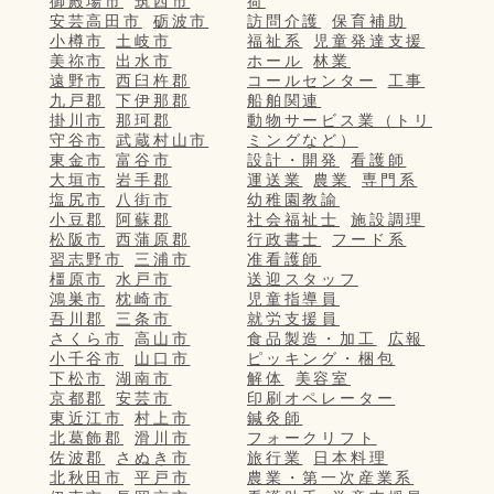
御殿場市
筑西市
荷
安芸高田市
砺波市
訪問介護
保育補助
小樽市
土岐市
福祉系
児童発達支援
美祢市
出水市
ホール
林業
遠野市
西臼杵郡
コールセンター
工事
九戸郡
下伊那郡
船舶関連
掛川市
那珂郡
動物サービス業（トリ
守谷市
武蔵村山市
ミングなど）
東金市
富谷市
設計・開発
看護師
大垣市
岩手郡
運送業
農業
専門系
塩尻市
八街市
幼稚園教諭
小豆郡
阿蘇郡
社会福祉士
施設調理
松阪市
西蒲原郡
行政書士
フード系
習志野市
三浦市
准看護師
橿原市
水戸市
送迎スタッフ
鴻巣市
枕崎市
児童指導員
吾川郡
三条市
就労支援員
さくら市
高山市
食品製造・加工
広報
小千谷市
山口市
ピッキング・梱包
下松市
湖南市
解体
美容室
京都郡
安芸市
印刷オペレーター
東近江市
村上市
鍼灸師
北葛飾郡
滑川市
フォークリフト
佐波郡
さぬき市
旅行業
日本料理
北秋田市
平戸市
農業・第一次産業系