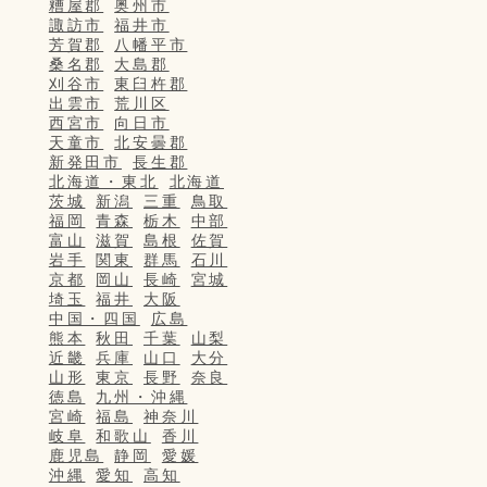
糟屋郡
奥州市
諏訪市
福井市
芳賀郡
八幡平市
桑名郡
大島郡
刈谷市
東臼杵郡
出雲市
荒川区
西宮市
向日市
天童市
北安曇郡
新発田市
長生郡
北海道・東北
北海道
茨城
新潟
三重
鳥取
福岡
青森
栃木
中部
富山
滋賀
島根
佐賀
岩手
関東
群馬
石川
京都
岡山
長崎
宮城
埼玉
福井
大阪
中国・四国
広島
熊本
秋田
千葉
山梨
近畿
兵庫
山口
大分
山形
東京
長野
奈良
徳島
九州・沖縄
宮崎
福島
神奈川
岐阜
和歌山
香川
鹿児島
静岡
愛媛
沖縄
愛知
高知