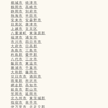
都城市
焼津市
鶴岡市
高崎市
静岡市
別府市
熱海市
半田市
安来市
安曇野市
目黒区
唐津市
上越市
文京区
八重瀬町
東蒲原郡
福津市
浦安市
市川市
四日市市
大府市
日高郡
糸島市
三島市
杵島郡
愛甲郡
八代市
三次市
飯田市
東温市
勝浦市
千葉市
大和郡
藤岡市
廿日市市
酒田市
雨竜郡
所沢市
網走郡
高知市
姶良市
郡山市
笠岡市
延岡市
北九州市
東茨城郡
指宿市
幸手市
伊万里市
北足立郡