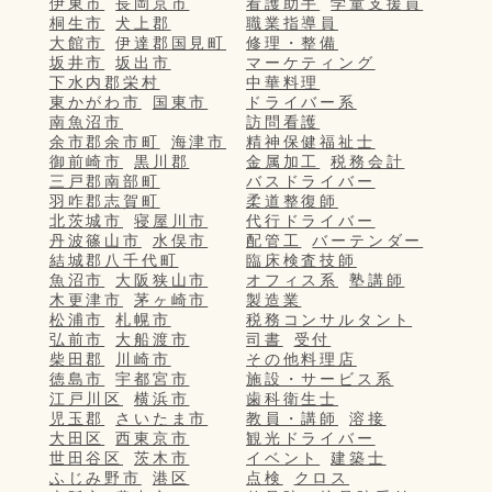
伊東市
長岡京市
看護助手
学童支援員
桐生市
犬上郡
職業指導員
大館市
伊達郡国見町
修理・整備
坂井市
坂出市
マーケティング
下水内郡栄村
中華料理
東かがわ市
国東市
ドライバー系
南魚沼市
訪問看護
余市郡余市町
海津市
精神保健福祉士
御前崎市
黒川郡
金属加工
税務会計
三戸郡南部町
バスドライバー
羽咋郡志賀町
柔道整復師
北茨城市
寝屋川市
代行ドライバー
丹波篠山市
水俣市
配管工
バーテンダー
結城郡八千代町
臨床検査技師
魚沼市
大阪狭山市
オフィス系
塾講師
木更津市
茅ヶ崎市
製造業
松浦市
札幌市
税務コンサルタント
弘前市
大船渡市
司書
受付
柴田郡
川崎市
その他料理店
徳島市
宇都宮市
施設・サービス系
江戸川区
横浜市
歯科衛生士
児玉郡
さいたま市
教員・講師
溶接
大田区
西東京市
観光ドライバー
世田谷区
茨木市
イベント
建築士
ふじみ野市
港区
点検
クロス