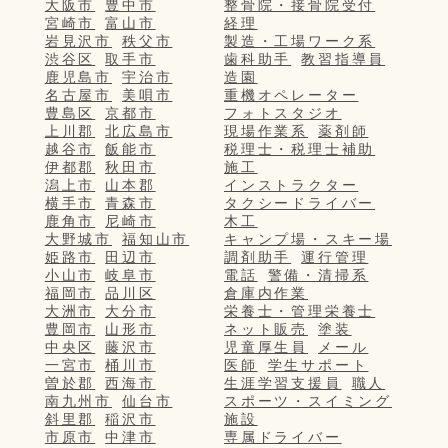
大阪市
豊中市
整骨院・接骨院受付
宮崎市
富山市
経理
岩見沢市
秩父市
製造・工場ワーク系
渋谷区
取手市
歯科助手
教習指導員
鹿児島市
宇治市
造園
名古屋市
美唄市
重機オペレーター
豊島区
京都市
フォトスタジオ
上川郡
北広島市
現場作業系
薬剤師
越谷市
飯能市
税理士・税理士補助
伊都郡
秋田市
施工
潟上市
山本郡
インストラクター
横手市
青森市
タクシードライバー
鹿角市
尼崎市
木工
大野城市
福知山市
キャンプ場・スキー場
姫路市
田辺市
調剤助手
運行管理
小山市
岐阜市
電話
警備・清掃系
福岡市
品川区
倉庫内作業
大洲市
大分市
栄養士・管理栄養士
豊岡市
山形市
ネット販売
塗装
中央区
藤沢市
児童厚生員
メール
一宮市
桶川市
医師
学生サポート
曽於郡
西海市
生涯学習支援員
職人
南九州市
仙台市
スポーツ・スイミング
斜里郡
稲沢市
施設
市原市
中津市
専属ドライバー