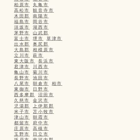
柏原市
丸亀市
高松市
観音寺市
木田郡
南陽市
福島市
岡谷市
須坂市
湖西市
茅野市
山武郡
富士市
堺市
草津市
出水郡
奥尻郡
大島郡
相模原市
立川市
萩市
東大阪市
長浜市
君津市
川西市
亀山市
菊川市
長野市
池田市
八尾市
朝倉市
柏市
東御市
日野市
西多摩郡
沼田市
久慈市
金沢市
児湯郡
上伊那郡
米子市
苫小牧市
津山市
朝霞市
都留市
府中市
庄原市
高槻市
玉野市
日立市
坂戸市
南河内郡