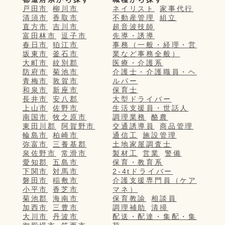
戸田市
柳川市
ネイリスト
家事代行
清須市
香取市
不動産管理
組立
直方市
吉川市
超音波技師
富田林市
逗子市
先導・誘導
春日市
狛江市
事務（一般・経理・営
坂東市
釜石市
業など事務全般）
大町市
紋別郡
医療・介護系
防府市
菊池市
介護士・介護職員・ヘ
青梅市
敦賀市
ルパー
和泉市
新座市
保育士
長井市
安八郡
大型ドライバー
上山市
佐野市
生活支援員・世話人
南国市
牧之原市
調理業務
酪農
東田川郡
阿賀野市
交通誘導員
商品管理
輪島市
柏崎市
通信工
施設管理
弥富市
三養基郡
土地家屋調査士
泉佐野市
常滑市
製材工
営業
警備
愛知郡
五島市
保育・教育系
下関市
対馬市
2-4tドライバー
磐田市
稲敷市
介護支援専門員（ケア
小平市
香芝市
マネ）
菊池郡
海南市
保育教諭
相談員
加西市
三豊市
調理補助
清掃
大川市
丹波市
配送・配達・集配・集