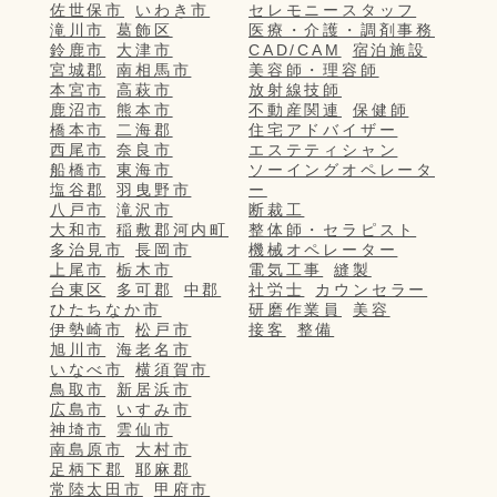
佐世保市
いわき市
セレモニースタッフ
滝川市
葛飾区
医療・介護・調剤事務
鈴鹿市
大津市
CAD/CAM
宿泊施設
宮城郡
南相馬市
美容師・理容師
本宮市
高萩市
放射線技師
鹿沼市
熊本市
不動産関連
保健師
橋本市
二海郡
住宅アドバイザー
西尾市
奈良市
エステティシャン
船橋市
東海市
ソーイングオペレータ
塩谷郡
羽曳野市
ー
八戸市
滝沢市
断裁工
大和市
稲敷郡河内町
整体師・セラピスト
多治見市
長岡市
機械オペレーター
上尾市
栃木市
電気工事
縫製
台東区
多可郡
中郡
社労士
カウンセラー
ひたちなか市
研磨作業員
美容
伊勢崎市
松戸市
接客
整備
旭川市
海老名市
いなべ市
横須賀市
鳥取市
新居浜市
広島市
いすみ市
神埼市
雲仙市
南島原市
大村市
足柄下郡
耶麻郡
常陸太田市
甲府市