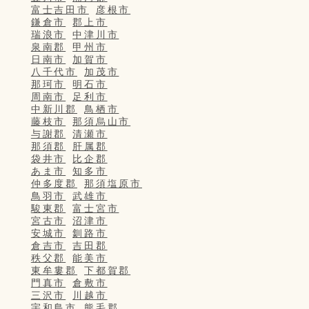
富士吉田市
彦根市
鎌倉市
郡上市
瑞浪市
中津川市
泉南郡
甲州市
日南市
加賀市
八千代市
加茂市
那珂市
明石市
周南市
足利市
中新川郡
鳥栖市
藤枝市
那須烏山市
与謝郡
清瀬市
那須郡
肝属郡
袋井市
比企郡
あま市
知多市
仲多度郡
那須塩原市
鳥羽市
武雄市
駿東郡
富士宮市
宮古市
沼津市
安城市
釧路市
倉吉市
吉田郡
秩父郡
能美市
東牟婁郡
下都賀郡
門真市
倉敷市
三沢市
川越市
宇和島市
熊毛郡