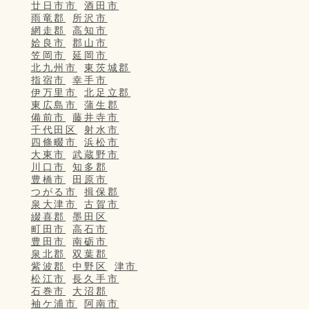
廿日市市
酒田市
雨竜郡
所沢市
網走郡
高知市
姶良市
郡山市
笠岡市
延岡市
北九州市
東茨城郡
指宿市
幸手市
伊万里市
北足立郡
東広島市
蒲生郡
備前市
藤井寺市
千代田区
射水市
四條畷市
浜松市
大東市
武蔵野市
川口市
知多郡
豊橋市
田原市
つがる市
揖保郡
泉大津市
古賀市
綴喜郡
墨田区
町田市
高石市
豊田市
南砺市
泉北郡
双葉郡
紫波郡
中野区
津市
松江市
長久手市
石巻市
大沼郡
袖ケ浦市
阿南市