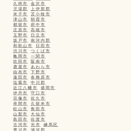
久慈市
金沢市
児湯郡
上伊那郡
米子市
苫小牧市
津山市
朝霞市
都留市
府中市
庄原市
高槻市
玉野市
日立市
坂戸市
南河内郡
和歌山市
日田市
渋川市
つくば市
亀岡市
一関市
吹田市
阪南市
鹿屋市
あわら市
由布市
下野市
蓮田市
各務原市
塩竈市
中川郡
近江八幡市
盛岡市
伊丹市
守口市
宗像市
佐久市
串間市
久留米市
松山市
角田市
山梨市
大仙市
島田市
佐渡市
古河市
光市
練馬区
豊川市
浦河郡