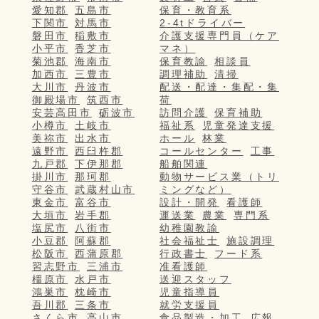
愛知郡
五島市
保育・教育系
下関市
対馬市
2-4tドライバー
磐田市
稲敷市
介護支援専門員（ケア
小平市
香芝市
マネ）
菊池郡
海南市
保育教諭
相談員
加西市
三豊市
調理補助
清掃
大川市
丹波市
配送・配達・集配・集
御殿場市
筑西市
荷
安芸高田市
砺波市
訪問介護
保育補助
小樽市
土岐市
福祉系
児童発達支援
美祢市
出水市
ホール
林業
遠野市
西臼杵郡
コールセンター
工事
九戸郡
下伊那郡
船舶関連
掛川市
那珂郡
動物サービス業（トリ
守谷市
武蔵村山市
ミングなど）
東金市
富谷市
設計・開発
看護師
大垣市
岩手郡
運送業
農業
専門系
塩尻市
八街市
幼稚園教諭
小豆郡
阿蘇郡
社会福祉士
施設調理
松阪市
西蒲原郡
行政書士
フード系
習志野市
三浦市
准看護師
橿原市
水戸市
送迎スタッフ
鴻巣市
枕崎市
児童指導員
吾川郡
三条市
就労支援員
さくら市
高山市
食品製造・加工
広報