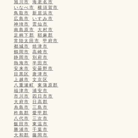
旭川市
海老名市
いなべ市
横須賀市
鳥取市
新居浜市
広島市
いすみ市
神埼市
雲仙市
南島原市
大村市
足柄下郡
耶麻郡
常陸太田市
甲府市
都城市
焼津市
鶴岡市
高崎市
静岡市
別府市
熱海市
半田市
安来市
安曇野市
目黒区
唐津市
上越市
文京区
八重瀬町
東蒲原郡
福津市
浦安市
市川市
四日市市
大府市
日高郡
糸島市
三島市
杵島郡
愛甲郡
八代市
三次市
飯田市
東温市
勝浦市
千葉市
大和郡
藤岡市