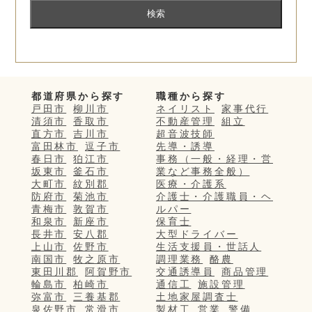
都道府県から探す
職種から探す
戸田市
柳川市
ネイリスト
家事代行
清須市
香取市
不動産管理
組立
直方市
吉川市
超音波技師
富田林市
逗子市
先導・誘導
春日市
狛江市
事務（一般・経理・営
坂東市
釜石市
業など事務全般）
大町市
紋別郡
医療・介護系
防府市
菊池市
介護士・介護職員・ヘ
青梅市
敦賀市
ルパー
和泉市
新座市
保育士
長井市
安八郡
大型ドライバー
上山市
佐野市
生活支援員・世話人
南国市
牧之原市
調理業務
酪農
東田川郡
阿賀野市
交通誘導員
商品管理
輪島市
柏崎市
通信工
施設管理
弥富市
三養基郡
土地家屋調査士
泉佐野市
常滑市
製材工
営業
警備