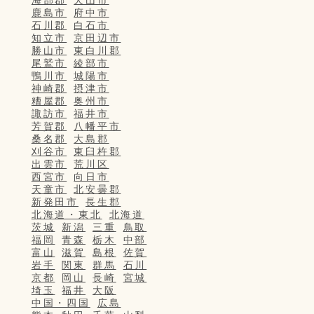
鹿島市
府中市
石川郡
白石市
知立市
京田辺市
勝山市
東白川郡
尾鷲市
綾部市
鴨川市
城陽市
神崎郡
摂津市
糟屋郡
奥州市
諏訪市
福井市
芳賀郡
八幡平市
桑名郡
大島郡
刈谷市
東臼杵郡
出雲市
荒川区
西宮市
向日市
天童市
北安曇郡
新発田市
長生郡
北海道・東北
北海道
茨城
新潟
三重
鳥取
福岡
青森
栃木
中部
富山
滋賀
島根
佐賀
岩手
関東
群馬
石川
京都
岡山
長崎
宮城
埼玉
福井
大阪
中国・四国
広島