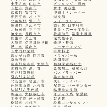
小千谷市
山口市
ピッキング・梱包
下松市
湖南市
解体
美容室
京都郡
安芸市
印刷オペレーター
東近江市
村上市
鍼灸師
北葛飾郡
滑川市
フォークリフト
佐波郡
さぬき市
旅行業
日本料理
北秋田市
平戸市
農業・第一次産業系
伊東市
長岡京市
看護助手
学童支援員
桐生市
犬上郡
職業指導員
大館市
伊達郡国見町
修理・整備
坂井市
坂出市
マーケティング
下水内郡栄村
中華料理
東かがわ市
国東市
ドライバー系
南魚沼市
訪問看護
余市郡余市町
海津市
精神保健福祉士
御前崎市
黒川郡
金属加工
税務会計
三戸郡南部町
バスドライバー
羽咋郡志賀町
柔道整復師
北茨城市
寝屋川市
代行ドライバー
丹波篠山市
水俣市
配管工
バーテンダー
結城郡八千代町
臨床検査技師
魚沼市
大阪狭山市
オフィス系
塾講師
木更津市
茅ヶ崎市
製造業
松浦市
札幌市
税務コンサルタント
弘前市
大船渡市
司書
受付