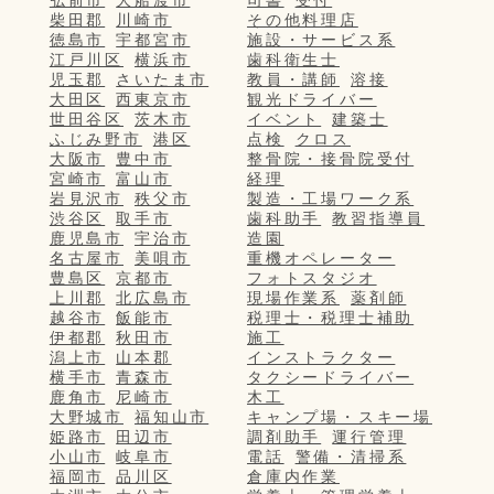
柴田郡
川崎市
その他料理店
徳島市
宇都宮市
施設・サービス系
江戸川区
横浜市
歯科衛生士
児玉郡
さいたま市
教員・講師
溶接
大田区
西東京市
観光ドライバー
世田谷区
茨木市
イベント
建築士
ふじみ野市
港区
点検
クロス
大阪市
豊中市
整骨院・接骨院受付
宮崎市
富山市
経理
岩見沢市
秩父市
製造・工場ワーク系
渋谷区
取手市
歯科助手
教習指導員
鹿児島市
宇治市
造園
名古屋市
美唄市
重機オペレーター
豊島区
京都市
フォトスタジオ
上川郡
北広島市
現場作業系
薬剤師
越谷市
飯能市
税理士・税理士補助
伊都郡
秋田市
施工
潟上市
山本郡
インストラクター
横手市
青森市
タクシードライバー
鹿角市
尼崎市
木工
大野城市
福知山市
キャンプ場・スキー場
姫路市
田辺市
調剤助手
運行管理
小山市
岐阜市
電話
警備・清掃系
福岡市
品川区
倉庫内作業