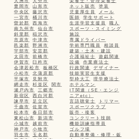
大洲市
大分市
栄養士・管理栄養士
豊岡市
山形市
ネット販売
塗装
中央区
藤沢市
児童厚生員
メール
一宮市
桶川市
医師
学生サポート
曽於郡
西海市
生涯学習支援員
職人
南九州市
仙台市
スポーツ・スイミング
斜里郡
稲沢市
施設
市原市
中津市
専属ドライバー
邑楽郡
野洲市
学術専門職員
相談員
宇部市
安芸郡
建築・土木・建設
太田市
前橋市
介護福祉士
遊戯関連
伊賀市
臼杵市
設備
作業療法士
会津若松市
板橋区
行政関連
デザイナー
小松市
北蒲原郡
技能実習生支援
平塚市
見附市
型枠大工
理学療法士
網走市
杉並区
関市
ホテルマン
瀬戸内市
三郷市
IT関連（SE・エンジ
新宿区
西白河郡
ニアetc）
諫早市
足立区
言語聴覚士
トリマー
千曲市
佐賀市
スポーツクラブ
松本市
春日部市
販売・接客
東松山市
新潟市
コンクリート技師
小城市
越前市
機能訓練指導員
神戸市
小牧市
ゴルフ場
羽生市
玉名郡
自動車整備・修理・鈑