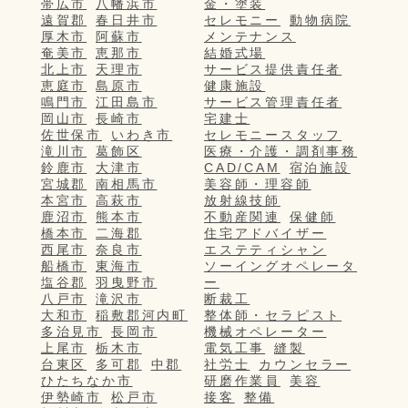
帯広市
八幡浜市
金・塗装
遠賀郡
春日井市
セレモニー
動物病院
厚木市
阿蘇市
メンテナンス
奄美市
恵那市
結婚式場
北上市
天理市
サービス提供責任者
恵庭市
島原市
健康施設
鳴門市
江田島市
サービス管理責任者
岡山市
長崎市
宅建士
佐世保市
いわき市
セレモニースタッフ
滝川市
葛飾区
医療・介護・調剤事務
鈴鹿市
大津市
CAD/CAM
宿泊施設
宮城郡
南相馬市
美容師・理容師
本宮市
高萩市
放射線技師
鹿沼市
熊本市
不動産関連
保健師
橋本市
二海郡
住宅アドバイザー
西尾市
奈良市
エステティシャン
船橋市
東海市
ソーイングオペレータ
塩谷郡
羽曳野市
ー
八戸市
滝沢市
断裁工
大和市
稲敷郡河内町
整体師・セラピスト
多治見市
長岡市
機械オペレーター
上尾市
栃木市
電気工事
縫製
台東区
多可郡
中郡
社労士
カウンセラー
ひたちなか市
研磨作業員
美容
伊勢崎市
松戸市
接客
整備