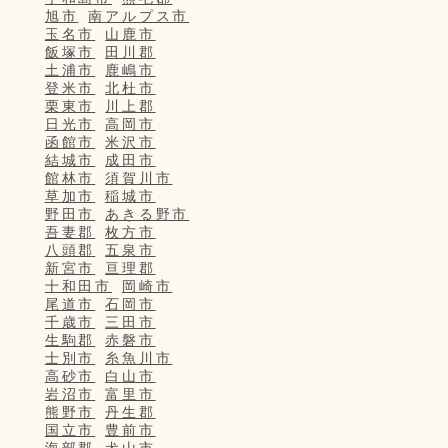
旭市
南アルプス市
玉名市
山鹿市
飯塚市
田川郡
土浦市
鹿嶋市
登米市
北杜市
栗東市
川上郡
日光市
高岡市
函館市
米沢市
結城市
成田市
館林市
須賀川市
草加市
稲城市
野田市
あきる野市
吾妻郡
枚方市
八頭郡
五泉市
新宮市
亘理郡
十和田市
岡崎市
尾道市
石岡市
千歳市
三田市
生駒郡
赤磐市
士別市
糸魚川市
高砂市
白山市
岩沼市
富里市
熊野市
丹生郡
国立市
豊前市
海部郡
犬山市