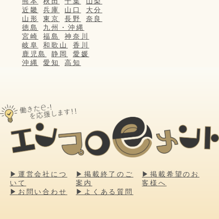
熊本
秋田
千葉
山梨
近畿
兵庫
山口
大分
山形
東京
長野
奈良
徳島
九州・沖縄
宮崎
福島
神奈川
岐阜
和歌山
香川
鹿児島
静岡
愛媛
沖縄
愛知
高知
▶運営会社につ
▶掲載終了のご
▶掲載希望のお
いて
案内
客様へ
▶お問い合わせ
▶よくある質問