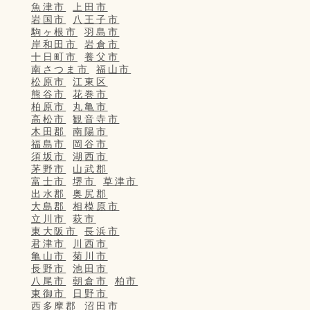
魚津市
上田市
岩国市
八王子市
駒ヶ根市
羽島市
岸和田市
岩倉市
十日町市
養父市
南さつま市
福山市
松原市
江東区
熊谷市
花巻市
柏原市
丸亀市
高松市
観音寺市
木田郡
南陽市
福島市
岡谷市
須坂市
湖西市
茅野市
山武郡
富士市
堺市
草津市
出水郡
奥尻郡
大島郡
相模原市
立川市
萩市
東大阪市
長浜市
君津市
川西市
亀山市
菊川市
長野市
池田市
八尾市
朝倉市
柏市
東御市
日野市
西多摩郡
沼田市