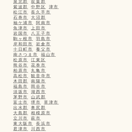
泉北郡
双葉郡
紫波郡
中野区
津市
松江市
長久手市
石巻市
大沼郡
袖ケ浦市
阿南市
魚津市
上田市
岩国市
八王子市
駒ヶ根市
羽島市
岸和田市
岩倉市
十日町市
養父市
南さつま市
福山市
松原市
江東区
熊谷市
花巻市
柏原市
丸亀市
高松市
観音寺市
木田郡
南陽市
福島市
岡谷市
須坂市
湖西市
茅野市
山武郡
富士市
堺市
草津市
出水郡
奥尻郡
大島郡
相模原市
立川市
萩市
東大阪市
長浜市
君津市
川西市