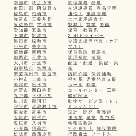
南国市
牧之原市
調理業務
酪農
東田川郡
阿賀野市
交通誘導員
商品管理
輪島市
柏崎市
通信工
施設管理
弥富市
三養基郡
土地家屋調査士
泉佐野市
常滑市
製材工
営業
警備
愛知郡
五島市
保育・教育系
下関市
対馬市
2-4tドライバー
磐田市
稲敷市
介護支援専門員（ケア
小平市
香芝市
マネ）
菊池郡
海南市
保育教諭
相談員
加西市
三豊市
調理補助
清掃
大川市
丹波市
配送・配達・集配・集
御殿場市
筑西市
荷
安芸高田市
砺波市
訪問介護
保育補助
小樽市
土岐市
福祉系
児童発達支援
美祢市
出水市
ホール
林業
遠野市
西臼杵郡
コールセンター
工事
九戸郡
下伊那郡
船舶関連
掛川市
那珂郡
動物サービス業（トリ
守谷市
武蔵村山市
ミングなど）
東金市
富谷市
設計・開発
看護師
大垣市
岩手郡
運送業
農業
専門系
塩尻市
八街市
幼稚園教諭
小豆郡
阿蘇郡
社会福祉士
施設調理
松阪市
西蒲原郡
行政書士
フード系