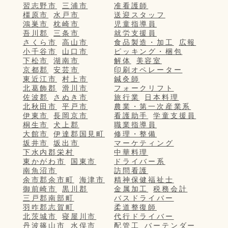
習志野市
三浦市
准看護師
橿原市
水戸市
送迎スタッフ
鴻巣市
枕崎市
児童指導員
吾川郡
三条市
就労支援員
さくら市
高山市
食品製造・加工
広報
小千谷市
山口市
ピッキング・梱包
下松市
湖南市
解体
美容室
京都郡
安芸市
印刷オペレーター
東近江市
村上市
鍼灸師
北葛飾郡
滑川市
フォークリフト
佐波郡
さぬき市
旅行業
日本料理
北秋田市
平戸市
農業・第一次産業系
伊東市
長岡京市
看護助手
学童支援員
桐生市
犬上郡
職業指導員
大館市
伊達郡国見町
修理・整備
坂井市
坂出市
マーケティング
下水内郡栄村
中華料理
東かがわ市
国東市
ドライバー系
南魚沼市
訪問看護
余市郡余市町
海津市
精神保健福祉士
御前崎市
黒川郡
金属加工
税務会計
三戸郡南部町
バスドライバー
羽咋郡志賀町
柔道整復師
北茨城市
寝屋川市
代行ドライバー
丹波篠山市
水俣市
配管工
バーテンダー