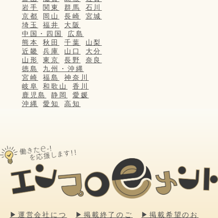
岩手
関東
群馬
石川
京都
岡山
長崎
宮城
埼玉
福井
大阪
中国・四国
広島
熊本
秋田
千葉
山梨
近畿
兵庫
山口
大分
山形
東京
長野
奈良
徳島
九州・沖縄
宮崎
福島
神奈川
岐阜
和歌山
香川
鹿児島
静岡
愛媛
沖縄
愛知
高知
▶運営会社につ
▶掲載終了のご
▶掲載希望のお