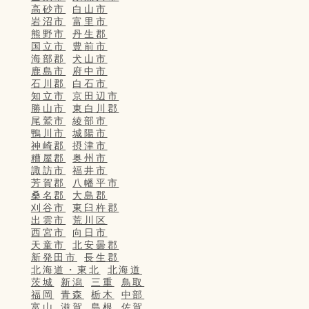
高砂市
白山市
岩沼市
富里市
熊野市
丹生郡
国立市
豊前市
海部郡
犬山市
鹿島市
府中市
石川郡
白石市
知立市
京田辺市
勝山市
東白川郡
尾鷲市
綾部市
鴨川市
城陽市
神崎郡
摂津市
糟屋郡
奥州市
諏訪市
福井市
芳賀郡
八幡平市
桑名郡
大島郡
刈谷市
東臼杵郡
出雲市
荒川区
西宮市
向日市
天童市
北安曇郡
新発田市
長生郡
北海道・東北
北海道
茨城
新潟
三重
鳥取
福岡
青森
栃木
中部
富山
滋賀
島根
佐賀