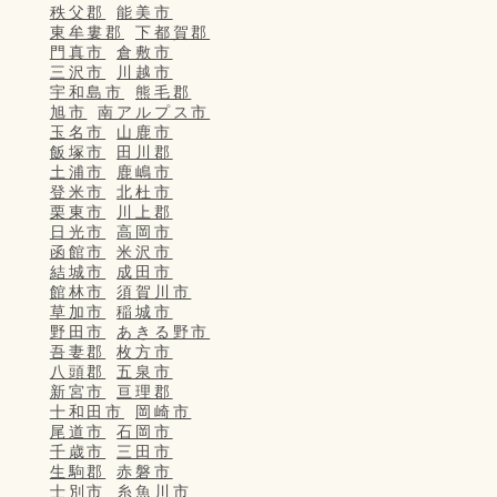
秩父郡
能美市
東牟婁郡
下都賀郡
門真市
倉敷市
三沢市
川越市
宇和島市
熊毛郡
旭市
南アルプス市
玉名市
山鹿市
飯塚市
田川郡
土浦市
鹿嶋市
登米市
北杜市
栗東市
川上郡
日光市
高岡市
函館市
米沢市
結城市
成田市
館林市
須賀川市
草加市
稲城市
野田市
あきる野市
吾妻郡
枚方市
八頭郡
五泉市
新宮市
亘理郡
十和田市
岡崎市
尾道市
石岡市
千歳市
三田市
生駒郡
赤磐市
士別市
糸魚川市