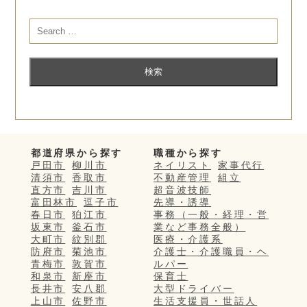
都道府県から探す
職種から探す
戸田市
柳川市
ネイリスト
家事代行
清須市
香取市
不動産管理
組立
直方市
吉川市
超音波技師
富田林市
逗子市
先導・誘導
春日市
狛江市
事務（一般・経理・営
坂東市
釜石市
業など事務全般）
大町市
紋別郡
医療・介護系
防府市
菊池市
介護士・介護職員・ヘ
青梅市
敦賀市
ルパー
和泉市
新座市
保育士
長井市
安八郡
大型ドライバー
上山市
佐野市
生活支援員・世話人