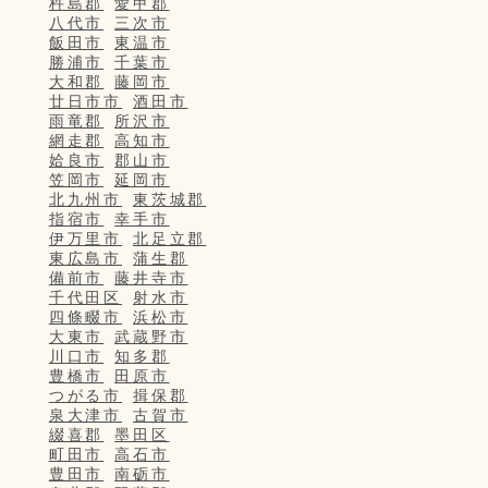
杵島郡
愛甲郡
八代市
三次市
飯田市
東温市
勝浦市
千葉市
大和郡
藤岡市
廿日市市
酒田市
雨竜郡
所沢市
網走郡
高知市
姶良市
郡山市
笠岡市
延岡市
北九州市
東茨城郡
指宿市
幸手市
伊万里市
北足立郡
東広島市
蒲生郡
備前市
藤井寺市
千代田区
射水市
四條畷市
浜松市
大東市
武蔵野市
川口市
知多郡
豊橋市
田原市
つがる市
揖保郡
泉大津市
古賀市
綴喜郡
墨田区
町田市
高石市
豊田市
南砺市