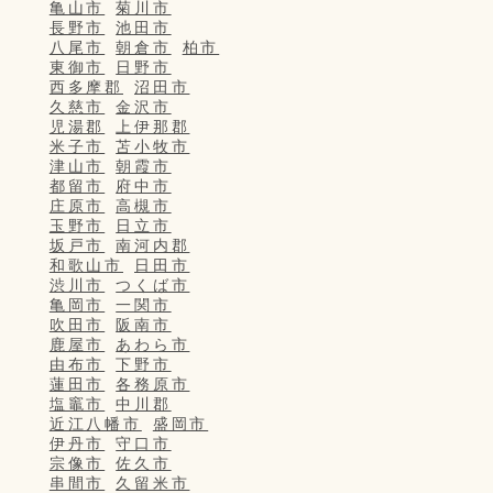
亀山市
菊川市
長野市
池田市
八尾市
朝倉市
柏市
東御市
日野市
西多摩郡
沼田市
久慈市
金沢市
児湯郡
上伊那郡
米子市
苫小牧市
津山市
朝霞市
都留市
府中市
庄原市
高槻市
玉野市
日立市
坂戸市
南河内郡
和歌山市
日田市
渋川市
つくば市
亀岡市
一関市
吹田市
阪南市
鹿屋市
あわら市
由布市
下野市
蓮田市
各務原市
塩竈市
中川郡
近江八幡市
盛岡市
伊丹市
守口市
宗像市
佐久市
串間市
久留米市