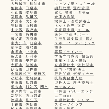
大野城市
福知山市
キャンプ場・スキー場
姫路市
田辺市
調剤助手
運行管理
小山市
岐阜市
電話
警備・清掃系
福岡市
品川区
倉庫内作業
大洲市
大分市
栄養士・管理栄養士
豊岡市
山形市
ネット販売
塗装
中央区
藤沢市
児童厚生員
メール
一宮市
桶川市
医師
学生サポート
曽於郡
西海市
生涯学習支援員
職人
南九州市
仙台市
スポーツ・スイミング
斜里郡
稲沢市
施設
市原市
中津市
専属ドライバー
邑楽郡
野洲市
学術専門職員
相談員
宇部市
安芸郡
建築・土木・建設
太田市
前橋市
介護福祉士
遊戯関連
伊賀市
臼杵市
設備
作業療法士
会津若松市
板橋区
行政関連
デザイナー
小松市
北蒲原郡
技能実習生支援
平塚市
見附市
型枠大工
理学療法士
網走市
杉並区
関市
ホテルマン
瀬戸内市
三郷市
IT関連（SE・エンジ
新宿区
西白河郡
ニアetc）
諫早市
足立区
言語聴覚士
トリマー
千曲市
佐賀市
スポーツクラブ
松本市
春日部市
販売・接客