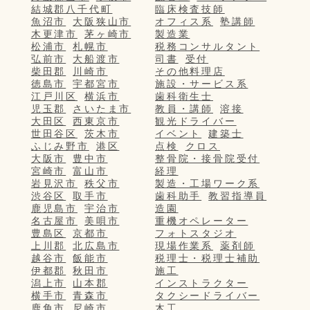
結城郡八千代町
臨床検査技師
魚沼市
大阪狭山市
オフィス系
塾講師
木更津市
茅ヶ崎市
製造業
松浦市
札幌市
税務コンサルタント
弘前市
大船渡市
司書
受付
柴田郡
川崎市
その他料理店
徳島市
宇都宮市
施設・サービス系
江戸川区
横浜市
歯科衛生士
児玉郡
さいたま市
教員・講師
溶接
大田区
西東京市
観光ドライバー
世田谷区
茨木市
イベント
建築士
ふじみ野市
港区
点検
クロス
大阪市
豊中市
整骨院・接骨院受付
宮崎市
富山市
経理
岩見沢市
秩父市
製造・工場ワーク系
渋谷区
取手市
歯科助手
教習指導員
鹿児島市
宇治市
造園
名古屋市
美唄市
重機オペレーター
豊島区
京都市
フォトスタジオ
上川郡
北広島市
現場作業系
薬剤師
越谷市
飯能市
税理士・税理士補助
伊都郡
秋田市
施工
潟上市
山本郡
インストラクター
横手市
青森市
タクシードライバー
鹿角市
尼崎市
木工