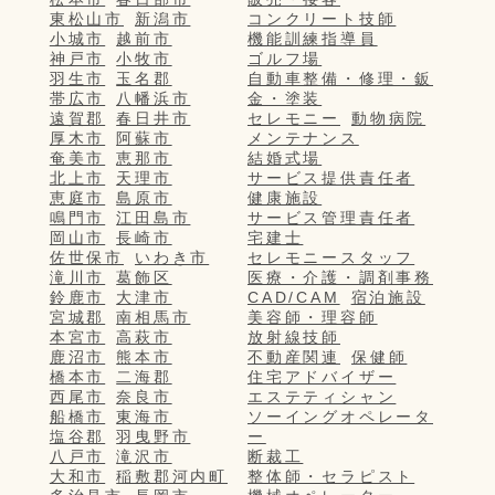
東松山市
新潟市
コンクリート技師
小城市
越前市
機能訓練指導員
神戸市
小牧市
ゴルフ場
羽生市
玉名郡
自動車整備・修理・鈑
帯広市
八幡浜市
金・塗装
遠賀郡
春日井市
セレモニー
動物病院
厚木市
阿蘇市
メンテナンス
奄美市
恵那市
結婚式場
北上市
天理市
サービス提供責任者
恵庭市
島原市
健康施設
鳴門市
江田島市
サービス管理責任者
岡山市
長崎市
宅建士
佐世保市
いわき市
セレモニースタッフ
滝川市
葛飾区
医療・介護・調剤事務
鈴鹿市
大津市
CAD/CAM
宿泊施設
宮城郡
南相馬市
美容師・理容師
本宮市
高萩市
放射線技師
鹿沼市
熊本市
不動産関連
保健師
橋本市
二海郡
住宅アドバイザー
西尾市
奈良市
エステティシャン
船橋市
東海市
ソーイングオペレータ
塩谷郡
羽曳野市
ー
八戸市
滝沢市
断裁工
大和市
稲敷郡河内町
整体師・セラピスト