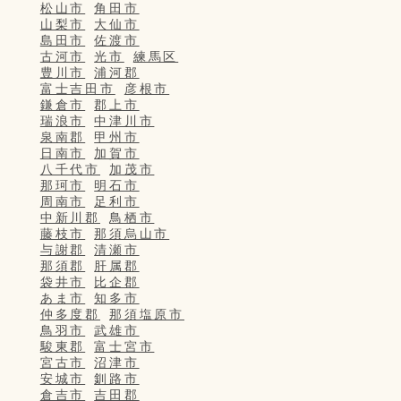
松山市
角田市
山梨市
大仙市
島田市
佐渡市
古河市
光市
練馬区
豊川市
浦河郡
富士吉田市
彦根市
鎌倉市
郡上市
瑞浪市
中津川市
泉南郡
甲州市
日南市
加賀市
八千代市
加茂市
那珂市
明石市
周南市
足利市
中新川郡
鳥栖市
藤枝市
那須烏山市
与謝郡
清瀬市
那須郡
肝属郡
袋井市
比企郡
あま市
知多市
仲多度郡
那須塩原市
鳥羽市
武雄市
駿東郡
富士宮市
宮古市
沼津市
安城市
釧路市
倉吉市
吉田郡