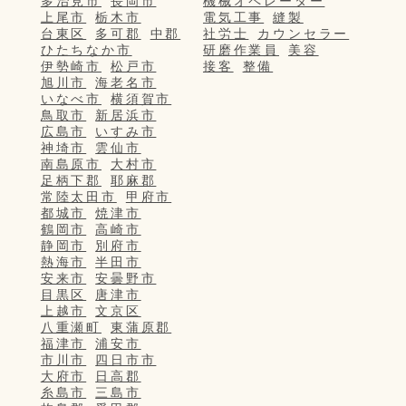
多治見市
長岡市
機械オペレーター
上尾市
栃木市
電気工事
縫製
台東区
多可郡
中郡
社労士
カウンセラー
ひたちなか市
研磨作業員
美容
伊勢崎市
松戸市
接客
整備
旭川市
海老名市
いなべ市
横須賀市
鳥取市
新居浜市
広島市
いすみ市
神埼市
雲仙市
南島原市
大村市
足柄下郡
耶麻郡
常陸太田市
甲府市
都城市
焼津市
鶴岡市
高崎市
静岡市
別府市
熱海市
半田市
安来市
安曇野市
目黒区
唐津市
上越市
文京区
八重瀬町
東蒲原郡
福津市
浦安市
市川市
四日市市
大府市
日高郡
糸島市
三島市