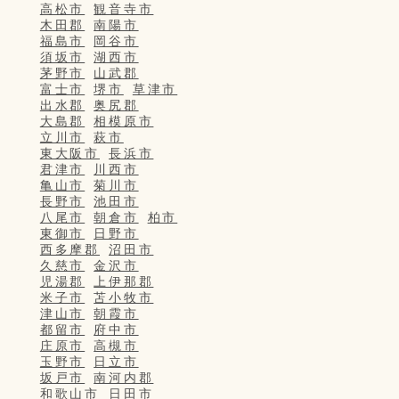
高松市
観音寺市
木田郡
南陽市
福島市
岡谷市
須坂市
湖西市
茅野市
山武郡
富士市
堺市
草津市
出水郡
奥尻郡
大島郡
相模原市
立川市
萩市
東大阪市
長浜市
君津市
川西市
亀山市
菊川市
長野市
池田市
八尾市
朝倉市
柏市
東御市
日野市
西多摩郡
沼田市
久慈市
金沢市
児湯郡
上伊那郡
米子市
苫小牧市
津山市
朝霞市
都留市
府中市
庄原市
高槻市
玉野市
日立市
坂戸市
南河内郡
和歌山市
日田市