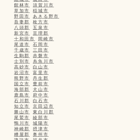
館林市
須賀川市
草加市
稲城市
野田市
あきる野市
吾妻郡
枚方市
八頭郡
五泉市
新宮市
亘理郡
十和田市
岡崎市
尾道市
石岡市
千歳市
三田市
生駒郡
赤磐市
士別市
糸魚川市
高砂市
白山市
岩沼市
富里市
熊野市
丹生郡
国立市
豊前市
海部郡
犬山市
鹿島市
府中市
石川郡
白石市
知立市
京田辺市
勝山市
東白川郡
尾鷲市
綾部市
鴨川市
城陽市
神崎郡
摂津市
糟屋郡
奥州市