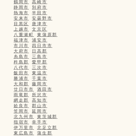
鶴岡市
高崎市
静岡市
別府市
熱海市
半田市
安来市
安曇野市
目黒区
唐津市
上越市
文京区
八重瀬町
東蒲原郡
福津市
浦安市
市川市
四日市市
大府市
日高郡
糸島市
三島市
杵島郡
愛甲郡
八代市
三次市
飯田市
東温市
勝浦市
千葉市
大和郡
藤岡市
廿日市市
酒田市
雨竜郡
所沢市
網走郡
高知市
姶良市
郡山市
笠岡市
延岡市
北九州市
東茨城郡
指宿市
幸手市
伊万里市
北足立郡
東広島市
蒲生郡