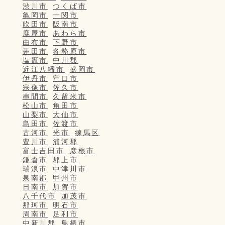
渋川市
つくば市
亀岡市
一関市
吹田市
阪南市
鹿屋市
あわら市
由布市
下野市
蓮田市
各務原市
塩竈市
中川郡
近江八幡市
盛岡市
伊丹市
守口市
宗像市
佐久市
串間市
久留米市
松山市
角田市
山梨市
大仙市
島田市
佐渡市
古河市
光市
練馬区
豊川市
浦河郡
富士吉田市
彦根市
鎌倉市
郡上市
瑞浪市
中津川市
泉南郡
甲州市
日南市
加賀市
八千代市
加茂市
那珂市
明石市
周南市
足利市
中新川郡
鳥栖市