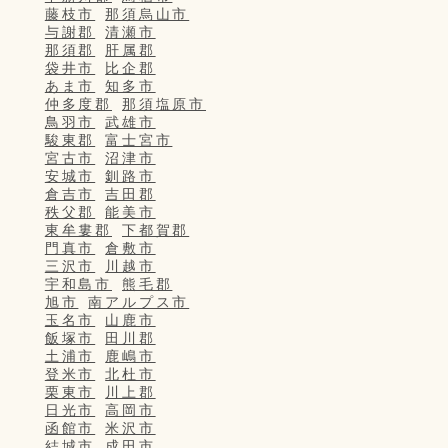
藤枝市
那須烏山市
与謝郡
清瀬市
那須郡
肝属郡
袋井市
比企郡
あま市
知多市
仲多度郡
那須塩原市
鳥羽市
武雄市
駿東郡
富士宮市
宮古市
沼津市
安城市
釧路市
倉吉市
吉田郡
秩父郡
能美市
東牟婁郡
下都賀郡
門真市
倉敷市
三沢市
川越市
宇和島市
熊毛郡
旭市
南アルプス市
玉名市
山鹿市
飯塚市
田川郡
土浦市
鹿嶋市
登米市
北杜市
栗東市
川上郡
日光市
高岡市
函館市
米沢市
結城市
成田市