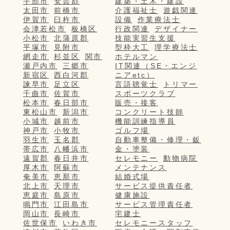
宇部市
安芸郡
建築・土木・建設
太田市
前橋市
介護福祉士
遊戯関連
伊賀市
臼杵市
設備
作業療法士
会津若松市
板橋区
行政関連
デザイナー
小松市
北蒲原郡
技能実習生支援
平塚市
見附市
型枠大工
理学療法士
網走市
杉並区
関市
ホテルマン
瀬戸内市
三郷市
IT関連（SE・エンジ
新宿区
西白河郡
ニアetc）
諫早市
足立区
言語聴覚士
トリマー
千曲市
佐賀市
スポーツクラブ
松本市
春日部市
販売・接客
東松山市
新潟市
コンクリート技師
小城市
越前市
機能訓練指導員
神戸市
小牧市
ゴルフ場
羽生市
玉名郡
自動車整備・修理・鈑
帯広市
八幡浜市
金・塗装
遠賀郡
春日井市
セレモニー
動物病院
厚木市
阿蘇市
メンテナンス
奄美市
恵那市
結婚式場
北上市
天理市
サービス提供責任者
恵庭市
島原市
健康施設
鳴門市
江田島市
サービス管理責任者
岡山市
長崎市
宅建士
佐世保市
いわき市
セレモニースタッフ