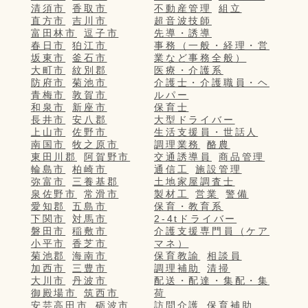
清須市
香取市
不動産管理
組立
直方市
吉川市
超音波技師
富田林市
逗子市
先導・誘導
春日市
狛江市
事務（一般・経理・営
坂東市
釜石市
業など事務全般）
大町市
紋別郡
医療・介護系
防府市
菊池市
介護士・介護職員・ヘ
青梅市
敦賀市
ルパー
和泉市
新座市
保育士
長井市
安八郡
大型ドライバー
上山市
佐野市
生活支援員・世話人
南国市
牧之原市
調理業務
酪農
東田川郡
阿賀野市
交通誘導員
商品管理
輪島市
柏崎市
通信工
施設管理
弥富市
三養基郡
土地家屋調査士
泉佐野市
常滑市
製材工
営業
警備
愛知郡
五島市
保育・教育系
下関市
対馬市
2-4tドライバー
磐田市
稲敷市
介護支援専門員（ケア
小平市
香芝市
マネ）
菊池郡
海南市
保育教諭
相談員
加西市
三豊市
調理補助
清掃
大川市
丹波市
配送・配達・集配・集
御殿場市
筑西市
荷
安芸高田市
砺波市
訪問介護
保育補助