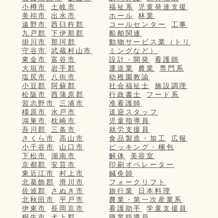
小樽市
土岐市
福祉系
児童発達支援
美祢市
出水市
ホール
林業
遠野市
西臼杵郡
コールセンター
工事
九戸郡
下伊那郡
船舶関連
掛川市
那珂郡
動物サービス業（トリ
守谷市
武蔵村山市
ミングなど）
東金市
富谷市
設計・開発
看護師
大垣市
岩手郡
運送業
農業
専門系
塩尻市
八街市
幼稚園教諭
小豆郡
阿蘇郡
社会福祉士
施設調理
松阪市
西蒲原郡
行政書士
フード系
習志野市
三浦市
准看護師
橿原市
水戸市
送迎スタッフ
鴻巣市
枕崎市
児童指導員
吾川郡
三条市
就労支援員
さくら市
高山市
食品製造・加工
広報
小千谷市
山口市
ピッキング・梱包
下松市
湖南市
解体
美容室
京都郡
安芸市
印刷オペレーター
東近江市
村上市
鍼灸師
北葛飾郡
滑川市
フォークリフト
佐波郡
さぬき市
旅行業
日本料理
北秋田市
平戸市
農業・第一次産業系
伊東市
長岡京市
看護助手
学童支援員
桐生市
犬上郡
職業指導員