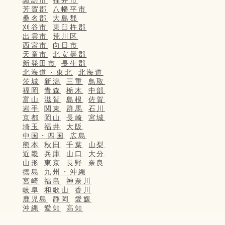
諏訪市
福井市
芳賀郡
八幡平市
桑名郡
大島郡
刈谷市
東臼杵郡
出雲市
荒川区
西宮市
向日市
天童市
北安曇郡
新発田市
長生郡
北海道・東北
北海道
茨城
新潟
三重
鳥取
福岡
青森
栃木
中部
富山
滋賀
島根
佐賀
岩手
関東
群馬
石川
京都
岡山
長崎
宮城
埼玉
福井
大阪
中国・四国
広島
熊本
秋田
千葉
山梨
近畿
兵庫
山口
大分
山形
東京
長野
奈良
徳島
九州・沖縄
宮崎
福島
神奈川
岐阜
和歌山
香川
鹿児島
静岡
愛媛
沖縄
愛知
高知