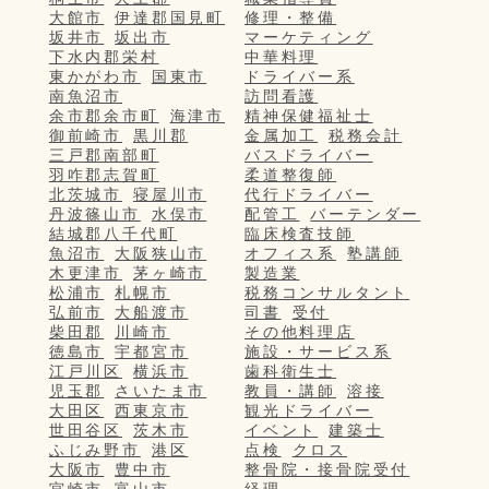
大館市
伊達郡国見町
修理・整備
坂井市
坂出市
マーケティング
下水内郡栄村
中華料理
東かがわ市
国東市
ドライバー系
南魚沼市
訪問看護
余市郡余市町
海津市
精神保健福祉士
御前崎市
黒川郡
金属加工
税務会計
三戸郡南部町
バスドライバー
羽咋郡志賀町
柔道整復師
北茨城市
寝屋川市
代行ドライバー
丹波篠山市
水俣市
配管工
バーテンダー
結城郡八千代町
臨床検査技師
魚沼市
大阪狭山市
オフィス系
塾講師
木更津市
茅ヶ崎市
製造業
松浦市
札幌市
税務コンサルタント
弘前市
大船渡市
司書
受付
柴田郡
川崎市
その他料理店
徳島市
宇都宮市
施設・サービス系
江戸川区
横浜市
歯科衛生士
児玉郡
さいたま市
教員・講師
溶接
大田区
西東京市
観光ドライバー
世田谷区
茨木市
イベント
建築士
ふじみ野市
港区
点検
クロス
大阪市
豊中市
整骨院・接骨院受付