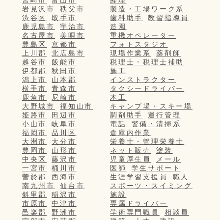
宮崎市
富山市
経理
岩見沢市
秩父市
製造・工場ワーク系
渋谷区
取手市
歯科助手
教習指導員
鹿児島市
宇治市
造園
名古屋市
美唄市
重機オペレーター
豊島区
京都市
フォトスタジオ
上川郡
北広島市
現場作業系
薬剤師
越谷市
飯能市
税理士・税理士補助
伊都郡
秋田市
施工
潟上市
山本郡
インストラクター
横手市
青森市
タクシードライバー
鹿角市
尼崎市
木工
大野城市
福知山市
キャンプ場・スキー場
姫路市
田辺市
調剤助手
運行管理
小山市
岐阜市
電話
警備・清掃系
福岡市
品川区
倉庫内作業
大洲市
大分市
栄養士・管理栄養士
豊岡市
山形市
ネット販売
塗装
中央区
藤沢市
児童厚生員
メール
一宮市
桶川市
医師
学生サポート
曽於郡
西海市
生涯学習支援員
職人
南九州市
仙台市
スポーツ・スイミング
斜里郡
稲沢市
施設
市原市
中津市
専属ドライバー
邑楽郡
野洲市
学術専門職員
相談員