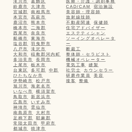
滝川市
葛飾区
医療・介護・調剤事務
鈴鹿市
大津市
CAD/CAM
宿泊施設
宮城郡
南相馬市
美容師・理容師
本宮市
高萩市
放射線技師
鹿沼市
熊本市
不動産関連
保健師
橋本市
二海郡
住宅アドバイザー
西尾市
奈良市
エステティシャン
船橋市
東海市
ソーイングオペレータ
塩谷郡
羽曳野市
ー
八戸市
滝沢市
断裁工
大和市
稲敷郡河内町
整体師・セラピスト
多治見市
長岡市
機械オペレーター
上尾市
栃木市
電気工事
縫製
台東区
多可郡
中郡
社労士
カウンセラー
ひたちなか市
研磨作業員
美容
伊勢崎市
松戸市
接客
整備
旭川市
海老名市
いなべ市
横須賀市
鳥取市
新居浜市
広島市
いすみ市
神埼市
雲仙市
南島原市
大村市
足柄下郡
耶麻郡
常陸太田市
甲府市
都城市
焼津市