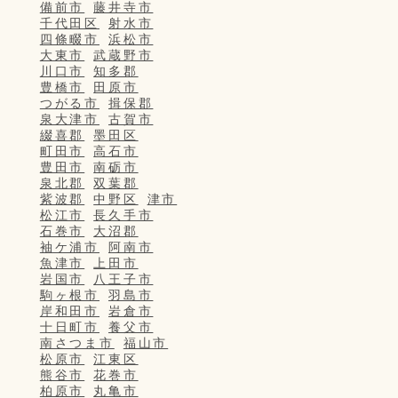
備前市
藤井寺市
千代田区
射水市
四條畷市
浜松市
大東市
武蔵野市
川口市
知多郡
豊橋市
田原市
つがる市
揖保郡
泉大津市
古賀市
綴喜郡
墨田区
町田市
高石市
豊田市
南砺市
泉北郡
双葉郡
紫波郡
中野区
津市
松江市
長久手市
石巻市
大沼郡
袖ケ浦市
阿南市
魚津市
上田市
岩国市
八王子市
駒ヶ根市
羽島市
岸和田市
岩倉市
十日町市
養父市
南さつま市
福山市
松原市
江東区
熊谷市
花巻市
柏原市
丸亀市