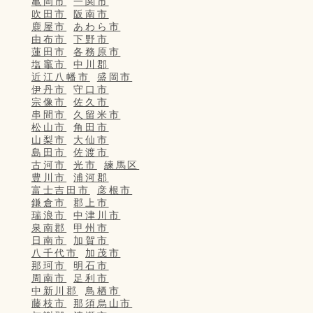
亀岡市
一関市
吹田市
阪南市
鹿屋市
あわら市
由布市
下野市
蓮田市
各務原市
塩竈市
中川郡
近江八幡市
盛岡市
伊丹市
守口市
宗像市
佐久市
串間市
久留米市
松山市
角田市
山梨市
大仙市
島田市
佐渡市
古河市
光市
練馬区
豊川市
浦河郡
富士吉田市
彦根市
鎌倉市
郡上市
瑞浪市
中津川市
泉南郡
甲州市
日南市
加賀市
八千代市
加茂市
那珂市
明石市
周南市
足利市
中新川郡
鳥栖市
藤枝市
那須烏山市