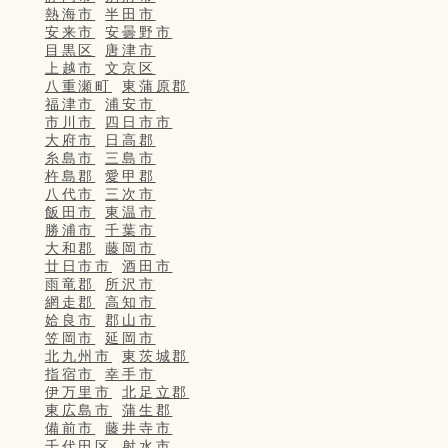
熱海市
半田市
安来市
安曇野市
目黒区
唐津市
上越市
文京区
八重瀬町
東蒲原郡
福津市
浦安市
市川市
四日市市
大府市
日高郡
糸島市
三島市
杵島郡
愛甲郡
八代市
三次市
飯田市
東温市
勝浦市
千葉市
大和郡
藤岡市
廿日市市
酒田市
雨竜郡
所沢市
網走郡
高知市
姶良市
郡山市
笠岡市
延岡市
北九州市
東茨城郡
指宿市
幸手市
伊万里市
北足立郡
東広島市
蒲生郡
備前市
藤井寺市
千代田区
射水市