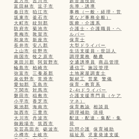
直方市
吉川市
超音波技師
富田林市
逗子市
先導・誘導
春日市
狛江市
事務（一般・経理・営
坂東市
釜石市
業など事務全般）
大町市
紋別郡
医療・介護系
防府市
菊池市
介護士・介護職員・ヘ
青梅市
敦賀市
ルパー
和泉市
新座市
保育士
長井市
安八郡
大型ドライバー
上山市
佐野市
生活支援員・世話人
南国市
牧之原市
調理業務
酪農
東田川郡
阿賀野市
交通誘導員
商品管理
輪島市
柏崎市
通信工
施設管理
弥富市
三養基郡
土地家屋調査士
泉佐野市
常滑市
製材工
営業
警備
愛知郡
五島市
保育・教育系
下関市
対馬市
2-4tドライバー
磐田市
稲敷市
介護支援専門員（ケア
小平市
香芝市
マネ）
菊池郡
海南市
保育教諭
相談員
加西市
三豊市
調理補助
清掃
大川市
丹波市
配送・配達・集配・集
御殿場市
筑西市
荷
安芸高田市
砺波市
訪問介護
保育補助
小樽市
土岐市
福祉系
児童発達支援