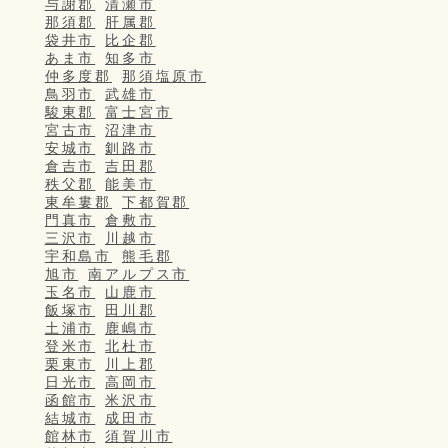
与謝郡
清瀬市
那須郡
肝属郡
袋井市
比企郡
あま市
知多市
仲多度郡
那須塩原市
鳥羽市
武雄市
駿東郡
富士宮市
宮古市
沼津市
安城市
釧路市
倉吉市
吉田郡
秩父郡
能美市
東牟婁郡
下都賀郡
門真市
倉敷市
三沢市
川越市
宇和島市
熊毛郡
旭市
南アルプス市
玉名市
山鹿市
飯塚市
田川郡
土浦市
鹿嶋市
登米市
北杜市
栗東市
川上郡
日光市
高岡市
函館市
米沢市
結城市
成田市
館林市
須賀川市