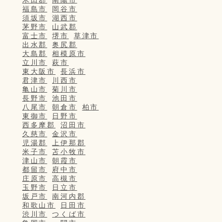
木田郡
南陽市
福島市
岡谷市
須坂市
湖西市
茅野市
山武郡
富士市
堺市
草津市
出水郡
奥尻郡
大島郡
相模原市
立川市
萩市
東大阪市
長浜市
君津市
川西市
亀山市
菊川市
長野市
池田市
八尾市
朝倉市
柏市
東御市
日野市
西多摩郡
沼田市
久慈市
金沢市
児湯郡
上伊那郡
米子市
苫小牧市
津山市
朝霞市
都留市
府中市
庄原市
高槻市
玉野市
日立市
坂戸市
南河内郡
和歌山市
日田市
渋川市
つくば市