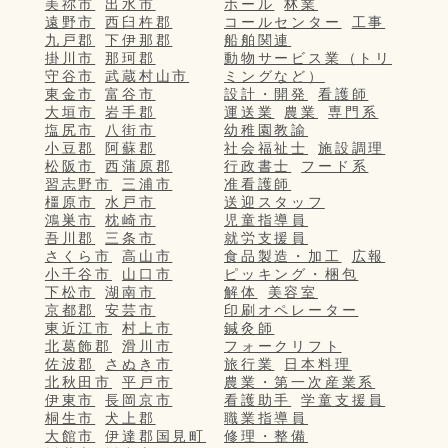
美祢市
出水市
ホール
林業
遠野市
西臼杵郡
コールセンター
工事
九戸郡
下伊那郡
船舶関連
掛川市
那珂郡
動物サービス業（トリ
守谷市
武蔵村山市
ミングなど）
東金市
富谷市
設計・開発
看護師
大垣市
岩手郡
運送業
農業
専門系
塩尻市
八街市
幼稚園教諭
小豆郡
阿蘇郡
社会福祉士
施設調理
松阪市
西蒲原郡
行政書士
フード系
習志野市
三浦市
准看護師
橿原市
水戸市
送迎スタッフ
鴻巣市
枕崎市
児童指導員
吾川郡
三条市
就労支援員
さくら市
高山市
食品製造・加工
広報
小千谷市
山口市
ピッキング・梱包
下松市
湖南市
解体
美容室
京都郡
安芸市
印刷オペレーター
東近江市
村上市
鍼灸師
北葛飾郡
滑川市
フォークリフト
佐波郡
さぬき市
旅行業
日本料理
北秋田市
平戸市
農業・第一次産業系
伊東市
長岡京市
看護助手
学童支援員
桐生市
犬上郡
職業指導員
大館市
伊達郡国見町
修理・整備