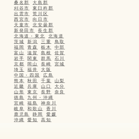
桑名郡
大島郡
刈谷市
東臼杵郡
出雲市
荒川区
西宮市
向日市
天童市
北安曇郡
新発田市
長生郡
北海道・東北
北海道
茨城
新潟
三重
鳥取
福岡
青森
栃木
中部
富山
滋賀
島根
佐賀
岩手
関東
群馬
石川
京都
岡山
長崎
宮城
埼玉
福井
大阪
中国・四国
広島
熊本
秋田
千葉
山梨
近畿
兵庫
山口
大分
山形
東京
長野
奈良
徳島
九州・沖縄
宮崎
福島
神奈川
岐阜
和歌山
香川
鹿児島
静岡
愛媛
沖縄
愛知
高知