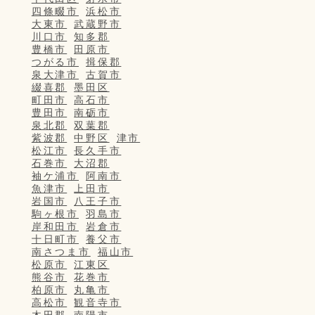
四條畷市
浜松市
大東市
武蔵野市
川口市
知多郡
豊橋市
田原市
つがる市
揖保郡
泉大津市
古賀市
綴喜郡
墨田区
町田市
高石市
豊田市
南砺市
泉北郡
双葉郡
紫波郡
中野区
津市
松江市
長久手市
石巻市
大沼郡
袖ケ浦市
阿南市
魚津市
上田市
岩国市
八王子市
駒ヶ根市
羽島市
岸和田市
岩倉市
十日町市
養父市
南さつま市
福山市
松原市
江東区
熊谷市
花巻市
柏原市
丸亀市
高松市
観音寺市