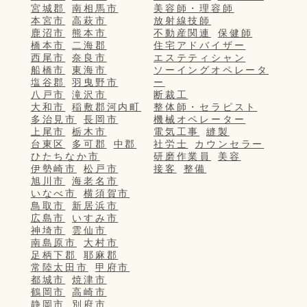
宮城郡
南相馬市
美容師・理容師
本宮市
高萩市
放射線技師
鹿沼市
熊本市
不動産関連
保健師
橋本市
二海郡
住宅アドバイザー
西尾市
奈良市
エステティシャン
船橋市
東海市
ソーイングオペレータ
塩谷郡
羽曳野市
ー
八戸市
滝沢市
断裁工
大和市
稲敷郡河内町
整体師・セラピスト
多治見市
長岡市
機械オペレーター
上尾市
栃木市
電気工事
縫製
台東区
多可郡
中郡
社労士
カウンセラー
ひたちなか市
研磨作業員
美容
伊勢崎市
松戸市
接客
整備
旭川市
海老名市
いなべ市
横須賀市
鳥取市
新居浜市
広島市
いすみ市
神埼市
雲仙市
南島原市
大村市
足柄下郡
耶麻郡
常陸太田市
甲府市
都城市
焼津市
鶴岡市
高崎市
静岡市
別府市