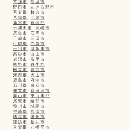
草加市
稲城市
野田市
あきる野市
吾妻郡
枚方市
八頭郡
五泉市
新宮市
亘理郡
十和田市
岡崎市
尾道市
石岡市
千歳市
三田市
生駒郡
赤磐市
士別市
糸魚川市
高砂市
白山市
岩沼市
富里市
熊野市
丹生郡
国立市
豊前市
海部郡
犬山市
鹿島市
府中市
石川郡
白石市
知立市
京田辺市
勝山市
東白川郡
尾鷲市
綾部市
鴨川市
城陽市
神崎郡
摂津市
糟屋郡
奥州市
諏訪市
福井市
芳賀郡
八幡平市