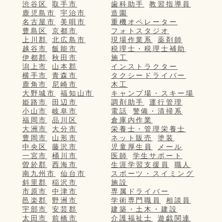
渋谷区
取手市
歯科助手
教習指導員
鹿児島市
宇治市
造園
名古屋市
美唄市
重機オペレーター
豊島区
京都市
フォトスタジオ
上川郡
北広島市
現場作業系
薬剤師
越谷市
飯能市
税理士・税理士補助
伊都郡
秋田市
施工
潟上市
山本郡
インストラクター
横手市
青森市
タクシードライバー
鹿角市
尼崎市
木工
大野城市
福知山市
キャンプ場・スキー場
姫路市
田辺市
調剤助手
運行管理
小山市
岐阜市
電話
警備・清掃系
福岡市
品川区
倉庫内作業
大洲市
大分市
栄養士・管理栄養士
豊岡市
山形市
ネット販売
塗装
中央区
藤沢市
児童厚生員
メール
一宮市
桶川市
医師
学生サポート
曽於郡
西海市
生涯学習支援員
職人
南九州市
仙台市
スポーツ・スイミング
斜里郡
稲沢市
施設
市原市
中津市
専属ドライバー
邑楽郡
野洲市
学術専門職員
相談員
宇部市
安芸郡
建築・土木・建設
太田市
前橋市
介護福祉士
遊戯関連