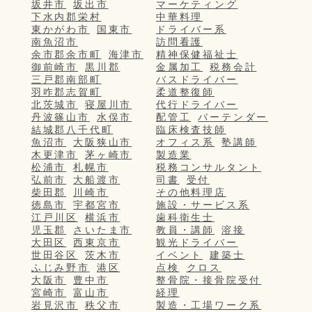
坂井市
坂出市
マーケティング
下水内郡栄村
中華料理
東かがわ市
国東市
ドライバー系
南魚沼市
訪問看護
余市郡余市町
海津市
精神保健福祉士
御前崎市
黒川郡
金属加工
税務会計
三戸郡南部町
バスドライバー
羽咋郡志賀町
柔道整復師
北茨城市
寝屋川市
代行ドライバー
丹波篠山市
水俣市
配管工
バーテンダー
結城郡八千代町
臨床検査技師
魚沼市
大阪狭山市
オフィス系
塾講師
木更津市
茅ヶ崎市
製造業
松浦市
札幌市
税務コンサルタント
弘前市
大船渡市
司書
受付
柴田郡
川崎市
その他料理店
徳島市
宇都宮市
施設・サービス系
江戸川区
横浜市
歯科衛生士
児玉郡
さいたま市
教員・講師
溶接
大田区
西東京市
観光ドライバー
世田谷区
茨木市
イベント
建築士
ふじみ野市
港区
点検
クロス
大阪市
豊中市
整骨院・接骨院受付
宮崎市
富山市
経理
岩見沢市
秩父市
製造・工場ワーク系