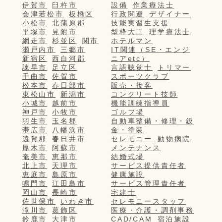
伊賀市
臼杵市
設備
作業療法士
会津若松市
板橋区
行政関連
デザイナー
小松市
北蒲原郡
技能実習生支援
平塚市
見附市
型枠大工
理学療法士
網走市
杉並区
関市
ホテルマン
瀬戸内市
三郷市
IT関連（SE・エンジ
新宿区
西白河郡
ニアetc）
諫早市
足立区
言語聴覚士
トリマー
千曲市
佐賀市
スポーツクラブ
松本市
春日部市
販売・接客
東松山市
新潟市
コンクリート技師
小城市
越前市
機能訓練指導員
神戸市
小牧市
ゴルフ場
羽生市
玉名郡
自動車整備・修理・鈑
帯広市
八幡浜市
金・塗装
遠賀郡
春日井市
セレモニー
動物病院
厚木市
阿蘇市
メンテナンス
奄美市
恵那市
結婚式場
北上市
天理市
サービス提供責任者
恵庭市
島原市
健康施設
鳴門市
江田島市
サービス管理責任者
岡山市
長崎市
宅建士
佐世保市
いわき市
セレモニースタッフ
滝川市
葛飾区
医療・介護・調剤事務
鈴鹿市
大津市
CAD/CAM
宿泊施設