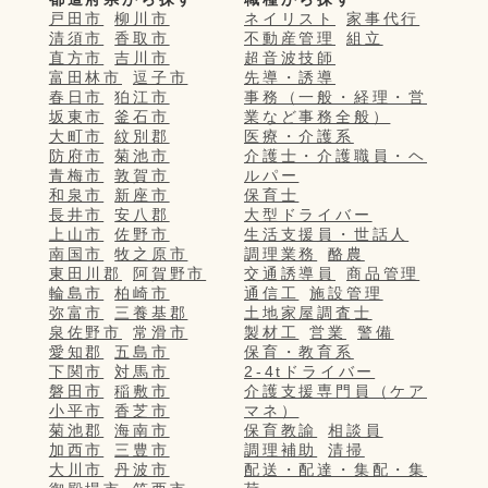
戸田市
柳川市
ネイリスト
家事代行
清須市
香取市
不動産管理
組立
直方市
吉川市
超音波技師
富田林市
逗子市
先導・誘導
春日市
狛江市
事務（一般・経理・営
坂東市
釜石市
業など事務全般）
大町市
紋別郡
医療・介護系
防府市
菊池市
介護士・介護職員・ヘ
青梅市
敦賀市
ルパー
和泉市
新座市
保育士
長井市
安八郡
大型ドライバー
上山市
佐野市
生活支援員・世話人
南国市
牧之原市
調理業務
酪農
東田川郡
阿賀野市
交通誘導員
商品管理
輪島市
柏崎市
通信工
施設管理
弥富市
三養基郡
土地家屋調査士
泉佐野市
常滑市
製材工
営業
警備
愛知郡
五島市
保育・教育系
下関市
対馬市
2-4tドライバー
磐田市
稲敷市
介護支援専門員（ケア
小平市
香芝市
マネ）
菊池郡
海南市
保育教諭
相談員
加西市
三豊市
調理補助
清掃
大川市
丹波市
配送・配達・集配・集