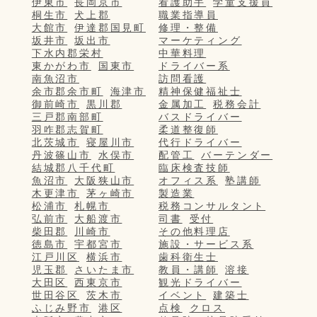
伊東市
長岡京市
看護助手
学童支援員
桐生市
犬上郡
職業指導員
大館市
伊達郡国見町
修理・整備
坂井市
坂出市
マーケティング
下水内郡栄村
中華料理
東かがわ市
国東市
ドライバー系
南魚沼市
訪問看護
余市郡余市町
海津市
精神保健福祉士
御前崎市
黒川郡
金属加工
税務会計
三戸郡南部町
バスドライバー
羽咋郡志賀町
柔道整復師
北茨城市
寝屋川市
代行ドライバー
丹波篠山市
水俣市
配管工
バーテンダー
結城郡八千代町
臨床検査技師
魚沼市
大阪狭山市
オフィス系
塾講師
木更津市
茅ヶ崎市
製造業
松浦市
札幌市
税務コンサルタント
弘前市
大船渡市
司書
受付
柴田郡
川崎市
その他料理店
徳島市
宇都宮市
施設・サービス系
江戸川区
横浜市
歯科衛生士
児玉郡
さいたま市
教員・講師
溶接
大田区
西東京市
観光ドライバー
世田谷区
茨木市
イベント
建築士
ふじみ野市
港区
点検
クロス