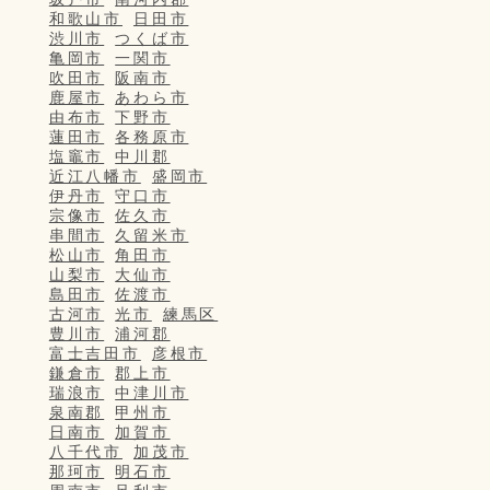
和歌山市
日田市
渋川市
つくば市
亀岡市
一関市
吹田市
阪南市
鹿屋市
あわら市
由布市
下野市
蓮田市
各務原市
塩竈市
中川郡
近江八幡市
盛岡市
伊丹市
守口市
宗像市
佐久市
串間市
久留米市
松山市
角田市
山梨市
大仙市
島田市
佐渡市
古河市
光市
練馬区
豊川市
浦河郡
富士吉田市
彦根市
鎌倉市
郡上市
瑞浪市
中津川市
泉南郡
甲州市
日南市
加賀市
八千代市
加茂市
那珂市
明石市