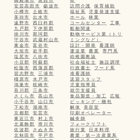
御殿場市
筑西市
荷
安芸高田市
砺波市
訪問介護
保育補助
小樽市
土岐市
福祉系
児童発達支援
美祢市
出水市
ホール
林業
遠野市
西臼杵郡
コールセンター
工事
九戸郡
下伊那郡
船舶関連
掛川市
那珂郡
動物サービス業（トリ
守谷市
武蔵村山市
ミングなど）
東金市
富谷市
設計・開発
看護師
大垣市
岩手郡
運送業
農業
専門系
塩尻市
八街市
幼稚園教諭
小豆郡
阿蘇郡
社会福祉士
施設調理
松阪市
西蒲原郡
行政書士
フード系
習志野市
三浦市
准看護師
橿原市
水戸市
送迎スタッフ
鴻巣市
枕崎市
児童指導員
吾川郡
三条市
就労支援員
さくら市
高山市
食品製造・加工
広報
小千谷市
山口市
ピッキング・梱包
下松市
湖南市
解体
美容室
京都郡
安芸市
印刷オペレーター
東近江市
村上市
鍼灸師
北葛飾郡
滑川市
フォークリフト
佐波郡
さぬき市
旅行業
日本料理
北秋田市
平戸市
農業・第一次産業系