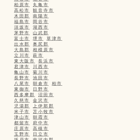
柏原市
丸亀市
高松市
観音寺市
木田郡
南陽市
福島市
岡谷市
須坂市
湖西市
茅野市
山武郡
富士市
堺市
草津市
出水郡
奥尻郡
大島郡
相模原市
立川市
萩市
東大阪市
長浜市
君津市
川西市
亀山市
菊川市
長野市
池田市
八尾市
朝倉市
柏市
東御市
日野市
西多摩郡
沼田市
久慈市
金沢市
児湯郡
上伊那郡
米子市
苫小牧市
津山市
朝霞市
都留市
府中市
庄原市
高槻市
玉野市
日立市
坂戸市
南河内郡