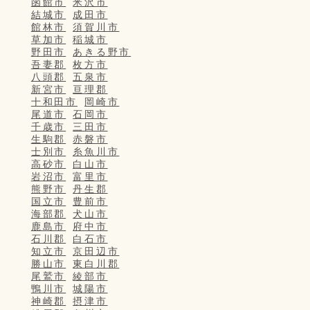
函館市
米沢市
結城市
成田市
館林市
須賀川市
草加市
稲城市
野田市
あきる野市
吾妻郡
枚方市
八頭郡
五泉市
新宮市
亘理郡
十和田市
岡崎市
尾道市
石岡市
千歳市
三田市
生駒郡
赤磐市
士別市
糸魚川市
高砂市
白山市
岩沼市
富里市
熊野市
丹生郡
国立市
豊前市
海部郡
犬山市
鹿島市
府中市
石川郡
白石市
知立市
京田辺市
勝山市
東白川郡
尾鷲市
綾部市
鴨川市
城陽市
神崎郡
摂津市