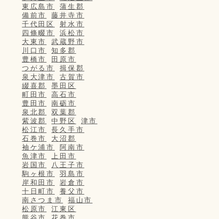
東広島市
蒲生郡
備前市
藤井寺市
千代田区
射水市
四條畷市
浜松市
大東市
武蔵野市
川口市
知多郡
豊橋市
田原市
つがる市
揖保郡
泉大津市
古賀市
綴喜郡
墨田区
町田市
高石市
豊田市
南砺市
泉北郡
双葉郡
紫波郡
中野区
津市
松江市
長久手市
石巻市
大沼郡
袖ケ浦市
阿南市
魚津市
上田市
岩国市
八王子市
駒ヶ根市
羽島市
岸和田市
岩倉市
十日町市
養父市
南さつま市
福山市
松原市
江東区
熊谷市
花巻市