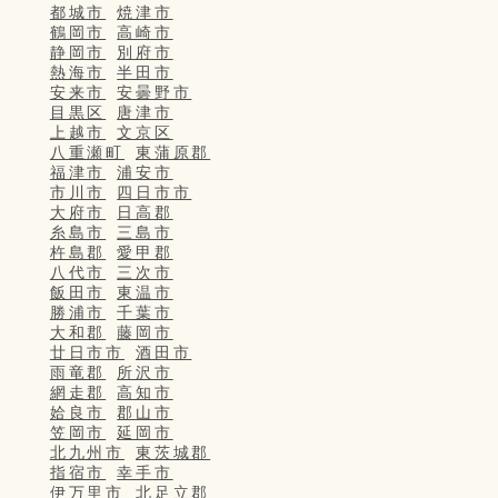
都城市
焼津市
鶴岡市
高崎市
静岡市
別府市
熱海市
半田市
安来市
安曇野市
目黒区
唐津市
上越市
文京区
八重瀬町
東蒲原郡
福津市
浦安市
市川市
四日市市
大府市
日高郡
糸島市
三島市
杵島郡
愛甲郡
八代市
三次市
飯田市
東温市
勝浦市
千葉市
大和郡
藤岡市
廿日市市
酒田市
雨竜郡
所沢市
網走郡
高知市
姶良市
郡山市
笠岡市
延岡市
北九州市
東茨城郡
指宿市
幸手市
伊万里市
北足立郡