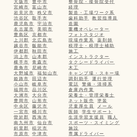
大阪市
豊中市
整骨院・接骨院受付
宮崎市
富山市
経理
岩見沢市
秩父市
製造・工場ワーク系
渋谷区
取手市
歯科助手
教習指導員
鹿児島市
宇治市
造園
名古屋市
美唄市
重機オペレーター
豊島区
京都市
フォトスタジオ
上川郡
北広島市
現場作業系
薬剤師
越谷市
飯能市
税理士・税理士補助
伊都郡
秋田市
施工
潟上市
山本郡
インストラクター
横手市
青森市
タクシードライバー
鹿角市
尼崎市
木工
大野城市
福知山市
キャンプ場・スキー場
姫路市
田辺市
調剤助手
運行管理
小山市
岐阜市
電話
警備・清掃系
福岡市
品川区
倉庫内作業
大洲市
大分市
栄養士・管理栄養士
豊岡市
山形市
ネット販売
塗装
中央区
藤沢市
児童厚生員
メール
一宮市
桶川市
医師
学生サポート
曽於郡
西海市
生涯学習支援員
職人
南九州市
仙台市
スポーツ・スイミング
斜里郡
稲沢市
施設
市原市
中津市
専属ドライバー