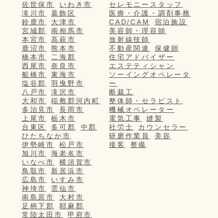
佐世保市
いわき市
セレモニースタッフ
滝川市
葛飾区
医療・介護・調剤事務
鈴鹿市
大津市
CAD/CAM
宿泊施設
宮城郡
南相馬市
美容師・理容師
本宮市
高萩市
放射線技師
鹿沼市
熊本市
不動産関連
保健師
橋本市
二海郡
住宅アドバイザー
西尾市
奈良市
エステティシャン
船橋市
東海市
ソーイングオペレータ
塩谷郡
羽曳野市
ー
八戸市
滝沢市
断裁工
大和市
稲敷郡河内町
整体師・セラピスト
多治見市
長岡市
機械オペレーター
上尾市
栃木市
電気工事
縫製
台東区
多可郡
中郡
社労士
カウンセラー
ひたちなか市
研磨作業員
美容
伊勢崎市
松戸市
接客
整備
旭川市
海老名市
いなべ市
横須賀市
鳥取市
新居浜市
広島市
いすみ市
神埼市
雲仙市
南島原市
大村市
足柄下郡
耶麻郡
常陸太田市
甲府市