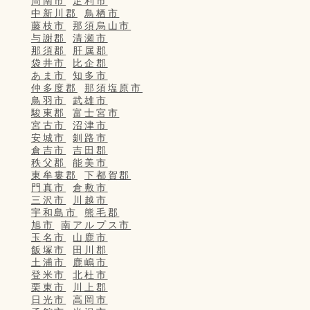
周南市
足利市
中新川郡
鳥栖市
藤枝市
那須烏山市
与謝郡
清瀬市
那須郡
肝属郡
袋井市
比企郡
あま市
知多市
仲多度郡
那須塩原市
鳥羽市
武雄市
駿東郡
富士宮市
宮古市
沼津市
安城市
釧路市
倉吉市
吉田郡
秩父郡
能美市
東牟婁郡
下都賀郡
門真市
倉敷市
三沢市
川越市
宇和島市
熊毛郡
旭市
南アルプス市
玉名市
山鹿市
飯塚市
田川郡
土浦市
鹿嶋市
登米市
北杜市
栗東市
川上郡
日光市
高岡市