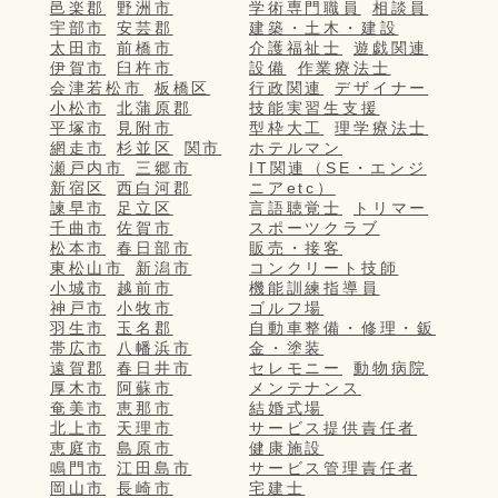
邑楽郡
野洲市
学術専門職員
相談員
宇部市
安芸郡
建築・土木・建設
太田市
前橋市
介護福祉士
遊戯関連
伊賀市
臼杵市
設備
作業療法士
会津若松市
板橋区
行政関連
デザイナー
小松市
北蒲原郡
技能実習生支援
平塚市
見附市
型枠大工
理学療法士
網走市
杉並区
関市
ホテルマン
瀬戸内市
三郷市
IT関連（SE・エンジ
新宿区
西白河郡
ニアetc）
諫早市
足立区
言語聴覚士
トリマー
千曲市
佐賀市
スポーツクラブ
松本市
春日部市
販売・接客
東松山市
新潟市
コンクリート技師
小城市
越前市
機能訓練指導員
神戸市
小牧市
ゴルフ場
羽生市
玉名郡
自動車整備・修理・鈑
帯広市
八幡浜市
金・塗装
遠賀郡
春日井市
セレモニー
動物病院
厚木市
阿蘇市
メンテナンス
奄美市
恵那市
結婚式場
北上市
天理市
サービス提供責任者
恵庭市
島原市
健康施設
鳴門市
江田島市
サービス管理責任者
岡山市
長崎市
宅建士