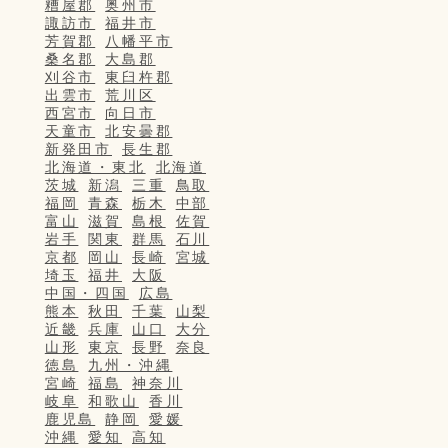
糟屋郡
奥州市
諏訪市
福井市
芳賀郡
八幡平市
桑名郡
大島郡
刈谷市
東臼杵郡
出雲市
荒川区
西宮市
向日市
天童市
北安曇郡
新発田市
長生郡
北海道・東北
北海道
茨城
新潟
三重
鳥取
福岡
青森
栃木
中部
富山
滋賀
島根
佐賀
岩手
関東
群馬
石川
京都
岡山
長崎
宮城
埼玉
福井
大阪
中国・四国
広島
熊本
秋田
千葉
山梨
近畿
兵庫
山口
大分
山形
東京
長野
奈良
徳島
九州・沖縄
宮崎
福島
神奈川
岐阜
和歌山
香川
鹿児島
静岡
愛媛
沖縄
愛知
高知